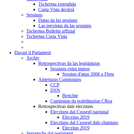
Tschertga extendida
Curia Vista declerà
Sessiuns
Datas da las sessiuns
Las previstas da las sessiuns
Tschertga Bulletin uffizial
Tschertga Curia Vista
Davart il Parlament
Archiv
Retrospectivas da las legislaturas
Sessiuns extra muros
Sessiun d'atun 2006 a Flem
Anteriuras Cumissiuns
CCP
DSN
Berichte
Cumissiun da reabilitaziun CRea
Retrospectivas dals elecziuns
Elecziuns dal Cussegl naziunal
Elecziun 2019
Elecziuns dal Cussegl dals chantuns
Elecziun 2019
Servetschs dal parlament