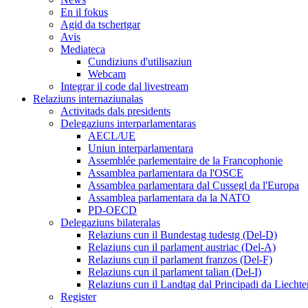
En il fokus
Agid da tschertgar
Avis
Mediateca
Cundiziuns d'utilisaziun
Webcam
Integrar il code dal livestream
Relaziuns internaziunalas
Activitads dals presidents
Delegaziuns interparlamentaras
AECL/UE
Uniun interparlamentara
Assemblée parlementaire de la Francophonie
Assamblea parlamentara da l'OSCE
Assamblea parlamentara dal Cussegl da l'Europa
Assamblea parlamentara da la NATO
PD-OECD
Delegaziuns bilateralas
Relaziuns cun il Bundestag tudestg (Del-D)
Relaziuns cun il parlament austriac (Del-A)
Relaziuns cun il parlament franzos (Del-F)
Relaziuns cun il parlament talian (Del-I)
Relaziuns cun il Landtag dal Principadi da Liechte
Register