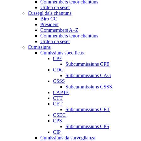
Commembers tenor chantuns
Urden da seser
Cussegl dals chantuns
Biro CC
President
Commembers A–Z
Commembers tenor chantuns
Urden da seser
Cumissiuns
Cumissiuns specificas
CPE
Subcummissiuns CPE
CDG
Subcummissiuns CAG
CSSS
Subcummissiuns CSSS
CAPTE
CTT
CET
Subcummissiuns CET
CSEC
CPS
Subcummissiuns CPS
CIP
Cumissiuns da surveglianza