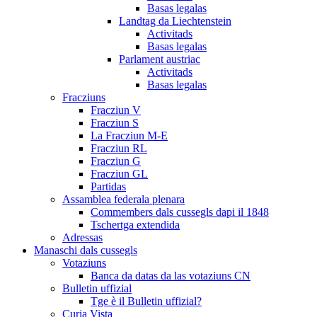
Basas legalas
Landtag da Liechtenstein
Activitads
Basas legalas
Parlament austriac
Activitads
Basas legalas
Fracziuns
Fracziun V
Fracziun S
La Fracziun M-E
Fracziun RL
Fracziun G
Fracziun GL
Partidas
Assamblea federala plenara
Commembers dals cussegls dapi il 1848
Tschertga extendida
Adressas
Manaschi dals cussegls
Votaziuns
Banca da datas da las votaziuns CN
Bulletin uffizial
Tge è il Bulletin uffizial?
Curia Vista