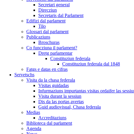
Secretari general
Direcziun
Secretaris dal Parlament
Edifizi dal parlament
Tilo
Glossari dal parlament
Publicaziuns
Broschuras
Co funcziuna il parlament?
Dretg parlamentar
Constituziun federala
Constituziun federala dal 1848
Fatgs e datas en cifras
Servetschs
Visita da la chasa federala
Visitas guidadas
Infurmaziuns impurtantas visitas ordaifer las sessiu
Visita durant la sessiun
Dis da las portas avertas
Guid audiovisual, Chasa federala
Medias
Accreditaziuns
Biblioteca dal parlament
Agenda
News