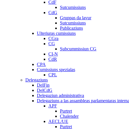
CdF
Sutcumissiuns
CdG
Gruppas da lavur
Sutcumissiuns
Publicaziuns
Ulteriuras cumissiuns
CGra
CG
Subcummissiun CG
CI-N
CdR
CPA
Cumissiuns spezialas
CPL
Delegaziuns
DelFin
DelCdG
Delegaziun administrativa
Delegaziuns a las assambleas parlamentaras intern
APF
Purtret
Chalender
AECL/UE
Purtret