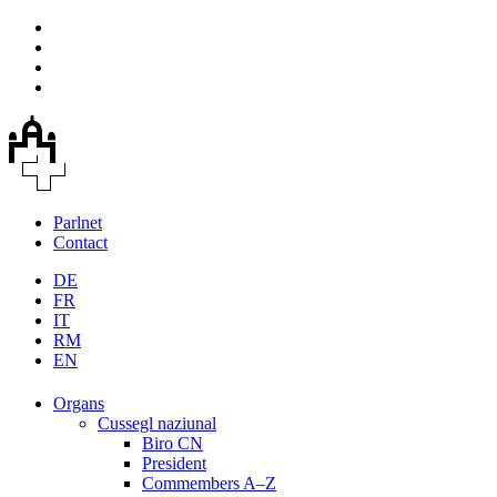
Parlnet
Contact
DE
FR
IT
RM
EN
Organs
Cussegl naziunal
Biro CN
President
Commembers A–Z