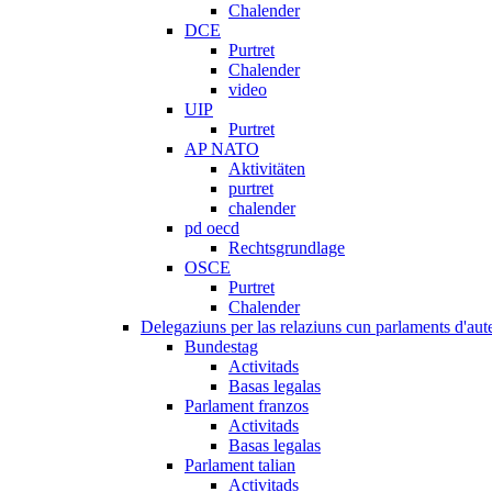
Chalender
DCE
Purtret
Chalender
video
UIP
Purtret
AP NATO
Aktivitäten
purtret
chalender
pd oecd
Rechtsgrundlage
OSCE
Purtret
Chalender
Delegaziuns per las relaziuns cun parlaments d'aute
Bundestag
Activitads
Basas legalas
Parlament franzos
Activitads
Basas legalas
Parlament talian
Activitads