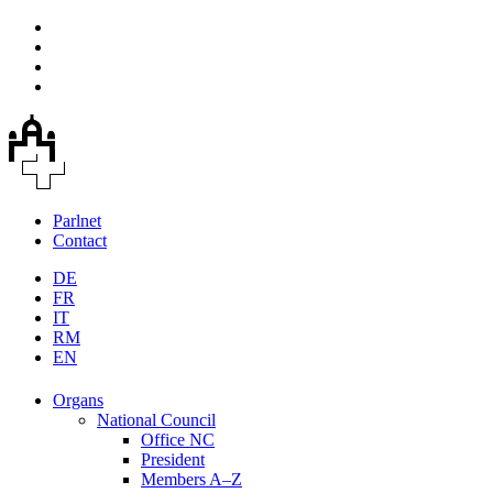
Parlnet
Contact
DE
FR
IT
RM
EN
Organs
National Council
Office NC
President
Members A–Z