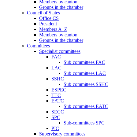
Members by canton
Groups in the chamber
Council of States
Office CS
President
Members A–Z
Members by canton
Groups in the chamber
Committees
Specialist committees
FAC
Sub-committees FAC
LAC
Sub-committees LAC
SSHC
Sub-committees SSHC
ESPEC
TTC
EATC
Sub-committees EATC
SECC
SPC
Sub-committees SPC
PIC
Supervisory committees