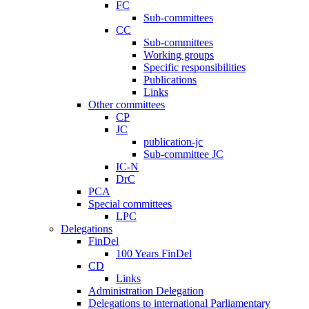
FC
Sub-committees
CC
Sub-committees
Working groups
Specific responsibilities
Publications
Links
Other committees
CP
JC
publication-jc
Sub-committee JC
IC-N
DrC
PCA
Special committees
LPC
Delegations
FinDel
100 Years FinDel
CD
Links
Administration Delegation
Delegations to international Parliamentary