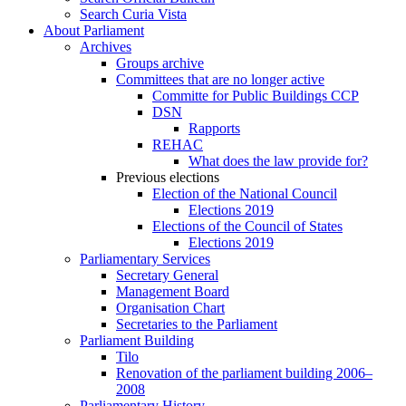
Search Curia Vista
About Parliament
Archives
Groups archive
Committees that are no longer active
Committe for Public Buildings CCP
DSN
Rapports
REHAC
What does the law provide for?
Previous elections
Election of the National Council
Elections 2019
Elections of the Council of States
Elections 2019
Parliamentary Services
Secretary General
Management Board
Organisation Chart
Secretaries to the Parliament
Parliament Building
Tilo
Renovation of the parliament building 2006–
2008
Parliamentary History