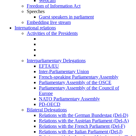
Webcam
Freedom of Information Act
Speeches
Guest speakers in parliament
Embedding live stream
International relations
Activities of the Presidents
Interparliamentary Delegations
EFTA/EU
Inter-Parliamentary Union
French-speaking Parliamentary Assembly
Parliamentary Assembly of the OSCE
Parliamentary Assembly of the Council of
Europe
NATO Parliamentary Assembly
PD-OECD
Bilateral Delegations
Relations with the German Bundestag (Del-D)
Relations with the Austrian Parliament (Del-A)
Relations with the French Parliament (Del-F)
Relations with the Italian Parliament (Del-I)