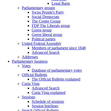
Legal Basis
Parliamentary groups
Swiss People's Party
Social Democrats
The Centre Group
FDP The Liberals group
Green group
Green liberal group
Political parties
United Federal Assembly
Members of parliament since 1848
Advanced Search
Addresses
Parliamentary business
Votes
Database of parliamentary votes
Official Bulletin
The Official Bulletin explained
Curia Vista
Advanced Search
Curia Vista explained
Sessions
Schedule of sessions
Session briefings
Search Official Bulletin