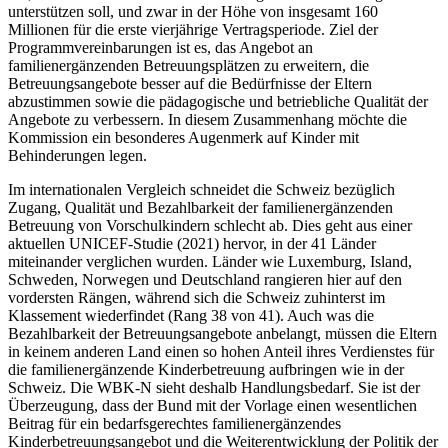
unterstützen soll, und zwar in der Höhe von insgesamt 160
Millionen für die erste vierjährige Vertragsperiode. Ziel der
Programmvereinbarungen ist es, das Angebot an
familienergänzenden Betreuungsplätzen zu erweitern, die
Betreuungsangebote besser auf die Bedürfnisse der Eltern
abzustimmen sowie die pädagogische und betriebliche Qualität der
Angebote zu verbessern. In diesem Zusammenhang möchte die
Kommission ein besonderes Augenmerk auf Kinder mit
Behinderungen legen.
Im internationalen Vergleich schneidet die Schweiz bezüglich
Zugang, Qualität und Bezahlbarkeit der familienergänzenden
Betreuung von Vorschulkindern schlecht ab. Dies geht aus einer
aktuellen UNICEF-Studie (2021) hervor, in der 41 Länder
miteinander verglichen wurden. Länder wie Luxemburg, Island,
Schweden, Norwegen und Deutschland rangieren hier auf den
vordersten Rängen, während sich die Schweiz zuhinterst im
Klassement wiederfindet (Rang 38 von 41). Auch was die
Bezahlbarkeit der Betreuungsangebote anbelangt, müssen die Eltern
in keinem anderen Land einen so hohen Anteil ihres Verdienstes für
die familienergänzende Kinderbetreuung aufbringen wie in der
Schweiz. Die WBK-N sieht deshalb Handlungsbedarf. Sie ist der
Überzeugung, dass der Bund mit der Vorlage einen wesentlichen
Beitrag für ein bedarfsgerechtes familienergänzendes
Kinderbetreuungsangebot und die Weiterentwicklung der Politik der