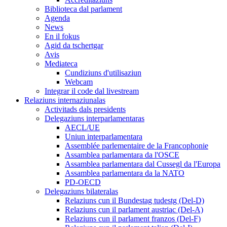
Biblioteca dal parlament
Agenda
News
En il fokus
Agid da tschertgar
Avis
Mediateca
Cundiziuns d'utilisaziun
Webcam
Integrar il code dal livestream
Relaziuns internaziunalas
Activitads dals presidents
Delegaziuns interparlamentaras
AECL/UE
Uniun interparlamentara
Assemblée parlementaire de la Francophonie
Assamblea parlamentara da l'OSCE
Assamblea parlamentara dal Cussegl da l'Europa
Assamblea parlamentara da la NATO
PD-OECD
Delegaziuns bilateralas
Relaziuns cun il Bundestag tudestg (Del-D)
Relaziuns cun il parlament austriac (Del-A)
Relaziuns cun il parlament franzos (Del-F)