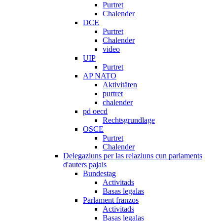
Purtret
Chalender
DCE
Purtret
Chalender
video
UIP
Purtret
AP NATO
Aktivitäten
purtret
chalender
pd oecd
Rechtsgrundlage
OSCE
Purtret
Chalender
Delegaziuns per las relaziuns cun parlaments
d'auters pajais
Bundestag
Activitads
Basas legalas
Parlament franzos
Activitads
Basas legalas