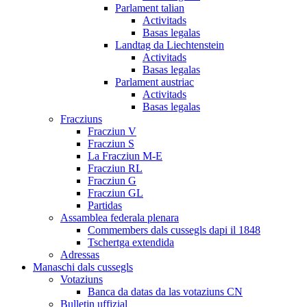
Parlament talian
Activitads
Basas legalas
Landtag da Liechtenstein
Activitads
Basas legalas
Parlament austriac
Activitads
Basas legalas
Fracziuns
Fracziun V
Fracziun S
La Fracziun M-E
Fracziun RL
Fracziun G
Fracziun GL
Partidas
Assamblea federala plenara
Commembers dals cussegls dapi il 1848
Tschertga extendida
Adressas
Manaschi dals cussegls
Votaziuns
Banca da datas da las votaziuns CN
Bulletin uffizial