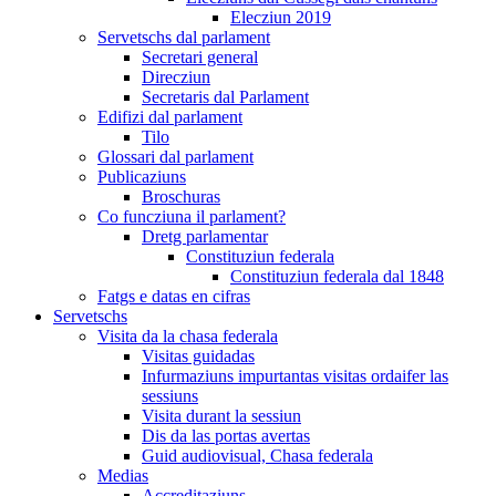
Elecziun 2019
Servetschs dal parlament
Secretari general
Direcziun
Secretaris dal Parlament
Edifizi dal parlament
Tilo
Glossari dal parlament
Publicaziuns
Broschuras
Co funcziuna il parlament?
Dretg parlamentar
Constituziun federala
Constituziun federala dal 1848
Fatgs e datas en cifras
Servetschs
Visita da la chasa federala
Visitas guidadas
Infurmaziuns impurtantas visitas ordaifer las
sessiuns
Visita durant la sessiun
Dis da las portas avertas
Guid audiovisual, Chasa federala
Medias
Accreditaziuns