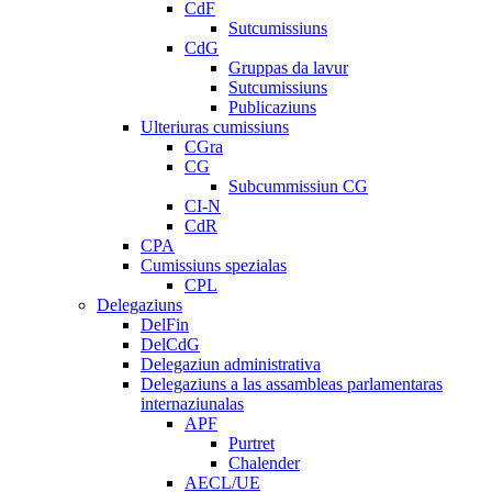
CdF
Sutcumissiuns
CdG
Gruppas da lavur
Sutcumissiuns
Publicaziuns
Ulteriuras cumissiuns
CGra
CG
Subcummissiun CG
CI-N
CdR
CPA
Cumissiuns spezialas
CPL
Delegaziuns
DelFin
DelCdG
Delegaziun administrativa
Delegaziuns a las assambleas parlamentaras
internaziunalas
APF
Purtret
Chalender
AECL/UE