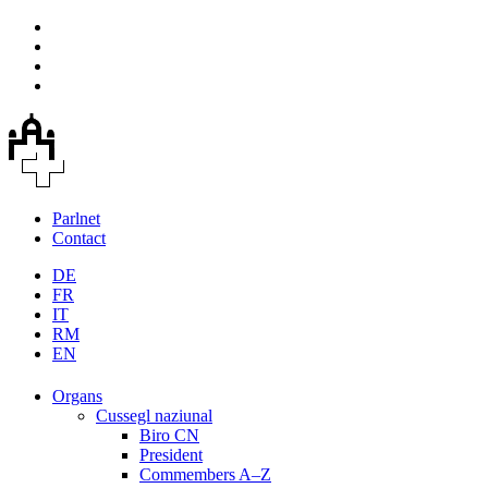
Parlnet
Contact
DE
FR
IT
RM
EN
Organs
Cussegl naziunal
Biro CN
President
Commembers A–Z