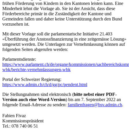
frühen Förderung von Kindern in den Kantonen leisten kann. Eine
Minderheit lehnt die Vorlage ab. Sie ist der Ansicht, dass diese
Förderbereiche primär in die Zuständigkeit der Kantone und
Gemeinden fallen und daher keine Unterstützung durch den Bund
vorzusehen ist.
Mit dieser Vorlage soll die parlamentarische Initiative 21.403
«Überführung der Anstossfinanzierung in eine zeitgemässe Lösung»
umgesetzt werden. Die Unterlagen zur Vernehmlassung können auf
folgenden Seiten abgerufen werden:
Parlamentsdienste:
https://www.parlament.ch/de/organe/kommissionen/sachbereichskom
wbk/berichte-vernehmlassungen-wbk
Portal der Schweizer Regierung:
https://www.admin.ch/ch/d/gg/pc/pendent.html
Die Stellungnahmen sind elektronisch (
bitte nebst einer PDF-
Version auch eine Word-Version
) bis am 7. September 2022 an
folgende Email-Adresse zu senden:
familienfragen@bsv.admin.ch
.
​Fabien Fivaz
Kommissionspräsident
Tel.: 078 740 06 51