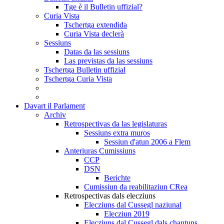
Tge è il Bulletin uffizial?
Curia Vista
Tschertga extendida
Curia Vista declerà
Sessiuns
Datas da las sessiuns
Las previstas da las sessiuns
Tschertga Bulletin uffizial
Tschertga Curia Vista
Davart il Parlament
Archiv
Retrospectivas da las legislaturas
Sessiuns extra muros
Sessiun d'atun 2006 a Flem
Anteriuras Cumissiuns
CCP
DSN
Berichte
Cumissiun da reabilitaziun CRea
Retrospectivas dals elecziuns
Elecziuns dal Cussegl naziunal
Elecziun 2019
Elecziuns dal Cussegl dals chantuns