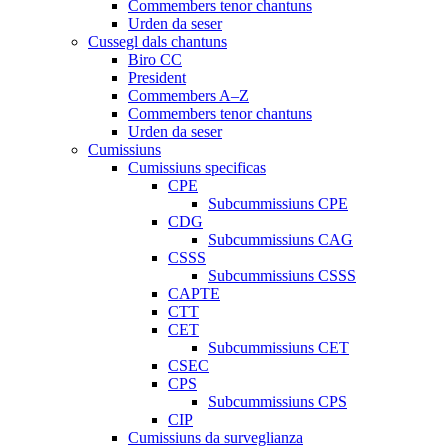
Commembers tenor chantuns
Urden da seser
Cussegl dals chantuns
Biro CC
President
Commembers A–Z
Commembers tenor chantuns
Urden da seser
Cumissiuns
Cumissiuns specificas
CPE
Subcummissiuns CPE
CDG
Subcummissiuns CAG
CSSS
Subcummissiuns CSSS
CAPTE
CTT
CET
Subcummissiuns CET
CSEC
CPS
Subcummissiuns CPS
CIP
Cumissiuns da surveglianza