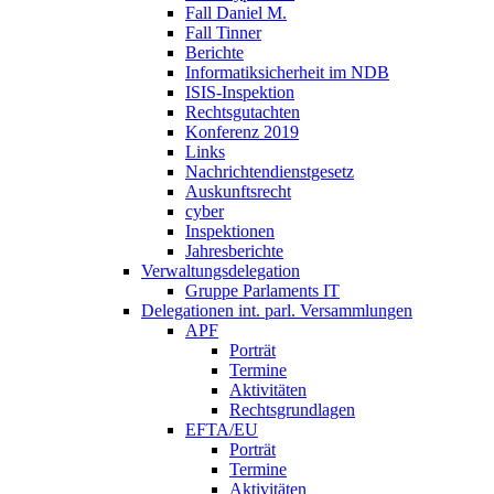
Fall Daniel M.
Fall Tinner
Berichte
Informatiksicherheit ­im NDB
ISIS-Inspektion
Rechtsgutachten
Konferenz 2019
Links
Nachrichtendienstgesetz
Auskunftsrecht
cyber
Inspektionen
Jahresberichte
Verwaltungsdelegation
Gruppe Parlaments IT
Delegationen int. parl. Versammlungen
APF
Porträt
Termine
Aktivitäten
Rechtsgrundlagen
EFTA/EU
Porträt
Termine
Aktivitäten