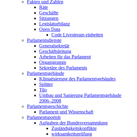
Fakten und Zahlen
Räte
Geschäfte
Sitzungen
Legislaturbilanz
Open Data
Code Livestream einbetten
Parlamentsdienste
Generalsekretär
Geschäftsleitung
Arbeiten für das Parlament
Organigramm
Sekretäre des Parlaments
Parlamentsgebäude
Klimatisierung des Parlamentsgebäudes
Splitter
Tilo
Umbau und Sanierung Parlamentsgebäude
2006–2008
Parlamentsgeschichte
Parlament und Wissenschaft
Parlamentsporträt
Aufgaben der Bundesversammlung
Zuständigkeitskonflikte
wirksamkeitsprüfung