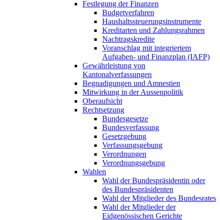
Festlegung der Finanzen
Budgetverfahren
Haushaltssteuerungsinstrumente
Kreditarten und Zahlungsrahmen
Nachtragskredite
Voranschlag mit integriertem
Aufgaben- und Finanzplan (IAFP)
Gewährleistung von
Kantonalverfassungen
Begnadigungen und Amnestien
Mitwirkung in der Aussenpolitik
Oberaufsicht
Rechtsetzung
Bundesgesetze
Bundesverfassung
Gesetzgebung
Verfassungsgebung
Verordnungen
Verordnungsgebung
Wahlen
Wahl der Bundespräsidentin oder
des Bundespräsidenten
Wahl der Mitglieder des Bundesrates
Wahl der Mitglieder der
Eidgenössischen Gerichte