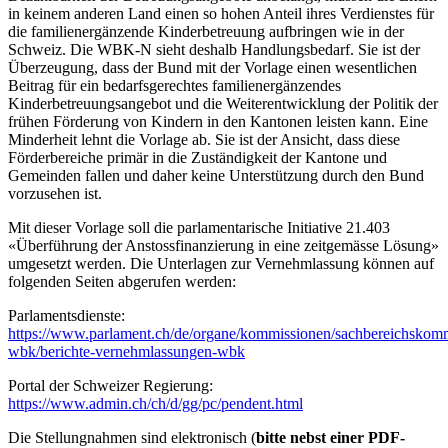
in keinem anderen Land einen so hohen Anteil ihres Verdienstes für
die familienergänzende Kinderbetreuung aufbringen wie in der
Schweiz. Die WBK-N sieht deshalb Handlungsbedarf. Sie ist der
Überzeugung, dass der Bund mit der Vorlage einen wesentlichen
Beitrag für ein bedarfsgerechtes familienergänzendes
Kinderbetreuungsangebot und die Weiterentwicklung der Politik der
frühen Förderung von Kindern in den Kantonen leisten kann. Eine
Minderheit lehnt die Vorlage ab. Sie ist der Ansicht, dass diese
Förderbereiche primär in die Zuständigkeit der Kantone und
Gemeinden fallen und daher keine Unterstützung durch den Bund
vorzusehen ist.
Mit dieser Vorlage soll die parlamentarische Initiative 21.403
«Überführung der Anstossfinanzierung in eine zeitgemässe Lösung»
umgesetzt werden. Die Unterlagen zur Vernehmlassung können auf
folgenden Seiten abgerufen werden:
Parlamentsdienste:
https://www.parlament.ch/de/organe/kommissionen/sachbereichskom
wbk/berichte-vernehmlassungen-wbk
Portal der Schweizer Regierung:
https://www.admin.ch/ch/d/gg/pc/pendent.html
Die Stellungnahmen sind elektronisch (
bitte nebst einer PDF-