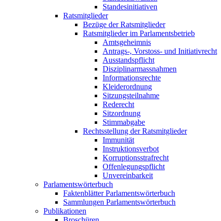
Standesinitiativen
Ratsmitglieder
Bezüge der Ratsmitglieder
Ratsmitglieder im Parlamentsbetrieb
Amtsgeheimnis
Antrags-, Vorstoss- und Initiativrecht
Ausstandspflicht
Disziplinarmassnahmen
Informationsrechte
Kleiderordnung
Sitzungsteilnahme
Rederecht
Sitzordnung
Stimmabgabe
Rechtsstellung der Ratsmitglieder
Immunität
Instruktionsverbot
Korruptionsstrafrecht
Offenlegungspflicht
Unvereinbarkeit
Parlamentswörterbuch
Faktenblätter Parlamentswörterbuch
Sammlungen Parlamentswörterbuch
Publikationen
Broschüren