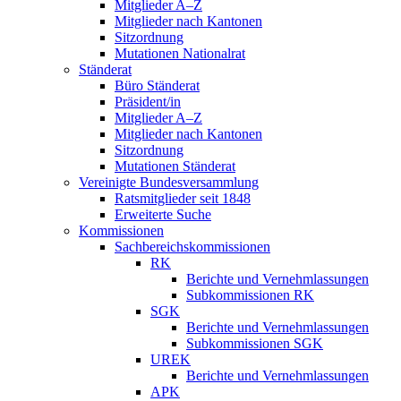
Mitglieder A–Z
Mitglieder nach Kantonen
Sitzordnung
Mutationen Nationalrat
Ständerat
Büro Ständerat
Präsident/in
Mitglieder A–Z
Mitglieder nach Kantonen
Sitzordnung
Mutationen Ständerat
Vereinigte Bundesversammlung
Ratsmitglieder seit 1848
Erweiterte Suche
Kommissionen
Sachbereichskommissionen
RK
Berichte und Vernehmlassungen
Subkommissionen RK
SGK
Berichte und Vernehmlassungen
Subkommissionen SGK
UREK
Berichte und Vernehmlassungen
APK