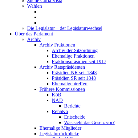
Suche Curia Vista
Wahlen
Die Legislatur – der Legislaturwechsel
Über das Parlament
Archiv
Archiv Fraktionen
Archiv der Sitzordnung
Ehemalige Fraktionen
Fraktionspräsidien seit 1917
Archiv Ratspräsidenten
Präsidien NR seit 1848
Präsidien SR seit 1848
Ehemaligentreffen
Frühere Kommissionen
KöB
NAD
Berichte
RehaKo
Entscheide
Was sieht das Gesetz vor?
Ehemalige Mitglieder
Legislaturrückblicke