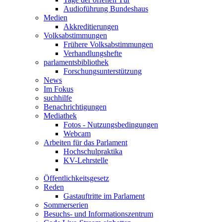
Audioführung Bundeshaus
Medien
Akkreditierungen
Volksabstimmungen
Frühere Volksabstimmungen
Verhandlungshefte
parlamentsbibliothek
Forschungsunterstützung
News
Im Fokus
suchhilfe
Benachrichtigungen
Mediathek
Fotos - Nutzungsbedingungen
Webcam
Arbeiten für das Parlament
Hochschulpraktika
KV-Lehrstelle
Öffentlichkeitsgesetz
Reden
Gastauftritte im Parlament
Sommerserien
Besuchs- und Informationszentrum