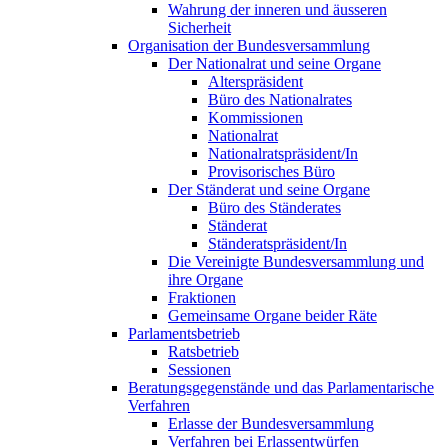
Wahrung der inneren und äusseren
Sicherheit
Organisation der Bundesversammlung
Der Nationalrat und seine Organe
Alterspräsident
Büro des Nationalrates
Kommissionen
Nationalrat
Nationalratspräsident/In
Provisorisches Büro
Der Ständerat und seine Organe
Büro des Ständerates
Ständerat
Ständeratspräsident/In
Die Vereinigte Bundesversammlung und
ihre Organe
Fraktionen
Gemeinsame Organe beider Räte
Parlamentsbetrieb
Ratsbetrieb
Sessionen
Beratungsgegenstände und das Parlamentarische
Verfahren
Erlasse der Bundesversammlung
Verfahren bei Erlassentwürfen