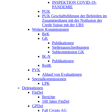
INSPEKTION COVID-19-
PANDEMIE
PUK
PUK Geschäftsführung der Behörden im
Zusammenhang mit der Notfusion der
Credit Suisse mit der UBS
Weitere Kommissionen
BeK
GK
Publikationen
Stellenausschreibungen
Subkommission GK
IK-N
Publikationen
RedK
PVK
Ablauf von Evaluationen
Spezialkommissionen
LPK
Delegationen
FinDel
Berichte
100 Jahre FinDel
GPDel
Fall Crypto AG