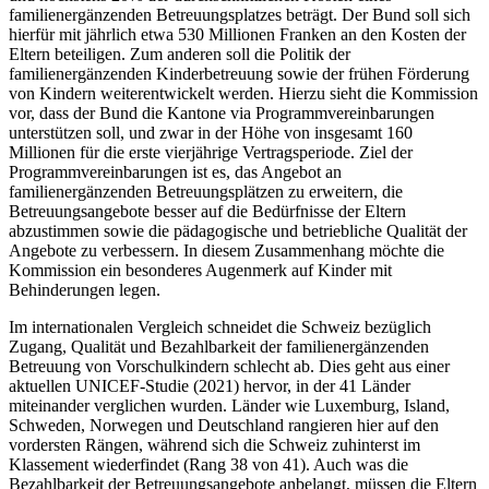
familienergänzenden Betreuungsplatzes beträgt. Der Bund soll sich
hierfür mit jährlich etwa 530 Millionen Franken an den Kosten der
Eltern beteiligen. Zum anderen soll die Politik der
familienergänzenden Kinderbetreuung sowie der frühen Förderung
von Kindern weiterentwickelt werden. Hierzu sieht die Kommission
vor, dass der Bund die Kantone via Programmvereinbarungen
unterstützen soll, und zwar in der Höhe von insgesamt 160
Millionen für die erste vierjährige Vertragsperiode. Ziel der
Programmvereinbarungen ist es, das Angebot an
familienergänzenden Betreuungsplätzen zu erweitern, die
Betreuungsangebote besser auf die Bedürfnisse der Eltern
abzustimmen sowie die pädagogische und betriebliche Qualität der
Angebote zu verbessern. In diesem Zusammenhang möchte die
Kommission ein besonderes Augenmerk auf Kinder mit
Behinderungen legen.
Im internationalen Vergleich schneidet die Schweiz bezüglich
Zugang, Qualität und Bezahlbarkeit der familienergänzenden
Betreuung von Vorschulkindern schlecht ab. Dies geht aus einer
aktuellen UNICEF-Studie (2021) hervor, in der 41 Länder
miteinander verglichen wurden. Länder wie Luxemburg, Island,
Schweden, Norwegen und Deutschland rangieren hier auf den
vordersten Rängen, während sich die Schweiz zuhinterst im
Klassement wiederfindet (Rang 38 von 41). Auch was die
Bezahlbarkeit der Betreuungsangebote anbelangt, müssen die Eltern