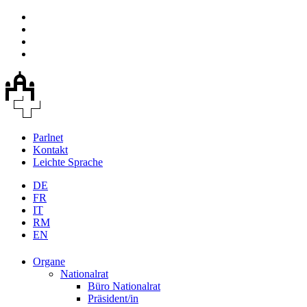
Parlnet
Kontakt
Leichte Sprache
DE
FR
IT
RM
EN
Organe
Nationalrat
Büro Nationalrat
Präsident/in