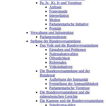
Pa. Iv., Kt. Iv und Vorstösse
Anfrage
Fragestunde
Interpellation
Motion
Parlamentarische Initiative
Postulat
Verwaltung und Infrastruktur
Parlamentsdienste
Stellung der Bundesversammlung
Das Volk und die Bundesversammlung
Eingaben und Petitionen
Nationalratswahlen
Öffentlichkeit
Referenden
Volksinitiativen
Die Bundesversammlung und der
Bundesrat
Aufhebung der Immunität
Feststellung der Amtsunfähigkeit
Parlamentarische Vorstösse
Die Bundesversammlung und die
eidgenössischen Gerichte
Die Kantone und die Bundesversammlung
Ständeratswahlen