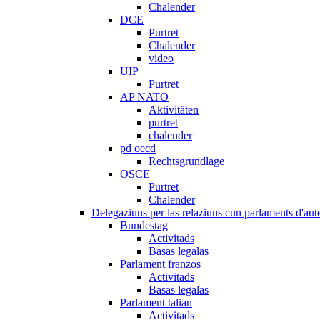
Chalender
DCE
Purtret
Chalender
video
UIP
Purtret
AP NATO
Aktivitäten
purtret
chalender
pd oecd
Rechtsgrundlage
OSCE
Purtret
Chalender
Delegaziuns per las relaziuns cun parlaments d'aute
Bundestag
Activitads
Basas legalas
Parlament franzos
Activitads
Basas legalas
Parlament talian
Activitads