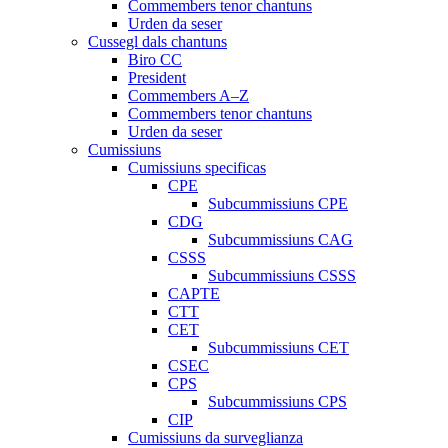
Commembers tenor chantuns
Urden da seser
Cussegl dals chantuns
Biro CC
President
Commembers A–Z
Commembers tenor chantuns
Urden da seser
Cumissiuns
Cumissiuns specificas
CPE
Subcummissiuns CPE
CDG
Subcummissiuns CAG
CSSS
Subcummissiuns CSSS
CAPTE
CTT
CET
Subcummissiuns CET
CSEC
CPS
Subcummissiuns CPS
CIP
Cumissiuns da surveglianza