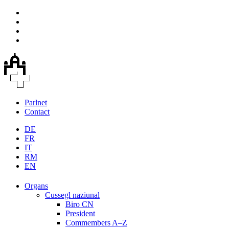
Parlnet
Contact
DE
FR
IT
RM
EN
Organs
Cussegl naziunal
Biro CN
President
Commembers A–Z