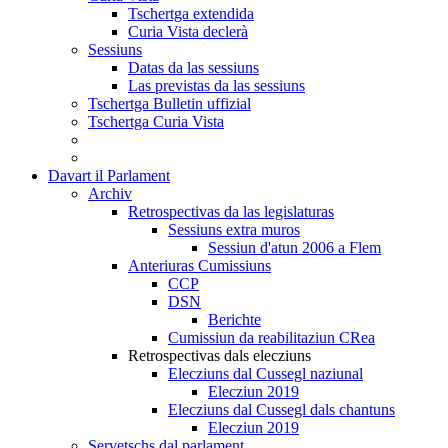
Tschertga extendida
Curia Vista declerà
Sessiuns
Datas da las sessiuns
Las previstas da las sessiuns
Tschertga Bulletin uffizial
Tschertga Curia Vista
Davart il Parlament
Archiv
Retrospectivas da las legislaturas
Sessiuns extra muros
Sessiun d'atun 2006 a Flem
Anteriuras Cumissiuns
CCP
DSN
Berichte
Cumissiun da reabilitaziun CRea
Retrospectivas dals elecziuns
Elecziuns dal Cussegl naziunal
Elecziun 2019
Elecziuns dal Cussegl dals chantuns
Elecziun 2019
Servetschs dal parlament