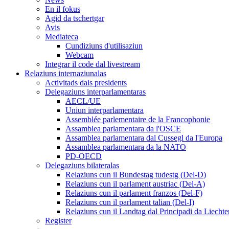
En il fokus
Agid da tschertgar
Avis
Mediateca
Cundiziuns d'utilisaziun
Webcam
Integrar il code dal livestream
Relaziuns internaziunalas
Activitads dals presidents
Delegaziuns interparlamentaras
AECL/UE
Uniun interparlamentara
Assemblée parlementaire de la Francophonie
Assamblea parlamentara da l'OSCE
Assamblea parlamentara dal Cussegl da l'Europa
Assamblea parlamentara da la NATO
PD-OECD
Delegaziuns bilateralas
Relaziuns cun il Bundestag tudestg (Del-D)
Relaziuns cun il parlament austriac (Del-A)
Relaziuns cun il parlament franzos (Del-F)
Relaziuns cun il parlament talian (Del-I)
Relaziuns cun il Landtag dal Principadi da Liechte
Register