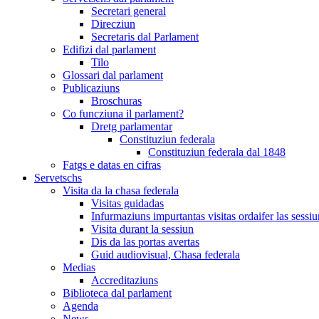
Secretari general
Direcziun
Secretaris dal Parlament
Edifizi dal parlament
Tilo
Glossari dal parlament
Publicaziuns
Broschuras
Co funcziuna il parlament?
Dretg parlamentar
Constituziun federala
Constituziun federala dal 1848
Fatgs e datas en cifras
Servetschs
Visita da la chasa federala
Visitas guidadas
Infurmaziuns impurtantas visitas ordaifer las sessiu
Visita durant la sessiun
Dis da las portas avertas
Guid audiovisual, Chasa federala
Medias
Accreditaziuns
Biblioteca dal parlament
Agenda
News