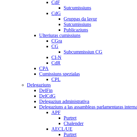
CdF
Sutcumissiuns
CdG
Gruppas da lavur
Sutcumissiuns
Publicaziuns
Ulteriuras cumissiuns
CGra
CG
Subcummissiun CG
CI-N
CdR
CPA
Cumissiuns spezialas
CPL
Delegaziuns
DelFin
DelCdG
Delegaziun administrativa
Delegaziuns a las assambleas parlamentaras intern
APF
Purtret
Chalender
AECL/UE
Purtret