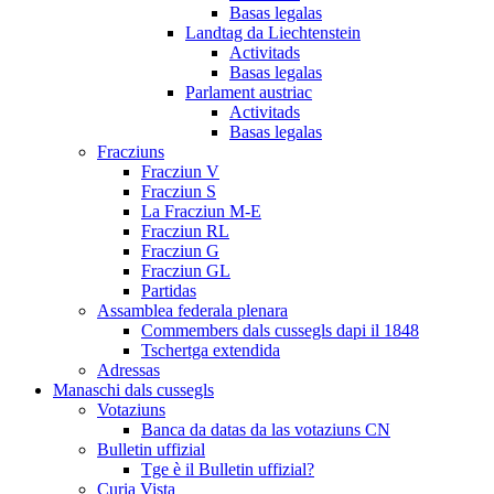
Basas legalas
Landtag da Liechtenstein
Activitads
Basas legalas
Parlament austriac
Activitads
Basas legalas
Fracziuns
Fracziun V
Fracziun S
La Fracziun M-E
Fracziun RL
Fracziun G
Fracziun GL
Partidas
Assamblea federala plenara
Commembers dals cussegls dapi il 1848
Tschertga extendida
Adressas
Manaschi dals cussegls
Votaziuns
Banca da datas da las votaziuns CN
Bulletin uffizial
Tge è il Bulletin uffizial?
Curia Vista