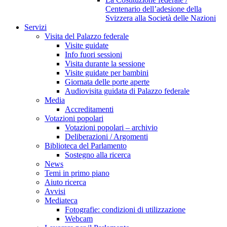
Centenario dell’adesione della
Svizzera alla Società delle Nazioni
Servizi
Visita del Palazzo federale
Visite guidate
Info fuori sessioni
Visita durante la sessione
Visite guidate per bambini
Giornata delle porte aperte
Audiovisita guidata di Palazzo federale
Media
Accreditamenti
Votazioni popolari
Votazioni popolari – archivio
Deliberazioni / Argomenti
Biblioteca del Parlamento
Sostegno alla ricerca
News
Temi in primo piano
Aiuto ricerca
Avvisi
Mediateca
Fotografie: condizioni di utilizzazione
Webcam