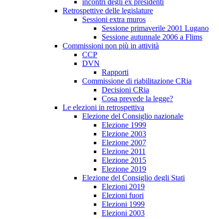
incontri degli ex presidenti
Retrospettive delle legislature
Sessioni extra muros
Sessione primaverile 2001 Lugano
Sessione autunnale 2006 a Flims
Commissioni non più in attività
CCP
DVN
Rapporti
Commissione di riabilitazione CRia
Decisioni CRia
Cosa prevede la legge?
Le elezioni in retrospettiva
Elezione del Consiglio nazionale
Elezione 1999
Elezione 2003
Elezione 2007
Elezione 2011
Elezione 2015
Elezione 2019
Elezione del Consiglio degli Stati
Elezioni 2019
Elezioni fuori
Elezioni 1999
Elezioni 2003