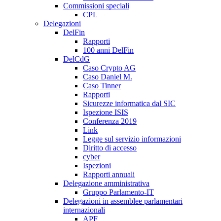
Commissioni speciali
CPL
Delegazioni
DelFin
Rapporti
100 anni DelFin
DelCdG
Caso Crypto AG
Caso Daniel M.
Caso Tinner
Rapporti
Sicurezze informatica dal SIC
Ispezione ISIS
Conferenza 2019
Link
Legge sul servizio informazioni
Diritto di accesso
cyber
Ispezioni
Rapporti annuali
Delegazione amministrativa
Gruppo Parlamento-IT
Delegazioni in assemblee parlamentari
internazionali
APF