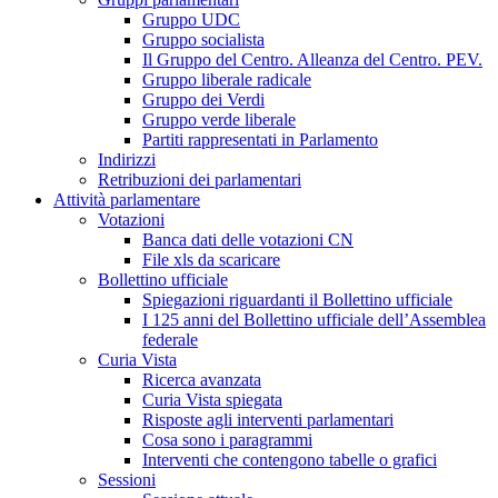
Gruppo UDC
Gruppo socialista
Il Gruppo del Centro. Alleanza del Centro. PEV.
Gruppo liberale radicale
Gruppo dei Verdi
Gruppo verde liberale
Partiti rappresentati in Parlamento
Indirizzi
Retribuzioni dei parlamentari
Attività parlamentare
Votazioni
Banca dati delle votazioni CN
File xls da scaricare
Bollettino ufficiale
Spiegazioni riguardanti il Bollettino ufficiale
I 125 anni del Bollettino ufficiale dell’Assemblea
federale
Curia Vista
Ricerca avanzata
Curia Vista spiegata
Risposte agli interventi parlamentari
Cosa sono i paragrammi
Interventi che contengono tabelle o grafici
Sessioni