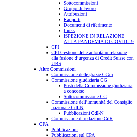
Sottocommissioni
Gruppi di lavoro
Attribuzioni
Rapporti
Documenti di riferimento
Links
ISPEZIONE IN RELAZIONE
ALLA PANDEMIA DI COVID-19
CPI
CPI Gestione delle autorità in relazione
alla fusione d’urgenza di Credit Suisse con
UBS
Altre Commissioni
Commissione delle grazie CGra
Commissione giudiziaria CG
Posti della Commissione giudiziaria
a concorso
Sottocommissione CG
Commissione dell’immunità del Consiglio
nazionale CdI-N
Pubblicazioni CdI-N
Commissione di redazione CdR
CPA
Pubblicazioni
Pubblicazioni sul CPA