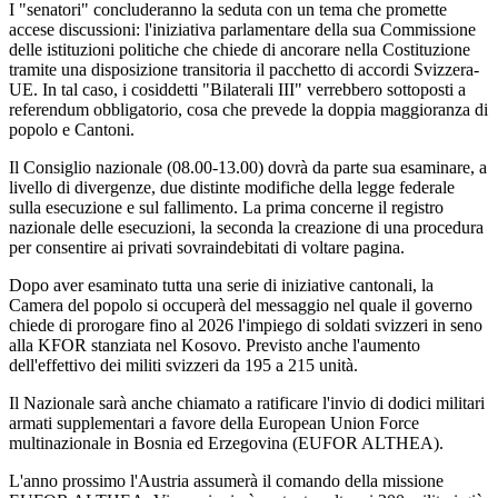
I "senatori" concluderanno la seduta con un tema che promette
accese discussioni: l'iniziativa parlamentare della sua Commissione
delle istituzioni politiche che chiede di ancorare nella Costituzione
tramite una disposizione transitoria il pacchetto di accordi Svizzera-
UE. In tal caso, i cosiddetti "Bilaterali III" verrebbero sottoposti a
referendum obbligatorio, cosa che prevede la doppia maggioranza di
popolo e Cantoni.
Il Consiglio nazionale (08.00-13.00) dovrà da parte sua esaminare, a
livello di divergenze, due distinte modifiche della legge federale
sulla esecuzione e sul fallimento. La prima concerne il registro
nazionale delle esecuzioni, la seconda la creazione di una procedura
per consentire ai privati sovraindebitati di voltare pagina.
Dopo aver esaminato tutta una serie di iniziative cantonali, la
Camera del popolo si occuperà del messaggio nel quale il governo
chiede di prorogare fino al 2026 l'impiego di soldati svizzeri in seno
alla KFOR stanziata nel Kosovo. Previsto anche l'aumento
dell'effettivo dei militi svizzeri da 195 a 215 unità.
Il Nazionale sarà anche chiamato a ratificare l'invio di dodici militari
armati supplementari a favore della European Union Force
multinazionale in Bosnia ed Erzegovina (EUFOR ALTHEA).
L'anno prossimo l'Austria assumerà il comando della missione