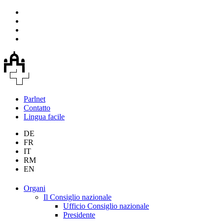
Parlnet
Contatto
Lingua facile
DE
FR
IT
RM
EN
Organi
Il Consiglio nazionale
Ufficio Consiglio nazionale
Presidente