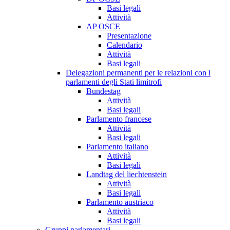
Basi legali
Attività
AP OSCE
Presentazione
Calendario
Attività
Basi legali
Delegazioni permanenti per le relazioni con i
parlamenti degli Stati limitrofi
Bundestag
Attività
Basi legali
Parlamento francese
Attività
Basi legali
Parlamento italiano
Attività
Basi legali
Landtag del liechtenstein
Attività
Basi legali
Parlamento austriaco
Attività
Basi legali
Gruppi parlamentari