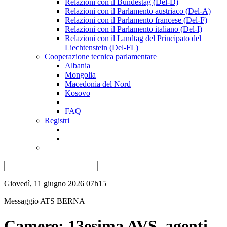
Relazioni con il Bundestag (Del-D)
Relazioni con il Parlamento austriaco (Del-A)
Relazioni con il Parlamento francese (Del-F)
Relazioni con il Parlamento italiano (Del-I)
Relazioni con il Landtag del Principato del
Liechtenstein (Del-FL)
Cooperazione tecnica parlamentare
Albania
Mongolia
Macedonia del Nord
Kosovo
FAQ
Registri
Giovedì, 11 giugno 2026 07h15
Messaggio ATS
BERNA
Camere: 13esima AVS, agenti