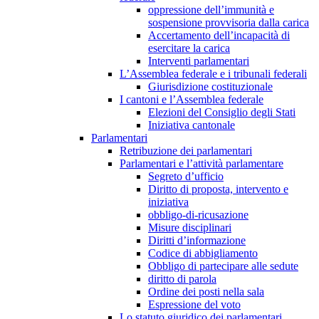
oppressione dell’immunità e
sospensione provvisoria dalla carica
Accertamento dell’incapacità di
esercitare la carica
Interventi parlamentari
L’Assemblea federale e i tribunali federali
Giurisdizione costituzionale
I cantoni e l’Assemblea federale
Elezioni del Consiglio degli Stati
Iniziativa cantonale
Parlamentari
Retribuzione dei parlamentari
Parlamentari e l’attività parlamentare
Segreto d’ufficio
Diritto di proposta, intervento e
iniziativa
obbligo-di-ricusazione
Misure disciplinari
Diritti d’informazione
Codice di abbigliamento
Obbligo di partecipare alle sedute
diritto di parola
Ordine dei posti nella sala
Espressione del voto
Lo statuto giuridico dei parlamentari