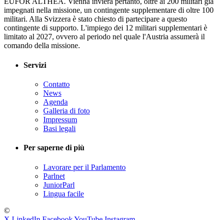
EUFOR ALTHEA. Vienna invierà pertanto, oltre ai 200 militari già
impegnati nella missione, un contingente supplementare di oltre 100
militari. Alla Svizzera è stato chiesto di partecipare a questo
contingente di supporto. L'impiego dei 12 militari supplementari è
limitato al 2027, ovvero al periodo nel quale l'Austria assumerà il
comando della missione.
Servizi
Contatto
News
Agenda
Galleria di foto
Impressum
Basi legali
Per saperne di più
Lavorare per il Parlamento
Parlnet
JuniorParl
Lingua facile
©
X
LinkedIn
Facebook
YouTube
Instagram