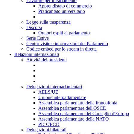
Lavorare per il Parlamento
Apprendistato di commercio
Praticantato universitario
Legge sulla trasparenza
Discorsi
Oratori ospiti al parlamento
Serie Estive
Centro visite e informazioni del Parlamento
Codice embed per lo stream in diretta
Relazioni internazionali
Attività dei presidenti
Delegazioni interparlamentari
AELS/UE
Unione interparlamentare
Assemblea parlamentare della francofonia
Assemblea parlamentare dell'OSCE
Assemblea parlamentare del Consiglio d'Europa
Assemblea parlamentare della NATO
PD-OECD
Delegazioni bilaterali