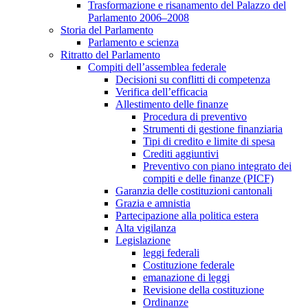
Trasformazione e risanamento del Palazzo del
Parlamento 2006–2008
Storia del Parlamento
Parlamento e scienza
Ritratto del Parlamento
Compiti dell’assemblea federale
Decisioni su conflitti di competenza
Verifica dell’efficacia
Allestimento delle finanze
Procedura di preventivo
Strumenti di gestione finanziaria
Tipi di credito e limite di spesa
Crediti aggiuntivi
Preventivo con piano integrato dei
compiti e delle finanze (PICF)
Garanzia delle costituzioni cantonali
Grazia e amnistia
Partecipazione alla politica estera
Alta vigilanza
Legislazione
leggi federali
Costituzione federale
emanazione di leggi
Revisione della costituzione
Ordinanze