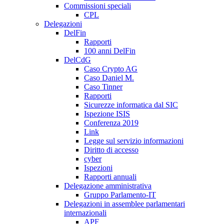
Commissioni speciali
CPL
Delegazioni
DelFin
Rapporti
100 anni DelFin
DelCdG
Caso Crypto AG
Caso Daniel M.
Caso Tinner
Rapporti
Sicurezze informatica dal SIC
Ispezione ISIS
Conferenza 2019
Link
Legge sul servizio informazioni
Diritto di accesso
cyber
Ispezioni
Rapporti annuali
Delegazione amministrativa
Gruppo Parlamento-IT
Delegazioni in assemblee parlamentari
internazionali
APF