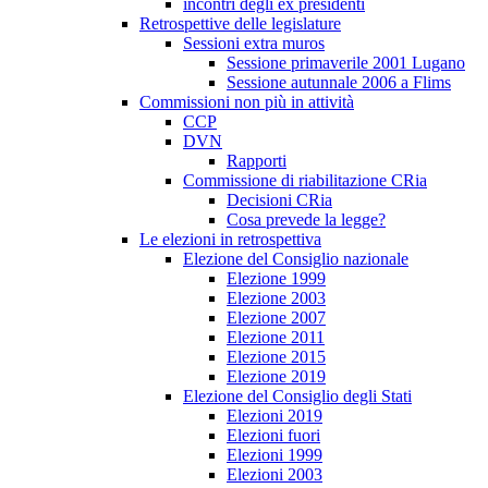
incontri degli ex presidenti
Retrospettive delle legislature
Sessioni extra muros
Sessione primaverile 2001 Lugano
Sessione autunnale 2006 a Flims
Commissioni non più in attività
CCP
DVN
Rapporti
Commissione di riabilitazione CRia
Decisioni CRia
Cosa prevede la legge?
Le elezioni in retrospettiva
Elezione del Consiglio nazionale
Elezione 1999
Elezione 2003
Elezione 2007
Elezione 2011
Elezione 2015
Elezione 2019
Elezione del Consiglio degli Stati
Elezioni 2019
Elezioni fuori
Elezioni 1999
Elezioni 2003