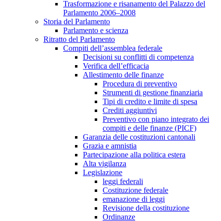
Trasformazione e risanamento del Palazzo del
Parlamento 2006–2008
Storia del Parlamento
Parlamento e scienza
Ritratto del Parlamento
Compiti dell’assemblea federale
Decisioni su conflitti di competenza
Verifica dell’efficacia
Allestimento delle finanze
Procedura di preventivo
Strumenti di gestione finanziaria
Tipi di credito e limite di spesa
Crediti aggiuntivi
Preventivo con piano integrato dei
compiti e delle finanze (PICF)
Garanzia delle costituzioni cantonali
Grazia e amnistia
Partecipazione alla politica estera
Alta vigilanza
Legislazione
leggi federali
Costituzione federale
emanazione di leggi
Revisione della costituzione
Ordinanze