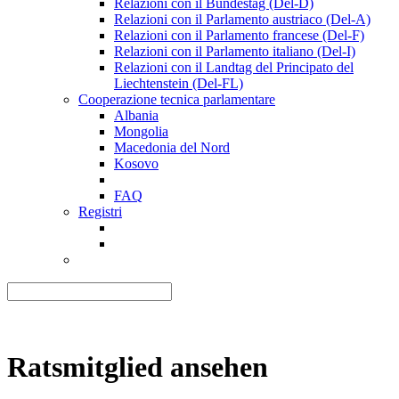
Relazioni con il Bundestag (Del-D)
Relazioni con il Parlamento austriaco (Del-A)
Relazioni con il Parlamento francese (Del-F)
Relazioni con il Parlamento italiano (Del-I)
Relazioni con il Landtag del Principato del
Liechtenstein (Del-FL)
Cooperazione tecnica parlamentare
Albania
Mongolia
Macedonia del Nord
Kosovo
FAQ
Registri
Ratsmitglied ansehen