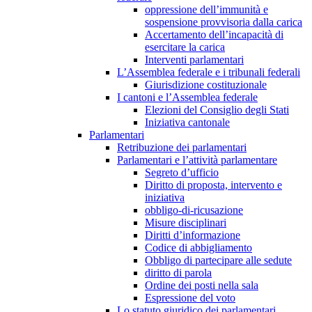
oppressione dell’immunità e
sospensione provvisoria dalla carica
Accertamento dell’incapacità di
esercitare la carica
Interventi parlamentari
L’Assemblea federale e i tribunali federali
Giurisdizione costituzionale
I cantoni e l’Assemblea federale
Elezioni del Consiglio degli Stati
Iniziativa cantonale
Parlamentari
Retribuzione dei parlamentari
Parlamentari e l’attività parlamentare
Segreto d’ufficio
Diritto di proposta, intervento e
iniziativa
obbligo-di-ricusazione
Misure disciplinari
Diritti d’informazione
Codice di abbigliamento
Obbligo di partecipare alle sedute
diritto di parola
Ordine dei posti nella sala
Espressione del voto
Lo statuto giuridico dei parlamentari