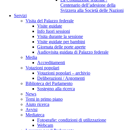
Centenario dell’adesione della
Svizzera alla Società delle Nazioni
Servizi
Visita del Palazzo federale
Visite guidate
Info fuori sessioni
Visita durante la sessione
Visite guidate per bambini
Giornata delle porte aperte
Audiovisita guidata di Palazzo federale
Media
Accreditamenti
Votazioni popolari
Votazioni popolari – archivio
Deliberazioni / Argomenti
Biblioteca del Parlamento
Sostegno alla ricerca
News
Temi in primo piano
Aiuto ricerca
Avvisi
Mediateca
Fotografie: condizioni di utilizzazione
Webcam