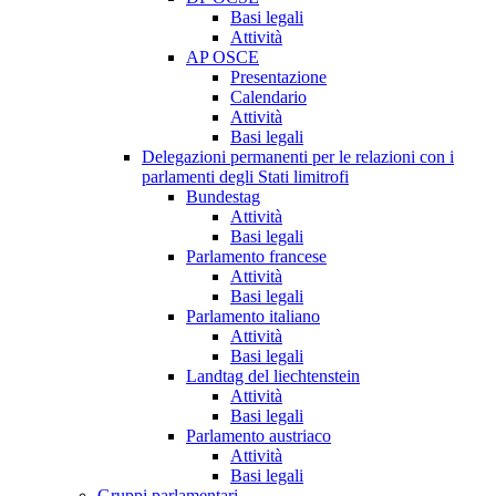
Basi legali
Attività
AP OSCE
Presentazione
Calendario
Attività
Basi legali
Delegazioni permanenti per le relazioni con i
parlamenti degli Stati limitrofi
Bundestag
Attività
Basi legali
Parlamento francese
Attività
Basi legali
Parlamento italiano
Attività
Basi legali
Landtag del liechtenstein
Attività
Basi legali
Parlamento austriaco
Attività
Basi legali
Gruppi parlamentari