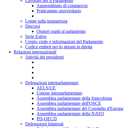
Lavorare per il Parlamento
Apprendistato di commercio
Praticantato universitario
Legge sulla trasparenza
Discorsi
Oratori ospiti al parlamento
Serie Estive
Centro visite e informazioni del Parlamento
Codice embed per lo stream in diretta
Relazioni internazionali
Attività dei presidenti
Delegazioni interparlamentari
AELS/UE
Unione interparlamentare
Assemblea parlamentare della francofonia
Assemblea parlamentare dell'OSCE
Assemblea parlamentare del Consiglio d'Europa
Assemblea parlamentare della NATO
PD-OECD
Delegazioni bilaterali