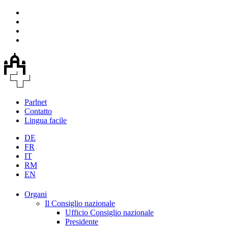
Parlnet
Contatto
Lingua facile
DE
FR
IT
RM
EN
Organi
Il Consiglio nazionale
Ufficio Consiglio nazionale
Presidente