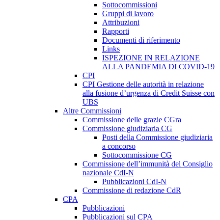
Sottocommissioni
Gruppi di lavoro
Attribuzioni
Rapporti
Documenti di riferimento
Links
ISPEZIONE IN RELAZIONE
ALLA PANDEMIA DI COVID-19
CPI
CPI Gestione delle autorità in relazione
alla fusione d’urgenza di Credit Suisse con
UBS
Altre Commissioni
Commissione delle grazie CGra
Commissione giudiziaria CG
Posti della Commissione giudiziaria
a concorso
Sottocommissione CG
Commissione dell’immunità del Consiglio
nazionale CdI-N
Pubblicazioni CdI-N
Commissione di redazione CdR
CPA
Pubblicazioni
Pubblicazioni sul CPA