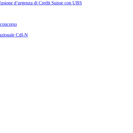
a fusione d’urgenza di Credit Suisse con UBS
 concorso
azionale CdI-N