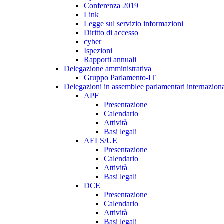
Conferenza 2019
Link
Legge sul servizio informazioni
Diritto di accesso
cyber
Ispezioni
Rapporti annuali
Delegazione amministrativa
Gruppo Parlamento-IT
Delegazioni in assemblee parlamentari internaziona
APF
Presentazione
Calendario
Attività
Basi legali
AELS/UE
Presentazione
Calendario
Attività
Basi legali
DCE
Presentazione
Calendario
Attività
Basi legali