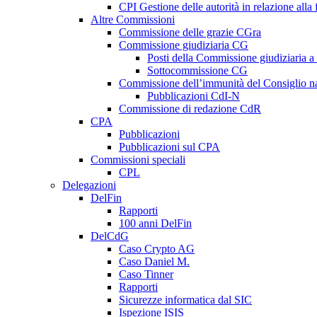
CPI Gestione delle autorità in relazione all
Altre Commissioni
Commissione delle grazie CGra
Commissione giudiziaria CG
Posti della Commissione giudiziaria a
Sottocommissione CG
Commissione dell’immunità del Consiglio n
Pubblicazioni CdI-N
Commissione di redazione CdR
CPA
Pubblicazioni
Pubblicazioni sul CPA
Commissioni speciali
CPL
Delegazioni
DelFin
Rapporti
100 anni DelFin
DelCdG
Caso Crypto AG
Caso Daniel M.
Caso Tinner
Rapporti
Sicurezze informatica dal SIC
Ispezione ISIS