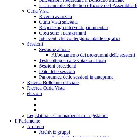
I 125 anni del Bollettino ufficiale dell’Assemblea f
Curia Vista
Ricerca avanzata
Curia Vista spiegata
Risposte agli interventi parlamentari
Cosa sono i paragrammi
Interventi che contengono tabelle o grafici
Sessioni
Sessione attuale
Abbonamento dei programmi delle sessioni
Testi sottoposti alle votazioni finali
Sessioni precedenti
Date delle sessioni
Panoramica delle sessioni in anteprima
Ricerca Bollettino ufficiale
Ricerca Curia Vista
elezioni
Legislatura – Cambiamento di Legislatura
Il Parlamento
Archivio
Archivio gruppi