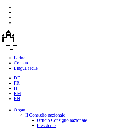
Parlnet
Contatto
Lingua facile
DE
FR
IT
RM
EN
Organi
Il Consiglio nazionale
Ufficio Consiglio nazionale
Presidente