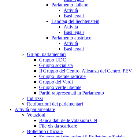
Parlamento italiano
Attività
Basi legali
Landtag del liechtenstein
Attività
Basi legali
Parlamento austriaco
Attività
Basi legali
Gruppi parlamentari
Gruppo UDC
Gruppo socialista
Il Gruppo del Centro. Alleanza del Centro. PEV.
Gruppo liberale radicale
Gruppo dei Verdi
Gruppo verde liberale
Partiti rappresentati in Parlamento
Indirizzi
Retribuzioni dei parlamentari
Attività parlamentare
Votazioni
Banca dati delle votazioni CN
File xls da scaricare
Bollettino ufficiale
Spiegazioni riguardanti il Bollettino ufficiale