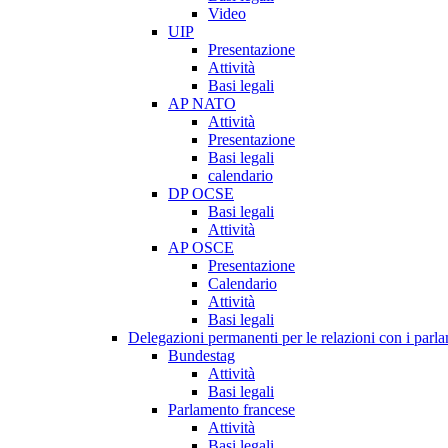
Video
UIP
Presentazione
Attività
Basi legali
AP NATO
Attività
Presentazione
Basi legali
calendario
DP OCSE
Basi legali
Attività
AP OSCE
Presentazione
Calendario
Attività
Basi legali
Delegazioni permanenti per le relazioni con i parlam
Bundestag
Attività
Basi legali
Parlamento francese
Attività
Basi legali