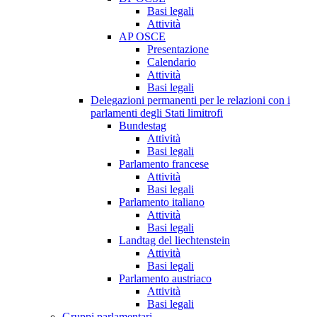
Basi legali
Attività
AP OSCE
Presentazione
Calendario
Attività
Basi legali
Delegazioni permanenti per le relazioni con i
parlamenti degli Stati limitrofi
Bundestag
Attività
Basi legali
Parlamento francese
Attività
Basi legali
Parlamento italiano
Attività
Basi legali
Landtag del liechtenstein
Attività
Basi legali
Parlamento austriaco
Attività
Basi legali
Gruppi parlamentari