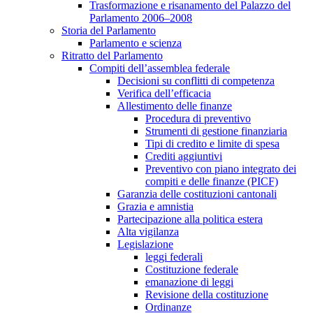
Trasformazione e risanamento del Palazzo del
Parlamento 2006–2008
Storia del Parlamento
Parlamento e scienza
Ritratto del Parlamento
Compiti dell’assemblea federale
Decisioni su conflitti di competenza
Verifica dell’efficacia
Allestimento delle finanze
Procedura di preventivo
Strumenti di gestione finanziaria
Tipi di credito e limite di spesa
Crediti aggiuntivi
Preventivo con piano integrato dei
compiti e delle finanze (PICF)
Garanzia delle costituzioni cantonali
Grazia e amnistia
Partecipazione alla politica estera
Alta vigilanza
Legislazione
leggi federali
Costituzione federale
emanazione di leggi
Revisione della costituzione
Ordinanze