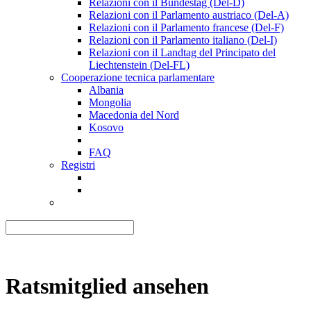
Relazioni con il Bundestag (Del-D)
Relazioni con il Parlamento austriaco (Del-A)
Relazioni con il Parlamento francese (Del-F)
Relazioni con il Parlamento italiano (Del-I)
Relazioni con il Landtag del Principato del
Liechtenstein (Del-FL)
Cooperazione tecnica parlamentare
Albania
Mongolia
Macedonia del Nord
Kosovo
FAQ
Registri
Ratsmitglied ansehen