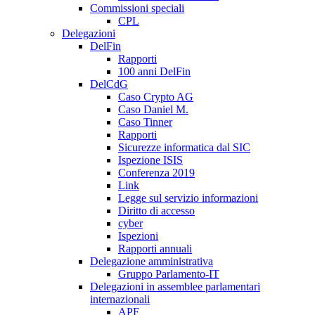
Commissioni speciali
CPL
Delegazioni
DelFin
Rapporti
100 anni DelFin
DelCdG
Caso Crypto AG
Caso Daniel M.
Caso Tinner
Rapporti
Sicurezze informatica dal SIC
Ispezione ISIS
Conferenza 2019
Link
Legge sul servizio informazioni
Diritto di accesso
cyber
Ispezioni
Rapporti annuali
Delegazione amministrativa
Gruppo Parlamento-IT
Delegazioni in assemblee parlamentari
internazionali
APF