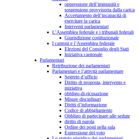
oppressione dell’immunità e
sospensione provvisoria dalla carica
Accertamento dell’incapacità di
esercitare la carica
Interventi parlamentari
L’Assemblea federale e i tribunali federali
Giurisdizione costituzionale
I cantoni e l’Assemblea federale
Elezioni del Consiglio degli Stati
Iniziativa cantonale
Parlamentari
Retribuzione dei parlamentari
Parlamentari e l’attività parlamentare
Segreto d’ufficio
Diritto di proposta, intervento e
iniziativa
obbligo-di-ricusazione
Misure disciplinari
Diritti d’informazione
Codice di abbigliamento
Obbligo di partecipare alle sedute
diritto di parola
Ordine dei posti nella sala
Espressione del voto
Lo statuto giuridico dei parlamentari