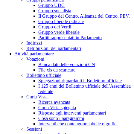
Gruppo UDC
Gruppo socialista
Il Gruppo del Centro. Alleanza del Centro. PEV.
Gruppo liberale radicale
Gruppo dei Verdi
Gruppo verde liberale
Partiti rappresentati in Parlamento
Indirizzi
Retribuzioni dei parlamentari
Attività parlamentare
Votazioni
Banca dati delle votazioni CN
File xls da scaricare
Bollettino ufficiale
Spiegazioni riguardanti il Bollettino ufficiale
I 125 anni del Bollettino ufficiale dell’Assemblea
federale
Curia Vista
Ricerca avanzata
Curia Vista spiegata
Risposte agli interventi parlamentari
Cosa sono i paragrammi
Interventi che contengono tabelle o grafici
Sessioni