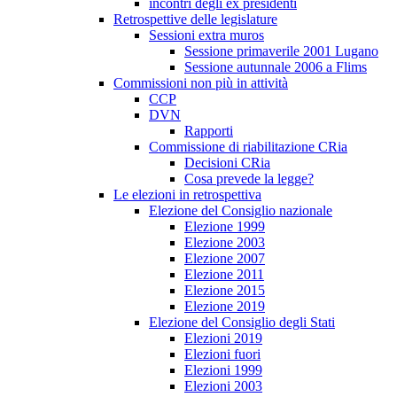
incontri degli ex presidenti
Retrospettive delle legislature
Sessioni extra muros
Sessione primaverile 2001 Lugano
Sessione autunnale 2006 a Flims
Commissioni non più in attività
CCP
DVN
Rapporti
Commissione di riabilitazione CRia
Decisioni CRia
Cosa prevede la legge?
Le elezioni in retrospettiva
Elezione del Consiglio nazionale
Elezione 1999
Elezione 2003
Elezione 2007
Elezione 2011
Elezione 2015
Elezione 2019
Elezione del Consiglio degli Stati
Elezioni 2019
Elezioni fuori
Elezioni 1999
Elezioni 2003