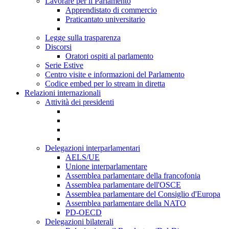
Lavorare per il Parlamento
Apprendistato di commercio
Praticantato universitario
Legge sulla trasparenza
Discorsi
Oratori ospiti al parlamento
Serie Estive
Centro visite e informazioni del Parlamento
Codice embed per lo stream in diretta
Relazioni internazionali
Attività dei presidenti
Delegazioni interparlamentari
AELS/UE
Unione interparlamentare
Assemblea parlamentare della francofonia
Assemblea parlamentare dell'OSCE
Assemblea parlamentare del Consiglio d'Europa
Assemblea parlamentare della NATO
PD-OECD
Delegazioni bilaterali