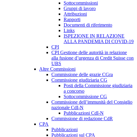
Sottocommissioni
Gruppi di lavoro
Attribuzioni
Rapporti
Documenti di riferimento
Links
ISPEZIONE IN RELAZIONE
ALLA PANDEMIA DI COVID-19
CPI
CPI Gestione delle autorità in relazione
alla fusione d’urgenza di Credit Suisse con
UBS
Altre Commissioni
Commissione delle grazie CGra
Commissione giudiziaria CG
Posti della Commissione giudiziaria
a concorso
Sottocommissione CG
Commissione dell’immunità del Consiglio
nazionale CdI-N
Pubblicazioni CdI-N
Commissione di redazione CdR
CPA
Pubblicazioni
Pubblicazioni sul CPA