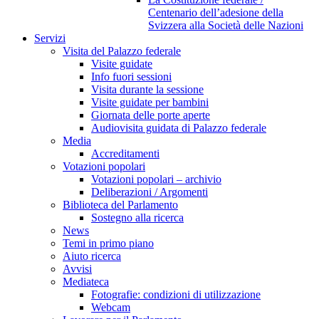
Centenario dell’adesione della
Svizzera alla Società delle Nazioni
Servizi
Visita del Palazzo federale
Visite guidate
Info fuori sessioni
Visita durante la sessione
Visite guidate per bambini
Giornata delle porte aperte
Audiovisita guidata di Palazzo federale
Media
Accreditamenti
Votazioni popolari
Votazioni popolari – archivio
Deliberazioni / Argomenti
Biblioteca del Parlamento
Sostegno alla ricerca
News
Temi in primo piano
Aiuto ricerca
Avvisi
Mediateca
Fotografie: condizioni di utilizzazione
Webcam