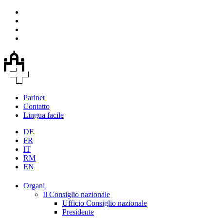
Parlnet
Contatto
Lingua facile
DE
FR
IT
RM
EN
Organi
Il Consiglio nazionale
Ufficio Consiglio nazionale
Presidente