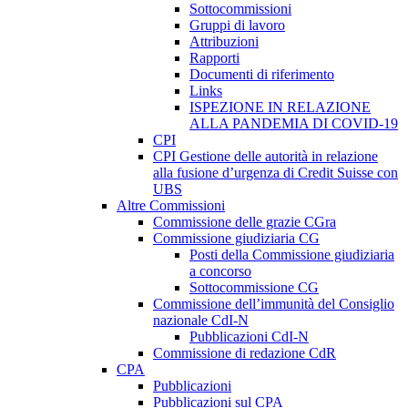
Sottocommissioni
Gruppi di lavoro
Attribuzioni
Rapporti
Documenti di riferimento
Links
ISPEZIONE IN RELAZIONE
ALLA PANDEMIA DI COVID-19
CPI
CPI Gestione delle autorità in relazione
alla fusione d’urgenza di Credit Suisse con
UBS
Altre Commissioni
Commissione delle grazie CGra
Commissione giudiziaria CG
Posti della Commissione giudiziaria
a concorso
Sottocommissione CG
Commissione dell’immunità del Consiglio
nazionale CdI-N
Pubblicazioni CdI-N
Commissione di redazione CdR
CPA
Pubblicazioni
Pubblicazioni sul CPA