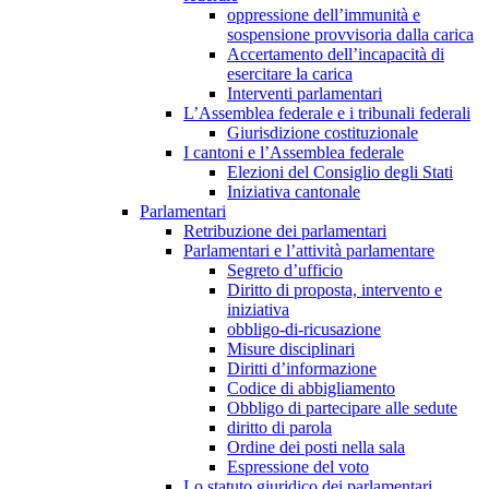
oppressione dell’immunità e
sospensione provvisoria dalla carica
Accertamento dell’incapacità di
esercitare la carica
Interventi parlamentari
L’Assemblea federale e i tribunali federali
Giurisdizione costituzionale
I cantoni e l’Assemblea federale
Elezioni del Consiglio degli Stati
Iniziativa cantonale
Parlamentari
Retribuzione dei parlamentari
Parlamentari e l’attività parlamentare
Segreto d’ufficio
Diritto di proposta, intervento e
iniziativa
obbligo-di-ricusazione
Misure disciplinari
Diritti d’informazione
Codice di abbigliamento
Obbligo di partecipare alle sedute
diritto di parola
Ordine dei posti nella sala
Espressione del voto
Lo statuto giuridico dei parlamentari