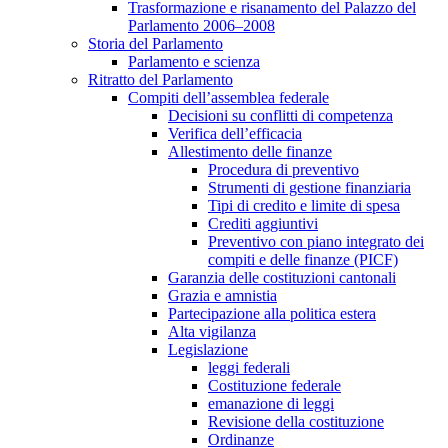
Trasformazione e risanamento del Palazzo del
Parlamento 2006–2008
Storia del Parlamento
Parlamento e scienza
Ritratto del Parlamento
Compiti dell’assemblea federale
Decisioni su conflitti di competenza
Verifica dell’efficacia
Allestimento delle finanze
Procedura di preventivo
Strumenti di gestione finanziaria
Tipi di credito e limite di spesa
Crediti aggiuntivi
Preventivo con piano integrato dei
compiti e delle finanze (PICF)
Garanzia delle costituzioni cantonali
Grazia e amnistia
Partecipazione alla politica estera
Alta vigilanza
Legislazione
leggi federali
Costituzione federale
emanazione di leggi
Revisione della costituzione
Ordinanze