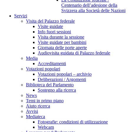
Centenario dell’adesione della
Svizzera alla Società delle Nazioni
Servizi
Visita del Palazzo federale
Visite guidate
Info fuori sessioni
Visita durante la sessione
Visite guidate per bambini
Giornata delle porte aperte
Audiovisita guidata di Palazzo federale
Media
Accreditamenti
Votazioni popolari
Votazioni popolari – archivio
Deliberazioni / Argomenti
Biblioteca del Parlamento
Sostegno alla ricerca
News
Temi in primo piano
Aiuto ricerca
Avvisi
Mediateca
Fotografie: condizioni di utilizzazione
Webcam