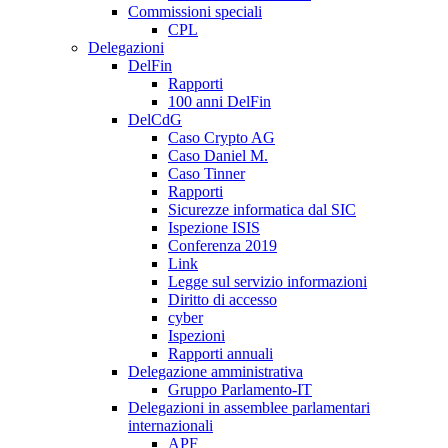
Commissioni speciali
CPL
Delegazioni
DelFin
Rapporti
100 anni DelFin
DelCdG
Caso Crypto AG
Caso Daniel M.
Caso Tinner
Rapporti
Sicurezze informatica dal SIC
Ispezione ISIS
Conferenza 2019
Link
Legge sul servizio informazioni
Diritto di accesso
cyber
Ispezioni
Rapporti annuali
Delegazione amministrativa
Gruppo Parlamento-IT
Delegazioni in assemblee parlamentari
internazionali
APF