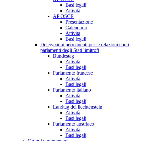
Basi legali
Attività
AP OSCE
Presentazione
Calendario
Attività
Basi legali
Delegazioni permanenti per le relazioni con i
parlamenti degli Stati limitrofi
Bundestag
Attività
Basi legali
Parlamento francese
Attività
Basi legali
Parlamento italiano
Attività
Basi legali
Landtag del liechtenstein
Attività
Basi legali
Parlamento austriaco
Attività
Basi legali
Gruppi parlamentari