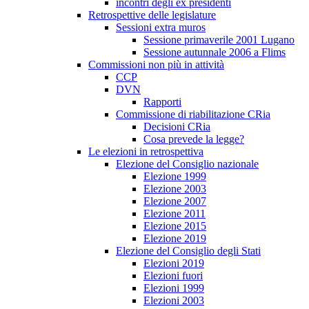
incontri degli ex presidenti
Retrospettive delle legislature
Sessioni extra muros
Sessione primaverile 2001 Lugano
Sessione autunnale 2006 a Flims
Commissioni non più in attività
CCP
DVN
Rapporti
Commissione di riabilitazione CRia
Decisioni CRia
Cosa prevede la legge?
Le elezioni in retrospettiva
Elezione del Consiglio nazionale
Elezione 1999
Elezione 2003
Elezione 2007
Elezione 2011
Elezione 2015
Elezione 2019
Elezione del Consiglio degli Stati
Elezioni 2019
Elezioni fuori
Elezioni 1999
Elezioni 2003