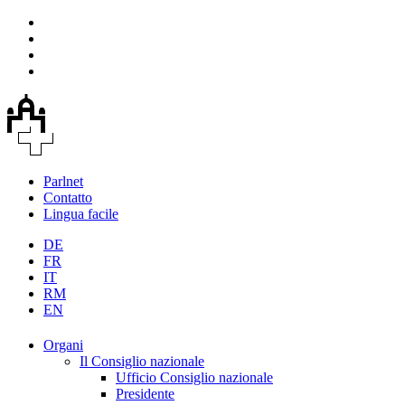
Parlnet
Contatto
Lingua facile
DE
FR
IT
RM
EN
Organi
Il Consiglio nazionale
Ufficio Consiglio nazionale
Presidente