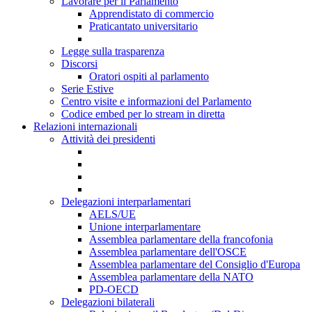
Lavorare per il Parlamento
Apprendistato di commercio
Praticantato universitario
Legge sulla trasparenza
Discorsi
Oratori ospiti al parlamento
Serie Estive
Centro visite e informazioni del Parlamento
Codice embed per lo stream in diretta
Relazioni internazionali
Attività dei presidenti
Delegazioni interparlamentari
AELS/UE
Unione interparlamentare
Assemblea parlamentare della francofonia
Assemblea parlamentare dell'OSCE
Assemblea parlamentare del Consiglio d'Europa
Assemblea parlamentare della NATO
PD-OECD
Delegazioni bilaterali