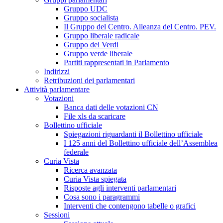
Gruppo UDC
Gruppo socialista
Il Gruppo del Centro. Alleanza del Centro. PEV.
Gruppo liberale radicale
Gruppo dei Verdi
Gruppo verde liberale
Partiti rappresentati in Parlamento
Indirizzi
Retribuzioni dei parlamentari
Attività parlamentare
Votazioni
Banca dati delle votazioni CN
File xls da scaricare
Bollettino ufficiale
Spiegazioni riguardanti il Bollettino ufficiale
I 125 anni del Bollettino ufficiale dell’Assemblea
federale
Curia Vista
Ricerca avanzata
Curia Vista spiegata
Risposte agli interventi parlamentari
Cosa sono i paragrammi
Interventi che contengono tabelle o grafici
Sessioni