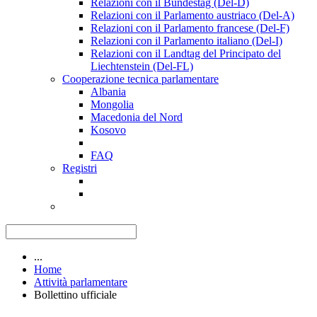
Relazioni con il Bundestag (Del-D)
Relazioni con il Parlamento austriaco (Del-A)
Relazioni con il Parlamento francese (Del-F)
Relazioni con il Parlamento italiano (Del-I)
Relazioni con il Landtag del Principato del
Liechtenstein (Del-FL)
Cooperazione tecnica parlamentare
Albania
Mongolia
Macedonia del Nord
Kosovo
FAQ
Registri
...
Home
Attività parlamentare
Bollettino ufficiale