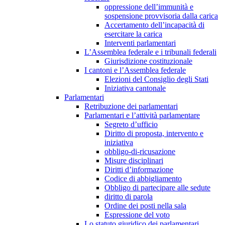
oppressione dell’immunità e
sospensione provvisoria dalla carica
Accertamento dell’incapacità di
esercitare la carica
Interventi parlamentari
L’Assemblea federale e i tribunali federali
Giurisdizione costituzionale
I cantoni e l’Assemblea federale
Elezioni del Consiglio degli Stati
Iniziativa cantonale
Parlamentari
Retribuzione dei parlamentari
Parlamentari e l’attività parlamentare
Segreto d’ufficio
Diritto di proposta, intervento e
iniziativa
obbligo-di-ricusazione
Misure disciplinari
Diritti d’informazione
Codice di abbigliamento
Obbligo di partecipare alle sedute
diritto di parola
Ordine dei posti nella sala
Espressione del voto
Lo statuto giuridico dei parlamentari