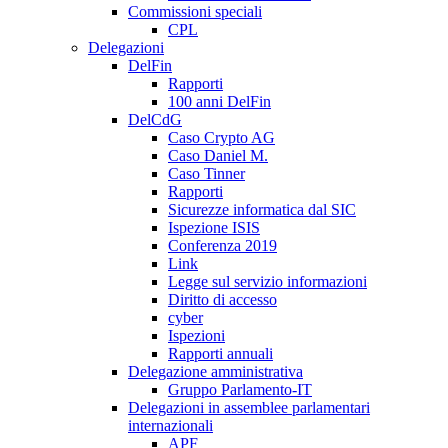
Commissioni speciali
CPL
Delegazioni
DelFin
Rapporti
100 anni DelFin
DelCdG
Caso Crypto AG
Caso Daniel M.
Caso Tinner
Rapporti
Sicurezze informatica dal SIC
Ispezione ISIS
Conferenza 2019
Link
Legge sul servizio informazioni
Diritto di accesso
cyber
Ispezioni
Rapporti annuali
Delegazione amministrativa
Gruppo Parlamento-IT
Delegazioni in assemblee parlamentari
internazionali
APF