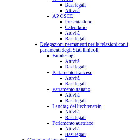
Basi legali
Attività
AP OSCE
Presentazione
Calendario
Attività
Basi legali
Delegazioni permanenti per le relazioni con i
parlamenti degli Stati limitrofi
Bundestag
Attività
Basi legali
Parlamento francese
Attività
Basi legali
Parlamento italiano
Attività
Basi legali
Landtag del liechtenstein
Attività
Basi legali
Parlamento austriaco
Attività
Basi legali
Gruppi parlamentari