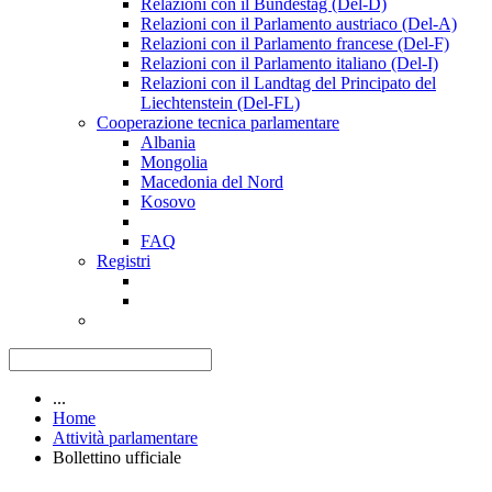
Relazioni con il Bundestag (Del-D)
Relazioni con il Parlamento austriaco (Del-A)
Relazioni con il Parlamento francese (Del-F)
Relazioni con il Parlamento italiano (Del-I)
Relazioni con il Landtag del Principato del
Liechtenstein (Del-FL)
Cooperazione tecnica parlamentare
Albania
Mongolia
Macedonia del Nord
Kosovo
FAQ
Registri
...
Home
Attività parlamentare
Bollettino ufficiale