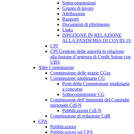
Sottocommissioni
Gruppi di lavoro
Attribuzioni
Rapporti
Documenti di riferimento
Links
ISPEZIONE IN RELAZIONE
ALLA PANDEMIA DI COVID-19
CPI
CPI Gestione delle autorità in relazione
alla fusione d’urgenza di Credit Suisse con
UBS
Altre Commissioni
Commissione delle grazie CGra
Commissione giudiziaria CG
Posti della Commissione giudiziaria
a concorso
Sottocommissione CG
Commissione dell’immunità del Consiglio
nazionale CdI-N
Pubblicazioni CdI-N
Commissione di redazione CdR
CPA
Pubblicazioni
Pubblicazioni sul CPA