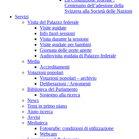
Centenario dell’adesione della
Svizzera alla Società delle Nazioni
Servizi
Visita del Palazzo federale
Visite guidate
Info fuori sessioni
Visita durante la sessione
Visite guidate per bambini
Giornata delle porte aperte
Audiovisita guidata di Palazzo federale
Media
Accreditamenti
Votazioni popolari
Votazioni popolari – archivio
Deliberazioni / Argomenti
Biblioteca del Parlamento
Sostegno alla ricerca
News
Temi in primo piano
Aiuto ricerca
Avvisi
Mediateca
Fotografie: condizioni di utilizzazione
Webcam