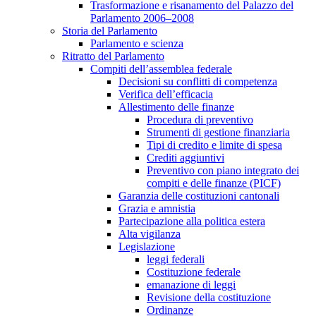
Trasformazione e risanamento del Palazzo del
Parlamento 2006–2008
Storia del Parlamento
Parlamento e scienza
Ritratto del Parlamento
Compiti dell’assemblea federale
Decisioni su conflitti di competenza
Verifica dell’efficacia
Allestimento delle finanze
Procedura di preventivo
Strumenti di gestione finanziaria
Tipi di credito e limite di spesa
Crediti aggiuntivi
Preventivo con piano integrato dei
compiti e delle finanze (PICF)
Garanzia delle costituzioni cantonali
Grazia e amnistia
Partecipazione alla politica estera
Alta vigilanza
Legislazione
leggi federali
Costituzione federale
emanazione di leggi
Revisione della costituzione
Ordinanze