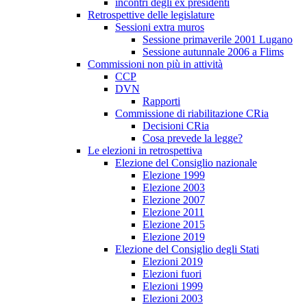
incontri degli ex presidenti
Retrospettive delle legislature
Sessioni extra muros
Sessione primaverile 2001 Lugano
Sessione autunnale 2006 a Flims
Commissioni non più in attività
CCP
DVN
Rapporti
Commissione di riabilitazione CRia
Decisioni CRia
Cosa prevede la legge?
Le elezioni in retrospettiva
Elezione del Consiglio nazionale
Elezione 1999
Elezione 2003
Elezione 2007
Elezione 2011
Elezione 2015
Elezione 2019
Elezione del Consiglio degli Stati
Elezioni 2019
Elezioni fuori
Elezioni 1999
Elezioni 2003