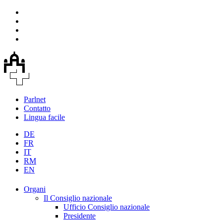
Parlnet
Contatto
Lingua facile
DE
FR
IT
RM
EN
Organi
Il Consiglio nazionale
Ufficio Consiglio nazionale
Presidente