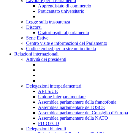
Lavorare per il Parlamento
Apprendistato di commercio
Praticantato universitario
Legge sulla trasparenza
Discorsi
Oratori ospiti al parlamento
Serie Estive
Centro visite e informazioni del Parlamento
Codice embed per lo stream in diretta
Relazioni internazionali
Attività dei presidenti
Delegazioni interparlamentari
AELS/UE
Unione interparlamentare
Assemblea parlamentare della francofonia
Assemblea parlamentare dell'OSCE
Assemblea parlamentare del Consiglio d'Europa
Assemblea parlamentare della NATO
PD-OECD
Delegazioni bilaterali