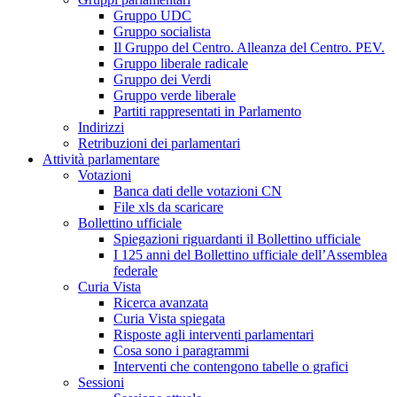
Gruppo UDC
Gruppo socialista
Il Gruppo del Centro. Alleanza del Centro. PEV.
Gruppo liberale radicale
Gruppo dei Verdi
Gruppo verde liberale
Partiti rappresentati in Parlamento
Indirizzi
Retribuzioni dei parlamentari
Attività parlamentare
Votazioni
Banca dati delle votazioni CN
File xls da scaricare
Bollettino ufficiale
Spiegazioni riguardanti il Bollettino ufficiale
I 125 anni del Bollettino ufficiale dell’Assemblea
federale
Curia Vista
Ricerca avanzata
Curia Vista spiegata
Risposte agli interventi parlamentari
Cosa sono i paragrammi
Interventi che contengono tabelle o grafici
Sessioni