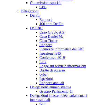
Commissioni speciali
CPL
Delegazioni
DelFin
Rapporti
100 anni DelFin
DelCdG
Caso Crypto AG
Caso Daniel M.
Caso Tinner
Rapporti
Sicurezze informatica dal SIC
Ispezione ISIS
Conferenza 2019
Link
Legge sul servizio informazioni
Diritto di accesso
cyber
Ispezioni
Rapporti annuali
Delegazione amministrativa
Gruppo Parlamento-IT
Delegazioni in assemblee parlamentari
internazionali
APF