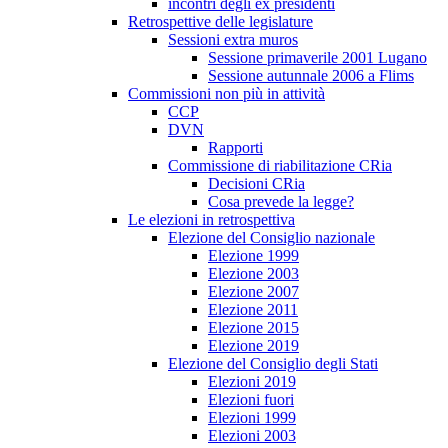
incontri degli ex presidenti
Retrospettive delle legislature
Sessioni extra muros
Sessione primaverile 2001 Lugano
Sessione autunnale 2006 a Flims
Commissioni non più in attività
CCP
DVN
Rapporti
Commissione di riabilitazione CRia
Decisioni CRia
Cosa prevede la legge?
Le elezioni in retrospettiva
Elezione del Consiglio nazionale
Elezione 1999
Elezione 2003
Elezione 2007
Elezione 2011
Elezione 2015
Elezione 2019
Elezione del Consiglio degli Stati
Elezioni 2019
Elezioni fuori
Elezioni 1999
Elezioni 2003