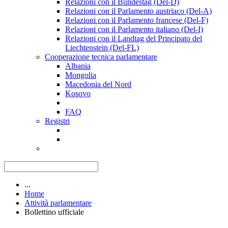
Relazioni con il Bundestag (Del-D)
Relazioni con il Parlamento austriaco (Del-A)
Relazioni con il Parlamento francese (Del-F)
Relazioni con il Parlamento italiano (Del-I)
Relazioni con il Landtag del Principato del
Liechtenstein (Del-FL)
Cooperazione tecnica parlamentare
Albania
Mongolia
Macedonia del Nord
Kosovo
FAQ
Registri
...
Home
Attività parlamentare
Bollettino ufficiale