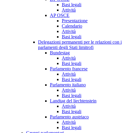
Basi legali
Attività
AP OSCE
Presentazione
Calendario
Attività
Basi legali
Delegazioni permanenti per le relazioni con i
parlamenti degli Stati limitrofi
Bundestag
Attività
Basi legali
Parlamento francese
Attività
Basi legali
Parlamento italiano
Attività
Basi legali
Landtag del liechtenstein
Attività
Basi legali
Parlamento austriaco
Attività
Basi legali
Gruppi parlamentari