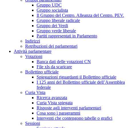
Gruppo UDC
Gruppo socialista
Il Gruppo del Centro. Alleanza del Centro. PEV.
Gruppo liberale radicale
Gruppo dei Verdi
Gruppo verde liberale
Partiti rappresentati in Parlamento
Indirizzi
Retribuzioni dei parlamentari
Attività parlamentare
Votazioni
Banca dati delle votazioni CN
File xls da scaricare
Bollettino ufficiale
Spiegazioni riguardanti il Bollettino ufficiale
I 125 anni del Bollettino ufficiale dell’Assemblea
federale
Curia Vista
Ricerca avanzata
Curia Vista spiegata
Risposte agli interventi parlamentari
Cosa sono i paragrammi
Interventi che contengono tabelle o grafici
Sessioni