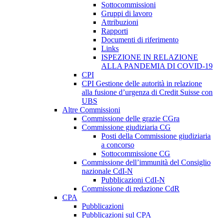
Sottocommissioni
Gruppi di lavoro
Attribuzioni
Rapporti
Documenti di riferimento
Links
ISPEZIONE IN RELAZIONE
ALLA PANDEMIA DI COVID-19
CPI
CPI Gestione delle autorità in relazione
alla fusione d’urgenza di Credit Suisse con
UBS
Altre Commissioni
Commissione delle grazie CGra
Commissione giudiziaria CG
Posti della Commissione giudiziaria
a concorso
Sottocommissione CG
Commissione dell’immunità del Consiglio
nazionale CdI-N
Pubblicazioni CdI-N
Commissione di redazione CdR
CPA
Pubblicazioni
Pubblicazioni sul CPA