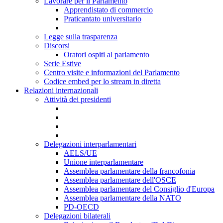
Lavorare per il Parlamento
Apprendistato di commercio
Praticantato universitario
Legge sulla trasparenza
Discorsi
Oratori ospiti al parlamento
Serie Estive
Centro visite e informazioni del Parlamento
Codice embed per lo stream in diretta
Relazioni internazionali
Attività dei presidenti
Delegazioni interparlamentari
AELS/UE
Unione interparlamentare
Assemblea parlamentare della francofonia
Assemblea parlamentare dell'OSCE
Assemblea parlamentare del Consiglio d'Europa
Assemblea parlamentare della NATO
PD-OECD
Delegazioni bilaterali