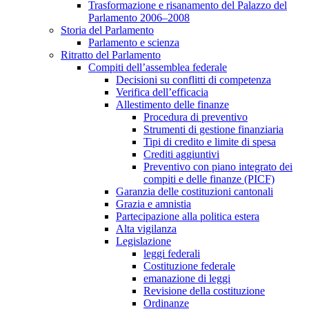
Trasformazione e risanamento del Palazzo del
Parlamento 2006–2008
Storia del Parlamento
Parlamento e scienza
Ritratto del Parlamento
Compiti dell’assemblea federale
Decisioni su conflitti di competenza
Verifica dell’efficacia
Allestimento delle finanze
Procedura di preventivo
Strumenti di gestione finanziaria
Tipi di credito e limite di spesa
Crediti aggiuntivi
Preventivo con piano integrato dei
compiti e delle finanze (PICF)
Garanzia delle costituzioni cantonali
Grazia e amnistia
Partecipazione alla politica estera
Alta vigilanza
Legislazione
leggi federali
Costituzione federale
emanazione di leggi
Revisione della costituzione
Ordinanze