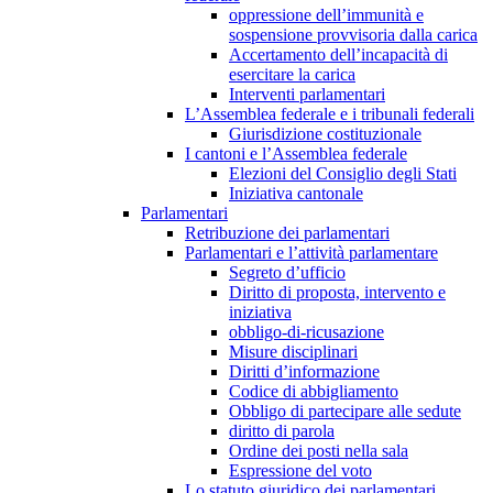
oppressione dell’immunità e
sospensione provvisoria dalla carica
Accertamento dell’incapacità di
esercitare la carica
Interventi parlamentari
L’Assemblea federale e i tribunali federali
Giurisdizione costituzionale
I cantoni e l’Assemblea federale
Elezioni del Consiglio degli Stati
Iniziativa cantonale
Parlamentari
Retribuzione dei parlamentari
Parlamentari e l’attività parlamentare
Segreto d’ufficio
Diritto di proposta, intervento e
iniziativa
obbligo-di-ricusazione
Misure disciplinari
Diritti d’informazione
Codice di abbigliamento
Obbligo di partecipare alle sedute
diritto di parola
Ordine dei posti nella sala
Espressione del voto
Lo statuto giuridico dei parlamentari