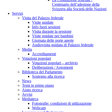
Centenario dell’adesione della
Svizzera alla Società delle Nazioni
Servizi
Visita del Palazzo federale
Visite guidate
Info fuori sessioni
Visita durante la sessione
Visite guidate per bambini
Giornata delle porte aperte
Audiovisita guidata di Palazzo federale
Media
Accreditamenti
Votazioni popolari
Votazioni popolari – archivio
Deliberazioni / Argomenti
Biblioteca del Parlamento
Sostegno alla ricerca
News
Temi in primo piano
Aiuto ricerca
Avvisi
Mediateca
Fotografie: condizioni di utilizzazione
Webcam