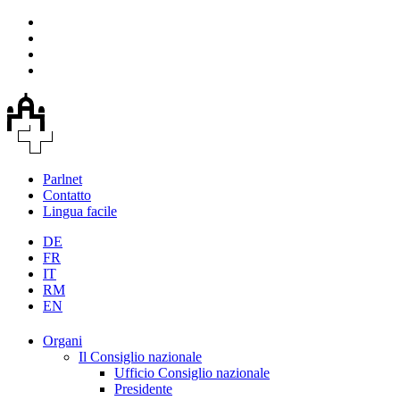
Parlnet
Contatto
Lingua facile
DE
FR
IT
RM
EN
Organi
Il Consiglio nazionale
Ufficio Consiglio nazionale
Presidente