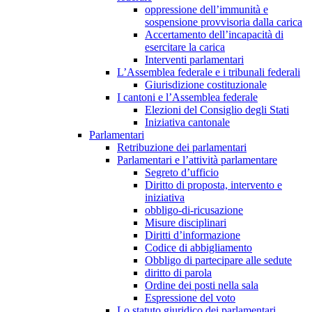
oppressione dell’immunità e
sospensione provvisoria dalla carica
Accertamento dell’incapacità di
esercitare la carica
Interventi parlamentari
L’Assemblea federale e i tribunali federali
Giurisdizione costituzionale
I cantoni e l’Assemblea federale
Elezioni del Consiglio degli Stati
Iniziativa cantonale
Parlamentari
Retribuzione dei parlamentari
Parlamentari e l’attività parlamentare
Segreto d’ufficio
Diritto di proposta, intervento e
iniziativa
obbligo-di-ricusazione
Misure disciplinari
Diritti d’informazione
Codice di abbigliamento
Obbligo di partecipare alle sedute
diritto di parola
Ordine dei posti nella sala
Espressione del voto
Lo statuto giuridico dei parlamentari