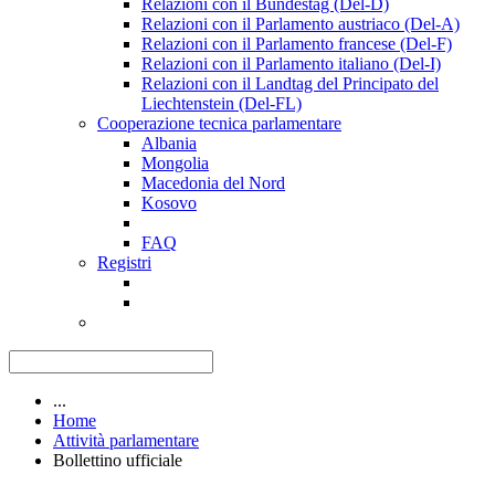
Relazioni con il Bundestag (Del-D)
Relazioni con il Parlamento austriaco (Del-A)
Relazioni con il Parlamento francese (Del-F)
Relazioni con il Parlamento italiano (Del-I)
Relazioni con il Landtag del Principato del
Liechtenstein (Del-FL)
Cooperazione tecnica parlamentare
Albania
Mongolia
Macedonia del Nord
Kosovo
FAQ
Registri
...
Home
Attività parlamentare
Bollettino ufficiale