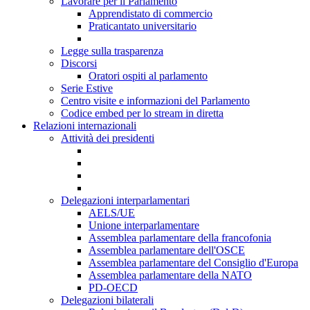
Lavorare per il Parlamento
Apprendistato di commercio
Praticantato universitario
Legge sulla trasparenza
Discorsi
Oratori ospiti al parlamento
Serie Estive
Centro visite e informazioni del Parlamento
Codice embed per lo stream in diretta
Relazioni internazionali
Attività dei presidenti
Delegazioni interparlamentari
AELS/UE
Unione interparlamentare
Assemblea parlamentare della francofonia
Assemblea parlamentare dell'OSCE
Assemblea parlamentare del Consiglio d'Europa
Assemblea parlamentare della NATO
PD-OECD
Delegazioni bilaterali