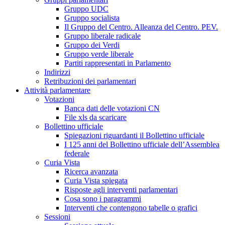
Gruppo UDC
Gruppo socialista
Il Gruppo del Centro. Alleanza del Centro. PEV.
Gruppo liberale radicale
Gruppo dei Verdi
Gruppo verde liberale
Partiti rappresentati in Parlamento
Indirizzi
Retribuzioni dei parlamentari
Attività parlamentare
Votazioni
Banca dati delle votazioni CN
File xls da scaricare
Bollettino ufficiale
Spiegazioni riguardanti il Bollettino ufficiale
I 125 anni del Bollettino ufficiale dell’Assemblea
federale
Curia Vista
Ricerca avanzata
Curia Vista spiegata
Risposte agli interventi parlamentari
Cosa sono i paragrammi
Interventi che contengono tabelle o grafici
Sessioni