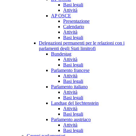
Basi legali
Attività
AP OSCE
Presentazione
Calendario
Attività
Basi legali
Delegazioni permanenti per le relazioni con i
parlamenti degli Stati limitrofi
Bundestag
Attività
Basi legali
Parlamento francese
Attività
Basi legali
Parlamento italiano
Attività
Basi legali
Landtag del liechtenstein
Attività
Basi legali
Parlamento austriaco
Attività
Basi legali
Gruppi parlamentari