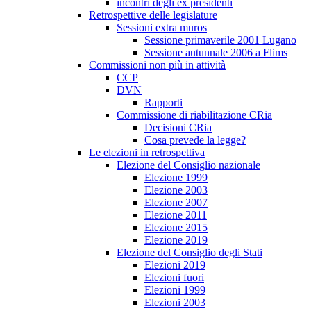
incontri degli ex presidenti
Retrospettive delle legislature
Sessioni extra muros
Sessione primaverile 2001 Lugano
Sessione autunnale 2006 a Flims
Commissioni non più in attività
CCP
DVN
Rapporti
Commissione di riabilitazione CRia
Decisioni CRia
Cosa prevede la legge?
Le elezioni in retrospettiva
Elezione del Consiglio nazionale
Elezione 1999
Elezione 2003
Elezione 2007
Elezione 2011
Elezione 2015
Elezione 2019
Elezione del Consiglio degli Stati
Elezioni 2019
Elezioni fuori
Elezioni 1999
Elezioni 2003