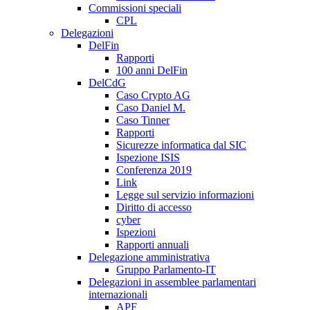
Commissioni speciali
CPL
Delegazioni
DelFin
Rapporti
100 anni DelFin
DelCdG
Caso Crypto AG
Caso Daniel M.
Caso Tinner
Rapporti
Sicurezze informatica dal SIC
Ispezione ISIS
Conferenza 2019
Link
Legge sul servizio informazioni
Diritto di accesso
cyber
Ispezioni
Rapporti annuali
Delegazione amministrativa
Gruppo Parlamento-IT
Delegazioni in assemblee parlamentari
internazionali
APF