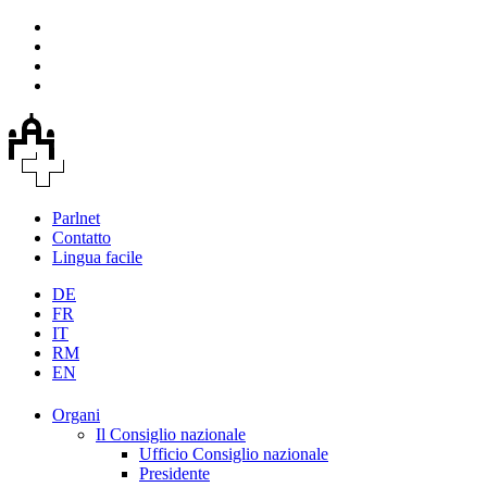
Parlnet
Contatto
Lingua facile
DE
FR
IT
RM
EN
Organi
Il Consiglio nazionale
Ufficio Consiglio nazionale
Presidente