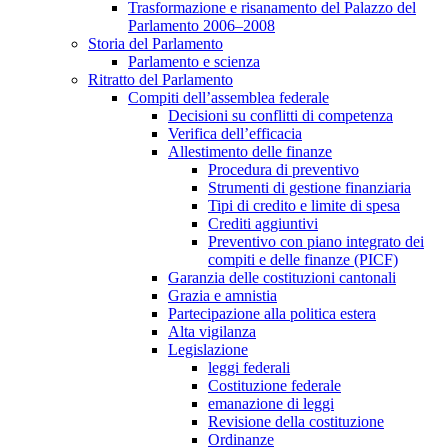
Trasformazione e risanamento del Palazzo del
Parlamento 2006–2008
Storia del Parlamento
Parlamento e scienza
Ritratto del Parlamento
Compiti dell’assemblea federale
Decisioni su conflitti di competenza
Verifica dell’efficacia
Allestimento delle finanze
Procedura di preventivo
Strumenti di gestione finanziaria
Tipi di credito e limite di spesa
Crediti aggiuntivi
Preventivo con piano integrato dei
compiti e delle finanze (PICF)
Garanzia delle costituzioni cantonali
Grazia e amnistia
Partecipazione alla politica estera
Alta vigilanza
Legislazione
leggi federali
Costituzione federale
emanazione di leggi
Revisione della costituzione
Ordinanze