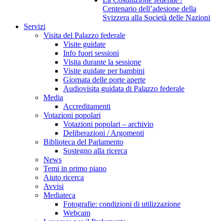
Centenario dell’adesione della
Svizzera alla Società delle Nazioni
Servizi
Visita del Palazzo federale
Visite guidate
Info fuori sessioni
Visita durante la sessione
Visite guidate per bambini
Giornata delle porte aperte
Audiovisita guidata di Palazzo federale
Media
Accreditamenti
Votazioni popolari
Votazioni popolari – archivio
Deliberazioni / Argomenti
Biblioteca del Parlamento
Sostegno alla ricerca
News
Temi in primo piano
Aiuto ricerca
Avvisi
Mediateca
Fotografie: condizioni di utilizzazione
Webcam