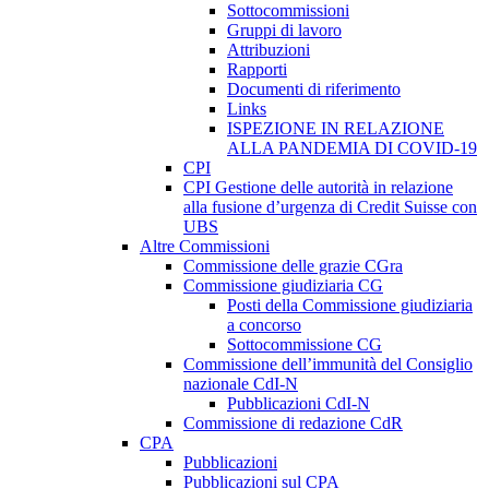
Sottocommissioni
Gruppi di lavoro
Attribuzioni
Rapporti
Documenti di riferimento
Links
ISPEZIONE IN RELAZIONE
ALLA PANDEMIA DI COVID-19
CPI
CPI Gestione delle autorità in relazione
alla fusione d’urgenza di Credit Suisse con
UBS
Altre Commissioni
Commissione delle grazie CGra
Commissione giudiziaria CG
Posti della Commissione giudiziaria
a concorso
Sottocommissione CG
Commissione dell’immunità del Consiglio
nazionale CdI-N
Pubblicazioni CdI-N
Commissione di redazione CdR
CPA
Pubblicazioni
Pubblicazioni sul CPA