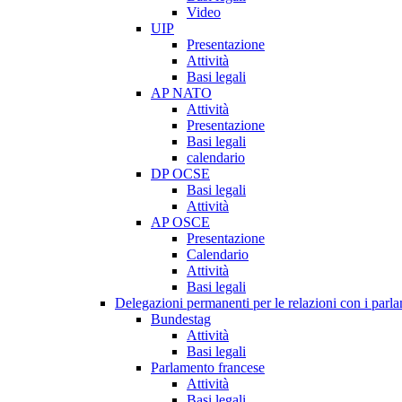
Video
UIP
Presentazione
Attività
Basi legali
AP NATO
Attività
Presentazione
Basi legali
calendario
DP OCSE
Basi legali
Attività
AP OSCE
Presentazione
Calendario
Attività
Basi legali
Delegazioni permanenti per le relazioni con i parlam
Bundestag
Attività
Basi legali
Parlamento francese
Attività
Basi legali