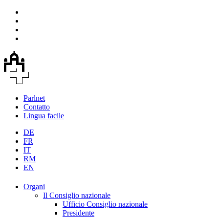
Parlnet
Contatto
Lingua facile
DE
FR
IT
RM
EN
Organi
Il Consiglio nazionale
Ufficio Consiglio nazionale
Presidente