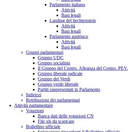
Parlamento italiano
Attività
Basi legali
Landtag del liechtenstein
Attività
Basi legali
Parlamento austriaco
Attività
Basi legali
Gruppi parlamentari
Gruppo UDC
Gruppo socialista
Il Gruppo del Centro. Alleanza del Centro. PEV.
Gruppo liberale radicale
Gruppo dei Verdi
Gruppo verde liberale
Partiti rappresentati in Parlamento
Indirizzi
Retribuzioni dei parlamentari
Attività parlamentare
Votazioni
Banca dati delle votazioni CN
File xls da scaricare
Bollettino ufficiale
Spiegazioni riguardanti il Bollettino ufficiale