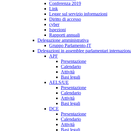
Conferenza 2019
Link
Legge sul servizio informazioni
Diritto di accesso
cyber
Ispezioni
Rapporti annuali
Delegazione amministrativa
Gruppo Parlamento-IT
Delegazioni in assemblee parlamentari internaziona
APF
Presentazione
Calendario
Attività
Basi legali
AELS/UE
Presentazione
Calendario
Attività
Basi legali
DCE
Presentazione
Calendario
Attività
Basi legali