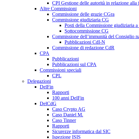
CPI Gestione delle autorità in relazione all
Altre Commissioni
Commissione delle grazie CGra
Commissione giudiziaria CG
Posti della Commissione giudiziaria a
Sottocommissione CG
Commissione dell’immunità del Consiglio n
Pubblicazioni CdI-N
Commissione di redazione CdR
CPA
Pubblicazioni
Pubblicazioni sul CPA
Commissioni speciali
CPL
Delegazioni
DelFin
Rapporti
100 anni DelFin
DelCdG
Caso Crypto AG
Caso Daniel M.
Caso Tinner
Rapporti
Sicurezze informatica dal SIC
Ispezione ISIS