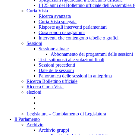
I 125 anni del Bollettino ufficiale dell’Assemblea f
Curia Vista
Ricerca avanzata
Curia Vista spiegata
Risposte agli interventi parlamentari
Cosa sono i paragrammi
Interventi che contengono tabelle o grafici
Sessioni
Sessione attuale
Abbonamento dei programmi delle sessioni
Testi sottoposti alle votazioni finali
Sessioni precedenti
Date delle sessioni
Panoramica delle sessioni in anteprima
Ricerca Bollettino ufficiale
Ricerca Curia Vista
elezioni
Legislatura – Cambiamento di Legislatura
Il Parlamento
Archivio
Archivio gruppi