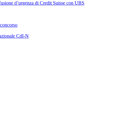
a fusione d’urgenza di Credit Suisse con UBS
 concorso
azionale CdI-N