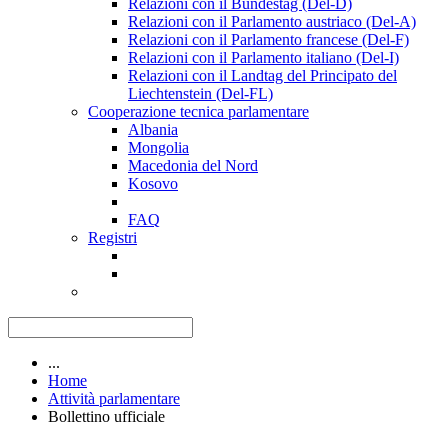
Relazioni con il Bundestag (Del-D)
Relazioni con il Parlamento austriaco (Del-A)
Relazioni con il Parlamento francese (Del-F)
Relazioni con il Parlamento italiano (Del-I)
Relazioni con il Landtag del Principato del
Liechtenstein (Del-FL)
Cooperazione tecnica parlamentare
Albania
Mongolia
Macedonia del Nord
Kosovo
FAQ
Registri
...
Home
Attività parlamentare
Bollettino ufficiale