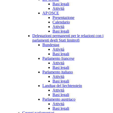
Basi legali
Attività
AP OSCE
Presentazione
Calendario
Attività
Basi legali
Delegazioni permanenti per le relazioni con i
parlamenti degli Stati limitrofi
Bundestag
Attività
Basi legali
Parlamento francese
Attività
Basi legali
Parlamento italiano
Attività
Basi legali
Landtag del liechtenstein
Attività
Basi legali
Parlamento austriaco
Attività
Basi legali
Gruppi parlamentari