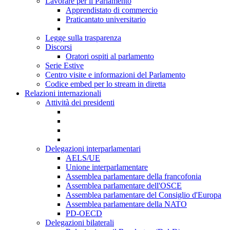
Lavorare per il Parlamento
Apprendistato di commercio
Praticantato universitario
Legge sulla trasparenza
Discorsi
Oratori ospiti al parlamento
Serie Estive
Centro visite e informazioni del Parlamento
Codice embed per lo stream in diretta
Relazioni internazionali
Attività dei presidenti
Delegazioni interparlamentari
AELS/UE
Unione interparlamentare
Assemblea parlamentare della francofonia
Assemblea parlamentare dell'OSCE
Assemblea parlamentare del Consiglio d'Europa
Assemblea parlamentare della NATO
PD-OECD
Delegazioni bilaterali