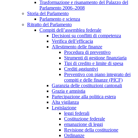
Trasformazione e risanamento del Palazzo del
Parlamento 2006–2008
Storia del Parlamento
Parlamento e scienza
Ritratto del Parlamento
Compiti dell’assemblea federale
Decisioni su conflitti di competenza
Verifica dell’efficacia
Allestimento delle finanze
Procedura di preventivo
Strumenti di gestione finanziaria
Tipi di credito e limite di spesa
Crediti aggiuntivi
Preventivo con piano integrato dei
compiti e delle finanze (PICF)
Garanzia delle costituzioni cantonali
Grazia e amnistia
Partecipazione alla politica estera
Alta vigilanza
Legislazione
leggi federali
Costituzione federale
emanazione di leggi
Revisione della costituzione
Ordinanze