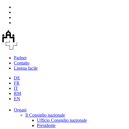
Parlnet
Contatto
Lingua facile
DE
FR
IT
RM
EN
Organi
Il Consiglio nazionale
Ufficio Consiglio nazionale
Presidente