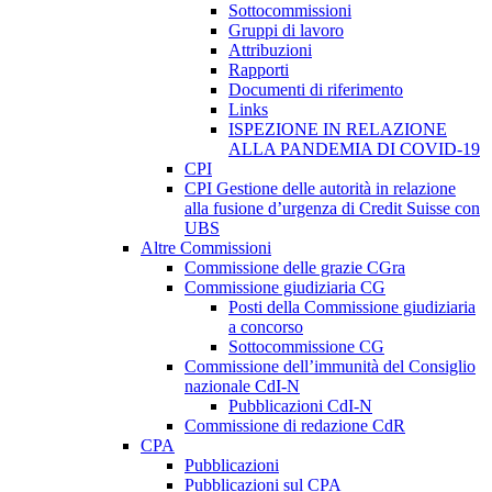
Sottocommissioni
Gruppi di lavoro
Attribuzioni
Rapporti
Documenti di riferimento
Links
ISPEZIONE IN RELAZIONE
ALLA PANDEMIA DI COVID-19
CPI
CPI Gestione delle autorità in relazione
alla fusione d’urgenza di Credit Suisse con
UBS
Altre Commissioni
Commissione delle grazie CGra
Commissione giudiziaria CG
Posti della Commissione giudiziaria
a concorso
Sottocommissione CG
Commissione dell’immunità del Consiglio
nazionale CdI-N
Pubblicazioni CdI-N
Commissione di redazione CdR
CPA
Pubblicazioni
Pubblicazioni sul CPA