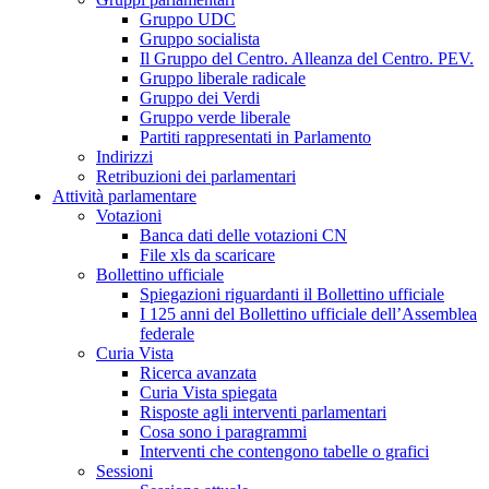
Gruppo UDC
Gruppo socialista
Il Gruppo del Centro. Alleanza del Centro. PEV.
Gruppo liberale radicale
Gruppo dei Verdi
Gruppo verde liberale
Partiti rappresentati in Parlamento
Indirizzi
Retribuzioni dei parlamentari
Attività parlamentare
Votazioni
Banca dati delle votazioni CN
File xls da scaricare
Bollettino ufficiale
Spiegazioni riguardanti il Bollettino ufficiale
I 125 anni del Bollettino ufficiale dell’Assemblea
federale
Curia Vista
Ricerca avanzata
Curia Vista spiegata
Risposte agli interventi parlamentari
Cosa sono i paragrammi
Interventi che contengono tabelle o grafici
Sessioni