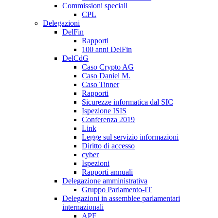
Commissioni speciali
CPL
Delegazioni
DelFin
Rapporti
100 anni DelFin
DelCdG
Caso Crypto AG
Caso Daniel M.
Caso Tinner
Rapporti
Sicurezze informatica dal SIC
Ispezione ISIS
Conferenza 2019
Link
Legge sul servizio informazioni
Diritto di accesso
cyber
Ispezioni
Rapporti annuali
Delegazione amministrativa
Gruppo Parlamento-IT
Delegazioni in assemblee parlamentari
internazionali
APF