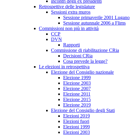
incontri degli ex presidenti
Retrospettive delle legislature
Sessioni extra muros
Sessione primaverile 2001 Lugano
Sessione autunnale 2006 a Flims
Commissioni non più in attività
CCP
DVN
Rapporti
Commissione di riabilitazione CRia
Decisioni CRia
Cosa prevede la legge?
Le elezioni in retrospettiva
Elezione del Consiglio nazionale
Elezione 1999
Elezione 2003
Elezione 2007
Elezione 2011
Elezione 2015
Elezione 2019
Elezione del Consiglio degli Stati
Elezioni 2019
Elezioni fuori
Elezioni 1999
Elezioni 2003