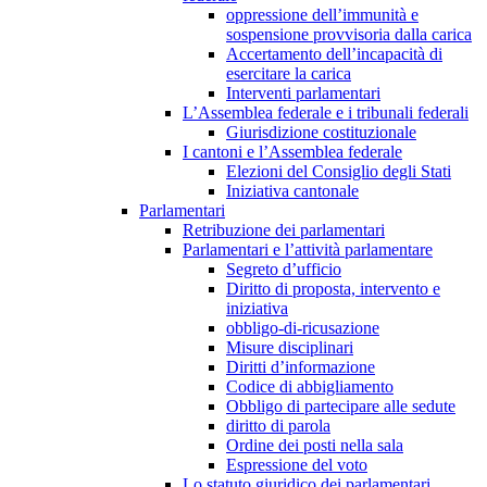
oppressione dell’immunità e
sospensione provvisoria dalla carica
Accertamento dell’incapacità di
esercitare la carica
Interventi parlamentari
L’Assemblea federale e i tribunali federali
Giurisdizione costituzionale
I cantoni e l’Assemblea federale
Elezioni del Consiglio degli Stati
Iniziativa cantonale
Parlamentari
Retribuzione dei parlamentari
Parlamentari e l’attività parlamentare
Segreto d’ufficio
Diritto di proposta, intervento e
iniziativa
obbligo-di-ricusazione
Misure disciplinari
Diritti d’informazione
Codice di abbigliamento
Obbligo di partecipare alle sedute
diritto di parola
Ordine dei posti nella sala
Espressione del voto
Lo statuto giuridico dei parlamentari