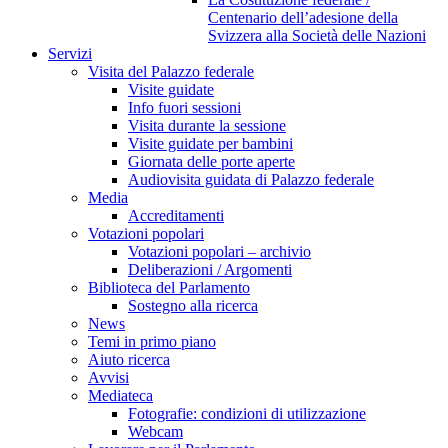
Centenario dell’adesione della
Svizzera alla Società delle Nazioni
Servizi
Visita del Palazzo federale
Visite guidate
Info fuori sessioni
Visita durante la sessione
Visite guidate per bambini
Giornata delle porte aperte
Audiovisita guidata di Palazzo federale
Media
Accreditamenti
Votazioni popolari
Votazioni popolari – archivio
Deliberazioni / Argomenti
Biblioteca del Parlamento
Sostegno alla ricerca
News
Temi in primo piano
Aiuto ricerca
Avvisi
Mediateca
Fotografie: condizioni di utilizzazione
Webcam