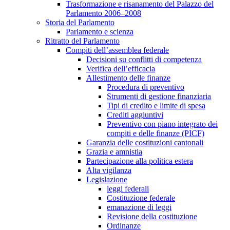
Trasformazione e risanamento del Palazzo del
Parlamento 2006–2008
Storia del Parlamento
Parlamento e scienza
Ritratto del Parlamento
Compiti dell’assemblea federale
Decisioni su conflitti di competenza
Verifica dell’efficacia
Allestimento delle finanze
Procedura di preventivo
Strumenti di gestione finanziaria
Tipi di credito e limite di spesa
Crediti aggiuntivi
Preventivo con piano integrato dei
compiti e delle finanze (PICF)
Garanzia delle costituzioni cantonali
Grazia e amnistia
Partecipazione alla politica estera
Alta vigilanza
Legislazione
leggi federali
Costituzione federale
emanazione di leggi
Revisione della costituzione
Ordinanze