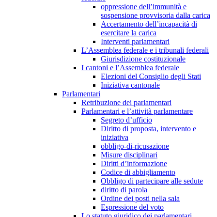
oppressione dell’immunità e
sospensione provvisoria dalla carica
Accertamento dell’incapacità di
esercitare la carica
Interventi parlamentari
L’Assemblea federale e i tribunali federali
Giurisdizione costituzionale
I cantoni e l’Assemblea federale
Elezioni del Consiglio degli Stati
Iniziativa cantonale
Parlamentari
Retribuzione dei parlamentari
Parlamentari e l’attività parlamentare
Segreto d’ufficio
Diritto di proposta, intervento e
iniziativa
obbligo-di-ricusazione
Misure disciplinari
Diritti d’informazione
Codice di abbigliamento
Obbligo di partecipare alle sedute
diritto di parola
Ordine dei posti nella sala
Espressione del voto
Lo statuto giuridico dei parlamentari