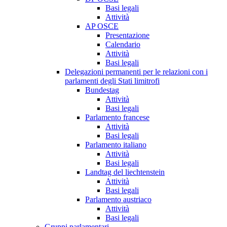
Basi legali
Attività
AP OSCE
Presentazione
Calendario
Attività
Basi legali
Delegazioni permanenti per le relazioni con i
parlamenti degli Stati limitrofi
Bundestag
Attività
Basi legali
Parlamento francese
Attività
Basi legali
Parlamento italiano
Attività
Basi legali
Landtag del liechtenstein
Attività
Basi legali
Parlamento austriaco
Attività
Basi legali
Gruppi parlamentari