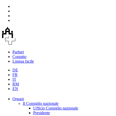
Parlnet
Contatto
Lingua facile
DE
FR
IT
RM
EN
Organi
Il Consiglio nazionale
Ufficio Consiglio nazionale
Presidente