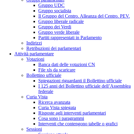
Gruppo UDC
Gruppo socialista
Il Gruppo del Centro. Alleanza del Centro. PEV.
Gruppo liberale radicale
Gruppo dei Verdi
Gruppo verde liberale
Partiti rappresentati in Parlamento
Indirizzi
Retribuzioni dei parlamentari
Attività parlamentare
Votazioni
Banca dati delle votazioni CN
File xls da scaricare
Bollettino ufficiale
Spiegazioni riguardanti il Bollettino ufficiale
I 125 anni del Bollettino ufficiale dell’Assemblea
federale
Curia Vista
Ricerca avanzata
Curia Vista spiegata
Risposte agli interventi parlamentari
Cosa sono i paragrammi
Interventi che contengono tabelle o grafici
Sessioni