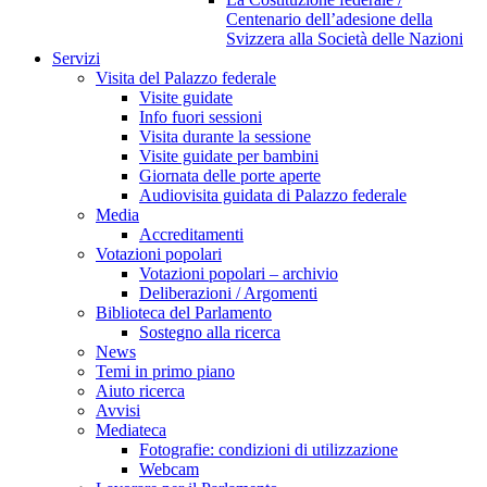
Centenario dell’adesione della
Svizzera alla Società delle Nazioni
Servizi
Visita del Palazzo federale
Visite guidate
Info fuori sessioni
Visita durante la sessione
Visite guidate per bambini
Giornata delle porte aperte
Audiovisita guidata di Palazzo federale
Media
Accreditamenti
Votazioni popolari
Votazioni popolari – archivio
Deliberazioni / Argomenti
Biblioteca del Parlamento
Sostegno alla ricerca
News
Temi in primo piano
Aiuto ricerca
Avvisi
Mediateca
Fotografie: condizioni di utilizzazione
Webcam