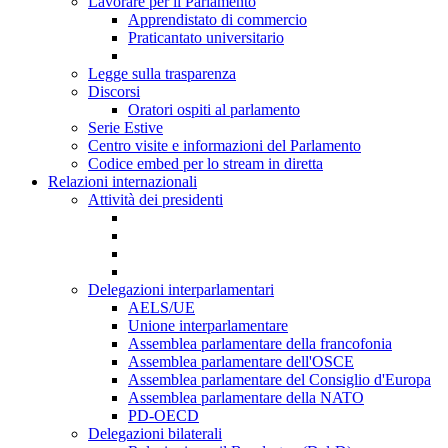
Lavorare per il Parlamento
Apprendistato di commercio
Praticantato universitario
Legge sulla trasparenza
Discorsi
Oratori ospiti al parlamento
Serie Estive
Centro visite e informazioni del Parlamento
Codice embed per lo stream in diretta
Relazioni internazionali
Attività dei presidenti
Delegazioni interparlamentari
AELS/UE
Unione interparlamentare
Assemblea parlamentare della francofonia
Assemblea parlamentare dell'OSCE
Assemblea parlamentare del Consiglio d'Europa
Assemblea parlamentare della NATO
PD-OECD
Delegazioni bilaterali