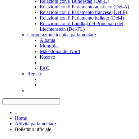
Relazioni con il Bundestag (Del-D)
Relazioni con il Parlamento austriaco (Del-A)
Relazioni con il Parlamento francese (Del-F)
Relazioni con il Parlamento italiano (Del-I)
Relazioni con il Landtag del Principato del
Liechtenstein (Del-FL)
Cooperazione tecnica parlamentare
Albania
Mongolia
Macedonia del Nord
Kosovo
FAQ
Registri
...
Home
Attività parlamentare
Bollettino ufficiale