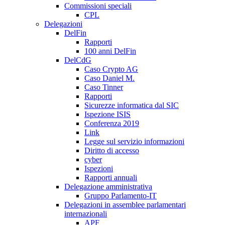
Commissioni speciali
CPL
Delegazioni
DelFin
Rapporti
100 anni DelFin
DelCdG
Caso Crypto AG
Caso Daniel M.
Caso Tinner
Rapporti
Sicurezze informatica dal SIC
Ispezione ISIS
Conferenza 2019
Link
Legge sul servizio informazioni
Diritto di accesso
cyber
Ispezioni
Rapporti annuali
Delegazione amministrativa
Gruppo Parlamento-IT
Delegazioni in assemblee parlamentari
internazionali
APF