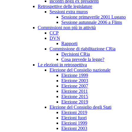
incontri degli ex presidenti
Retrospettive delle legislature
Sessioni extra muros
Sessione primaverile 2001 Lugano
Sessione autunnale 2006 a Flims
Commissioni non più in attività
CCP
DVN
Rapporti
Commissione di riabilitazione CRia
Decisioni CRia
Cosa prevede la legge?
Le elezioni in retrospettiva
Elezione del Consiglio nazionale
Elezione 1999
Elezione 2003
Elezione 2007
Elezione 2011
Elezione 2015
Elezione 2019
Elezione del Consiglio degli Stati
Elezioni 2019
Elezioni fuori
Elezioni 1999
Elezioni 2003