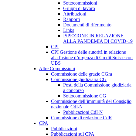
Sottocommissioni
Gruppi di lavoro
Attribuzioni
Rapporti
Documenti di riferimento
Links
ISPEZIONE IN RELAZIONE
ALLA PANDEMIA DI COVID-19
CPI
CPI Gestione delle autorità in relazione
alla fusione d’urgenza di Credit Suisse con
UBS
Altre Commissioni
Commissione delle grazie CGra
Commissione giudiziaria CG
Posti della Commissione giudiziaria
a concorso
Sottocommissione CG
Commissione dell’immunità del Consiglio
nazionale CdI-N
Pubblicazioni CdI-N
Commissione di redazione CdR
CPA
Pubblicazioni
Pubblicazioni sul CPA