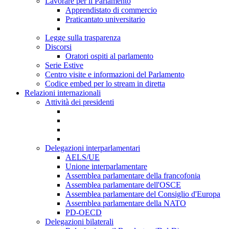
Lavorare per il Parlamento
Apprendistato di commercio
Praticantato universitario
Legge sulla trasparenza
Discorsi
Oratori ospiti al parlamento
Serie Estive
Centro visite e informazioni del Parlamento
Codice embed per lo stream in diretta
Relazioni internazionali
Attività dei presidenti
Delegazioni interparlamentari
AELS/UE
Unione interparlamentare
Assemblea parlamentare della francofonia
Assemblea parlamentare dell'OSCE
Assemblea parlamentare del Consiglio d'Europa
Assemblea parlamentare della NATO
PD-OECD
Delegazioni bilaterali