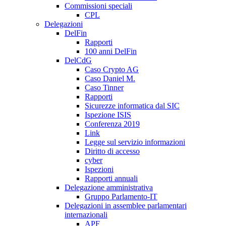
Commissioni speciali
CPL
Delegazioni
DelFin
Rapporti
100 anni DelFin
DelCdG
Caso Crypto AG
Caso Daniel M.
Caso Tinner
Rapporti
Sicurezze informatica dal SIC
Ispezione ISIS
Conferenza 2019
Link
Legge sul servizio informazioni
Diritto di accesso
cyber
Ispezioni
Rapporti annuali
Delegazione amministrativa
Gruppo Parlamento-IT
Delegazioni in assemblee parlamentari
internazionali
APF