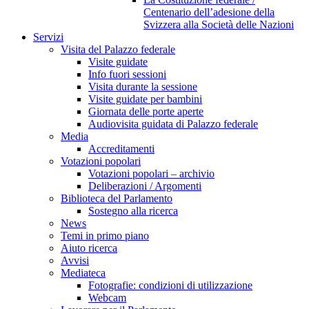
Centenario dell’adesione della
Svizzera alla Società delle Nazioni
Servizi
Visita del Palazzo federale
Visite guidate
Info fuori sessioni
Visita durante la sessione
Visite guidate per bambini
Giornata delle porte aperte
Audiovisita guidata di Palazzo federale
Media
Accreditamenti
Votazioni popolari
Votazioni popolari – archivio
Deliberazioni / Argomenti
Biblioteca del Parlamento
Sostegno alla ricerca
News
Temi in primo piano
Aiuto ricerca
Avvisi
Mediateca
Fotografie: condizioni di utilizzazione
Webcam