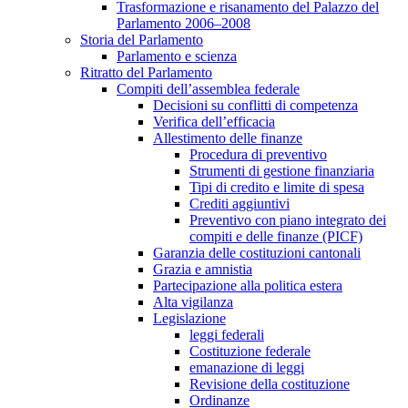
Trasformazione e risanamento del Palazzo del
Parlamento 2006–2008
Storia del Parlamento
Parlamento e scienza
Ritratto del Parlamento
Compiti dell’assemblea federale
Decisioni su conflitti di competenza
Verifica dell’efficacia
Allestimento delle finanze
Procedura di preventivo
Strumenti di gestione finanziaria
Tipi di credito e limite di spesa
Crediti aggiuntivi
Preventivo con piano integrato dei
compiti e delle finanze (PICF)
Garanzia delle costituzioni cantonali
Grazia e amnistia
Partecipazione alla politica estera
Alta vigilanza
Legislazione
leggi federali
Costituzione federale
emanazione di leggi
Revisione della costituzione
Ordinanze