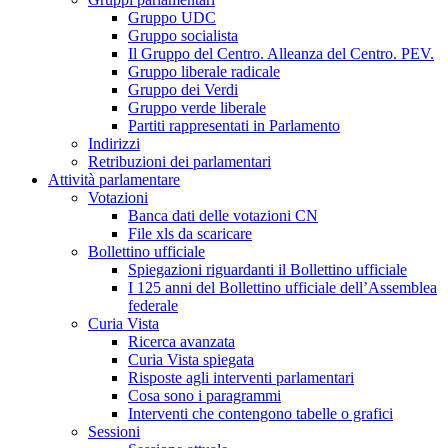
Gruppo UDC
Gruppo socialista
Il Gruppo del Centro. Alleanza del Centro. PEV.
Gruppo liberale radicale
Gruppo dei Verdi
Gruppo verde liberale
Partiti rappresentati in Parlamento
Indirizzi
Retribuzioni dei parlamentari
Attività parlamentare
Votazioni
Banca dati delle votazioni CN
File xls da scaricare
Bollettino ufficiale
Spiegazioni riguardanti il Bollettino ufficiale
I 125 anni del Bollettino ufficiale dell’Assemblea
federale
Curia Vista
Ricerca avanzata
Curia Vista spiegata
Risposte agli interventi parlamentari
Cosa sono i paragrammi
Interventi che contengono tabelle o grafici
Sessioni