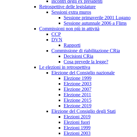
incontri degli ex presidenti
Retrospettive delle legislature
Sessioni extra muros
Sessione primaverile 2001 Lugano
Sessione autunnale 2006 a Flims
Commissioni non più in attività
CCP
DVN
Rapporti
Commissione di riabilitazione CRia
Decisioni CRia
Cosa prevede la legge?
Le elezioni in retrospettiva
Elezione del Consiglio nazionale
Elezione 1999
Elezione 2003
Elezione 2007
Elezione 2011
Elezione 2015
Elezione 2019
Elezione del Consiglio degli Stati
Elezioni 2019
Elezioni fuori
Elezioni 1999
Elezioni 2003