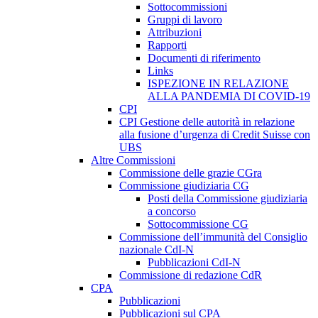
Sottocommissioni
Gruppi di lavoro
Attribuzioni
Rapporti
Documenti di riferimento
Links
ISPEZIONE IN RELAZIONE
ALLA PANDEMIA DI COVID-19
CPI
CPI Gestione delle autorità in relazione
alla fusione d’urgenza di Credit Suisse con
UBS
Altre Commissioni
Commissione delle grazie CGra
Commissione giudiziaria CG
Posti della Commissione giudiziaria
a concorso
Sottocommissione CG
Commissione dell’immunità del Consiglio
nazionale CdI-N
Pubblicazioni CdI-N
Commissione di redazione CdR
CPA
Pubblicazioni
Pubblicazioni sul CPA