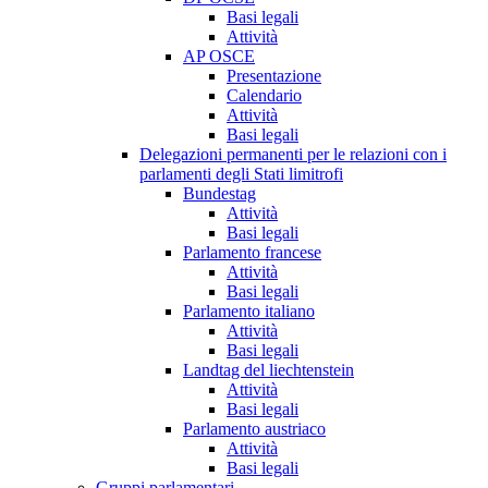
Basi legali
Attività
AP OSCE
Presentazione
Calendario
Attività
Basi legali
Delegazioni permanenti per le relazioni con i
parlamenti degli Stati limitrofi
Bundestag
Attività
Basi legali
Parlamento francese
Attività
Basi legali
Parlamento italiano
Attività
Basi legali
Landtag del liechtenstein
Attività
Basi legali
Parlamento austriaco
Attività
Basi legali
Gruppi parlamentari