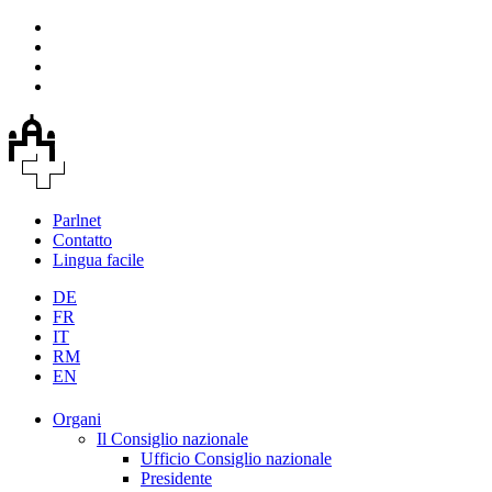
Parlnet
Contatto
Lingua facile
DE
FR
IT
RM
EN
Organi
Il Consiglio nazionale
Ufficio Consiglio nazionale
Presidente