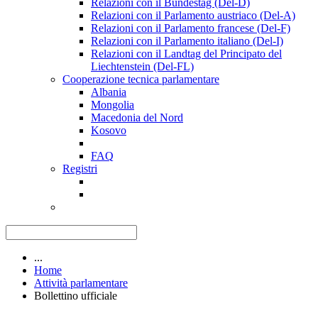
Relazioni con il Bundestag (Del-D)
Relazioni con il Parlamento austriaco (Del-A)
Relazioni con il Parlamento francese (Del-F)
Relazioni con il Parlamento italiano (Del-I)
Relazioni con il Landtag del Principato del
Liechtenstein (Del-FL)
Cooperazione tecnica parlamentare
Albania
Mongolia
Macedonia del Nord
Kosovo
FAQ
Registri
...
Home
Attività parlamentare
Bollettino ufficiale