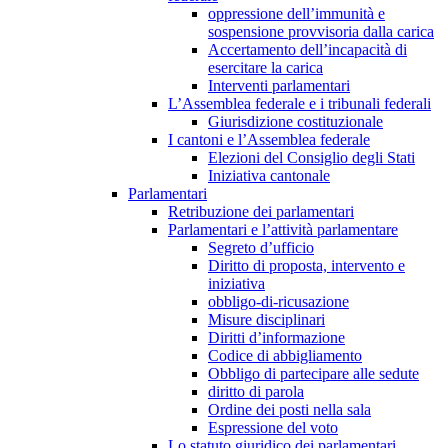
oppressione dell’immunità e
sospensione provvisoria dalla carica
Accertamento dell’incapacità di
esercitare la carica
Interventi parlamentari
L’Assemblea federale e i tribunali federali
Giurisdizione costituzionale
I cantoni e l’Assemblea federale
Elezioni del Consiglio degli Stati
Iniziativa cantonale
Parlamentari
Retribuzione dei parlamentari
Parlamentari e l’attività parlamentare
Segreto d’ufficio
Diritto di proposta, intervento e
iniziativa
obbligo-di-ricusazione
Misure disciplinari
Diritti d’informazione
Codice di abbigliamento
Obbligo di partecipare alle sedute
diritto di parola
Ordine dei posti nella sala
Espressione del voto
Lo statuto giuridico dei parlamentari