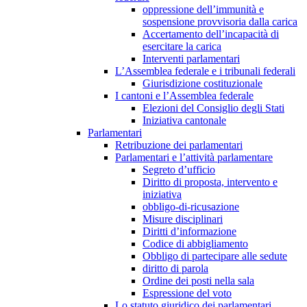
oppressione dell’immunità e
sospensione provvisoria dalla carica
Accertamento dell’incapacità di
esercitare la carica
Interventi parlamentari
L’Assemblea federale e i tribunali federali
Giurisdizione costituzionale
I cantoni e l’Assemblea federale
Elezioni del Consiglio degli Stati
Iniziativa cantonale
Parlamentari
Retribuzione dei parlamentari
Parlamentari e l’attività parlamentare
Segreto d’ufficio
Diritto di proposta, intervento e
iniziativa
obbligo-di-ricusazione
Misure disciplinari
Diritti d’informazione
Codice di abbigliamento
Obbligo di partecipare alle sedute
diritto di parola
Ordine dei posti nella sala
Espressione del voto
Lo statuto giuridico dei parlamentari