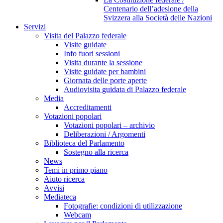
Centenario dell’adesione della
Svizzera alla Società delle Nazioni
Servizi
Visita del Palazzo federale
Visite guidate
Info fuori sessioni
Visita durante la sessione
Visite guidate per bambini
Giornata delle porte aperte
Audiovisita guidata di Palazzo federale
Media
Accreditamenti
Votazioni popolari
Votazioni popolari – archivio
Deliberazioni / Argomenti
Biblioteca del Parlamento
Sostegno alla ricerca
News
Temi in primo piano
Aiuto ricerca
Avvisi
Mediateca
Fotografie: condizioni di utilizzazione
Webcam