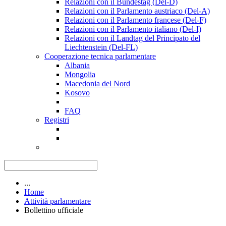
Relazioni con il Bundestag (Del-D)
Relazioni con il Parlamento austriaco (Del-A)
Relazioni con il Parlamento francese (Del-F)
Relazioni con il Parlamento italiano (Del-I)
Relazioni con il Landtag del Principato del
Liechtenstein (Del-FL)
Cooperazione tecnica parlamentare
Albania
Mongolia
Macedonia del Nord
Kosovo
FAQ
Registri
...
Home
Attività parlamentare
Bollettino ufficiale