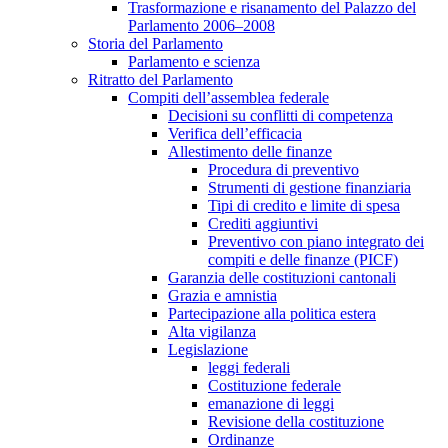
Trasformazione e risanamento del Palazzo del
Parlamento 2006–2008
Storia del Parlamento
Parlamento e scienza
Ritratto del Parlamento
Compiti dell’assemblea federale
Decisioni su conflitti di competenza
Verifica dell’efficacia
Allestimento delle finanze
Procedura di preventivo
Strumenti di gestione finanziaria
Tipi di credito e limite di spesa
Crediti aggiuntivi
Preventivo con piano integrato dei
compiti e delle finanze (PICF)
Garanzia delle costituzioni cantonali
Grazia e amnistia
Partecipazione alla politica estera
Alta vigilanza
Legislazione
leggi federali
Costituzione federale
emanazione di leggi
Revisione della costituzione
Ordinanze