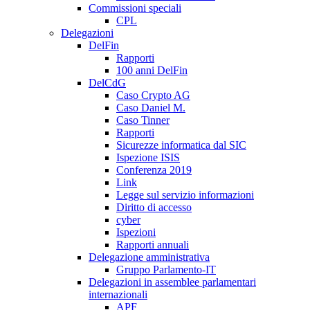
Commissioni speciali
CPL
Delegazioni
DelFin
Rapporti
100 anni DelFin
DelCdG
Caso Crypto AG
Caso Daniel M.
Caso Tinner
Rapporti
Sicurezze informatica dal SIC
Ispezione ISIS
Conferenza 2019
Link
Legge sul servizio informazioni
Diritto di accesso
cyber
Ispezioni
Rapporti annuali
Delegazione amministrativa
Gruppo Parlamento-IT
Delegazioni in assemblee parlamentari
internazionali
APF