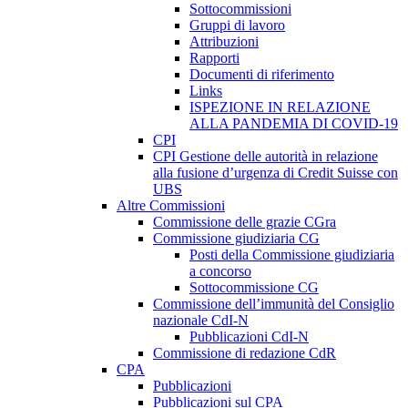
Sottocommissioni
Gruppi di lavoro
Attribuzioni
Rapporti
Documenti di riferimento
Links
ISPEZIONE IN RELAZIONE
ALLA PANDEMIA DI COVID-19
CPI
CPI Gestione delle autorità in relazione
alla fusione d’urgenza di Credit Suisse con
UBS
Altre Commissioni
Commissione delle grazie CGra
Commissione giudiziaria CG
Posti della Commissione giudiziaria
a concorso
Sottocommissione CG
Commissione dell’immunità del Consiglio
nazionale CdI-N
Pubblicazioni CdI-N
Commissione di redazione CdR
CPA
Pubblicazioni
Pubblicazioni sul CPA