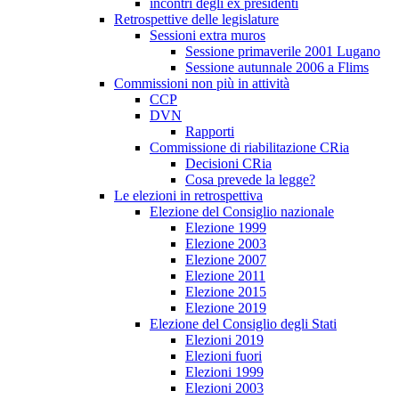
incontri degli ex presidenti
Retrospettive delle legislature
Sessioni extra muros
Sessione primaverile 2001 Lugano
Sessione autunnale 2006 a Flims
Commissioni non più in attività
CCP
DVN
Rapporti
Commissione di riabilitazione CRia
Decisioni CRia
Cosa prevede la legge?
Le elezioni in retrospettiva
Elezione del Consiglio nazionale
Elezione 1999
Elezione 2003
Elezione 2007
Elezione 2011
Elezione 2015
Elezione 2019
Elezione del Consiglio degli Stati
Elezioni 2019
Elezioni fuori
Elezioni 1999
Elezioni 2003