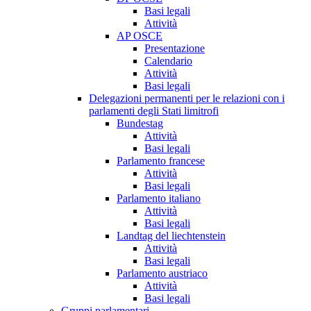
Basi legali
Attività
AP OSCE
Presentazione
Calendario
Attività
Basi legali
Delegazioni permanenti per le relazioni con i
parlamenti degli Stati limitrofi
Bundestag
Attività
Basi legali
Parlamento francese
Attività
Basi legali
Parlamento italiano
Attività
Basi legali
Landtag del liechtenstein
Attività
Basi legali
Parlamento austriaco
Attività
Basi legali
Gruppi parlamentari