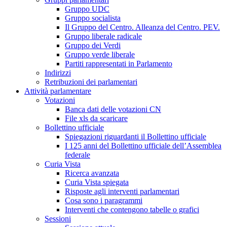
Gruppo UDC
Gruppo socialista
Il Gruppo del Centro. Alleanza del Centro. PEV.
Gruppo liberale radicale
Gruppo dei Verdi
Gruppo verde liberale
Partiti rappresentati in Parlamento
Indirizzi
Retribuzioni dei parlamentari
Attività parlamentare
Votazioni
Banca dati delle votazioni CN
File xls da scaricare
Bollettino ufficiale
Spiegazioni riguardanti il Bollettino ufficiale
I 125 anni del Bollettino ufficiale dell’Assemblea
federale
Curia Vista
Ricerca avanzata
Curia Vista spiegata
Risposte agli interventi parlamentari
Cosa sono i paragrammi
Interventi che contengono tabelle o grafici
Sessioni