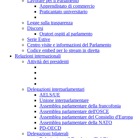
Lavorare per il Parlamento
Apprendistato di commercio
Praticantato universitario
Legge sulla trasparenza
Discorsi
Oratori ospiti al parlamento
Serie Estive
Centro visite e informazioni del Parlamento
Codice embed per lo stream in diretta
Relazioni internazionali
Attività dei presidenti
Delegazioni interparlamentari
AELS/UE
Unione interparlamentare
Assemblea parlamentare della francofonia
Assemblea parlamentare dell'OSCE
Assemblea parlamentare del Consiglio d'Europa
Assemblea parlamentare della NATO
PD-OECD
Delegazioni bilaterali