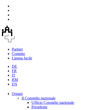
Parlnet
Contatto
Lingua facile
DE
FR
IT
RM
EN
Organi
Il Consiglio nazionale
Ufficio Consiglio nazionale
Presidente