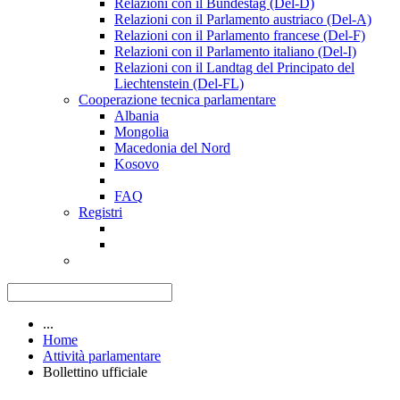
Relazioni con il Bundestag (Del-D)
Relazioni con il Parlamento austriaco (Del-A)
Relazioni con il Parlamento francese (Del-F)
Relazioni con il Parlamento italiano (Del-I)
Relazioni con il Landtag del Principato del
Liechtenstein (Del-FL)
Cooperazione tecnica parlamentare
Albania
Mongolia
Macedonia del Nord
Kosovo
FAQ
Registri
...
Home
Attività parlamentare
Bollettino ufficiale