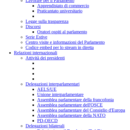
Lavorare per il Parlamento
Apprendistato di commercio
Praticantato universitario
Legge sulla trasparenza
Discorsi
Oratori ospiti al parlamento
Serie Estive
Centro visite e informazioni del Parlamento
Codice embed per lo stream in diretta
Relazioni internazionali
Attività dei presidenti
Delegazioni interparlamentari
AELS/UE
Unione interparlamentare
Assemblea parlamentare della francofonia
Assemblea parlamentare dell'OSCE
Assemblea parlamentare del Consiglio d'Europa
Assemblea parlamentare della NATO
PD-OECD
Delegazioni bilaterali