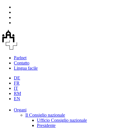
Parlnet
Contatto
Lingua facile
DE
FR
IT
RM
EN
Organi
Il Consiglio nazionale
Ufficio Consiglio nazionale
Presidente