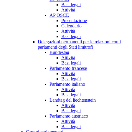
Basi legali
Attività
AP OSCE
Presentazione
Calendario
Attività
Basi legali
Delegazioni permanenti per le relazioni con i
parlamenti degli Stati limitrofi
Bundestag
Attività
Basi legali
Parlamento francese
Attività
Basi legali
Parlamento italiano
Attività
Basi legali
Landtag del liechtenstein
Attività
Basi legali
Parlamento austriaco
Attività
Basi legali
Gruppi parlamentari