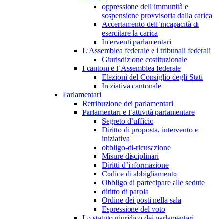
oppressione dell’immunità e
sospensione provvisoria dalla carica
Accertamento dell’incapacità di
esercitare la carica
Interventi parlamentari
L’Assemblea federale e i tribunali federali
Giurisdizione costituzionale
I cantoni e l’Assemblea federale
Elezioni del Consiglio degli Stati
Iniziativa cantonale
Parlamentari
Retribuzione dei parlamentari
Parlamentari e l’attività parlamentare
Segreto d’ufficio
Diritto di proposta, intervento e
iniziativa
obbligo-di-ricusazione
Misure disciplinari
Diritti d’informazione
Codice di abbigliamento
Obbligo di partecipare alle sedute
diritto di parola
Ordine dei posti nella sala
Espressione del voto
Lo statuto giuridico dei parlamentari