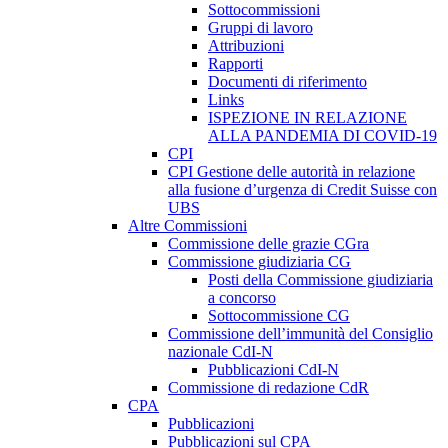
Sottocommissioni
Gruppi di lavoro
Attribuzioni
Rapporti
Documenti di riferimento
Links
ISPEZIONE IN RELAZIONE
ALLA PANDEMIA DI COVID-19
CPI
CPI Gestione delle autorità in relazione
alla fusione d’urgenza di Credit Suisse con
UBS
Altre Commissioni
Commissione delle grazie CGra
Commissione giudiziaria CG
Posti della Commissione giudiziaria
a concorso
Sottocommissione CG
Commissione dell’immunità del Consiglio
nazionale CdI-N
Pubblicazioni CdI-N
Commissione di redazione CdR
CPA
Pubblicazioni
Pubblicazioni sul CPA