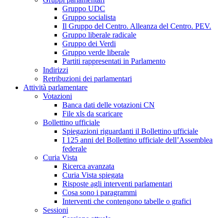
Gruppo UDC
Gruppo socialista
Il Gruppo del Centro. Alleanza del Centro. PEV.
Gruppo liberale radicale
Gruppo dei Verdi
Gruppo verde liberale
Partiti rappresentati in Parlamento
Indirizzi
Retribuzioni dei parlamentari
Attività parlamentare
Votazioni
Banca dati delle votazioni CN
File xls da scaricare
Bollettino ufficiale
Spiegazioni riguardanti il Bollettino ufficiale
I 125 anni del Bollettino ufficiale dell’Assemblea
federale
Curia Vista
Ricerca avanzata
Curia Vista spiegata
Risposte agli interventi parlamentari
Cosa sono i paragrammi
Interventi che contengono tabelle o grafici
Sessioni