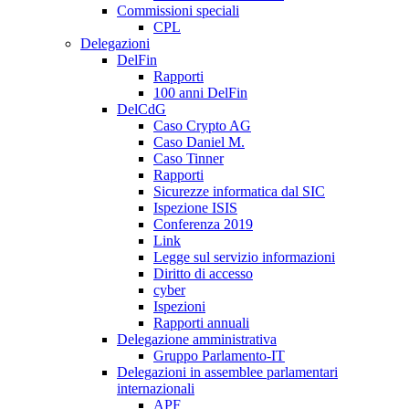
Commissioni speciali
CPL
Delegazioni
DelFin
Rapporti
100 anni DelFin
DelCdG
Caso Crypto AG
Caso Daniel M.
Caso Tinner
Rapporti
Sicurezze informatica dal SIC
Ispezione ISIS
Conferenza 2019
Link
Legge sul servizio informazioni
Diritto di accesso
cyber
Ispezioni
Rapporti annuali
Delegazione amministrativa
Gruppo Parlamento-IT
Delegazioni in assemblee parlamentari
internazionali
APF