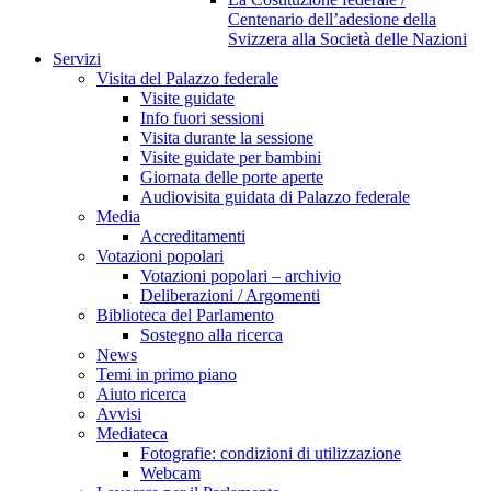
Centenario dell’adesione della
Svizzera alla Società delle Nazioni
Servizi
Visita del Palazzo federale
Visite guidate
Info fuori sessioni
Visita durante la sessione
Visite guidate per bambini
Giornata delle porte aperte
Audiovisita guidata di Palazzo federale
Media
Accreditamenti
Votazioni popolari
Votazioni popolari – archivio
Deliberazioni / Argomenti
Biblioteca del Parlamento
Sostegno alla ricerca
News
Temi in primo piano
Aiuto ricerca
Avvisi
Mediateca
Fotografie: condizioni di utilizzazione
Webcam