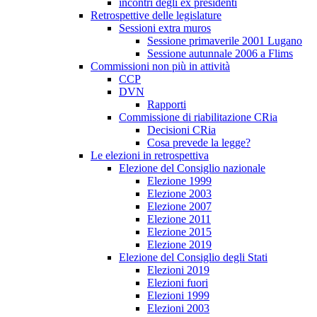
incontri degli ex presidenti
Retrospettive delle legislature
Sessioni extra muros
Sessione primaverile 2001 Lugano
Sessione autunnale 2006 a Flims
Commissioni non più in attività
CCP
DVN
Rapporti
Commissione di riabilitazione CRia
Decisioni CRia
Cosa prevede la legge?
Le elezioni in retrospettiva
Elezione del Consiglio nazionale
Elezione 1999
Elezione 2003
Elezione 2007
Elezione 2011
Elezione 2015
Elezione 2019
Elezione del Consiglio degli Stati
Elezioni 2019
Elezioni fuori
Elezioni 1999
Elezioni 2003