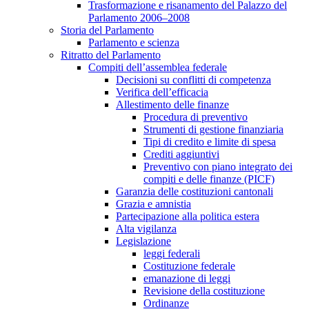
Trasformazione e risanamento del Palazzo del
Parlamento 2006–2008
Storia del Parlamento
Parlamento e scienza
Ritratto del Parlamento
Compiti dell’assemblea federale
Decisioni su conflitti di competenza
Verifica dell’efficacia
Allestimento delle finanze
Procedura di preventivo
Strumenti di gestione finanziaria
Tipi di credito e limite di spesa
Crediti aggiuntivi
Preventivo con piano integrato dei
compiti e delle finanze (PICF)
Garanzia delle costituzioni cantonali
Grazia e amnistia
Partecipazione alla politica estera
Alta vigilanza
Legislazione
leggi federali
Costituzione federale
emanazione di leggi
Revisione della costituzione
Ordinanze