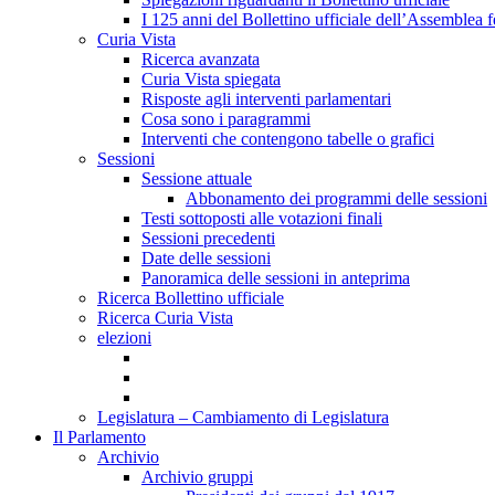
I 125 anni del Bollettino ufficiale dell’Assemblea f
Curia Vista
Ricerca avanzata
Curia Vista spiegata
Risposte agli interventi parlamentari
Cosa sono i paragrammi
Interventi che contengono tabelle o grafici
Sessioni
Sessione attuale
Abbonamento dei programmi delle sessioni
Testi sottoposti alle votazioni finali
Sessioni precedenti
Date delle sessioni
Panoramica delle sessioni in anteprima
Ricerca Bollettino ufficiale
Ricerca Curia Vista
elezioni
Legislatura – Cambiamento di Legislatura
Il Parlamento
Archivio
Archivio gruppi