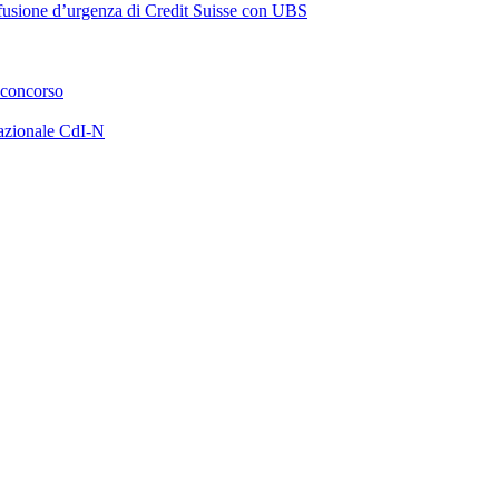
a fusione d’urgenza di Credit Suisse con UBS
 concorso
azionale CdI-N