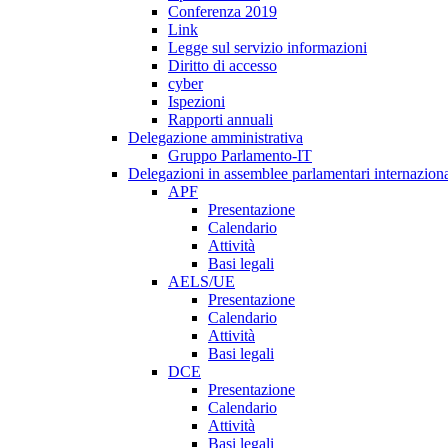
Conferenza 2019
Link
Legge sul servizio informazioni
Diritto di accesso
cyber
Ispezioni
Rapporti annuali
Delegazione amministrativa
Gruppo Parlamento-IT
Delegazioni in assemblee parlamentari internaziona
APF
Presentazione
Calendario
Attività
Basi legali
AELS/UE
Presentazione
Calendario
Attività
Basi legali
DCE
Presentazione
Calendario
Attività
Basi legali