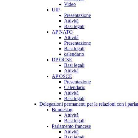
Video
UIP
Presentazione
Attività
Basi legali
AP NATO
Attività
Presentazione
Basi legali
calendario
DP OCSE
Basi legali
Attività
AP OSCE
Presentazione
Calendario
Attività
Basi legali
Delegazioni permanenti per le relazioni con i parlam
Bundestag
Attività
Basi legali
Parlamento francese
Attività
Basi legali