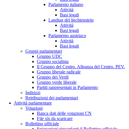
Parlamento italiano
Attività
Basi legali
Landtag del liechtenstein
Attività
Basi legali
Parlamento austriaco
Attività
Basi legali
Gruppi parlamentari
Gruppo UDC
Gruppo socialista
Il Gruppo del Centro. Alleanza del Centro. PEV.
Gruppo liberale radicale
Gruppo dei Verdi
Gruppo verde liberale
Partiti rappresentati in Parlamento
Indirizzi
Retribuzioni dei parlamentari
Attività parlamentare
Votazioni
Banca dati delle votazioni CN
File xls da scaricare
Bollettino ufficiale
Spiegazioni riguardanti il Bollettino ufficiale