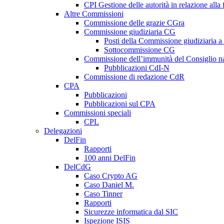
CPI Gestione delle autorità in relazione all
Altre Commissioni
Commissione delle grazie CGra
Commissione giudiziaria CG
Posti della Commissione giudiziaria a
Sottocommissione CG
Commissione dell’immunità del Consiglio n
Pubblicazioni CdI-N
Commissione di redazione CdR
CPA
Pubblicazioni
Pubblicazioni sul CPA
Commissioni speciali
CPL
Delegazioni
DelFin
Rapporti
100 anni DelFin
DelCdG
Caso Crypto AG
Caso Daniel M.
Caso Tinner
Rapporti
Sicurezze informatica dal SIC
Ispezione ISIS