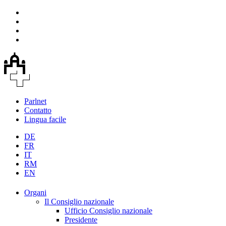
Parlnet
Contatto
Lingua facile
DE
FR
IT
RM
EN
Organi
Il Consiglio nazionale
Ufficio Consiglio nazionale
Presidente