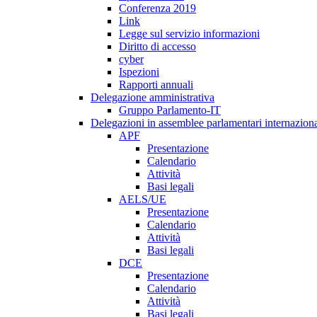
Conferenza 2019
Link
Legge sul servizio informazioni
Diritto di accesso
cyber
Ispezioni
Rapporti annuali
Delegazione amministrativa
Gruppo Parlamento-IT
Delegazioni in assemblee parlamentari internaziona
APF
Presentazione
Calendario
Attività
Basi legali
AELS/UE
Presentazione
Calendario
Attività
Basi legali
DCE
Presentazione
Calendario
Attività
Basi legali