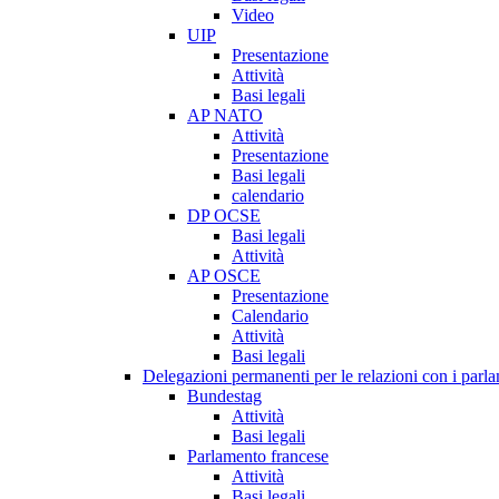
Video
UIP
Presentazione
Attività
Basi legali
AP NATO
Attività
Presentazione
Basi legali
calendario
DP OCSE
Basi legali
Attività
AP OSCE
Presentazione
Calendario
Attività
Basi legali
Delegazioni permanenti per le relazioni con i parlam
Bundestag
Attività
Basi legali
Parlamento francese
Attività
Basi legali