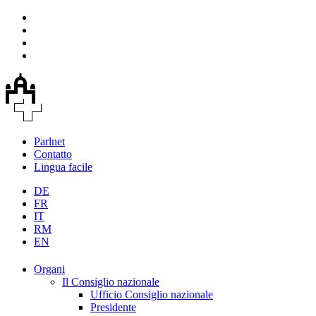
Parlnet
Contatto
Lingua facile
DE
FR
IT
RM
EN
Organi
Il Consiglio nazionale
Ufficio Consiglio nazionale
Presidente