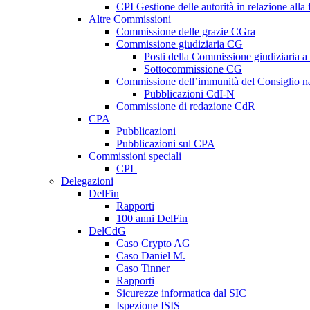
CPI Gestione delle autorità in relazione all
Altre Commissioni
Commissione delle grazie CGra
Commissione giudiziaria CG
Posti della Commissione giudiziaria a
Sottocommissione CG
Commissione dell’immunità del Consiglio n
Pubblicazioni CdI-N
Commissione di redazione CdR
CPA
Pubblicazioni
Pubblicazioni sul CPA
Commissioni speciali
CPL
Delegazioni
DelFin
Rapporti
100 anni DelFin
DelCdG
Caso Crypto AG
Caso Daniel M.
Caso Tinner
Rapporti
Sicurezze informatica dal SIC
Ispezione ISIS