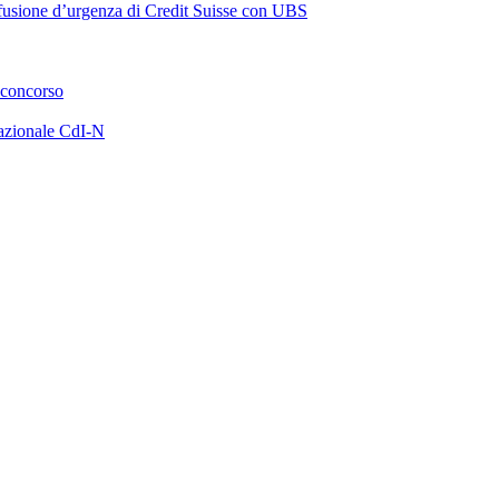
a fusione d’urgenza di Credit Suisse con UBS
 concorso
azionale CdI-N