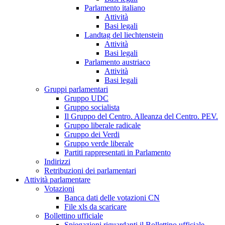
Parlamento italiano
Attività
Basi legali
Landtag del liechtenstein
Attività
Basi legali
Parlamento austriaco
Attività
Basi legali
Gruppi parlamentari
Gruppo UDC
Gruppo socialista
Il Gruppo del Centro. Alleanza del Centro. PEV.
Gruppo liberale radicale
Gruppo dei Verdi
Gruppo verde liberale
Partiti rappresentati in Parlamento
Indirizzi
Retribuzioni dei parlamentari
Attività parlamentare
Votazioni
Banca dati delle votazioni CN
File xls da scaricare
Bollettino ufficiale
Spiegazioni riguardanti il Bollettino ufficiale