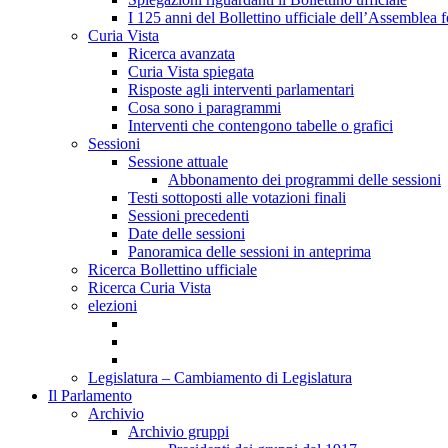
I 125 anni del Bollettino ufficiale dell’Assemblea f
Curia Vista
Ricerca avanzata
Curia Vista spiegata
Risposte agli interventi parlamentari
Cosa sono i paragrammi
Interventi che contengono tabelle o grafici
Sessioni
Sessione attuale
Abbonamento dei programmi delle sessioni
Testi sottoposti alle votazioni finali
Sessioni precedenti
Date delle sessioni
Panoramica delle sessioni in anteprima
Ricerca Bollettino ufficiale
Ricerca Curia Vista
elezioni
Legislatura – Cambiamento di Legislatura
Il Parlamento
Archivio
Archivio gruppi