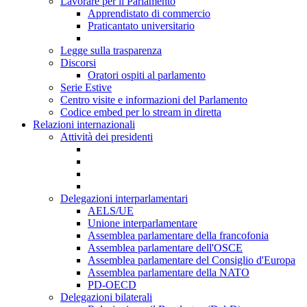
Lavorare per il Parlamento
Apprendistato di commercio
Praticantato universitario
Legge sulla trasparenza
Discorsi
Oratori ospiti al parlamento
Serie Estive
Centro visite e informazioni del Parlamento
Codice embed per lo stream in diretta
Relazioni internazionali
Attività dei presidenti
Delegazioni interparlamentari
AELS/UE
Unione interparlamentare
Assemblea parlamentare della francofonia
Assemblea parlamentare dell'OSCE
Assemblea parlamentare del Consiglio d'Europa
Assemblea parlamentare della NATO
PD-OECD
Delegazioni bilaterali