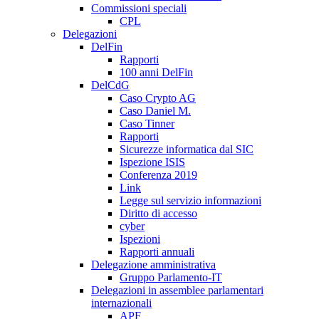
Commissioni speciali
CPL
Delegazioni
DelFin
Rapporti
100 anni DelFin
DelCdG
Caso Crypto AG
Caso Daniel M.
Caso Tinner
Rapporti
Sicurezze informatica dal SIC
Ispezione ISIS
Conferenza 2019
Link
Legge sul servizio informazioni
Diritto di accesso
cyber
Ispezioni
Rapporti annuali
Delegazione amministrativa
Gruppo Parlamento-IT
Delegazioni in assemblee parlamentari
internazionali
APF