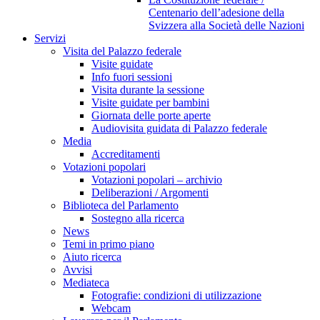
Centenario dell’adesione della
Svizzera alla Società delle Nazioni
Servizi
Visita del Palazzo federale
Visite guidate
Info fuori sessioni
Visita durante la sessione
Visite guidate per bambini
Giornata delle porte aperte
Audiovisita guidata di Palazzo federale
Media
Accreditamenti
Votazioni popolari
Votazioni popolari – archivio
Deliberazioni / Argomenti
Biblioteca del Parlamento
Sostegno alla ricerca
News
Temi in primo piano
Aiuto ricerca
Avvisi
Mediateca
Fotografie: condizioni di utilizzazione
Webcam