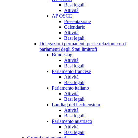
Basi legali
Attività
AP OSCE
Presentazione
Calendario
Attività
Basi legali
Delegazioni permanenti per le relazioni con i
parlamenti degli Stati limitrofi
Bundestag
Attività
Basi legali
Parlamento francese
Attività
Basi legali
Parlamento italiano
Attività
Basi legali
Landtag del liechtenstein
Attività
Basi legali
Parlamento austriaco
Attività
Basi legali
Gruppi parlamentari