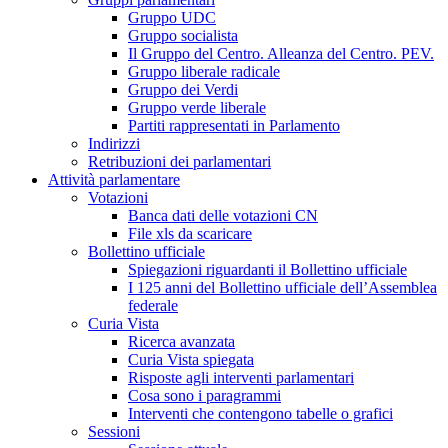
Gruppo UDC
Gruppo socialista
Il Gruppo del Centro. Alleanza del Centro. PEV.
Gruppo liberale radicale
Gruppo dei Verdi
Gruppo verde liberale
Partiti rappresentati in Parlamento
Indirizzi
Retribuzioni dei parlamentari
Attività parlamentare
Votazioni
Banca dati delle votazioni CN
File xls da scaricare
Bollettino ufficiale
Spiegazioni riguardanti il Bollettino ufficiale
I 125 anni del Bollettino ufficiale dell’Assemblea
federale
Curia Vista
Ricerca avanzata
Curia Vista spiegata
Risposte agli interventi parlamentari
Cosa sono i paragrammi
Interventi che contengono tabelle o grafici
Sessioni