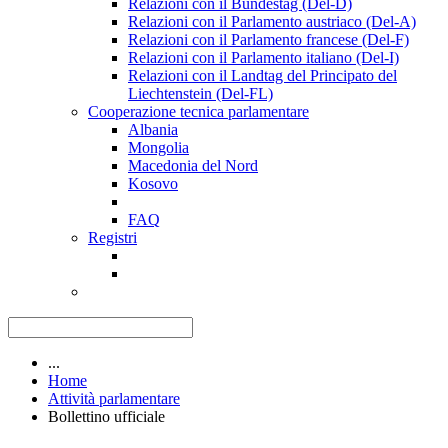
Relazioni con il Bundestag (Del-D)
Relazioni con il Parlamento austriaco (Del-A)
Relazioni con il Parlamento francese (Del-F)
Relazioni con il Parlamento italiano (Del-I)
Relazioni con il Landtag del Principato del
Liechtenstein (Del-FL)
Cooperazione tecnica parlamentare
Albania
Mongolia
Macedonia del Nord
Kosovo
FAQ
Registri
...
Home
Attività parlamentare
Bollettino ufficiale