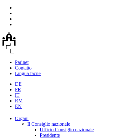
Parlnet
Contatto
Lingua facile
DE
FR
IT
RM
EN
Organi
Il Consiglio nazionale
Ufficio Consiglio nazionale
Presidente