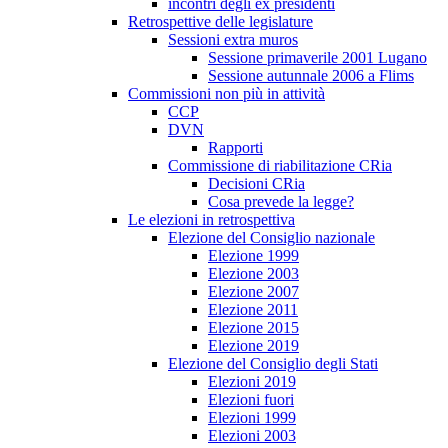
incontri degli ex presidenti
Retrospettive delle legislature
Sessioni extra muros
Sessione primaverile 2001 Lugano
Sessione autunnale 2006 a Flims
Commissioni non più in attività
CCP
DVN
Rapporti
Commissione di riabilitazione CRia
Decisioni CRia
Cosa prevede la legge?
Le elezioni in retrospettiva
Elezione del Consiglio nazionale
Elezione 1999
Elezione 2003
Elezione 2007
Elezione 2011
Elezione 2015
Elezione 2019
Elezione del Consiglio degli Stati
Elezioni 2019
Elezioni fuori
Elezioni 1999
Elezioni 2003