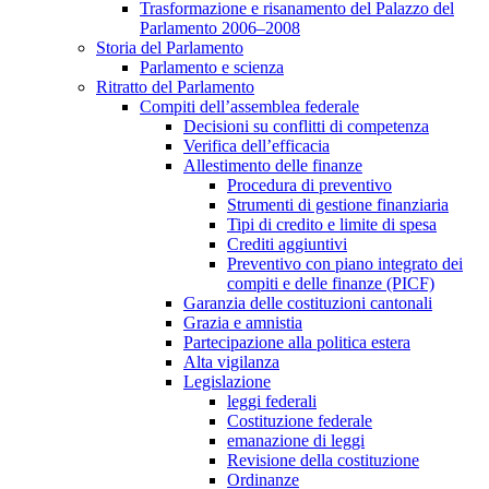
Trasformazione e risanamento del Palazzo del
Parlamento 2006–2008
Storia del Parlamento
Parlamento e scienza
Ritratto del Parlamento
Compiti dell’assemblea federale
Decisioni su conflitti di competenza
Verifica dell’efficacia
Allestimento delle finanze
Procedura di preventivo
Strumenti di gestione finanziaria
Tipi di credito e limite di spesa
Crediti aggiuntivi
Preventivo con piano integrato dei
compiti e delle finanze (PICF)
Garanzia delle costituzioni cantonali
Grazia e amnistia
Partecipazione alla politica estera
Alta vigilanza
Legislazione
leggi federali
Costituzione federale
emanazione di leggi
Revisione della costituzione
Ordinanze