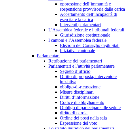
oppressione dell’immunità e
sospensione provvisoria dalla carica
Accertamento dell’incapacità di
esercitare la carica
Interventi parlamentari
L’Assemblea federale e i tribunali federali
Giurisdizione costituzionale
I cantoni e l’Assemblea federale
Elezioni del Consiglio degli Stati
Iniziativa cantonale
Parlamentari
Retribuzione dei parlamentari
Parlamentari e l’attività parlamentare
Segreto d’ufficio
Diritto di proposta, intervento e
iniziativa
obbligo-di-ricusazione
Misure disciplinari
Diritti d’informazione
Codice di abbigliamento
Obbligo di partecipare alle sedute
diritto di parola
Ordine dei posti nella sala
Espressione del voto
Lo statuto giuridico dei parlamentari