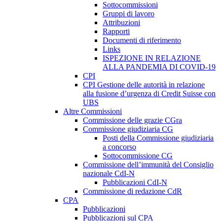
Sottocommissioni
Gruppi di lavoro
Attribuzioni
Rapporti
Documenti di riferimento
Links
ISPEZIONE IN RELAZIONE
ALLA PANDEMIA DI COVID-19
CPI
CPI Gestione delle autorità in relazione
alla fusione d’urgenza di Credit Suisse con
UBS
Altre Commissioni
Commissione delle grazie CGra
Commissione giudiziaria CG
Posti della Commissione giudiziaria
a concorso
Sottocommissione CG
Commissione dell’immunità del Consiglio
nazionale CdI-N
Pubblicazioni CdI-N
Commissione di redazione CdR
CPA
Pubblicazioni
Pubblicazioni sul CPA