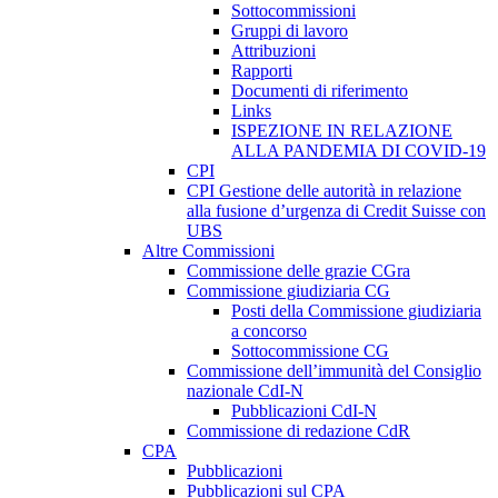
Sottocommissioni
Gruppi di lavoro
Attribuzioni
Rapporti
Documenti di riferimento
Links
ISPEZIONE IN RELAZIONE
ALLA PANDEMIA DI COVID-19
CPI
CPI Gestione delle autorità in relazione
alla fusione d’urgenza di Credit Suisse con
UBS
Altre Commissioni
Commissione delle grazie CGra
Commissione giudiziaria CG
Posti della Commissione giudiziaria
a concorso
Sottocommissione CG
Commissione dell’immunità del Consiglio
nazionale CdI-N
Pubblicazioni CdI-N
Commissione di redazione CdR
CPA
Pubblicazioni
Pubblicazioni sul CPA