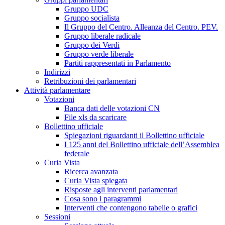
Gruppo UDC
Gruppo socialista
Il Gruppo del Centro. Alleanza del Centro. PEV.
Gruppo liberale radicale
Gruppo dei Verdi
Gruppo verde liberale
Partiti rappresentati in Parlamento
Indirizzi
Retribuzioni dei parlamentari
Attività parlamentare
Votazioni
Banca dati delle votazioni CN
File xls da scaricare
Bollettino ufficiale
Spiegazioni riguardanti il Bollettino ufficiale
I 125 anni del Bollettino ufficiale dell’Assemblea
federale
Curia Vista
Ricerca avanzata
Curia Vista spiegata
Risposte agli interventi parlamentari
Cosa sono i paragrammi
Interventi che contengono tabelle o grafici
Sessioni