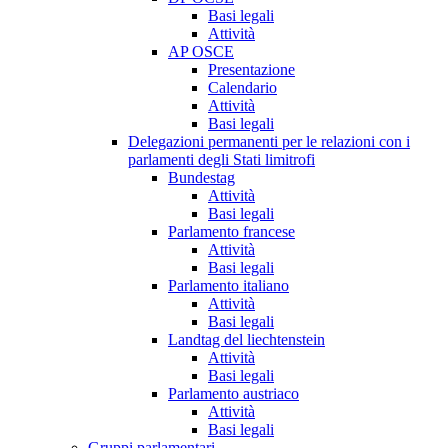
Basi legali
Attività
AP OSCE
Presentazione
Calendario
Attività
Basi legali
Delegazioni permanenti per le relazioni con i
parlamenti degli Stati limitrofi
Bundestag
Attività
Basi legali
Parlamento francese
Attività
Basi legali
Parlamento italiano
Attività
Basi legali
Landtag del liechtenstein
Attività
Basi legali
Parlamento austriaco
Attività
Basi legali
Gruppi parlamentari