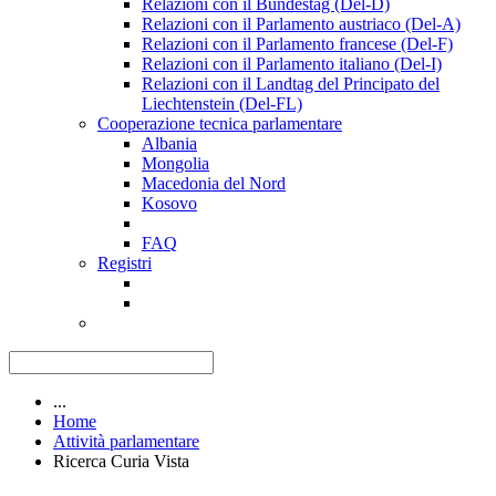
Relazioni con il Bundestag (Del-D)
Relazioni con il Parlamento austriaco (Del-A)
Relazioni con il Parlamento francese (Del-F)
Relazioni con il Parlamento italiano (Del-I)
Relazioni con il Landtag del Principato del
Liechtenstein (Del-FL)
Cooperazione tecnica parlamentare
Albania
Mongolia
Macedonia del Nord
Kosovo
FAQ
Registri
...
Home
Attività parlamentare
Ricerca Curia Vista