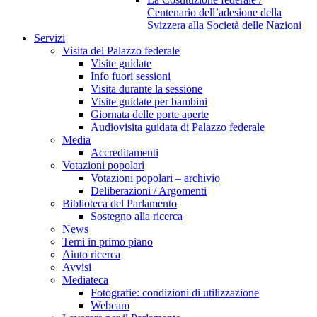
Centenario dell’adesione della
Svizzera alla Società delle Nazioni
Servizi
Visita del Palazzo federale
Visite guidate
Info fuori sessioni
Visita durante la sessione
Visite guidate per bambini
Giornata delle porte aperte
Audiovisita guidata di Palazzo federale
Media
Accreditamenti
Votazioni popolari
Votazioni popolari – archivio
Deliberazioni / Argomenti
Biblioteca del Parlamento
Sostegno alla ricerca
News
Temi in primo piano
Aiuto ricerca
Avvisi
Mediateca
Fotografie: condizioni di utilizzazione
Webcam