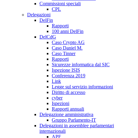
Commissioni speciali
CPL
Delegazioni
DelFin
Rapporti
100 anni DelFin
DelCdG
Caso Crypto AG
Caso Daniel M.
Caso Tinner
Rapporti
Sicurezze informatica dal SIC
Ispezione ISIS
Conferenza 2019
Link
Legge sul servizio informazioni
Diritto di accesso
cyber
Ispezioni
Rapporti annuali
Delegazione amministrativa
Gruppo Parlamento-IT
Delegazioni in assemblee parlamentari
internazionali
APF