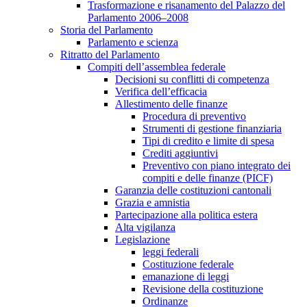
Trasformazione e risanamento del Palazzo del
Parlamento 2006–2008
Storia del Parlamento
Parlamento e scienza
Ritratto del Parlamento
Compiti dell’assemblea federale
Decisioni su conflitti di competenza
Verifica dell’efficacia
Allestimento delle finanze
Procedura di preventivo
Strumenti di gestione finanziaria
Tipi di credito e limite di spesa
Crediti aggiuntivi
Preventivo con piano integrato dei
compiti e delle finanze (PICF)
Garanzia delle costituzioni cantonali
Grazia e amnistia
Partecipazione alla politica estera
Alta vigilanza
Legislazione
leggi federali
Costituzione federale
emanazione di leggi
Revisione della costituzione
Ordinanze