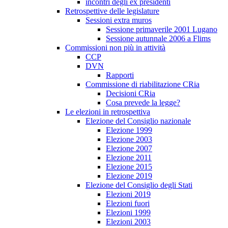
incontri degli ex presidenti
Retrospettive delle legislature
Sessioni extra muros
Sessione primaverile 2001 Lugano
Sessione autunnale 2006 a Flims
Commissioni non più in attività
CCP
DVN
Rapporti
Commissione di riabilitazione CRia
Decisioni CRia
Cosa prevede la legge?
Le elezioni in retrospettiva
Elezione del Consiglio nazionale
Elezione 1999
Elezione 2003
Elezione 2007
Elezione 2011
Elezione 2015
Elezione 2019
Elezione del Consiglio degli Stati
Elezioni 2019
Elezioni fuori
Elezioni 1999
Elezioni 2003