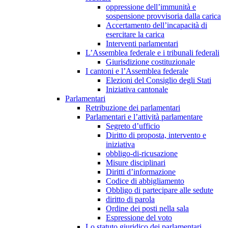
oppressione dell’immunità e
sospensione provvisoria dalla carica
Accertamento dell’incapacità di
esercitare la carica
Interventi parlamentari
L’Assemblea federale e i tribunali federali
Giurisdizione costituzionale
I cantoni e l’Assemblea federale
Elezioni del Consiglio degli Stati
Iniziativa cantonale
Parlamentari
Retribuzione dei parlamentari
Parlamentari e l’attività parlamentare
Segreto d’ufficio
Diritto di proposta, intervento e
iniziativa
obbligo-di-ricusazione
Misure disciplinari
Diritti d’informazione
Codice di abbigliamento
Obbligo di partecipare alle sedute
diritto di parola
Ordine dei posti nella sala
Espressione del voto
Lo statuto giuridico dei parlamentari