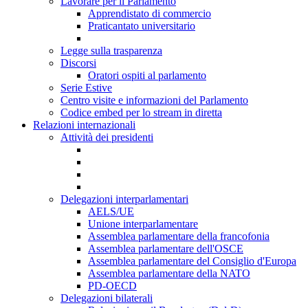
Lavorare per il Parlamento
Apprendistato di commercio
Praticantato universitario
Legge sulla trasparenza
Discorsi
Oratori ospiti al parlamento
Serie Estive
Centro visite e informazioni del Parlamento
Codice embed per lo stream in diretta
Relazioni internazionali
Attività dei presidenti
Delegazioni interparlamentari
AELS/UE
Unione interparlamentare
Assemblea parlamentare della francofonia
Assemblea parlamentare dell'OSCE
Assemblea parlamentare del Consiglio d'Europa
Assemblea parlamentare della NATO
PD-OECD
Delegazioni bilaterali