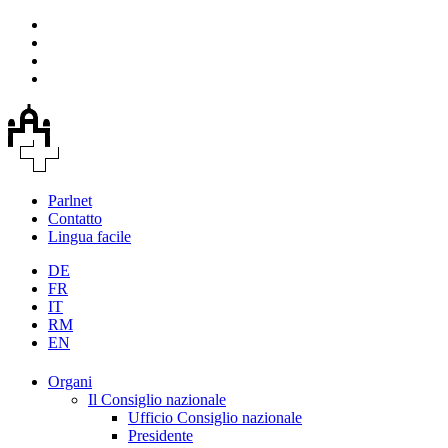
Parlnet
Contatto
Lingua facile
DE
FR
IT
RM
EN
Organi
Il Consiglio nazionale
Ufficio Consiglio nazionale
Presidente