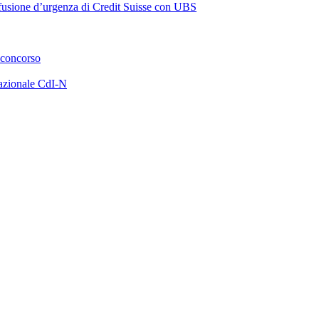
a fusione d’urgenza di Credit Suisse con UBS
 concorso
azionale CdI-N