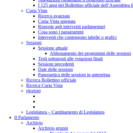
I 125 anni del Bollettino ufficiale dell’Assemblea f
Curia Vista
Ricerca avanzata
Curia Vista spiegata
Risposte agli interventi parlamentari
Cosa sono i paragrammi
Interventi che contengono tabelle o grafici
Sessioni
Sessione attuale
Abbonamento dei programmi delle sessioni
Testi sottoposti alle votazioni finali
Sessioni precedenti
Date delle sessioni
Panoramica delle sessioni in anteprima
Ricerca Bollettino ufficiale
Ricerca Curia Vista
elezioni
Legislatura – Cambiamento di Legislatura
Il Parlamento
Archivio
Archivio gruppi