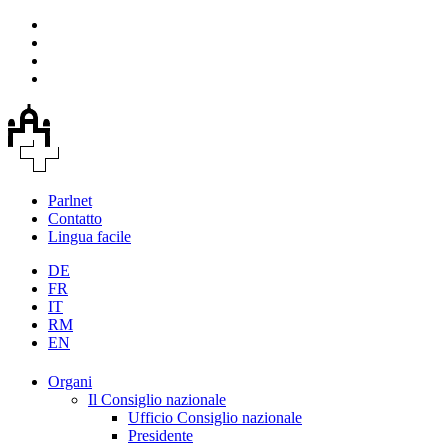
Parlnet
Contatto
Lingua facile
DE
FR
IT
RM
EN
Organi
Il Consiglio nazionale
Ufficio Consiglio nazionale
Presidente