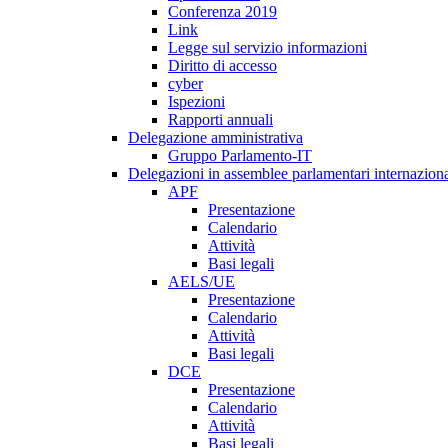
Conferenza 2019
Link
Legge sul servizio informazioni
Diritto di accesso
cyber
Ispezioni
Rapporti annuali
Delegazione amministrativa
Gruppo Parlamento-IT
Delegazioni in assemblee parlamentari internaziona
APF
Presentazione
Calendario
Attività
Basi legali
AELS/UE
Presentazione
Calendario
Attività
Basi legali
DCE
Presentazione
Calendario
Attività
Basi legali