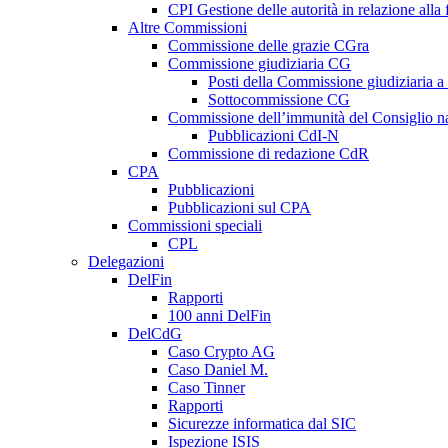
CPI Gestione delle autorità in relazione all
Altre Commissioni
Commissione delle grazie CGra
Commissione giudiziaria CG
Posti della Commissione giudiziaria a
Sottocommissione CG
Commissione dell’immunità del Consiglio n
Pubblicazioni CdI-N
Commissione di redazione CdR
CPA
Pubblicazioni
Pubblicazioni sul CPA
Commissioni speciali
CPL
Delegazioni
DelFin
Rapporti
100 anni DelFin
DelCdG
Caso Crypto AG
Caso Daniel M.
Caso Tinner
Rapporti
Sicurezze informatica dal SIC
Ispezione ISIS