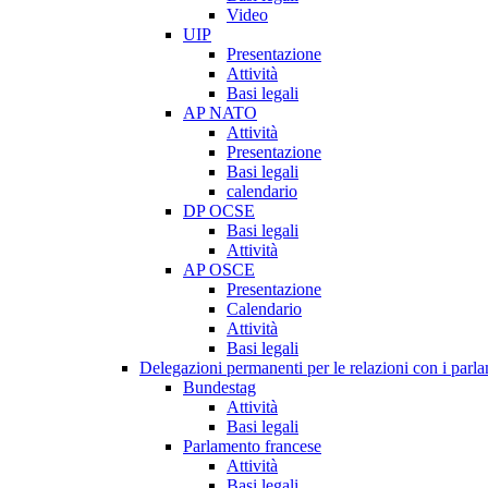
Video
UIP
Presentazione
Attività
Basi legali
AP NATO
Attività
Presentazione
Basi legali
calendario
DP OCSE
Basi legali
Attività
AP OSCE
Presentazione
Calendario
Attività
Basi legali
Delegazioni permanenti per le relazioni con i parlam
Bundestag
Attività
Basi legali
Parlamento francese
Attività
Basi legali