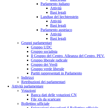
Parlamento italiano
Attività
Basi legali
Landtag del liechtenstein
Attività
Basi legali
Parlamento austriaco
Attività
Basi legali
Gruppi parlamentari
Gruppo UDC
Gruppo socialista
Il Gruppo del Centro. Alleanza del Centro. PEV.
Gruppo liberale radicale
Gruppo dei Verdi
Gruppo verde liberale
Partiti rappresentati in Parlamento
Indirizzi
Retribuzioni dei parlamentari
Attività parlamentare
Votazioni
Banca dati delle votazioni CN
File xls da scaricare
Bollettino ufficiale
Spiegazioni riguardanti il Bollettino ufficiale