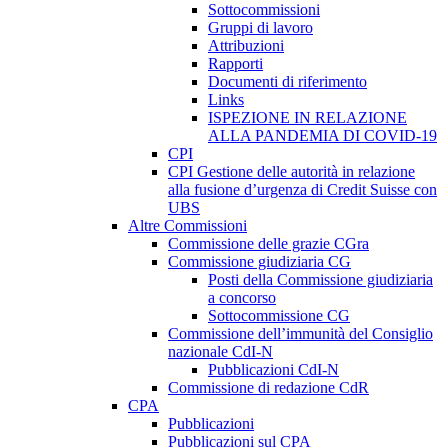
Sottocommissioni
Gruppi di lavoro
Attribuzioni
Rapporti
Documenti di riferimento
Links
ISPEZIONE IN RELAZIONE
ALLA PANDEMIA DI COVID-19
CPI
CPI Gestione delle autorità in relazione
alla fusione d’urgenza di Credit Suisse con
UBS
Altre Commissioni
Commissione delle grazie CGra
Commissione giudiziaria CG
Posti della Commissione giudiziaria
a concorso
Sottocommissione CG
Commissione dell’immunità del Consiglio
nazionale CdI-N
Pubblicazioni CdI-N
Commissione di redazione CdR
CPA
Pubblicazioni
Pubblicazioni sul CPA