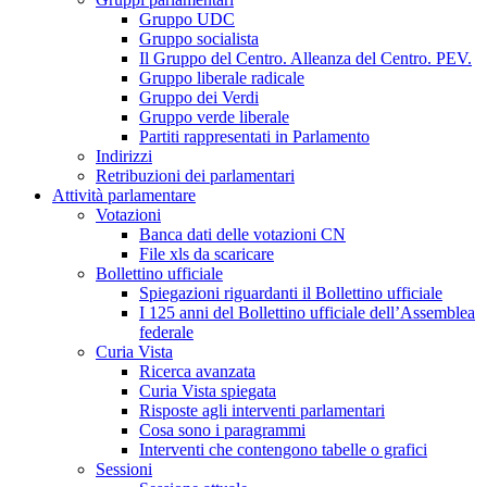
Gruppo UDC
Gruppo socialista
Il Gruppo del Centro. Alleanza del Centro. PEV.
Gruppo liberale radicale
Gruppo dei Verdi
Gruppo verde liberale
Partiti rappresentati in Parlamento
Indirizzi
Retribuzioni dei parlamentari
Attività parlamentare
Votazioni
Banca dati delle votazioni CN
File xls da scaricare
Bollettino ufficiale
Spiegazioni riguardanti il Bollettino ufficiale
I 125 anni del Bollettino ufficiale dell’Assemblea
federale
Curia Vista
Ricerca avanzata
Curia Vista spiegata
Risposte agli interventi parlamentari
Cosa sono i paragrammi
Interventi che contengono tabelle o grafici
Sessioni