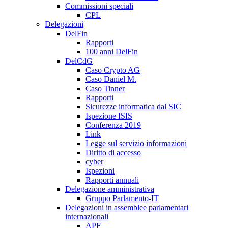
Commissioni speciali
CPL
Delegazioni
DelFin
Rapporti
100 anni DelFin
DelCdG
Caso Crypto AG
Caso Daniel M.
Caso Tinner
Rapporti
Sicurezze informatica dal SIC
Ispezione ISIS
Conferenza 2019
Link
Legge sul servizio informazioni
Diritto di accesso
cyber
Ispezioni
Rapporti annuali
Delegazione amministrativa
Gruppo Parlamento-IT
Delegazioni in assemblee parlamentari
internazionali
APF