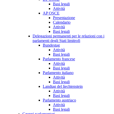
Basi legali
Attività
AP OSCE
Presentazione
Calendario
Attività
Basi legali
Delegazioni permanenti per le relazioni con i
parlamenti degli Stati limitrofi
Bundestag
Attività
Basi legali
Parlamento francese
Attività
Basi legali
Parlamento italiano
Attività
Basi legali
Landtag del liechtenstein
Attività
Basi legali
Parlamento austriaco
Attività
Basi legali
Gruppi parlamentari