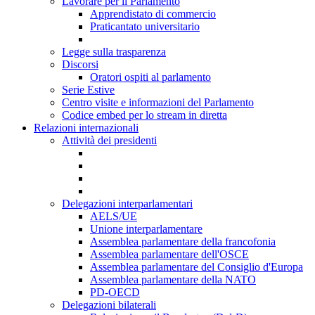
Lavorare per il Parlamento
Apprendistato di commercio
Praticantato universitario
Legge sulla trasparenza
Discorsi
Oratori ospiti al parlamento
Serie Estive
Centro visite e informazioni del Parlamento
Codice embed per lo stream in diretta
Relazioni internazionali
Attività dei presidenti
Delegazioni interparlamentari
AELS/UE
Unione interparlamentare
Assemblea parlamentare della francofonia
Assemblea parlamentare dell'OSCE
Assemblea parlamentare del Consiglio d'Europa
Assemblea parlamentare della NATO
PD-OECD
Delegazioni bilaterali