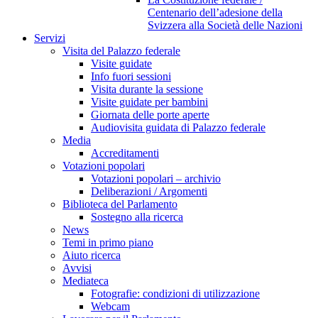
Centenario dell’adesione della
Svizzera alla Società delle Nazioni
Servizi
Visita del Palazzo federale
Visite guidate
Info fuori sessioni
Visita durante la sessione
Visite guidate per bambini
Giornata delle porte aperte
Audiovisita guidata di Palazzo federale
Media
Accreditamenti
Votazioni popolari
Votazioni popolari – archivio
Deliberazioni / Argomenti
Biblioteca del Parlamento
Sostegno alla ricerca
News
Temi in primo piano
Aiuto ricerca
Avvisi
Mediateca
Fotografie: condizioni di utilizzazione
Webcam