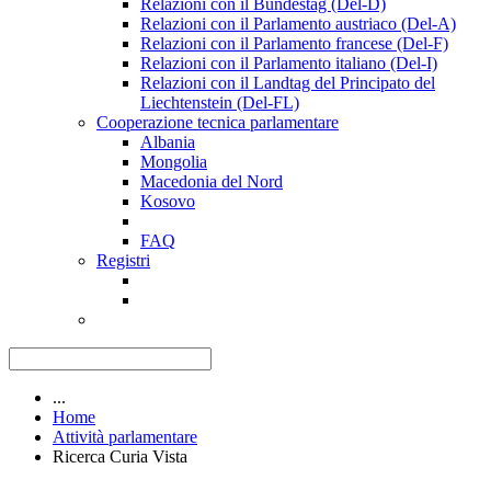
Relazioni con il Bundestag (Del-D)
Relazioni con il Parlamento austriaco (Del-A)
Relazioni con il Parlamento francese (Del-F)
Relazioni con il Parlamento italiano (Del-I)
Relazioni con il Landtag del Principato del
Liechtenstein (Del-FL)
Cooperazione tecnica parlamentare
Albania
Mongolia
Macedonia del Nord
Kosovo
FAQ
Registri
...
Home
Attività parlamentare
Ricerca Curia Vista