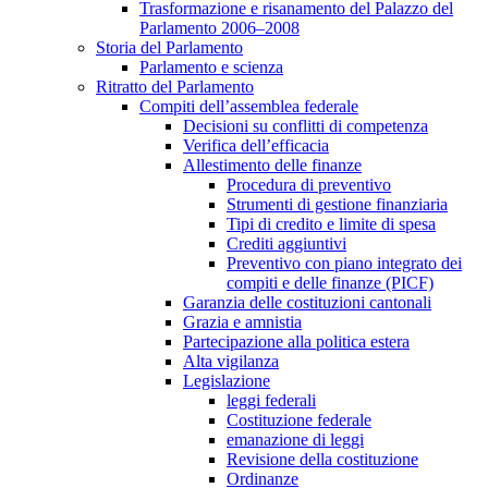
Trasformazione e risanamento del Palazzo del
Parlamento 2006–2008
Storia del Parlamento
Parlamento e scienza
Ritratto del Parlamento
Compiti dell’assemblea federale
Decisioni su conflitti di competenza
Verifica dell’efficacia
Allestimento delle finanze
Procedura di preventivo
Strumenti di gestione finanziaria
Tipi di credito e limite di spesa
Crediti aggiuntivi
Preventivo con piano integrato dei
compiti e delle finanze (PICF)
Garanzia delle costituzioni cantonali
Grazia e amnistia
Partecipazione alla politica estera
Alta vigilanza
Legislazione
leggi federali
Costituzione federale
emanazione di leggi
Revisione della costituzione
Ordinanze