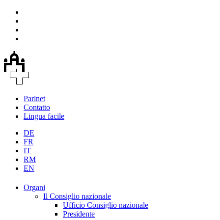
Parlnet
Contatto
Lingua facile
DE
FR
IT
RM
EN
Organi
Il Consiglio nazionale
Ufficio Consiglio nazionale
Presidente