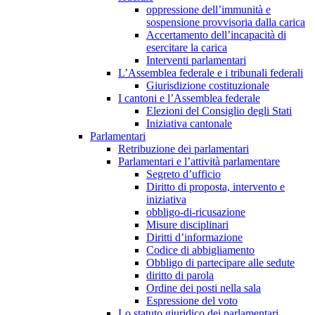
oppressione dell’immunità e
sospensione provvisoria dalla carica
Accertamento dell’incapacità di
esercitare la carica
Interventi parlamentari
L’Assemblea federale e i tribunali federali
Giurisdizione costituzionale
I cantoni e l’Assemblea federale
Elezioni del Consiglio degli Stati
Iniziativa cantonale
Parlamentari
Retribuzione dei parlamentari
Parlamentari e l’attività parlamentare
Segreto d’ufficio
Diritto di proposta, intervento e
iniziativa
obbligo-di-ricusazione
Misure disciplinari
Diritti d’informazione
Codice di abbigliamento
Obbligo di partecipare alle sedute
diritto di parola
Ordine dei posti nella sala
Espressione del voto
Lo statuto giuridico dei parlamentari