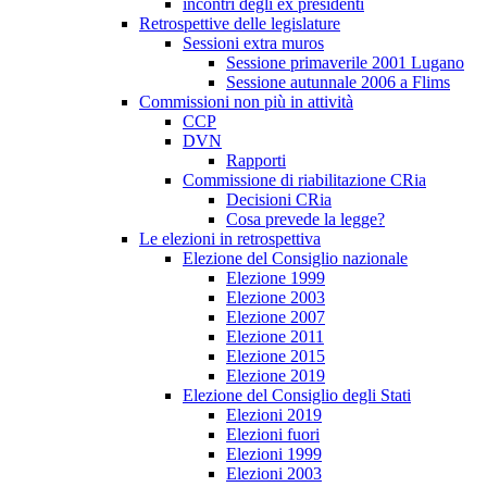
incontri degli ex presidenti
Retrospettive delle legislature
Sessioni extra muros
Sessione primaverile 2001 Lugano
Sessione autunnale 2006 a Flims
Commissioni non più in attività
CCP
DVN
Rapporti
Commissione di riabilitazione CRia
Decisioni CRia
Cosa prevede la legge?
Le elezioni in retrospettiva
Elezione del Consiglio nazionale
Elezione 1999
Elezione 2003
Elezione 2007
Elezione 2011
Elezione 2015
Elezione 2019
Elezione del Consiglio degli Stati
Elezioni 2019
Elezioni fuori
Elezioni 1999
Elezioni 2003