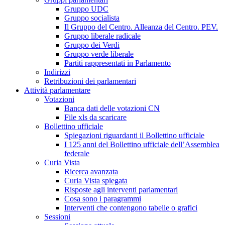
Gruppo UDC
Gruppo socialista
Il Gruppo del Centro. Alleanza del Centro. PEV.
Gruppo liberale radicale
Gruppo dei Verdi
Gruppo verde liberale
Partiti rappresentati in Parlamento
Indirizzi
Retribuzioni dei parlamentari
Attività parlamentare
Votazioni
Banca dati delle votazioni CN
File xls da scaricare
Bollettino ufficiale
Spiegazioni riguardanti il Bollettino ufficiale
I 125 anni del Bollettino ufficiale dell’Assemblea
federale
Curia Vista
Ricerca avanzata
Curia Vista spiegata
Risposte agli interventi parlamentari
Cosa sono i paragrammi
Interventi che contengono tabelle o grafici
Sessioni