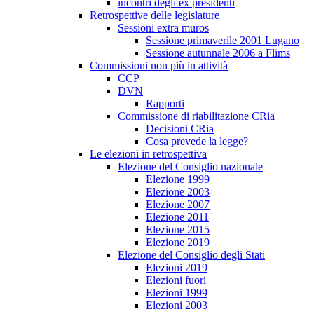
incontri degli ex presidenti
Retrospettive delle legislature
Sessioni extra muros
Sessione primaverile 2001 Lugano
Sessione autunnale 2006 a Flims
Commissioni non più in attività
CCP
DVN
Rapporti
Commissione di riabilitazione CRia
Decisioni CRia
Cosa prevede la legge?
Le elezioni in retrospettiva
Elezione del Consiglio nazionale
Elezione 1999
Elezione 2003
Elezione 2007
Elezione 2011
Elezione 2015
Elezione 2019
Elezione del Consiglio degli Stati
Elezioni 2019
Elezioni fuori
Elezioni 1999
Elezioni 2003