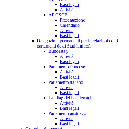
Basi legali
Attività
AP OSCE
Presentazione
Calendario
Attività
Basi legali
Delegazioni permanenti per le relazioni con i
parlamenti degli Stati limitrofi
Bundestag
Attività
Basi legali
Parlamento francese
Attività
Basi legali
Parlamento italiano
Attività
Basi legali
Landtag del liechtenstein
Attività
Basi legali
Parlamento austriaco
Attività
Basi legali
Gruppi parlamentari