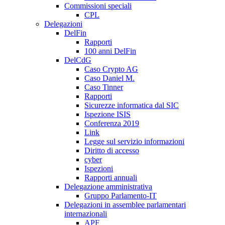
Commissioni speciali
CPL
Delegazioni
DelFin
Rapporti
100 anni DelFin
DelCdG
Caso Crypto AG
Caso Daniel M.
Caso Tinner
Rapporti
Sicurezze informatica dal SIC
Ispezione ISIS
Conferenza 2019
Link
Legge sul servizio informazioni
Diritto di accesso
cyber
Ispezioni
Rapporti annuali
Delegazione amministrativa
Gruppo Parlamento-IT
Delegazioni in assemblee parlamentari
internazionali
APF