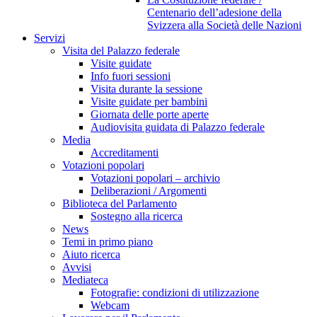
Centenario dell’adesione della
Svizzera alla Società delle Nazioni
Servizi
Visita del Palazzo federale
Visite guidate
Info fuori sessioni
Visita durante la sessione
Visite guidate per bambini
Giornata delle porte aperte
Audiovisita guidata di Palazzo federale
Media
Accreditamenti
Votazioni popolari
Votazioni popolari – archivio
Deliberazioni / Argomenti
Biblioteca del Parlamento
Sostegno alla ricerca
News
Temi in primo piano
Aiuto ricerca
Avvisi
Mediateca
Fotografie: condizioni di utilizzazione
Webcam