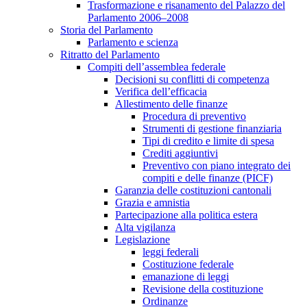
Trasformazione e risanamento del Palazzo del
Parlamento 2006–2008
Storia del Parlamento
Parlamento e scienza
Ritratto del Parlamento
Compiti dell’assemblea federale
Decisioni su conflitti di competenza
Verifica dell’efficacia
Allestimento delle finanze
Procedura di preventivo
Strumenti di gestione finanziaria
Tipi di credito e limite di spesa
Crediti aggiuntivi
Preventivo con piano integrato dei
compiti e delle finanze (PICF)
Garanzia delle costituzioni cantonali
Grazia e amnistia
Partecipazione alla politica estera
Alta vigilanza
Legislazione
leggi federali
Costituzione federale
emanazione di leggi
Revisione della costituzione
Ordinanze