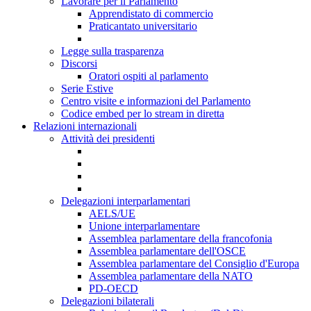
Lavorare per il Parlamento
Apprendistato di commercio
Praticantato universitario
Legge sulla trasparenza
Discorsi
Oratori ospiti al parlamento
Serie Estive
Centro visite e informazioni del Parlamento
Codice embed per lo stream in diretta
Relazioni internazionali
Attività dei presidenti
Delegazioni interparlamentari
AELS/UE
Unione interparlamentare
Assemblea parlamentare della francofonia
Assemblea parlamentare dell'OSCE
Assemblea parlamentare del Consiglio d'Europa
Assemblea parlamentare della NATO
PD-OECD
Delegazioni bilaterali