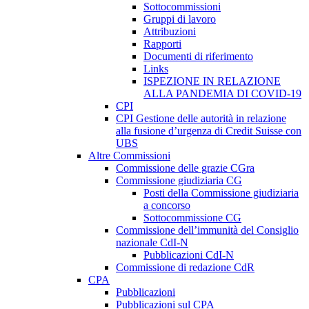
Sottocommissioni
Gruppi di lavoro
Attribuzioni
Rapporti
Documenti di riferimento
Links
ISPEZIONE IN RELAZIONE
ALLA PANDEMIA DI COVID-19
CPI
CPI Gestione delle autorità in relazione
alla fusione d’urgenza di Credit Suisse con
UBS
Altre Commissioni
Commissione delle grazie CGra
Commissione giudiziaria CG
Posti della Commissione giudiziaria
a concorso
Sottocommissione CG
Commissione dell’immunità del Consiglio
nazionale CdI-N
Pubblicazioni CdI-N
Commissione di redazione CdR
CPA
Pubblicazioni
Pubblicazioni sul CPA