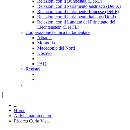
Relazioni con il Bundestag (Del-D)
Relazioni con il Parlamento austriaco (Del-A)
Relazioni con il Parlamento francese (Del-F)
Relazioni con il Parlamento italiano (Del-I)
Relazioni con il Landtag del Principato del
Liechtenstein (Del-FL)
Cooperazione tecnica parlamentare
Albania
Mongolia
Macedonia del Nord
Kosovo
FAQ
Registri
...
Home
Attività parlamentare
Ricerca Curia Vista