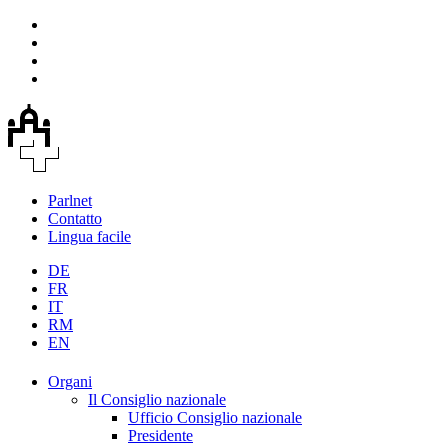
Parlnet
Contatto
Lingua facile
DE
FR
IT
RM
EN
Organi
Il Consiglio nazionale
Ufficio Consiglio nazionale
Presidente