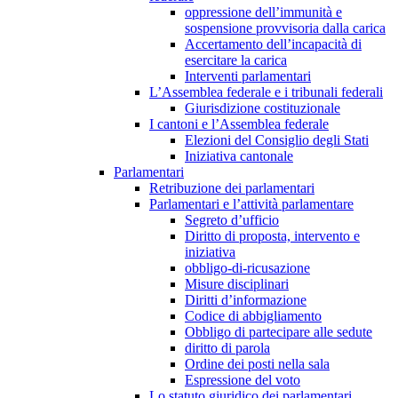
oppressione dell’immunità e
sospensione provvisoria dalla carica
Accertamento dell’incapacità di
esercitare la carica
Interventi parlamentari
L’Assemblea federale e i tribunali federali
Giurisdizione costituzionale
I cantoni e l’Assemblea federale
Elezioni del Consiglio degli Stati
Iniziativa cantonale
Parlamentari
Retribuzione dei parlamentari
Parlamentari e l’attività parlamentare
Segreto d’ufficio
Diritto di proposta, intervento e
iniziativa
obbligo-di-ricusazione
Misure disciplinari
Diritti d’informazione
Codice di abbigliamento
Obbligo di partecipare alle sedute
diritto di parola
Ordine dei posti nella sala
Espressione del voto
Lo statuto giuridico dei parlamentari