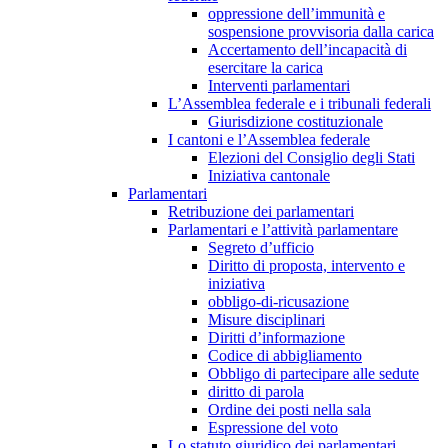
oppressione dell’immunità e
sospensione provvisoria dalla carica
Accertamento dell’incapacità di
esercitare la carica
Interventi parlamentari
L’Assemblea federale e i tribunali federali
Giurisdizione costituzionale
I cantoni e l’Assemblea federale
Elezioni del Consiglio degli Stati
Iniziativa cantonale
Parlamentari
Retribuzione dei parlamentari
Parlamentari e l’attività parlamentare
Segreto d’ufficio
Diritto di proposta, intervento e
iniziativa
obbligo-di-ricusazione
Misure disciplinari
Diritti d’informazione
Codice di abbigliamento
Obbligo di partecipare alle sedute
diritto di parola
Ordine dei posti nella sala
Espressione del voto
Lo statuto giuridico dei parlamentari