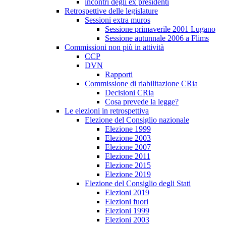
incontri degli ex presidenti
Retrospettive delle legislature
Sessioni extra muros
Sessione primaverile 2001 Lugano
Sessione autunnale 2006 a Flims
Commissioni non più in attività
CCP
DVN
Rapporti
Commissione di riabilitazione CRia
Decisioni CRia
Cosa prevede la legge?
Le elezioni in retrospettiva
Elezione del Consiglio nazionale
Elezione 1999
Elezione 2003
Elezione 2007
Elezione 2011
Elezione 2015
Elezione 2019
Elezione del Consiglio degli Stati
Elezioni 2019
Elezioni fuori
Elezioni 1999
Elezioni 2003