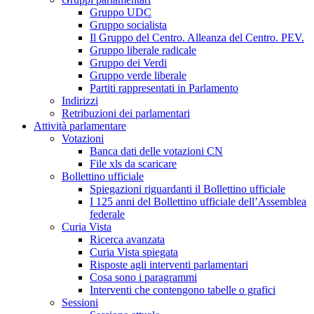
Gruppo UDC
Gruppo socialista
Il Gruppo del Centro. Alleanza del Centro. PEV.
Gruppo liberale radicale
Gruppo dei Verdi
Gruppo verde liberale
Partiti rappresentati in Parlamento
Indirizzi
Retribuzioni dei parlamentari
Attività parlamentare
Votazioni
Banca dati delle votazioni CN
File xls da scaricare
Bollettino ufficiale
Spiegazioni riguardanti il Bollettino ufficiale
I 125 anni del Bollettino ufficiale dell’Assemblea
federale
Curia Vista
Ricerca avanzata
Curia Vista spiegata
Risposte agli interventi parlamentari
Cosa sono i paragrammi
Interventi che contengono tabelle o grafici
Sessioni