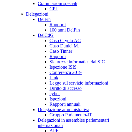
Commissioni speciali
CPL
Delegazioni
DelFin
Rapporti
100 anni DelFin
DelCdG
Caso Crypto AG
Caso Daniel M.
Caso Tinner
Rapporti
Sicurezze informatica dal SIC
Ispezione ISIS
Conferenza 2019
Link
Legge sul servizio informazioni
Diritto di accesso
cyber
Ispezioni
Rapporti annuali
Delegazione amministrativa
Gruppo Parlamento-IT
Delegazioni in assemblee parlamentari
internazionali
APF