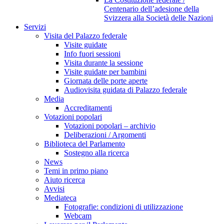
Centenario dell’adesione della
Svizzera alla Società delle Nazioni
Servizi
Visita del Palazzo federale
Visite guidate
Info fuori sessioni
Visita durante la sessione
Visite guidate per bambini
Giornata delle porte aperte
Audiovisita guidata di Palazzo federale
Media
Accreditamenti
Votazioni popolari
Votazioni popolari – archivio
Deliberazioni / Argomenti
Biblioteca del Parlamento
Sostegno alla ricerca
News
Temi in primo piano
Aiuto ricerca
Avvisi
Mediateca
Fotografie: condizioni di utilizzazione
Webcam