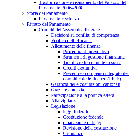
Trasformazione e risanamento del Palazzo del
Parlamento 2006–2008
Storia del Parlamento
Parlamento e scienza
Ritratto del Parlamento
Compiti dell’assemblea federale
Decisioni su conflitti di competenza
Verifica dell’efficacia
Allestimento delle finanze
Procedura di preventivo
Strumenti di gestione finanziaria
Tipi di credito e limite di spesa
Crediti aggiuntivi
Preventivo con piano integrato dei
compiti e delle finanze (PICF)
Garanzia delle costituzioni cantonali
Grazia e amnistia
Partecipazione alla politica estera
Alta vigilanza
Legislazione
leggi federali
Costituzione federale
emanazione di leggi
Revisione della costituzione
Ordinanze