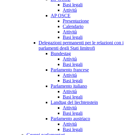
Basi legali
Attività
AP OSCE
Presentazione
Calendario
Attività
Basi legali
Delegazioni permanenti per le relazioni con i
parlamenti degli Stati limitrofi
Bundestag
Attività
Basi legali
Parlamento francese
Attività
Basi legali
Parlamento italiano
Attività
Basi legali
Landtag del liechtenstein
Attività
Basi legali
Parlamento austriaco
Attività
Basi legali
Gruppi parlamentari