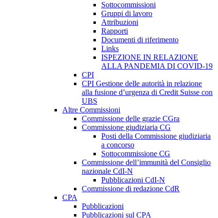
Sottocommissioni
Gruppi di lavoro
Attribuzioni
Rapporti
Documenti di riferimento
Links
ISPEZIONE IN RELAZIONE
ALLA PANDEMIA DI COVID-19
CPI
CPI Gestione delle autorità in relazione
alla fusione d’urgenza di Credit Suisse con
UBS
Altre Commissioni
Commissione delle grazie CGra
Commissione giudiziaria CG
Posti della Commissione giudiziaria
a concorso
Sottocommissione CG
Commissione dell’immunità del Consiglio
nazionale CdI-N
Pubblicazioni CdI-N
Commissione di redazione CdR
CPA
Pubblicazioni
Pubblicazioni sul CPA