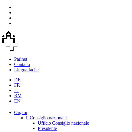
Parlnet
Contatto
Lingua facile
DE
FR
IT
RM
EN
Organi
Il Consiglio nazionale
Ufficio Consiglio nazionale
Presidente