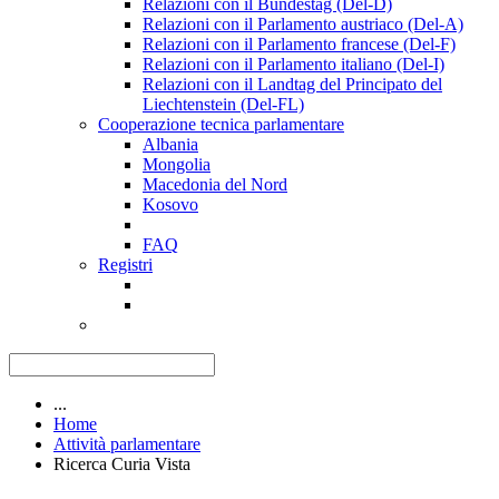
Relazioni con il Bundestag (Del-D)
Relazioni con il Parlamento austriaco (Del-A)
Relazioni con il Parlamento francese (Del-F)
Relazioni con il Parlamento italiano (Del-I)
Relazioni con il Landtag del Principato del
Liechtenstein (Del-FL)
Cooperazione tecnica parlamentare
Albania
Mongolia
Macedonia del Nord
Kosovo
FAQ
Registri
...
Home
Attività parlamentare
Ricerca Curia Vista