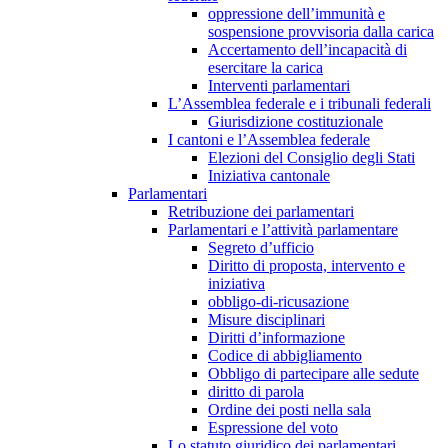
oppressione dell’immunità e
sospensione provvisoria dalla carica
Accertamento dell’incapacità di
esercitare la carica
Interventi parlamentari
L’Assemblea federale e i tribunali federali
Giurisdizione costituzionale
I cantoni e l’Assemblea federale
Elezioni del Consiglio degli Stati
Iniziativa cantonale
Parlamentari
Retribuzione dei parlamentari
Parlamentari e l’attività parlamentare
Segreto d’ufficio
Diritto di proposta, intervento e
iniziativa
obbligo-di-ricusazione
Misure disciplinari
Diritti d’informazione
Codice di abbigliamento
Obbligo di partecipare alle sedute
diritto di parola
Ordine dei posti nella sala
Espressione del voto
Lo statuto giuridico dei parlamentari