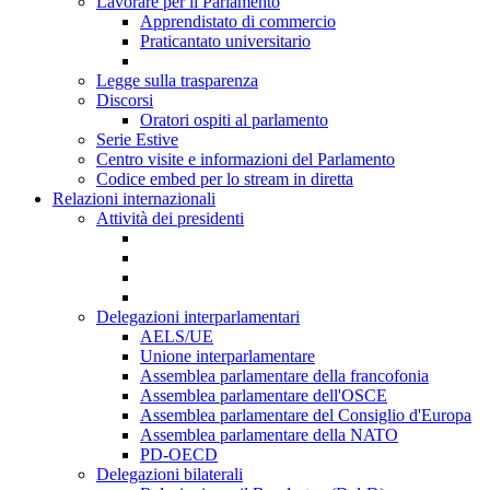
Lavorare per il Parlamento
Apprendistato di commercio
Praticantato universitario
Legge sulla trasparenza
Discorsi
Oratori ospiti al parlamento
Serie Estive
Centro visite e informazioni del Parlamento
Codice embed per lo stream in diretta
Relazioni internazionali
Attività dei presidenti
Delegazioni interparlamentari
AELS/UE
Unione interparlamentare
Assemblea parlamentare della francofonia
Assemblea parlamentare dell'OSCE
Assemblea parlamentare del Consiglio d'Europa
Assemblea parlamentare della NATO
PD-OECD
Delegazioni bilaterali