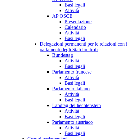
Basi legali
Attività
AP OSCE
Presentazione
Calendario
Attività
Basi legali
Delegazioni permanenti per le relazioni con i
parlamenti degli Stati limitrofi
Bundestag
Attività
Basi legali
Parlamento francese
Attività
Basi legali
Parlamento italiano
Attività
Basi legali
Landtag del liechtenstein
Attività
Basi legali
Parlamento austriaco
Attività
Basi legali
Gruppi parlamentari