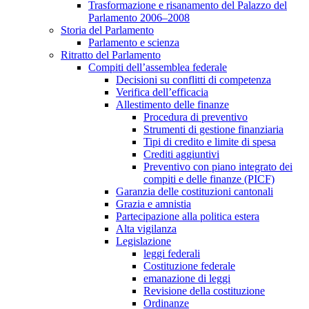
Trasformazione e risanamento del Palazzo del
Parlamento 2006–2008
Storia del Parlamento
Parlamento e scienza
Ritratto del Parlamento
Compiti dell’assemblea federale
Decisioni su conflitti di competenza
Verifica dell’efficacia
Allestimento delle finanze
Procedura di preventivo
Strumenti di gestione finanziaria
Tipi di credito e limite di spesa
Crediti aggiuntivi
Preventivo con piano integrato dei
compiti e delle finanze (PICF)
Garanzia delle costituzioni cantonali
Grazia e amnistia
Partecipazione alla politica estera
Alta vigilanza
Legislazione
leggi federali
Costituzione federale
emanazione di leggi
Revisione della costituzione
Ordinanze