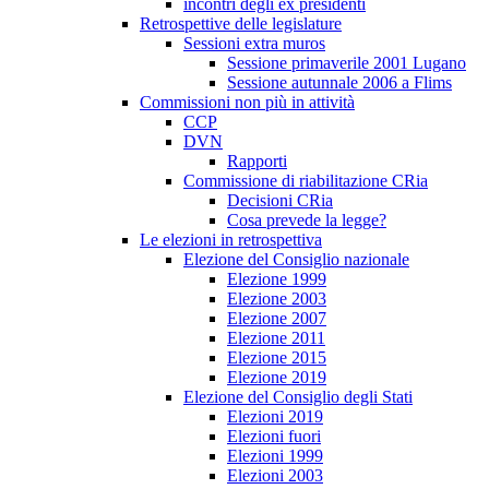
incontri degli ex presidenti
Retrospettive delle legislature
Sessioni extra muros
Sessione primaverile 2001 Lugano
Sessione autunnale 2006 a Flims
Commissioni non più in attività
CCP
DVN
Rapporti
Commissione di riabilitazione CRia
Decisioni CRia
Cosa prevede la legge?
Le elezioni in retrospettiva
Elezione del Consiglio nazionale
Elezione 1999
Elezione 2003
Elezione 2007
Elezione 2011
Elezione 2015
Elezione 2019
Elezione del Consiglio degli Stati
Elezioni 2019
Elezioni fuori
Elezioni 1999
Elezioni 2003