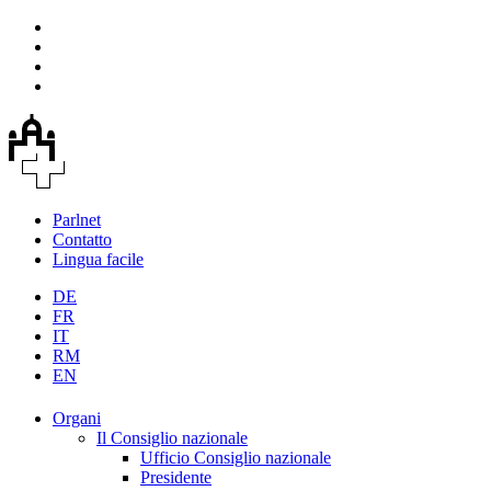
Parlnet
Contatto
Lingua facile
DE
FR
IT
RM
EN
Organi
Il Consiglio nazionale
Ufficio Consiglio nazionale
Presidente