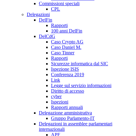
Commissioni speciali
CPL
Delegazioni
DelFin
Rapporti
100 anni DelFin
DelCdG
Caso Crypto AG
Caso Daniel M.
Caso Tinner
Rapporti
Sicurezze informatica dal SIC
Ispezione ISIS
Conferenza 2019
Link
Legge sul servizio informazioni
Diritto di accesso
cyber
Ispezioni
Rapporti annuali
Delegazione amministrativa
Gruppo Parlamento-IT
Delegazioni in assemblee parlamentari
internazionali
APF