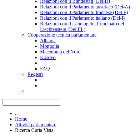
Relazioni con il Bundestag (Del-D)
Relazioni con il Parlamento austriaco (Del-A)
Relazioni con il Parlamento francese (Del-F)
Relazioni con il Parlamento italiano (Del-I)
Relazioni con il Landtag del Principato del
Liechtenstein (Del-FL)
Cooperazione tecnica parlamentare
Albania
Mongolia
Macedonia del Nord
Kosovo
FAQ
Registri
...
Home
Attività parlamentare
Ricerca Curia Vista