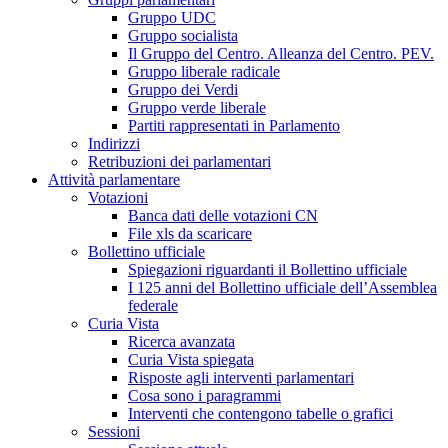
Gruppo UDC
Gruppo socialista
Il Gruppo del Centro. Alleanza del Centro. PEV.
Gruppo liberale radicale
Gruppo dei Verdi
Gruppo verde liberale
Partiti rappresentati in Parlamento
Indirizzi
Retribuzioni dei parlamentari
Attività parlamentare
Votazioni
Banca dati delle votazioni CN
File xls da scaricare
Bollettino ufficiale
Spiegazioni riguardanti il Bollettino ufficiale
I 125 anni del Bollettino ufficiale dell’Assemblea
federale
Curia Vista
Ricerca avanzata
Curia Vista spiegata
Risposte agli interventi parlamentari
Cosa sono i paragrammi
Interventi che contengono tabelle o grafici
Sessioni