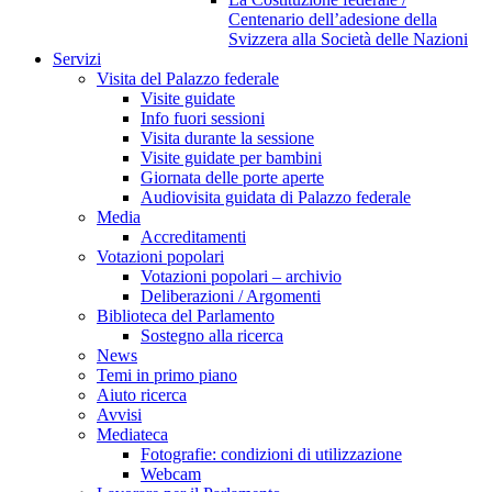
Centenario dell’adesione della
Svizzera alla Società delle Nazioni
Servizi
Visita del Palazzo federale
Visite guidate
Info fuori sessioni
Visita durante la sessione
Visite guidate per bambini
Giornata delle porte aperte
Audiovisita guidata di Palazzo federale
Media
Accreditamenti
Votazioni popolari
Votazioni popolari – archivio
Deliberazioni / Argomenti
Biblioteca del Parlamento
Sostegno alla ricerca
News
Temi in primo piano
Aiuto ricerca
Avvisi
Mediateca
Fotografie: condizioni di utilizzazione
Webcam