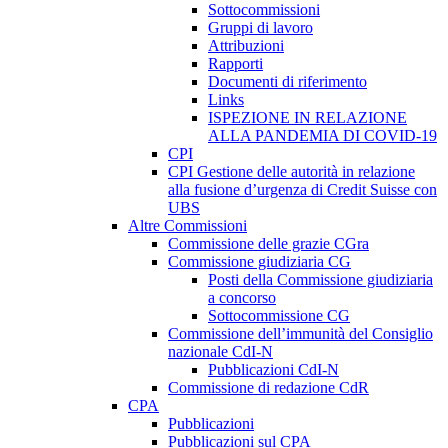
Sottocommissioni
Gruppi di lavoro
Attribuzioni
Rapporti
Documenti di riferimento
Links
ISPEZIONE IN RELAZIONE
ALLA PANDEMIA DI COVID-19
CPI
CPI Gestione delle autorità in relazione
alla fusione d’urgenza di Credit Suisse con
UBS
Altre Commissioni
Commissione delle grazie CGra
Commissione giudiziaria CG
Posti della Commissione giudiziaria
a concorso
Sottocommissione CG
Commissione dell’immunità del Consiglio
nazionale CdI-N
Pubblicazioni CdI-N
Commissione di redazione CdR
CPA
Pubblicazioni
Pubblicazioni sul CPA