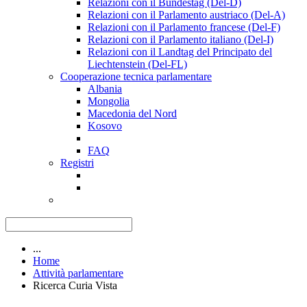
Relazioni con il Bundestag (Del-D)
Relazioni con il Parlamento austriaco (Del-A)
Relazioni con il Parlamento francese (Del-F)
Relazioni con il Parlamento italiano (Del-I)
Relazioni con il Landtag del Principato del
Liechtenstein (Del-FL)
Cooperazione tecnica parlamentare
Albania
Mongolia
Macedonia del Nord
Kosovo
FAQ
Registri
...
Home
Attività parlamentare
Ricerca Curia Vista