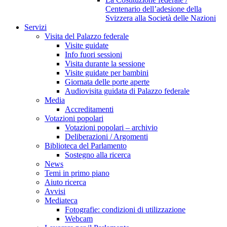
Centenario dell’adesione della
Svizzera alla Società delle Nazioni
Servizi
Visita del Palazzo federale
Visite guidate
Info fuori sessioni
Visita durante la sessione
Visite guidate per bambini
Giornata delle porte aperte
Audiovisita guidata di Palazzo federale
Media
Accreditamenti
Votazioni popolari
Votazioni popolari – archivio
Deliberazioni / Argomenti
Biblioteca del Parlamento
Sostegno alla ricerca
News
Temi in primo piano
Aiuto ricerca
Avvisi
Mediateca
Fotografie: condizioni di utilizzazione
Webcam