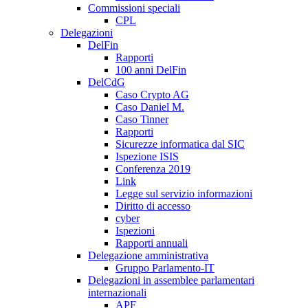
Commissioni speciali
CPL
Delegazioni
DelFin
Rapporti
100 anni DelFin
DelCdG
Caso Crypto AG
Caso Daniel M.
Caso Tinner
Rapporti
Sicurezze informatica dal SIC
Ispezione ISIS
Conferenza 2019
Link
Legge sul servizio informazioni
Diritto di accesso
cyber
Ispezioni
Rapporti annuali
Delegazione amministrativa
Gruppo Parlamento-IT
Delegazioni in assemblee parlamentari
internazionali
APF