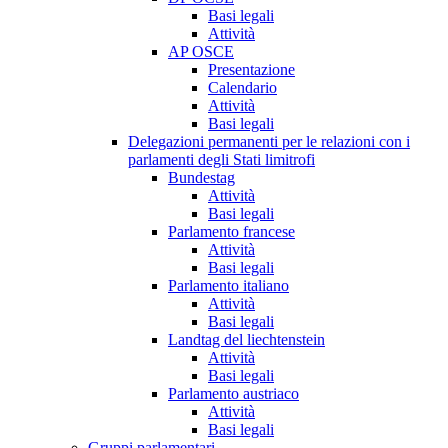
Basi legali
Attività
AP OSCE
Presentazione
Calendario
Attività
Basi legali
Delegazioni permanenti per le relazioni con i
parlamenti degli Stati limitrofi
Bundestag
Attività
Basi legali
Parlamento francese
Attività
Basi legali
Parlamento italiano
Attività
Basi legali
Landtag del liechtenstein
Attività
Basi legali
Parlamento austriaco
Attività
Basi legali
Gruppi parlamentari