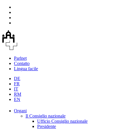
Parlnet
Contatto
Lingua facile
DE
FR
IT
RM
EN
Organi
Il Consiglio nazionale
Ufficio Consiglio nazionale
Presidente