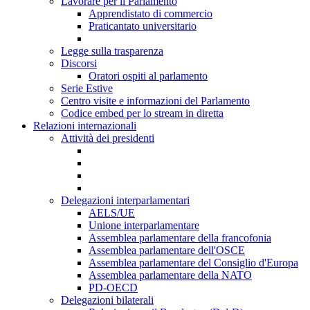
Lavorare per il Parlamento
Apprendistato di commercio
Praticantato universitario
Legge sulla trasparenza
Discorsi
Oratori ospiti al parlamento
Serie Estive
Centro visite e informazioni del Parlamento
Codice embed per lo stream in diretta
Relazioni internazionali
Attività dei presidenti
Delegazioni interparlamentari
AELS/UE
Unione interparlamentare
Assemblea parlamentare della francofonia
Assemblea parlamentare dell'OSCE
Assemblea parlamentare del Consiglio d'Europa
Assemblea parlamentare della NATO
PD-OECD
Delegazioni bilaterali