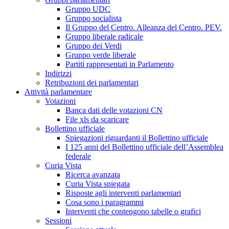
Gruppo UDC
Gruppo socialista
Il Gruppo del Centro. Alleanza del Centro. PEV.
Gruppo liberale radicale
Gruppo dei Verdi
Gruppo verde liberale
Partiti rappresentati in Parlamento
Indirizzi
Retribuzioni dei parlamentari
Attività parlamentare
Votazioni
Banca dati delle votazioni CN
File xls da scaricare
Bollettino ufficiale
Spiegazioni riguardanti il Bollettino ufficiale
I 125 anni del Bollettino ufficiale dell’Assemblea
federale
Curia Vista
Ricerca avanzata
Curia Vista spiegata
Risposte agli interventi parlamentari
Cosa sono i paragrammi
Interventi che contengono tabelle o grafici
Sessioni