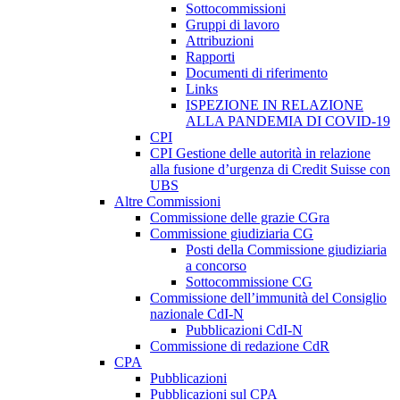
Sottocommissioni
Gruppi di lavoro
Attribuzioni
Rapporti
Documenti di riferimento
Links
ISPEZIONE IN RELAZIONE
ALLA PANDEMIA DI COVID-19
CPI
CPI Gestione delle autorità in relazione
alla fusione d’urgenza di Credit Suisse con
UBS
Altre Commissioni
Commissione delle grazie CGra
Commissione giudiziaria CG
Posti della Commissione giudiziaria
a concorso
Sottocommissione CG
Commissione dell’immunità del Consiglio
nazionale CdI-N
Pubblicazioni CdI-N
Commissione di redazione CdR
CPA
Pubblicazioni
Pubblicazioni sul CPA