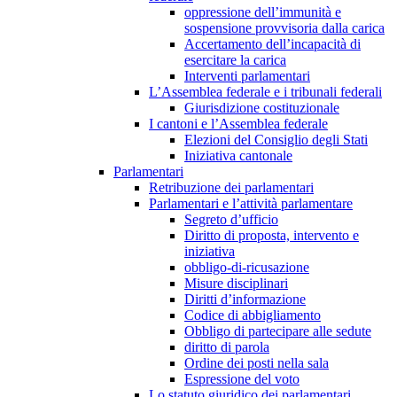
oppressione dell’immunità e
sospensione provvisoria dalla carica
Accertamento dell’incapacità di
esercitare la carica
Interventi parlamentari
L’Assemblea federale e i tribunali federali
Giurisdizione costituzionale
I cantoni e l’Assemblea federale
Elezioni del Consiglio degli Stati
Iniziativa cantonale
Parlamentari
Retribuzione dei parlamentari
Parlamentari e l’attività parlamentare
Segreto d’ufficio
Diritto di proposta, intervento e
iniziativa
obbligo-di-ricusazione
Misure disciplinari
Diritti d’informazione
Codice di abbigliamento
Obbligo di partecipare alle sedute
diritto di parola
Ordine dei posti nella sala
Espressione del voto
Lo statuto giuridico dei parlamentari