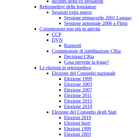
incontri degli ex presidenti
Retrospettive delle legislature
Sessioni extra muros
Sessione primaverile 2001 Lugano
Sessione autunnale 2006 a Flims
Commissioni non più in attività
CCP
DVN
Rapporti
Commissione di riabilitazione CRia
Decisioni CRia
Cosa prevede la legge?
Le elezioni in retrospettiva
Elezione del Consiglio nazionale
Elezione 1999
Elezione 2003
Elezione 2007
Elezione 2011
Elezione 2015
Elezione 2019
Elezione del Consiglio degli Stati
Elezioni 2019
Elezioni fuori
Elezioni 1999
Elezioni 2003