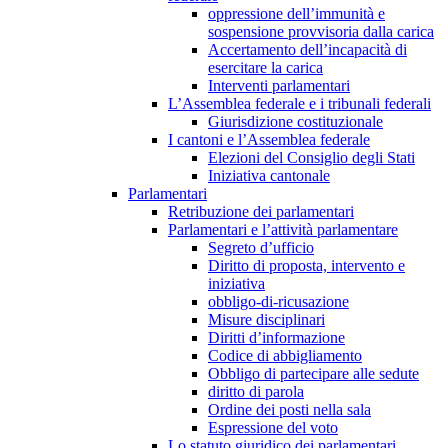
oppressione dell’immunità e
sospensione provvisoria dalla carica
Accertamento dell’incapacità di
esercitare la carica
Interventi parlamentari
L’Assemblea federale e i tribunali federali
Giurisdizione costituzionale
I cantoni e l’Assemblea federale
Elezioni del Consiglio degli Stati
Iniziativa cantonale
Parlamentari
Retribuzione dei parlamentari
Parlamentari e l’attività parlamentare
Segreto d’ufficio
Diritto di proposta, intervento e
iniziativa
obbligo-di-ricusazione
Misure disciplinari
Diritti d’informazione
Codice di abbigliamento
Obbligo di partecipare alle sedute
diritto di parola
Ordine dei posti nella sala
Espressione del voto
Lo statuto giuridico dei parlamentari