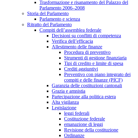
Trasformazione e risanamento del Palazzo del
Parlamento 2006–2008
Storia del Parlamento
Parlamento e scienza
Ritratto del Parlamento
Compiti dell’assemblea federale
Decisioni su conflitti di competenza
Verifica dell’efficacia
Allestimento delle finanze
Procedura di preventivo
Strumenti di gestione finanziaria
Tipi di credito e limite di spesa
Crediti aggiuntivi
Preventivo con piano integrato dei
compiti e delle finanze (PICF)
Garanzia delle costituzioni cantonali
Grazia e amnistia
Partecipazione alla politica estera
Alta vigilanza
Legislazione
leggi federali
Costituzione federale
emanazione di leggi
Revisione della costituzione
Ordinanze