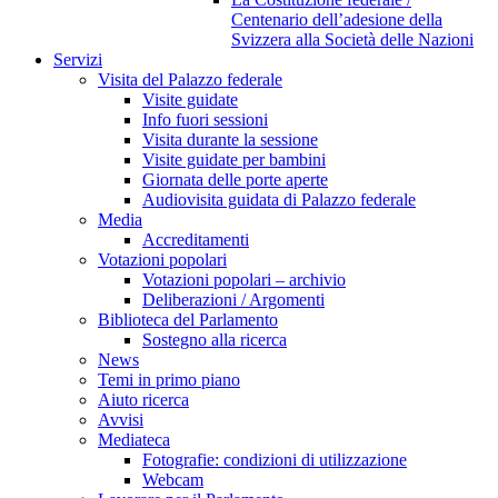
Centenario dell’adesione della
Svizzera alla Società delle Nazioni
Servizi
Visita del Palazzo federale
Visite guidate
Info fuori sessioni
Visita durante la sessione
Visite guidate per bambini
Giornata delle porte aperte
Audiovisita guidata di Palazzo federale
Media
Accreditamenti
Votazioni popolari
Votazioni popolari – archivio
Deliberazioni / Argomenti
Biblioteca del Parlamento
Sostegno alla ricerca
News
Temi in primo piano
Aiuto ricerca
Avvisi
Mediateca
Fotografie: condizioni di utilizzazione
Webcam