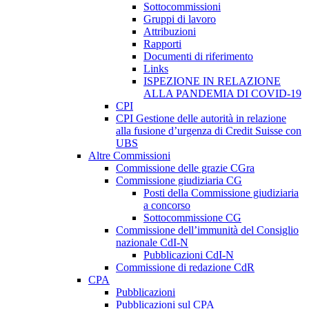
Sottocommissioni
Gruppi di lavoro
Attribuzioni
Rapporti
Documenti di riferimento
Links
ISPEZIONE IN RELAZIONE
ALLA PANDEMIA DI COVID-19
CPI
CPI Gestione delle autorità in relazione
alla fusione d’urgenza di Credit Suisse con
UBS
Altre Commissioni
Commissione delle grazie CGra
Commissione giudiziaria CG
Posti della Commissione giudiziaria
a concorso
Sottocommissione CG
Commissione dell’immunità del Consiglio
nazionale CdI-N
Pubblicazioni CdI-N
Commissione di redazione CdR
CPA
Pubblicazioni
Pubblicazioni sul CPA