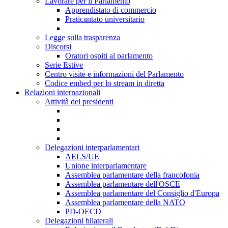
Lavorare per il Parlamento
Apprendistato di commercio
Praticantato universitario
Legge sulla trasparenza
Discorsi
Oratori ospiti al parlamento
Serie Estive
Centro visite e informazioni del Parlamento
Codice embed per lo stream in diretta
Relazioni internazionali
Attività dei presidenti
Delegazioni interparlamentari
AELS/UE
Unione interparlamentare
Assemblea parlamentare della francofonia
Assemblea parlamentare dell'OSCE
Assemblea parlamentare del Consiglio d'Europa
Assemblea parlamentare della NATO
PD-OECD
Delegazioni bilaterali