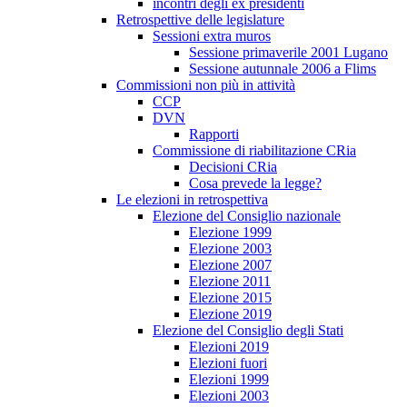
incontri degli ex presidenti
Retrospettive delle legislature
Sessioni extra muros
Sessione primaverile 2001 Lugano
Sessione autunnale 2006 a Flims
Commissioni non più in attività
CCP
DVN
Rapporti
Commissione di riabilitazione CRia
Decisioni CRia
Cosa prevede la legge?
Le elezioni in retrospettiva
Elezione del Consiglio nazionale
Elezione 1999
Elezione 2003
Elezione 2007
Elezione 2011
Elezione 2015
Elezione 2019
Elezione del Consiglio degli Stati
Elezioni 2019
Elezioni fuori
Elezioni 1999
Elezioni 2003