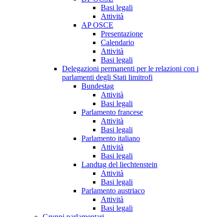
Basi legali
Attività
AP OSCE
Presentazione
Calendario
Attività
Basi legali
Delegazioni permanenti per le relazioni con i
parlamenti degli Stati limitrofi
Bundestag
Attività
Basi legali
Parlamento francese
Attività
Basi legali
Parlamento italiano
Attività
Basi legali
Landtag del liechtenstein
Attività
Basi legali
Parlamento austriaco
Attività
Basi legali
Gruppi parlamentari