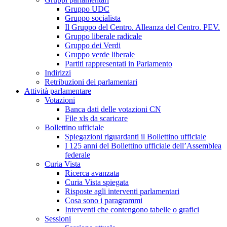
Gruppo UDC
Gruppo socialista
Il Gruppo del Centro. Alleanza del Centro. PEV.
Gruppo liberale radicale
Gruppo dei Verdi
Gruppo verde liberale
Partiti rappresentati in Parlamento
Indirizzi
Retribuzioni dei parlamentari
Attività parlamentare
Votazioni
Banca dati delle votazioni CN
File xls da scaricare
Bollettino ufficiale
Spiegazioni riguardanti il Bollettino ufficiale
I 125 anni del Bollettino ufficiale dell’Assemblea
federale
Curia Vista
Ricerca avanzata
Curia Vista spiegata
Risposte agli interventi parlamentari
Cosa sono i paragrammi
Interventi che contengono tabelle o grafici
Sessioni