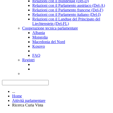
Relazioni con il Bundestag (Del-D)
Relazioni con il Parlamento austriaco (Del-A)
Relazioni con il Parlamento francese (Del-F)
Relazioni con il Parlamento italiano (Del-I)
Relazioni con il Landtag del Principato del
Liechtenstein (Del-FL)
Cooperazione tecnica parlamentare
Albania
Mongolia
Macedonia del Nord
Kosovo
FAQ
Registri
...
Home
Attività parlamentare
Ricerca Curia Vista