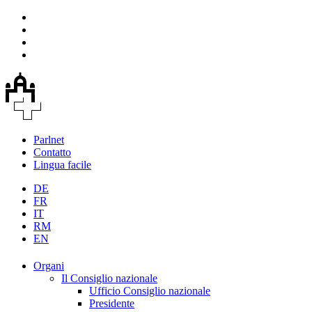
Parlnet
Contatto
Lingua facile
DE
FR
IT
RM
EN
Organi
Il Consiglio nazionale
Ufficio Consiglio nazionale
Presidente