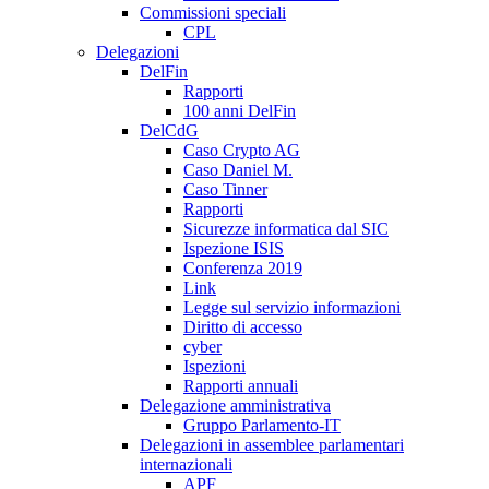
Commissioni speciali
CPL
Delegazioni
DelFin
Rapporti
100 anni DelFin
DelCdG
Caso Crypto AG
Caso Daniel M.
Caso Tinner
Rapporti
Sicurezze informatica dal SIC
Ispezione ISIS
Conferenza 2019
Link
Legge sul servizio informazioni
Diritto di accesso
cyber
Ispezioni
Rapporti annuali
Delegazione amministrativa
Gruppo Parlamento-IT
Delegazioni in assemblee parlamentari
internazionali
APF