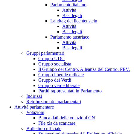
Parlamento italiano
Attività
Basi legali
Landtag del liechtenstein
Attività
Basi legali
Parlamento austriaco
Attività
Basi legali
Gruppi parlamentari
Gruppo UDC
Gruppo socialista
Il Gruppo del Centro. Alleanza del Centro. PEV.
Gruppo liberale radicale
Gruppo dei Verdi
Gruppo verde liberale
Partiti rappresentati in Parlamento
Indirizzi
Retribuzioni dei parlamentari
Attività parlamentare
Votazioni
Banca dati delle votazioni CN
File xls da scaricare
Bollettino ufficiale
Spiegazioni riguardanti il Bollettino ufficiale