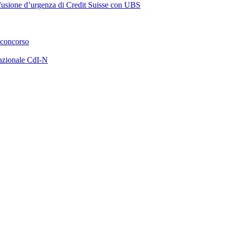
a fusione d’urgenza di Credit Suisse con UBS
 concorso
azionale CdI-N