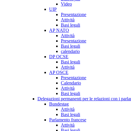
Video
UIP
Presentazione
Attività
Basi legali
AP NATO
Attività
Presentazione
Basi legali
calendario
DP OCSE
Basi legali
Attività
AP OSCE
Presentazione
Calendario
Attività
Basi legali
Delegazioni permanenti per le relazioni con i parlam
Bundestag
Attività
Basi legali
Parlamento francese
Attività
Basi legali