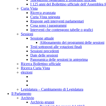
I 125 anni del Bollettino ufficiale dell’Assemblea f
Curia Vista
Ricerca avanzata
Curia Vista spiegata
Risposte agli interventi parlamentari
Cosa sono i paragrammi
Interventi che contengono tabelle o grafici
Sessioni
Sessione attuale
Abbonamento dei programmi delle sessioni
Testi sottoposti alle votazioni finali
Sessioni precedenti
Date delle sessioni
Panoramica delle sessioni in anteprima
Ricerca Bollettino ufficiale
Ricerca Curia Vista
elezioni
Legislatura – Cambiamento di Legislatura
Il Parlamento
Archivio
Archivio gruppi