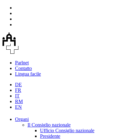
Parlnet
Contatto
Lingua facile
DE
FR
IT
RM
EN
Organi
Il Consiglio nazionale
Ufficio Consiglio nazionale
Presidente