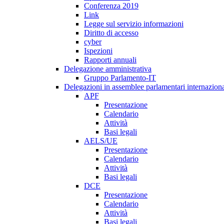
Conferenza 2019
Link
Legge sul servizio informazioni
Diritto di accesso
cyber
Ispezioni
Rapporti annuali
Delegazione amministrativa
Gruppo Parlamento-IT
Delegazioni in assemblee parlamentari internaziona
APF
Presentazione
Calendario
Attività
Basi legali
AELS/UE
Presentazione
Calendario
Attività
Basi legali
DCE
Presentazione
Calendario
Attività
Basi legali