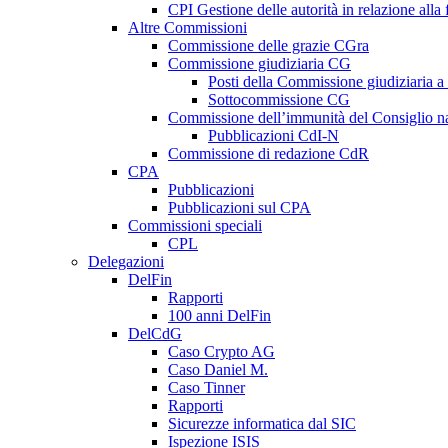
CPI Gestione delle autorità in relazione all
Altre Commissioni
Commissione delle grazie CGra
Commissione giudiziaria CG
Posti della Commissione giudiziaria a
Sottocommissione CG
Commissione dell’immunità del Consiglio n
Pubblicazioni CdI-N
Commissione di redazione CdR
CPA
Pubblicazioni
Pubblicazioni sul CPA
Commissioni speciali
CPL
Delegazioni
DelFin
Rapporti
100 anni DelFin
DelCdG
Caso Crypto AG
Caso Daniel M.
Caso Tinner
Rapporti
Sicurezze informatica dal SIC
Ispezione ISIS