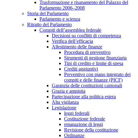
Trasformazione e risanamento del Palazzo del
Parlamento 2006–2008
Storia del Parlamento
Parlamento e scienza
Ritratto del Parlamento
Compiti dell’assemblea federale
Decisioni su conflitti di competenza
Verifica dell’efficacia
Allestimento delle finanze
Procedura di preventivo
Strumenti di gestione finanziaria
Tipi di credito e limite di spesa
Crediti aggiuntivi
Preventivo con piano integrato dei
compiti e delle finanze (PICF)
Garanzia delle costituzioni cantonali
Grazia e amnistia
Partecipazione alla politica estera
Alta vigilanza
Legislazione
leggi federali
Costituzione federale
emanazione di leggi
Revisione della costituzione
Ordinanze