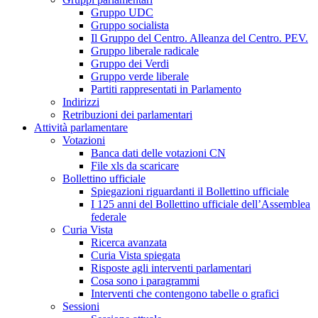
Gruppo UDC
Gruppo socialista
Il Gruppo del Centro. Alleanza del Centro. PEV.
Gruppo liberale radicale
Gruppo dei Verdi
Gruppo verde liberale
Partiti rappresentati in Parlamento
Indirizzi
Retribuzioni dei parlamentari
Attività parlamentare
Votazioni
Banca dati delle votazioni CN
File xls da scaricare
Bollettino ufficiale
Spiegazioni riguardanti il Bollettino ufficiale
I 125 anni del Bollettino ufficiale dell’Assemblea
federale
Curia Vista
Ricerca avanzata
Curia Vista spiegata
Risposte agli interventi parlamentari
Cosa sono i paragrammi
Interventi che contengono tabelle o grafici
Sessioni