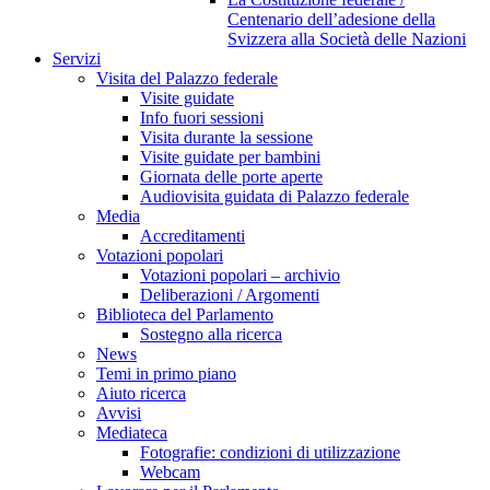
Centenario dell’adesione della
Svizzera alla Società delle Nazioni
Servizi
Visita del Palazzo federale
Visite guidate
Info fuori sessioni
Visita durante la sessione
Visite guidate per bambini
Giornata delle porte aperte
Audiovisita guidata di Palazzo federale
Media
Accreditamenti
Votazioni popolari
Votazioni popolari – archivio
Deliberazioni / Argomenti
Biblioteca del Parlamento
Sostegno alla ricerca
News
Temi in primo piano
Aiuto ricerca
Avvisi
Mediateca
Fotografie: condizioni di utilizzazione
Webcam