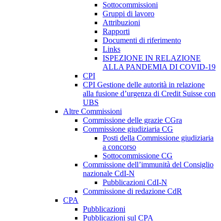
Sottocommissioni
Gruppi di lavoro
Attribuzioni
Rapporti
Documenti di riferimento
Links
ISPEZIONE IN RELAZIONE
ALLA PANDEMIA DI COVID-19
CPI
CPI Gestione delle autorità in relazione
alla fusione d’urgenza di Credit Suisse con
UBS
Altre Commissioni
Commissione delle grazie CGra
Commissione giudiziaria CG
Posti della Commissione giudiziaria
a concorso
Sottocommissione CG
Commissione dell’immunità del Consiglio
nazionale CdI-N
Pubblicazioni CdI-N
Commissione di redazione CdR
CPA
Pubblicazioni
Pubblicazioni sul CPA