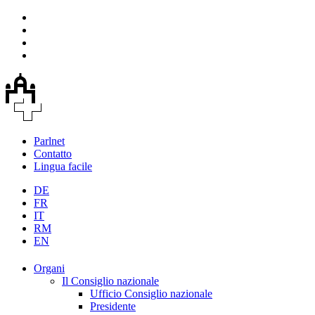
Parlnet
Contatto
Lingua facile
DE
FR
IT
RM
EN
Organi
Il Consiglio nazionale
Ufficio Consiglio nazionale
Presidente