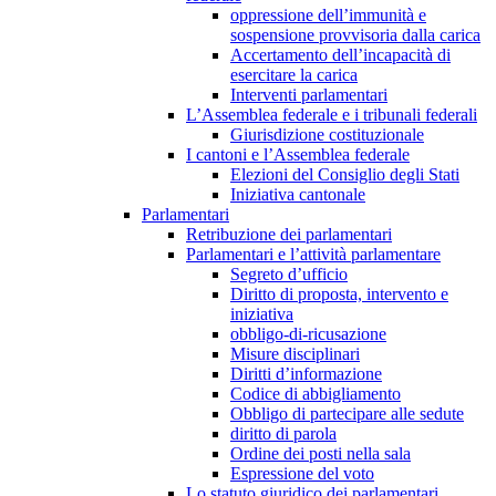
oppressione dell’immunità e
sospensione provvisoria dalla carica
Accertamento dell’incapacità di
esercitare la carica
Interventi parlamentari
L’Assemblea federale e i tribunali federali
Giurisdizione costituzionale
I cantoni e l’Assemblea federale
Elezioni del Consiglio degli Stati
Iniziativa cantonale
Parlamentari
Retribuzione dei parlamentari
Parlamentari e l’attività parlamentare
Segreto d’ufficio
Diritto di proposta, intervento e
iniziativa
obbligo-di-ricusazione
Misure disciplinari
Diritti d’informazione
Codice di abbigliamento
Obbligo di partecipare alle sedute
diritto di parola
Ordine dei posti nella sala
Espressione del voto
Lo statuto giuridico dei parlamentari