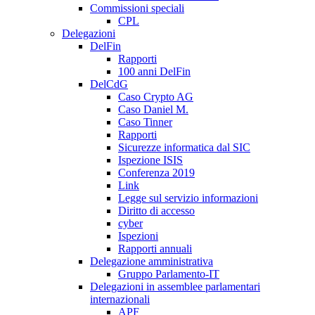
Commissioni speciali
CPL
Delegazioni
DelFin
Rapporti
100 anni DelFin
DelCdG
Caso Crypto AG
Caso Daniel M.
Caso Tinner
Rapporti
Sicurezze informatica dal SIC
Ispezione ISIS
Conferenza 2019
Link
Legge sul servizio informazioni
Diritto di accesso
cyber
Ispezioni
Rapporti annuali
Delegazione amministrativa
Gruppo Parlamento-IT
Delegazioni in assemblee parlamentari
internazionali
APF