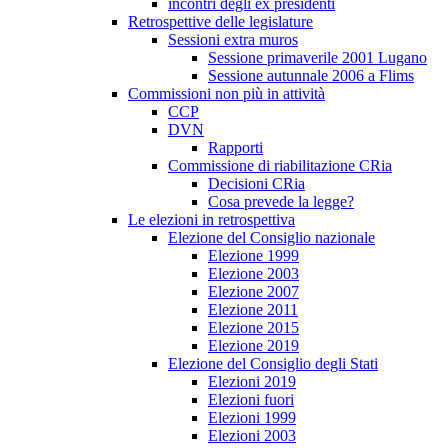
incontri degli ex presidenti
Retrospettive delle legislature
Sessioni extra muros
Sessione primaverile 2001 Lugano
Sessione autunnale 2006 a Flims
Commissioni non più in attività
CCP
DVN
Rapporti
Commissione di riabilitazione CRia
Decisioni CRia
Cosa prevede la legge?
Le elezioni in retrospettiva
Elezione del Consiglio nazionale
Elezione 1999
Elezione 2003
Elezione 2007
Elezione 2011
Elezione 2015
Elezione 2019
Elezione del Consiglio degli Stati
Elezioni 2019
Elezioni fuori
Elezioni 1999
Elezioni 2003