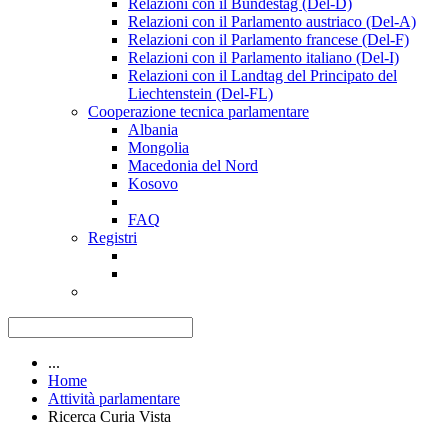
Relazioni con il Bundestag (Del-D)
Relazioni con il Parlamento austriaco (Del-A)
Relazioni con il Parlamento francese (Del-F)
Relazioni con il Parlamento italiano (Del-I)
Relazioni con il Landtag del Principato del
Liechtenstein (Del-FL)
Cooperazione tecnica parlamentare
Albania
Mongolia
Macedonia del Nord
Kosovo
FAQ
Registri
...
Home
Attività parlamentare
Ricerca Curia Vista