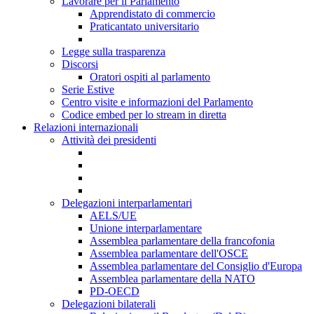
Lavorare per il Parlamento
Apprendistato di commercio
Praticantato universitario
Legge sulla trasparenza
Discorsi
Oratori ospiti al parlamento
Serie Estive
Centro visite e informazioni del Parlamento
Codice embed per lo stream in diretta
Relazioni internazionali
Attività dei presidenti
Delegazioni interparlamentari
AELS/UE
Unione interparlamentare
Assemblea parlamentare della francofonia
Assemblea parlamentare dell'OSCE
Assemblea parlamentare del Consiglio d'Europa
Assemblea parlamentare della NATO
PD-OECD
Delegazioni bilaterali