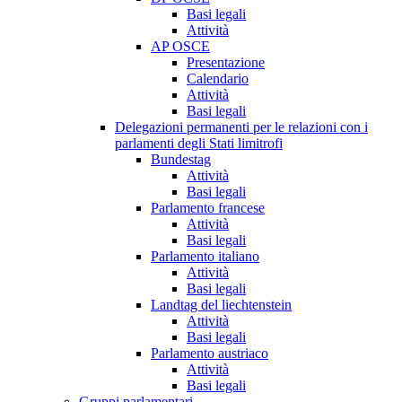
Basi legali
Attività
AP OSCE
Presentazione
Calendario
Attività
Basi legali
Delegazioni permanenti per le relazioni con i
parlamenti degli Stati limitrofi
Bundestag
Attività
Basi legali
Parlamento francese
Attività
Basi legali
Parlamento italiano
Attività
Basi legali
Landtag del liechtenstein
Attività
Basi legali
Parlamento austriaco
Attività
Basi legali
Gruppi parlamentari