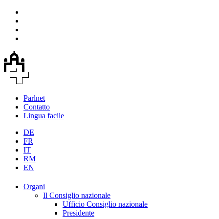
Parlnet
Contatto
Lingua facile
DE
FR
IT
RM
EN
Organi
Il Consiglio nazionale
Ufficio Consiglio nazionale
Presidente