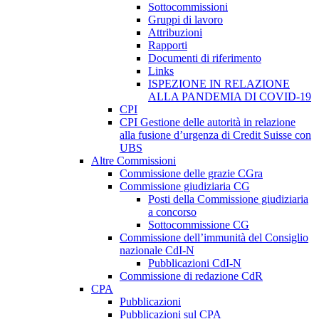
Sottocommissioni
Gruppi di lavoro
Attribuzioni
Rapporti
Documenti di riferimento
Links
ISPEZIONE IN RELAZIONE
ALLA PANDEMIA DI COVID-19
CPI
CPI Gestione delle autorità in relazione
alla fusione d’urgenza di Credit Suisse con
UBS
Altre Commissioni
Commissione delle grazie CGra
Commissione giudiziaria CG
Posti della Commissione giudiziaria
a concorso
Sottocommissione CG
Commissione dell’immunità del Consiglio
nazionale CdI-N
Pubblicazioni CdI-N
Commissione di redazione CdR
CPA
Pubblicazioni
Pubblicazioni sul CPA