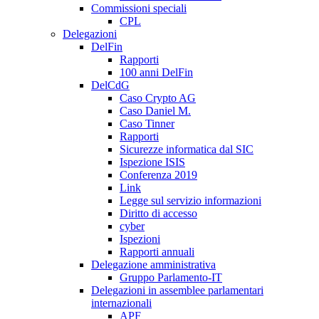
Commissioni speciali
CPL
Delegazioni
DelFin
Rapporti
100 anni DelFin
DelCdG
Caso Crypto AG
Caso Daniel M.
Caso Tinner
Rapporti
Sicurezze informatica dal SIC
Ispezione ISIS
Conferenza 2019
Link
Legge sul servizio informazioni
Diritto di accesso
cyber
Ispezioni
Rapporti annuali
Delegazione amministrativa
Gruppo Parlamento-IT
Delegazioni in assemblee parlamentari
internazionali
APF