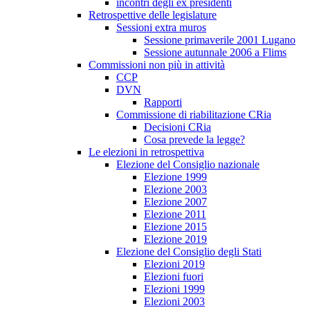
incontri degli ex presidenti
Retrospettive delle legislature
Sessioni extra muros
Sessione primaverile 2001 Lugano
Sessione autunnale 2006 a Flims
Commissioni non più in attività
CCP
DVN
Rapporti
Commissione di riabilitazione CRia
Decisioni CRia
Cosa prevede la legge?
Le elezioni in retrospettiva
Elezione del Consiglio nazionale
Elezione 1999
Elezione 2003
Elezione 2007
Elezione 2011
Elezione 2015
Elezione 2019
Elezione del Consiglio degli Stati
Elezioni 2019
Elezioni fuori
Elezioni 1999
Elezioni 2003