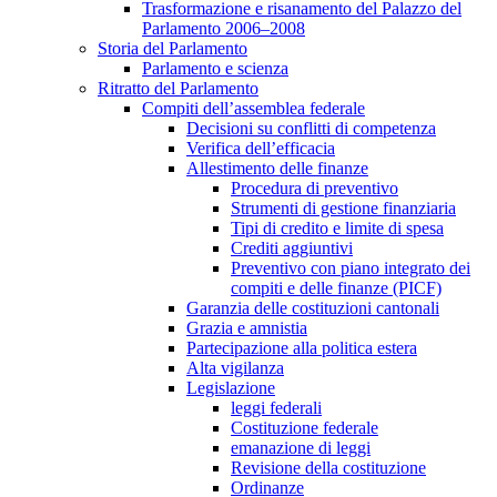
Trasformazione e risanamento del Palazzo del
Parlamento 2006–2008
Storia del Parlamento
Parlamento e scienza
Ritratto del Parlamento
Compiti dell’assemblea federale
Decisioni su conflitti di competenza
Verifica dell’efficacia
Allestimento delle finanze
Procedura di preventivo
Strumenti di gestione finanziaria
Tipi di credito e limite di spesa
Crediti aggiuntivi
Preventivo con piano integrato dei
compiti e delle finanze (PICF)
Garanzia delle costituzioni cantonali
Grazia e amnistia
Partecipazione alla politica estera
Alta vigilanza
Legislazione
leggi federali
Costituzione federale
emanazione di leggi
Revisione della costituzione
Ordinanze