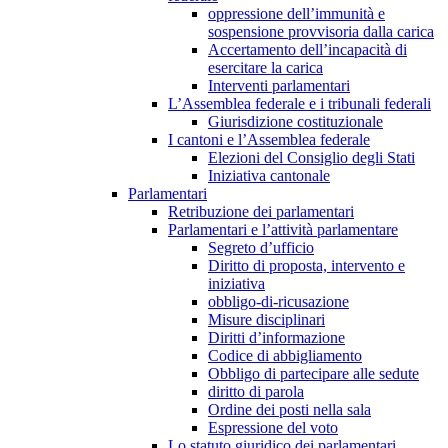
oppressione dell’immunità e
sospensione provvisoria dalla carica
Accertamento dell’incapacità di
esercitare la carica
Interventi parlamentari
L’Assemblea federale e i tribunali federali
Giurisdizione costituzionale
I cantoni e l’Assemblea federale
Elezioni del Consiglio degli Stati
Iniziativa cantonale
Parlamentari
Retribuzione dei parlamentari
Parlamentari e l’attività parlamentare
Segreto d’ufficio
Diritto di proposta, intervento e
iniziativa
obbligo-di-ricusazione
Misure disciplinari
Diritti d’informazione
Codice di abbigliamento
Obbligo di partecipare alle sedute
diritto di parola
Ordine dei posti nella sala
Espressione del voto
Lo statuto giuridico dei parlamentari