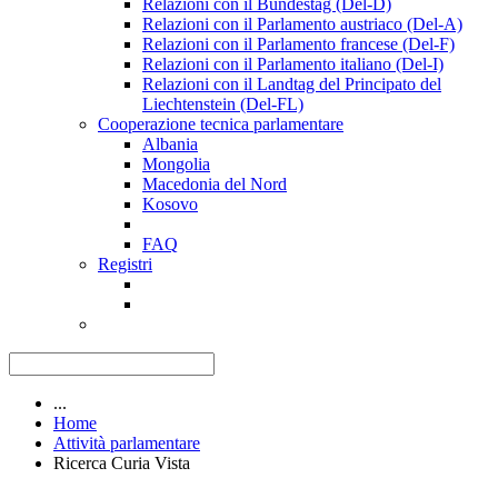
Relazioni con il Bundestag (Del-D)
Relazioni con il Parlamento austriaco (Del-A)
Relazioni con il Parlamento francese (Del-F)
Relazioni con il Parlamento italiano (Del-I)
Relazioni con il Landtag del Principato del
Liechtenstein (Del-FL)
Cooperazione tecnica parlamentare
Albania
Mongolia
Macedonia del Nord
Kosovo
FAQ
Registri
...
Home
Attività parlamentare
Ricerca Curia Vista