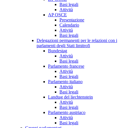
Basi legali
Attività
AP OSCE
Presentazione
Calendario
Attività
Basi legali
Delegazioni permanenti per le relazioni con i
parlamenti degli Stati limitrofi
Bundestag
Attività
Basi legali
Parlamento francese
Attività
Basi legali
Parlamento italiano
Attività
Basi legali
Landtag del liechtenstein
Attività
Basi legali
Parlamento austriaco
Attività
Basi legali
Gruppi parlamentari