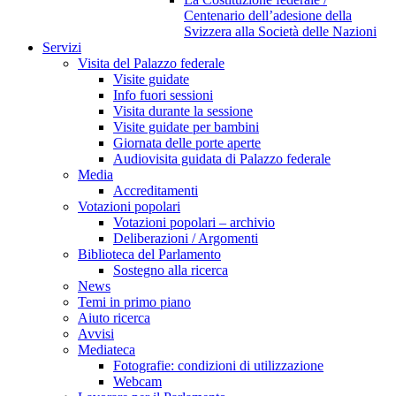
Centenario dell’adesione della
Svizzera alla Società delle Nazioni
Servizi
Visita del Palazzo federale
Visite guidate
Info fuori sessioni
Visita durante la sessione
Visite guidate per bambini
Giornata delle porte aperte
Audiovisita guidata di Palazzo federale
Media
Accreditamenti
Votazioni popolari
Votazioni popolari – archivio
Deliberazioni / Argomenti
Biblioteca del Parlamento
Sostegno alla ricerca
News
Temi in primo piano
Aiuto ricerca
Avvisi
Mediateca
Fotografie: condizioni di utilizzazione
Webcam