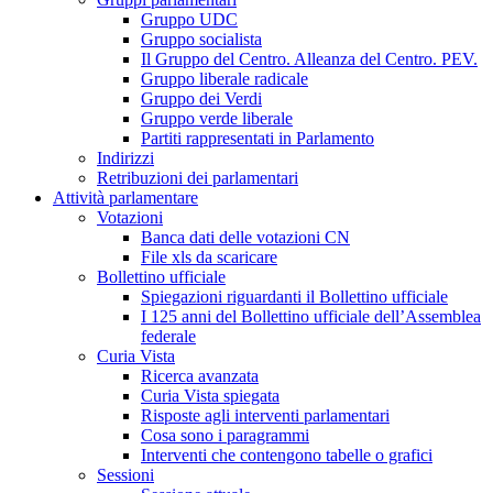
Gruppo UDC
Gruppo socialista
Il Gruppo del Centro. Alleanza del Centro. PEV.
Gruppo liberale radicale
Gruppo dei Verdi
Gruppo verde liberale
Partiti rappresentati in Parlamento
Indirizzi
Retribuzioni dei parlamentari
Attività parlamentare
Votazioni
Banca dati delle votazioni CN
File xls da scaricare
Bollettino ufficiale
Spiegazioni riguardanti il Bollettino ufficiale
I 125 anni del Bollettino ufficiale dell’Assemblea
federale
Curia Vista
Ricerca avanzata
Curia Vista spiegata
Risposte agli interventi parlamentari
Cosa sono i paragrammi
Interventi che contengono tabelle o grafici
Sessioni