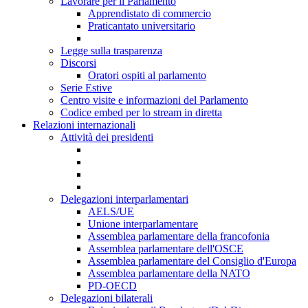
Lavorare per il Parlamento
Apprendistato di commercio
Praticantato universitario
Legge sulla trasparenza
Discorsi
Oratori ospiti al parlamento
Serie Estive
Centro visite e informazioni del Parlamento
Codice embed per lo stream in diretta
Relazioni internazionali
Attività dei presidenti
Delegazioni interparlamentari
AELS/UE
Unione interparlamentare
Assemblea parlamentare della francofonia
Assemblea parlamentare dell'OSCE
Assemblea parlamentare del Consiglio d'Europa
Assemblea parlamentare della NATO
PD-OECD
Delegazioni bilaterali