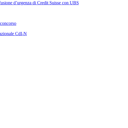
a fusione d’urgenza di Credit Suisse con UBS
 concorso
azionale CdI-N