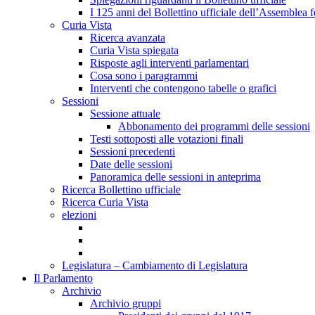
I 125 anni del Bollettino ufficiale dell’Assemblea f
Curia Vista
Ricerca avanzata
Curia Vista spiegata
Risposte agli interventi parlamentari
Cosa sono i paragrammi
Interventi che contengono tabelle o grafici
Sessioni
Sessione attuale
Abbonamento dei programmi delle sessioni
Testi sottoposti alle votazioni finali
Sessioni precedenti
Date delle sessioni
Panoramica delle sessioni in anteprima
Ricerca Bollettino ufficiale
Ricerca Curia Vista
elezioni
Legislatura – Cambiamento di Legislatura
Il Parlamento
Archivio
Archivio gruppi