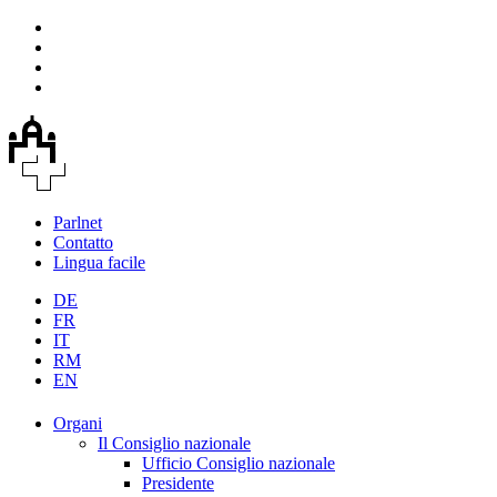
Parlnet
Contatto
Lingua facile
DE
FR
IT
RM
EN
Organi
Il Consiglio nazionale
Ufficio Consiglio nazionale
Presidente