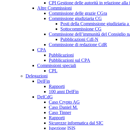
CPI Gestione delle autorità in relazione all
Altre Commissioni
Commissione delle grazie CGra
Commissione giudiziaria CG
Posti della Commissione giudiziaria a
Sottocommissione CG
Commissione dell’immunità del Consiglio n
Pubblicazioni CdI-N
Commissione di redazione CdR
CPA
Pubblicazioni
Pubblicazioni sul CPA
Commissioni speciali
CPL
Delegazioni
DelFin
Rapporti
100 anni DelFin
DelCdG
Caso Crypto AG
Caso Daniel M.
Caso Tinner
Rapporti
Sicurezze informatica dal SIC
Ispezione ISIS