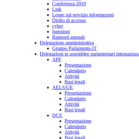
Conferenza 2019
Link
Legge sul servizio informazioni
Diritto di accesso
cyber
Ispezioni
Rapporti annuali
Delegazione amministrativa
Gruppo Parlamento-IT
Delegazioni in assemblee parlamentari internaziona
APF
Presentazione
Calendario
Attività
Basi legali
AELS/UE
Presentazione
Calendario
Attività
Basi legali
DCE
Presentazione
Calendario
Attività
Basi legali