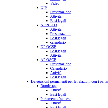
Video
UIP
Presentazione
Attività
Basi legali
AP NATO
Attività
Presentazione
Basi legali
calendario
DP OCSE
Basi legali
Attività
AP OSCE
Presentazione
Calendario
Attività
Basi legali
Delegazioni permanenti per le relazioni con i parlam
Bundestag
Attività
Basi legali
Parlamento francese
Attività
Basi legali