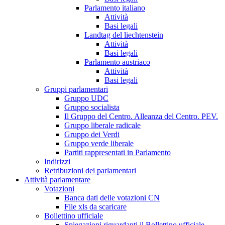
Parlamento italiano
Attività
Basi legali
Landtag del liechtenstein
Attività
Basi legali
Parlamento austriaco
Attività
Basi legali
Gruppi parlamentari
Gruppo UDC
Gruppo socialista
Il Gruppo del Centro. Alleanza del Centro. PEV.
Gruppo liberale radicale
Gruppo dei Verdi
Gruppo verde liberale
Partiti rappresentati in Parlamento
Indirizzi
Retribuzioni dei parlamentari
Attività parlamentare
Votazioni
Banca dati delle votazioni CN
File xls da scaricare
Bollettino ufficiale
Spiegazioni riguardanti il Bollettino ufficiale