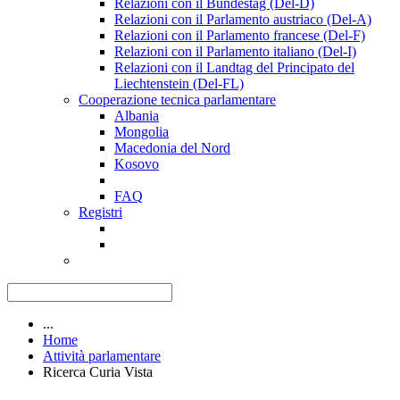
Relazioni con il Bundestag (Del-D)
Relazioni con il Parlamento austriaco (Del-A)
Relazioni con il Parlamento francese (Del-F)
Relazioni con il Parlamento italiano (Del-I)
Relazioni con il Landtag del Principato del
Liechtenstein (Del-FL)
Cooperazione tecnica parlamentare
Albania
Mongolia
Macedonia del Nord
Kosovo
FAQ
Registri
...
Home
Attività parlamentare
Ricerca Curia Vista