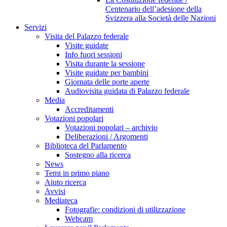
Centenario dell’adesione della
Svizzera alla Società delle Nazioni
Servizi
Visita del Palazzo federale
Visite guidate
Info fuori sessioni
Visita durante la sessione
Visite guidate per bambini
Giornata delle porte aperte
Audiovisita guidata di Palazzo federale
Media
Accreditamenti
Votazioni popolari
Votazioni popolari – archivio
Deliberazioni / Argomenti
Biblioteca del Parlamento
Sostegno alla ricerca
News
Temi in primo piano
Aiuto ricerca
Avvisi
Mediateca
Fotografie: condizioni di utilizzazione
Webcam