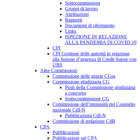
Sottocommissioni
Gruppi di lavoro
Attribuzioni
Rapporti
Documenti di riferimento
Links
ISPEZIONE IN RELAZIONE
ALLA PANDEMIA DI COVID-19
CPI
CPI Gestione delle autorità in relazione
alla fusione d’urgenza di Credit Suisse con
UBS
Altre Commissioni
Commissione delle grazie CGra
Commissione giudiziaria CG
Posti della Commissione giudiziaria
a concorso
Sottocommissione CG
Commissione dell’immunità del Consiglio
nazionale CdI-N
Pubblicazioni CdI-N
Commissione di redazione CdR
CPA
Pubblicazioni
Pubblicazioni sul CPA