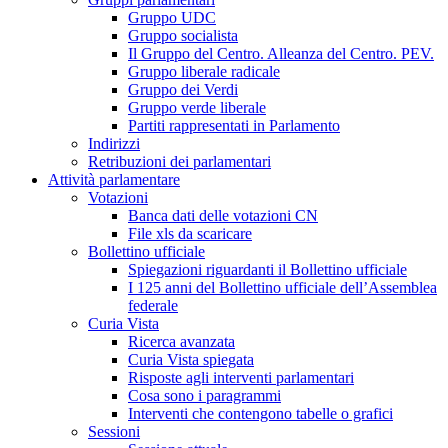
Gruppo UDC
Gruppo socialista
Il Gruppo del Centro. Alleanza del Centro. PEV.
Gruppo liberale radicale
Gruppo dei Verdi
Gruppo verde liberale
Partiti rappresentati in Parlamento
Indirizzi
Retribuzioni dei parlamentari
Attività parlamentare
Votazioni
Banca dati delle votazioni CN
File xls da scaricare
Bollettino ufficiale
Spiegazioni riguardanti il Bollettino ufficiale
I 125 anni del Bollettino ufficiale dell’Assemblea
federale
Curia Vista
Ricerca avanzata
Curia Vista spiegata
Risposte agli interventi parlamentari
Cosa sono i paragrammi
Interventi che contengono tabelle o grafici
Sessioni