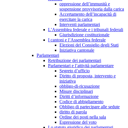
oppressione dell’immunità e
sospensione provvisoria dalla carica
Accertamento dell’incapacità di
esercitare la carica
Interventi parlamentari
L’Assemblea federale e i tribunali federali
Giurisdizione costituzionale
I cantoni e l’Assemblea federale
Elezioni del Consiglio degli Stati
Iniziativa cantonale
Parlamentari
Retribuzione dei parlamentari
Parlamentari e l’attività parlamentare
Segreto d’ufficio
Diritto di proposta, intervento e
iniziativa
obbligo-di-ricusazione
Misure disciplinari
Diritti d’informazione
Codice di abbigliamento
Obbligo di partecipare alle sedute
diritto di parola
Ordine dei posti nella sala
Espressione del voto
Lo statuto giuridico dei parlamentari