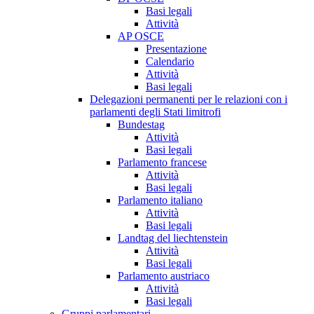
Basi legali
Attività
AP OSCE
Presentazione
Calendario
Attività
Basi legali
Delegazioni permanenti per le relazioni con i
parlamenti degli Stati limitrofi
Bundestag
Attività
Basi legali
Parlamento francese
Attività
Basi legali
Parlamento italiano
Attività
Basi legali
Landtag del liechtenstein
Attività
Basi legali
Parlamento austriaco
Attività
Basi legali
Gruppi parlamentari