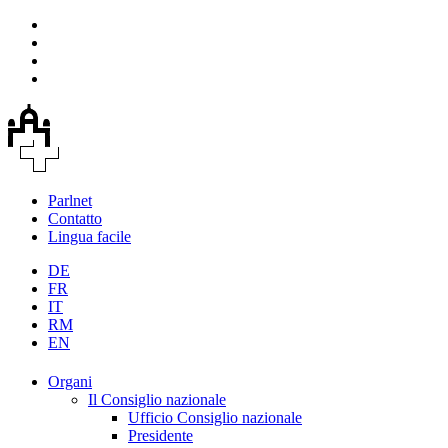
Parlnet
Contatto
Lingua facile
DE
FR
IT
RM
EN
Organi
Il Consiglio nazionale
Ufficio Consiglio nazionale
Presidente