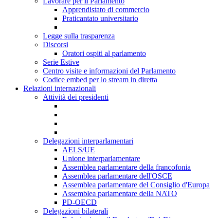
Lavorare per il Parlamento
Apprendistato di commercio
Praticantato universitario
Legge sulla trasparenza
Discorsi
Oratori ospiti al parlamento
Serie Estive
Centro visite e informazioni del Parlamento
Codice embed per lo stream in diretta
Relazioni internazionali
Attività dei presidenti
Delegazioni interparlamentari
AELS/UE
Unione interparlamentare
Assemblea parlamentare della francofonia
Assemblea parlamentare dell'OSCE
Assemblea parlamentare del Consiglio d'Europa
Assemblea parlamentare della NATO
PD-OECD
Delegazioni bilaterali