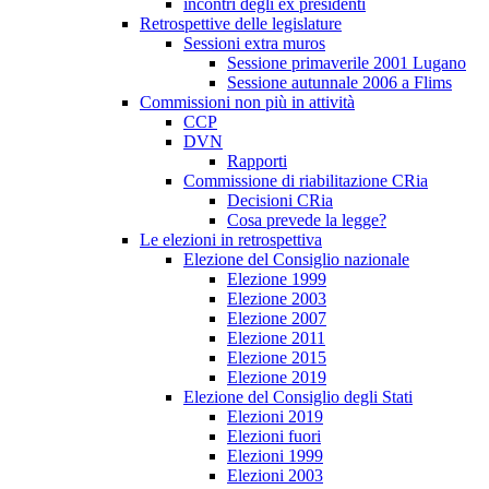
incontri degli ex presidenti
Retrospettive delle legislature
Sessioni extra muros
Sessione primaverile 2001 Lugano
Sessione autunnale 2006 a Flims
Commissioni non più in attività
CCP
DVN
Rapporti
Commissione di riabilitazione CRia
Decisioni CRia
Cosa prevede la legge?
Le elezioni in retrospettiva
Elezione del Consiglio nazionale
Elezione 1999
Elezione 2003
Elezione 2007
Elezione 2011
Elezione 2015
Elezione 2019
Elezione del Consiglio degli Stati
Elezioni 2019
Elezioni fuori
Elezioni 1999
Elezioni 2003