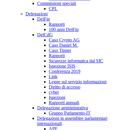
Commissioni speciali
CPL
Delegazioni
DelFin
Rapporti
100 anni DelFin
DelCdG
Caso Crypto AG
Caso Daniel M.
Caso Tinner
Rapporti
Sicurezze informatica dal SIC
Ispezione ISIS
Conferenza 2019
Link
Legge sul servizio informazioni
Diritto di accesso
cyber
Ispezioni
Rapporti annuali
Delegazione amministrativa
Gruppo Parlamento-IT
Delegazioni in assemblee parlamentari
internazionali
APF