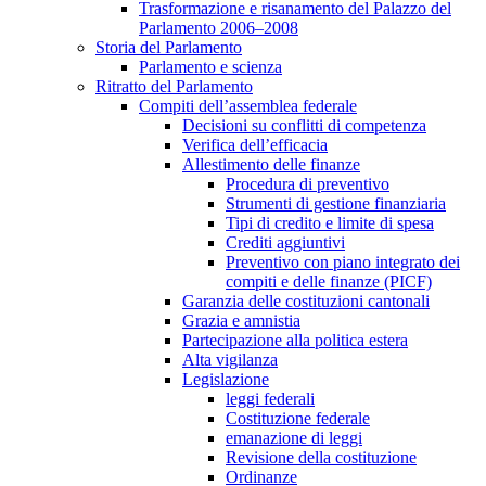
Trasformazione e risanamento del Palazzo del
Parlamento 2006–2008
Storia del Parlamento
Parlamento e scienza
Ritratto del Parlamento
Compiti dell’assemblea federale
Decisioni su conflitti di competenza
Verifica dell’efficacia
Allestimento delle finanze
Procedura di preventivo
Strumenti di gestione finanziaria
Tipi di credito e limite di spesa
Crediti aggiuntivi
Preventivo con piano integrato dei
compiti e delle finanze (PICF)
Garanzia delle costituzioni cantonali
Grazia e amnistia
Partecipazione alla politica estera
Alta vigilanza
Legislazione
leggi federali
Costituzione federale
emanazione di leggi
Revisione della costituzione
Ordinanze