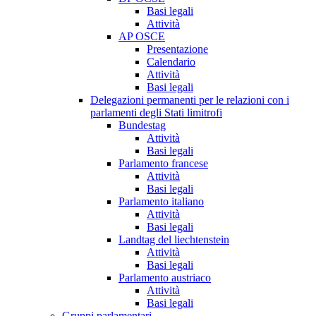
Basi legali
Attività
AP OSCE
Presentazione
Calendario
Attività
Basi legali
Delegazioni permanenti per le relazioni con i
parlamenti degli Stati limitrofi
Bundestag
Attività
Basi legali
Parlamento francese
Attività
Basi legali
Parlamento italiano
Attività
Basi legali
Landtag del liechtenstein
Attività
Basi legali
Parlamento austriaco
Attività
Basi legali
Gruppi parlamentari