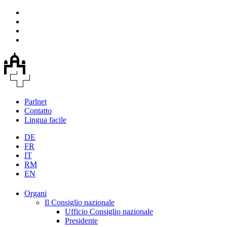
Parlnet
Contatto
Lingua facile
DE
FR
IT
RM
EN
Organi
Il Consiglio nazionale
Ufficio Consiglio nazionale
Presidente