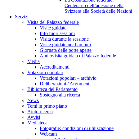
Centenario dell’adesione della
Svizzera alla Società delle Nazioni
Servizi
Visita del Palazzo federale
Visite guidate
Info fuori sessioni
Visita durante la sessione
Visite guidate per bambini
Giornata delle porte aperte
Audiovisita guidata di Palazzo federale
Media
Accreditamenti
Votazioni popolari
Votazioni popolari – archivio
Deliberazioni / Argomenti
Biblioteca del Parlamento
Sostegno alla ricerca
News
Temi in primo piano
Aiuto ricerca
Avvisi
Mediateca
Fotografie: condizioni di utilizzazione
Webcam