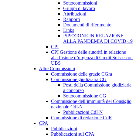
Sottocommissioni
Gruppi di lavoro
Attribuzioni
Rapporti
Documenti di riferimento
Links
ISPEZIONE IN RELAZIONE
ALLA PANDEMIA DI COVID-19
CPI
CPI Gestione delle autorità in relazione
alla fusione d’urgenza di Credit Suisse con
UBS
Altre Commissioni
Commissione delle grazie CGra
Commissione giudiziaria CG
Posti della Commissione giudiziaria
a concorso
Sottocommissione CG
Commissione dell’immunità del Consiglio
nazionale CdI-N
Pubblicazioni CdI-N
Commissione di redazione CdR
CPA
Pubblicazioni
Pubblicazioni sul CPA