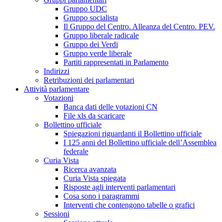
Gruppo UDC
Gruppo socialista
Il Gruppo del Centro. Alleanza del Centro. PEV.
Gruppo liberale radicale
Gruppo dei Verdi
Gruppo verde liberale
Partiti rappresentati in Parlamento
Indirizzi
Retribuzioni dei parlamentari
Attività parlamentare
Votazioni
Banca dati delle votazioni CN
File xls da scaricare
Bollettino ufficiale
Spiegazioni riguardanti il Bollettino ufficiale
I 125 anni del Bollettino ufficiale dell’Assemblea
federale
Curia Vista
Ricerca avanzata
Curia Vista spiegata
Risposte agli interventi parlamentari
Cosa sono i paragrammi
Interventi che contengono tabelle o grafici
Sessioni