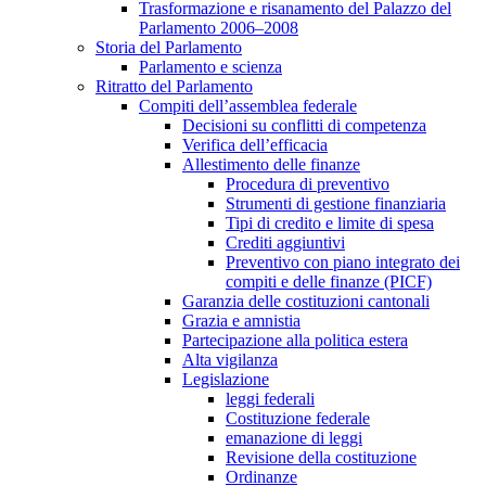
Trasformazione e risanamento del Palazzo del
Parlamento 2006–2008
Storia del Parlamento
Parlamento e scienza
Ritratto del Parlamento
Compiti dell’assemblea federale
Decisioni su conflitti di competenza
Verifica dell’efficacia
Allestimento delle finanze
Procedura di preventivo
Strumenti di gestione finanziaria
Tipi di credito e limite di spesa
Crediti aggiuntivi
Preventivo con piano integrato dei
compiti e delle finanze (PICF)
Garanzia delle costituzioni cantonali
Grazia e amnistia
Partecipazione alla politica estera
Alta vigilanza
Legislazione
leggi federali
Costituzione federale
emanazione di leggi
Revisione della costituzione
Ordinanze