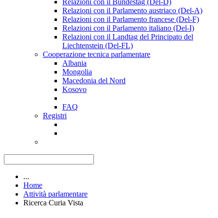
Relazioni con il Bundestag (Del-D)
Relazioni con il Parlamento austriaco (Del-A)
Relazioni con il Parlamento francese (Del-F)
Relazioni con il Parlamento italiano (Del-I)
Relazioni con il Landtag del Principato del
Liechtenstein (Del-FL)
Cooperazione tecnica parlamentare
Albania
Mongolia
Macedonia del Nord
Kosovo
FAQ
Registri
...
Home
Attività parlamentare
Ricerca Curia Vista