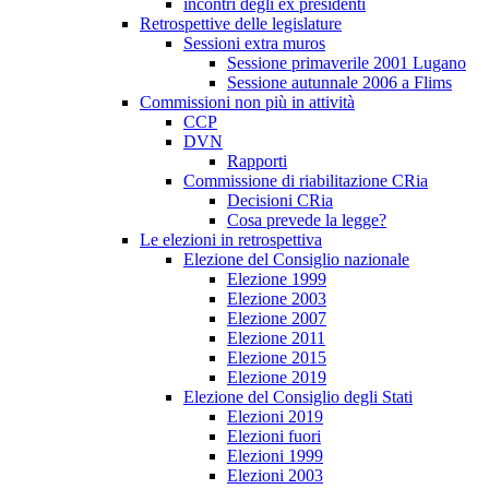
incontri degli ex presidenti
Retrospettive delle legislature
Sessioni extra muros
Sessione primaverile 2001 Lugano
Sessione autunnale 2006 a Flims
Commissioni non più in attività
CCP
DVN
Rapporti
Commissione di riabilitazione CRia
Decisioni CRia
Cosa prevede la legge?
Le elezioni in retrospettiva
Elezione del Consiglio nazionale
Elezione 1999
Elezione 2003
Elezione 2007
Elezione 2011
Elezione 2015
Elezione 2019
Elezione del Consiglio degli Stati
Elezioni 2019
Elezioni fuori
Elezioni 1999
Elezioni 2003