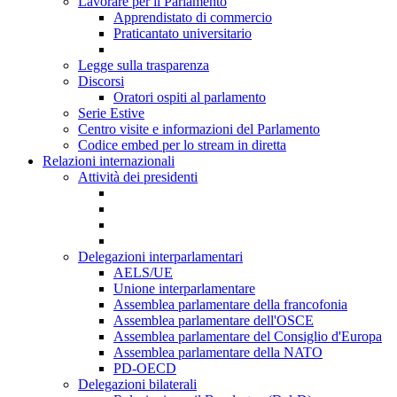
Lavorare per il Parlamento
Apprendistato di commercio
Praticantato universitario
Legge sulla trasparenza
Discorsi
Oratori ospiti al parlamento
Serie Estive
Centro visite e informazioni del Parlamento
Codice embed per lo stream in diretta
Relazioni internazionali
Attività dei presidenti
Delegazioni interparlamentari
AELS/UE
Unione interparlamentare
Assemblea parlamentare della francofonia
Assemblea parlamentare dell'OSCE
Assemblea parlamentare del Consiglio d'Europa
Assemblea parlamentare della NATO
PD-OECD
Delegazioni bilaterali