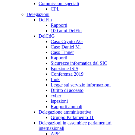
Commissioni speciali
CPL
Delegazioni
DelFin
Rapporti
100 anni DelFin
DelCdG
Caso Crypto AG
Caso Daniel M.
Caso Tinner
Rapporti
Sicurezze informatica dal SIC
Ispezione ISIS
Conferenza 2019
Link
Legge sul servizio informazioni
Diritto di accesso
cyber
Ispezioni
Rapporti annuali
Delegazione amministrativa
Gruppo Parlamento-IT
Delegazioni in assemblee parlamentari
internazionali
APF