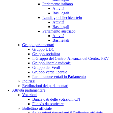
Parlamento italiano
Attività
Basi legali
Landtag del liechtenstein
Attività
Basi legali
Parlamento austriaco
Attività
Basi legali
Gruppi parlamentari
Gruppo UDC
Gruppo socialista
Il Gruppo del Centro. Alleanza del Centro. PEV.
Gruppo liberale radicale
Gruppo dei Verdi
Gruppo verde liberale
Partiti rappresentati in Parlamento
Indirizzi
Retribuzioni dei parlamentari
Attività parlamentare
Votazioni
Banca dati delle votazioni CN
File xls da scaricare
Bollettino ufficiale
Spiegazioni riguardanti il Bollettino ufficiale