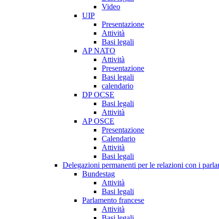
Video
UIP
Presentazione
Attività
Basi legali
AP NATO
Attività
Presentazione
Basi legali
calendario
DP OCSE
Basi legali
Attività
AP OSCE
Presentazione
Calendario
Attività
Basi legali
Delegazioni permanenti per le relazioni con i parlam
Bundestag
Attività
Basi legali
Parlamento francese
Attività
Basi legali