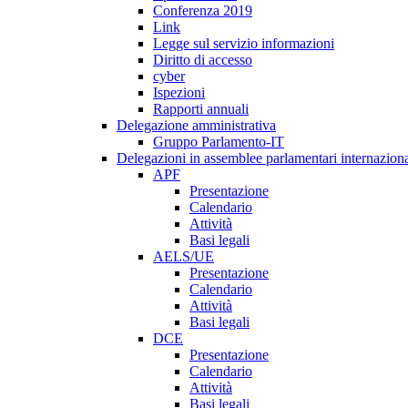
Conferenza 2019
Link
Legge sul servizio informazioni
Diritto di accesso
cyber
Ispezioni
Rapporti annuali
Delegazione amministrativa
Gruppo Parlamento-IT
Delegazioni in assemblee parlamentari internaziona
APF
Presentazione
Calendario
Attività
Basi legali
AELS/UE
Presentazione
Calendario
Attività
Basi legali
DCE
Presentazione
Calendario
Attività
Basi legali