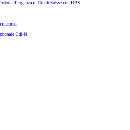
a fusione d’urgenza di Credit Suisse con UBS
 concorso
azionale CdI-N