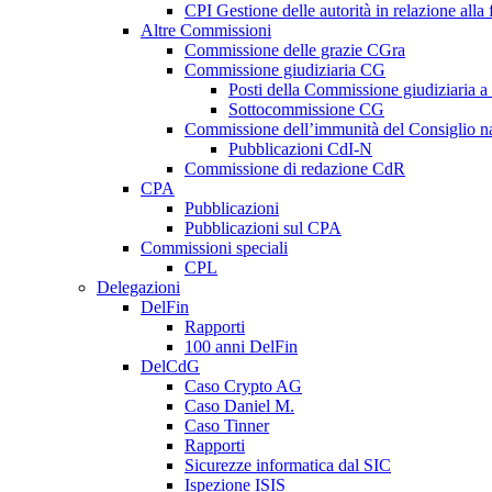
CPI Gestione delle autorità in relazione all
Altre Commissioni
Commissione delle grazie CGra
Commissione giudiziaria CG
Posti della Commissione giudiziaria a
Sottocommissione CG
Commissione dell’immunità del Consiglio n
Pubblicazioni CdI-N
Commissione di redazione CdR
CPA
Pubblicazioni
Pubblicazioni sul CPA
Commissioni speciali
CPL
Delegazioni
DelFin
Rapporti
100 anni DelFin
DelCdG
Caso Crypto AG
Caso Daniel M.
Caso Tinner
Rapporti
Sicurezze informatica dal SIC
Ispezione ISIS