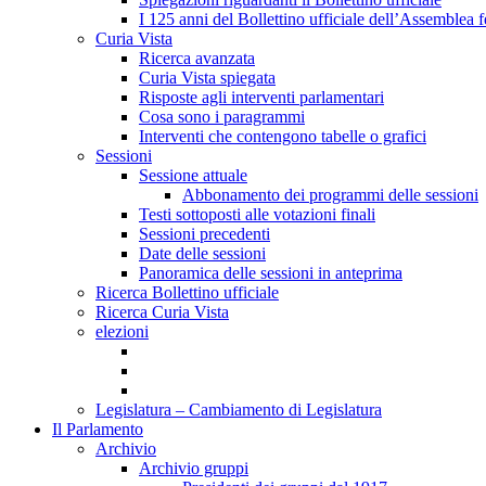
I 125 anni del Bollettino ufficiale dell’Assemblea f
Curia Vista
Ricerca avanzata
Curia Vista spiegata
Risposte agli interventi parlamentari
Cosa sono i paragrammi
Interventi che contengono tabelle o grafici
Sessioni
Sessione attuale
Abbonamento dei programmi delle sessioni
Testi sottoposti alle votazioni finali
Sessioni precedenti
Date delle sessioni
Panoramica delle sessioni in anteprima
Ricerca Bollettino ufficiale
Ricerca Curia Vista
elezioni
Legislatura – Cambiamento di Legislatura
Il Parlamento
Archivio
Archivio gruppi