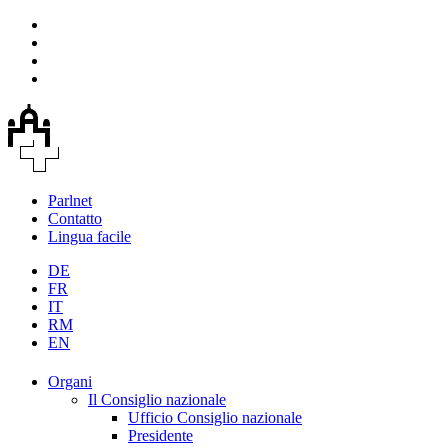
Parlnet
Contatto
Lingua facile
DE
FR
IT
RM
EN
Organi
Il Consiglio nazionale
Ufficio Consiglio nazionale
Presidente