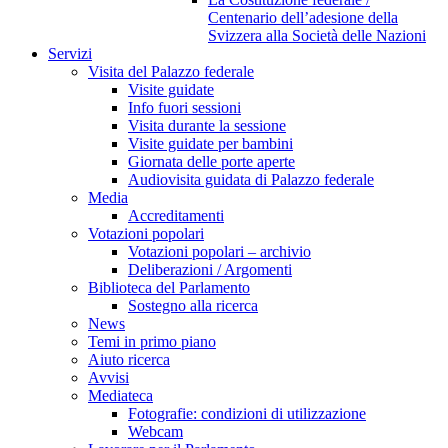
Centenario dell’adesione della
Svizzera alla Società delle Nazioni
Servizi
Visita del Palazzo federale
Visite guidate
Info fuori sessioni
Visita durante la sessione
Visite guidate per bambini
Giornata delle porte aperte
Audiovisita guidata di Palazzo federale
Media
Accreditamenti
Votazioni popolari
Votazioni popolari – archivio
Deliberazioni / Argomenti
Biblioteca del Parlamento
Sostegno alla ricerca
News
Temi in primo piano
Aiuto ricerca
Avvisi
Mediateca
Fotografie: condizioni di utilizzazione
Webcam