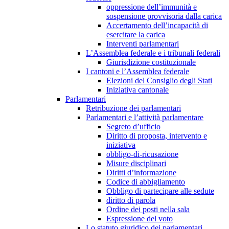
oppressione dell’immunità e
sospensione provvisoria dalla carica
Accertamento dell’incapacità di
esercitare la carica
Interventi parlamentari
L’Assemblea federale e i tribunali federali
Giurisdizione costituzionale
I cantoni e l’Assemblea federale
Elezioni del Consiglio degli Stati
Iniziativa cantonale
Parlamentari
Retribuzione dei parlamentari
Parlamentari e l’attività parlamentare
Segreto d’ufficio
Diritto di proposta, intervento e
iniziativa
obbligo-di-ricusazione
Misure disciplinari
Diritti d’informazione
Codice di abbigliamento
Obbligo di partecipare alle sedute
diritto di parola
Ordine dei posti nella sala
Espressione del voto
Lo statuto giuridico dei parlamentari