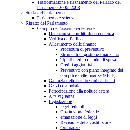
Trasformazione e risanamento del Palazzo del
Parlamento 2006–2008
Storia del Parlamento
Parlamento e scienza
Ritratto del Parlamento
Compiti dell’assemblea federale
Decisioni su conflitti di competenza
Verifica dell’efficacia
Allestimento delle finanze
Procedura di preventivo
Strumenti di gestione finanziaria
Tipi di credito e limite di spesa
Crediti aggiuntivi
Preventivo con piano integrato dei
compiti e delle finanze (PICF)
Garanzia delle costituzioni cantonali
Grazia e amnistia
Partecipazione alla politica estera
Alta vigilanza
Legislazione
leggi federali
Costituzione federale
emanazione di leggi
Revisione della costituzione
Ordinanze