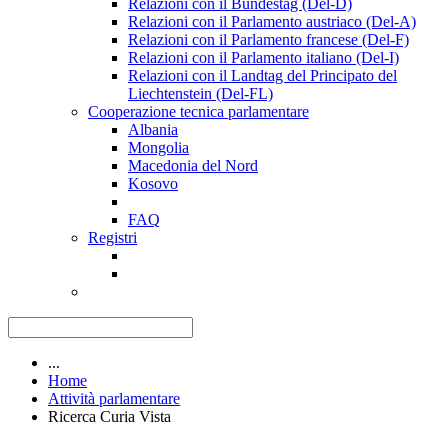
Relazioni con il Bundestag (Del-D)
Relazioni con il Parlamento austriaco (Del-A)
Relazioni con il Parlamento francese (Del-F)
Relazioni con il Parlamento italiano (Del-I)
Relazioni con il Landtag del Principato del
Liechtenstein (Del-FL)
Cooperazione tecnica parlamentare
Albania
Mongolia
Macedonia del Nord
Kosovo
FAQ
Registri
...
Home
Attività parlamentare
Ricerca Curia Vista