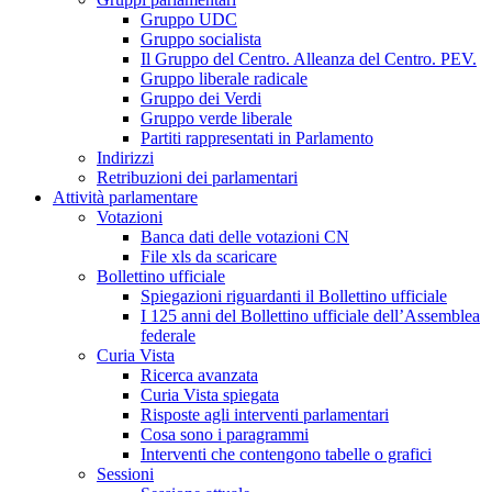
Gruppo UDC
Gruppo socialista
Il Gruppo del Centro. Alleanza del Centro. PEV.
Gruppo liberale radicale
Gruppo dei Verdi
Gruppo verde liberale
Partiti rappresentati in Parlamento
Indirizzi
Retribuzioni dei parlamentari
Attività parlamentare
Votazioni
Banca dati delle votazioni CN
File xls da scaricare
Bollettino ufficiale
Spiegazioni riguardanti il Bollettino ufficiale
I 125 anni del Bollettino ufficiale dell’Assemblea
federale
Curia Vista
Ricerca avanzata
Curia Vista spiegata
Risposte agli interventi parlamentari
Cosa sono i paragrammi
Interventi che contengono tabelle o grafici
Sessioni