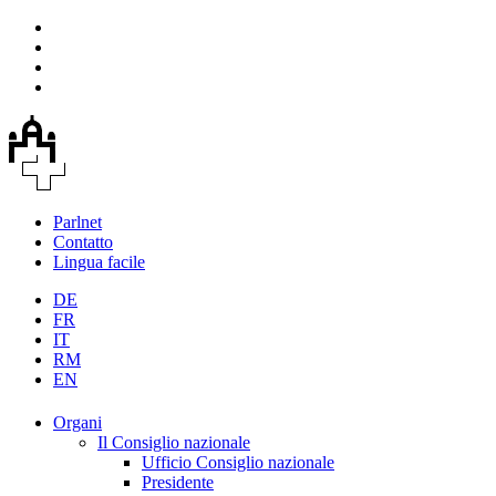
Parlnet
Contatto
Lingua facile
DE
FR
IT
RM
EN
Organi
Il Consiglio nazionale
Ufficio Consiglio nazionale
Presidente