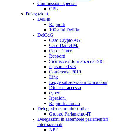
Commissioni speciali
CPL
Delegazioni
DelFin
Rapporti
100 anni DelFin
DelCdG
Caso Crypto AG
Caso Daniel M.
Caso Tinner
Rapporti
Sicurezze informatica dal SIC
Ispezione ISIS
Conferenza 2019
Link
Legge sul servizio informazioni
Diritto di accesso
cyber
Ispezioni
Rapporti annuali
Delegazione amministrativa
Gruppo Parlamento-IT
Delegazioni in assemblee parlamentari
internazionali
APF