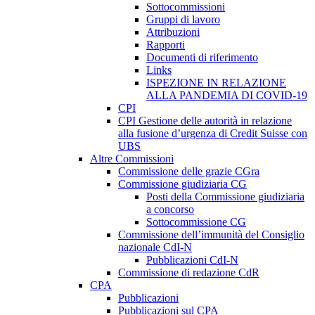
Sottocommissioni
Gruppi di lavoro
Attribuzioni
Rapporti
Documenti di riferimento
Links
ISPEZIONE IN RELAZIONE
ALLA PANDEMIA DI COVID-19
CPI
CPI Gestione delle autorità in relazione
alla fusione d’urgenza di Credit Suisse con
UBS
Altre Commissioni
Commissione delle grazie CGra
Commissione giudiziaria CG
Posti della Commissione giudiziaria
a concorso
Sottocommissione CG
Commissione dell’immunità del Consiglio
nazionale CdI-N
Pubblicazioni CdI-N
Commissione di redazione CdR
CPA
Pubblicazioni
Pubblicazioni sul CPA