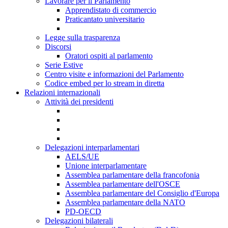
Lavorare per il Parlamento
Apprendistato di commercio
Praticantato universitario
Legge sulla trasparenza
Discorsi
Oratori ospiti al parlamento
Serie Estive
Centro visite e informazioni del Parlamento
Codice embed per lo stream in diretta
Relazioni internazionali
Attività dei presidenti
Delegazioni interparlamentari
AELS/UE
Unione interparlamentare
Assemblea parlamentare della francofonia
Assemblea parlamentare dell'OSCE
Assemblea parlamentare del Consiglio d'Europa
Assemblea parlamentare della NATO
PD-OECD
Delegazioni bilaterali