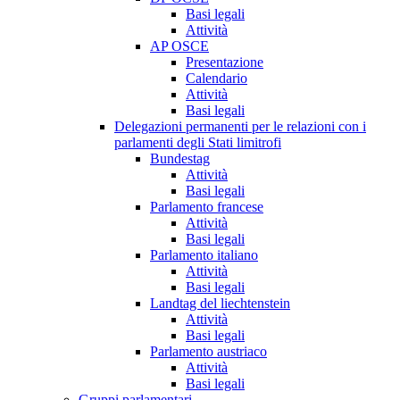
Basi legali
Attività
AP OSCE
Presentazione
Calendario
Attività
Basi legali
Delegazioni permanenti per le relazioni con i
parlamenti degli Stati limitrofi
Bundestag
Attività
Basi legali
Parlamento francese
Attività
Basi legali
Parlamento italiano
Attività
Basi legali
Landtag del liechtenstein
Attività
Basi legali
Parlamento austriaco
Attività
Basi legali
Gruppi parlamentari