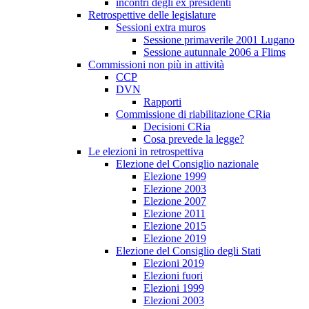
incontri degli ex presidenti
Retrospettive delle legislature
Sessioni extra muros
Sessione primaverile 2001 Lugano
Sessione autunnale 2006 a Flims
Commissioni non più in attività
CCP
DVN
Rapporti
Commissione di riabilitazione CRia
Decisioni CRia
Cosa prevede la legge?
Le elezioni in retrospettiva
Elezione del Consiglio nazionale
Elezione 1999
Elezione 2003
Elezione 2007
Elezione 2011
Elezione 2015
Elezione 2019
Elezione del Consiglio degli Stati
Elezioni 2019
Elezioni fuori
Elezioni 1999
Elezioni 2003