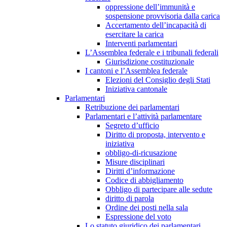
oppressione dell’immunità e
sospensione provvisoria dalla carica
Accertamento dell’incapacità di
esercitare la carica
Interventi parlamentari
L’Assemblea federale e i tribunali federali
Giurisdizione costituzionale
I cantoni e l’Assemblea federale
Elezioni del Consiglio degli Stati
Iniziativa cantonale
Parlamentari
Retribuzione dei parlamentari
Parlamentari e l’attività parlamentare
Segreto d’ufficio
Diritto di proposta, intervento e
iniziativa
obbligo-di-ricusazione
Misure disciplinari
Diritti d’informazione
Codice di abbigliamento
Obbligo di partecipare alle sedute
diritto di parola
Ordine dei posti nella sala
Espressione del voto
Lo statuto giuridico dei parlamentari