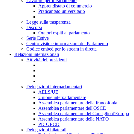
Lavorare per il Parlamento
Apprendistato di commercio
Praticantato universitario
Legge sulla trasparenza
Discorsi
Oratori ospiti al parlamento
Serie Estive
Centro visite e informazioni del Parlamento
Codice embed per lo stream in diretta
Relazioni internazionali
Attività dei presidenti
Delegazioni interparlamentari
AELS/UE
Unione interparlamentare
Assemblea parlamentare della francofonia
Assemblea parlamentare dell'OSCE
Assemblea parlamentare del Consiglio d'Europa
Assemblea parlamentare della NATO
PD-OECD
Delegazioni bilaterali