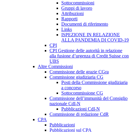
Sottocommissioni
Gruppi di lavoro
Attribuzioni
Rapporti
Documenti di riferimento
Links
ISPEZIONE IN RELAZIONE
ALLA PANDEMIA DI COVID-19
CPI
CPI Gestione delle autorità in relazione
alla fusione d’urgenza di Credit Suisse con
UBS
Altre Commissioni
Commissione delle grazie CGra
Commissione giudiziaria CG
Posti della Commissione giudiziaria
a concorso
Sottocommissione CG
Commissione dell’immunità del Consiglio
nazionale CdI-N
Pubblicazioni CdI-N
Commissione di redazione CdR
CPA
Pubblicazioni
Pubblicazioni sul CPA