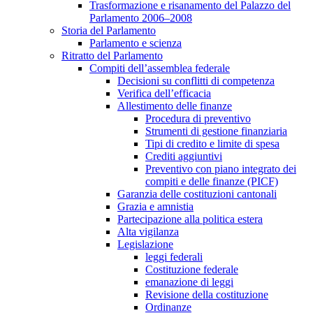
Trasformazione e risanamento del Palazzo del
Parlamento 2006–2008
Storia del Parlamento
Parlamento e scienza
Ritratto del Parlamento
Compiti dell’assemblea federale
Decisioni su conflitti di competenza
Verifica dell’efficacia
Allestimento delle finanze
Procedura di preventivo
Strumenti di gestione finanziaria
Tipi di credito e limite di spesa
Crediti aggiuntivi
Preventivo con piano integrato dei
compiti e delle finanze (PICF)
Garanzia delle costituzioni cantonali
Grazia e amnistia
Partecipazione alla politica estera
Alta vigilanza
Legislazione
leggi federali
Costituzione federale
emanazione di leggi
Revisione della costituzione
Ordinanze