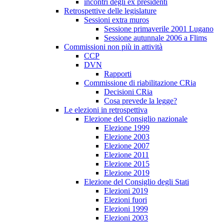
incontri degli ex presidenti
Retrospettive delle legislature
Sessioni extra muros
Sessione primaverile 2001 Lugano
Sessione autunnale 2006 a Flims
Commissioni non più in attività
CCP
DVN
Rapporti
Commissione di riabilitazione CRia
Decisioni CRia
Cosa prevede la legge?
Le elezioni in retrospettiva
Elezione del Consiglio nazionale
Elezione 1999
Elezione 2003
Elezione 2007
Elezione 2011
Elezione 2015
Elezione 2019
Elezione del Consiglio degli Stati
Elezioni 2019
Elezioni fuori
Elezioni 1999
Elezioni 2003