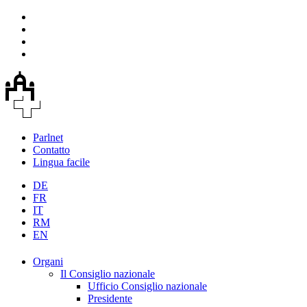
Parlnet
Contatto
Lingua facile
DE
FR
IT
RM
EN
Organi
Il Consiglio nazionale
Ufficio Consiglio nazionale
Presidente