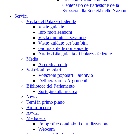
Centenario dell’adesione della
Svizzera alla Società delle Nazioni
Servizi
Visita del Palazzo federale
Visite guidate
Info fuori sessioni
Visita durante la sessione
Visite guidate per bambini
Giornata delle porte aperte
Audiovisita guidata di Palazzo federale
Media
Accreditamenti
Votazioni popolari
Votazioni popolari – archivio
Deliberazioni / Argomenti
Biblioteca del Parlamento
Sostegno alla ricerca
News
Temi in primo piano
Aiuto ricerca
Avvisi
Mediateca
Fotografie: condizioni di utilizzazione
Webcam