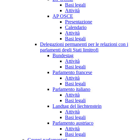
Basi legali
Attività
AP OSCE
Presentazione
Calendario
Attività
Basi legali
Delegazioni permanenti per le relazioni con i
parlamenti degli Stati limitrofi
Bundestag
Attività
Basi legali
Parlamento francese
Attività
Basi legali
Parlamento italiano
Attività
Basi legali
Landtag del liechtenstein
Attività
Basi legali
Parlamento austriaco
Attività
Basi legali
Gruppi parlamentari