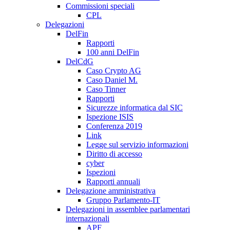
Commissioni speciali
CPL
Delegazioni
DelFin
Rapporti
100 anni DelFin
DelCdG
Caso Crypto AG
Caso Daniel M.
Caso Tinner
Rapporti
Sicurezze informatica dal SIC
Ispezione ISIS
Conferenza 2019
Link
Legge sul servizio informazioni
Diritto di accesso
cyber
Ispezioni
Rapporti annuali
Delegazione amministrativa
Gruppo Parlamento-IT
Delegazioni in assemblee parlamentari
internazionali
APF