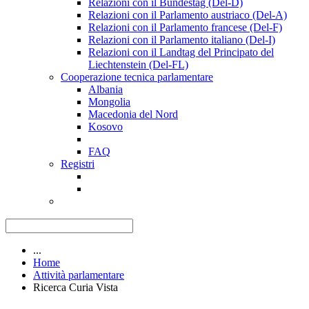
Relazioni con il Bundestag (Del-D)
Relazioni con il Parlamento austriaco (Del-A)
Relazioni con il Parlamento francese (Del-F)
Relazioni con il Parlamento italiano (Del-I)
Relazioni con il Landtag del Principato del
Liechtenstein (Del-FL)
Cooperazione tecnica parlamentare
Albania
Mongolia
Macedonia del Nord
Kosovo
FAQ
Registri
...
Home
Attività parlamentare
Ricerca Curia Vista