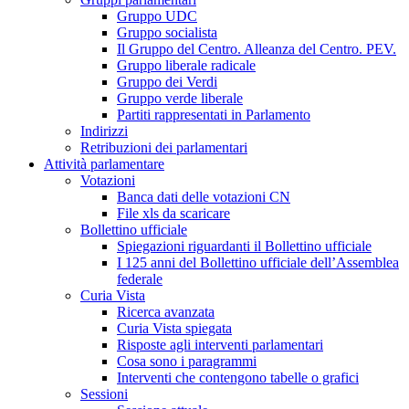
Gruppo UDC
Gruppo socialista
Il Gruppo del Centro. Alleanza del Centro. PEV.
Gruppo liberale radicale
Gruppo dei Verdi
Gruppo verde liberale
Partiti rappresentati in Parlamento
Indirizzi
Retribuzioni dei parlamentari
Attività parlamentare
Votazioni
Banca dati delle votazioni CN
File xls da scaricare
Bollettino ufficiale
Spiegazioni riguardanti il Bollettino ufficiale
I 125 anni del Bollettino ufficiale dell’Assemblea
federale
Curia Vista
Ricerca avanzata
Curia Vista spiegata
Risposte agli interventi parlamentari
Cosa sono i paragrammi
Interventi che contengono tabelle o grafici
Sessioni