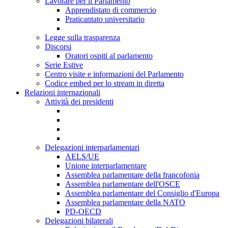
Lavorare per il Parlamento
Apprendistato di commercio
Praticantato universitario
Legge sulla trasparenza
Discorsi
Oratori ospiti al parlamento
Serie Estive
Centro visite e informazioni del Parlamento
Codice embed per lo stream in diretta
Relazioni internazionali
Attività dei presidenti
Delegazioni interparlamentari
AELS/UE
Unione interparlamentare
Assemblea parlamentare della francofonia
Assemblea parlamentare dell'OSCE
Assemblea parlamentare del Consiglio d'Europa
Assemblea parlamentare della NATO
PD-OECD
Delegazioni bilaterali