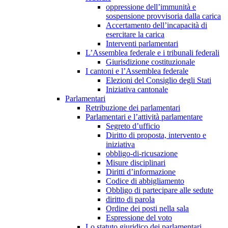
oppressione dell’immunità e
sospensione provvisoria dalla carica
Accertamento dell’incapacità di
esercitare la carica
Interventi parlamentari
L’Assemblea federale e i tribunali federali
Giurisdizione costituzionale
I cantoni e l’Assemblea federale
Elezioni del Consiglio degli Stati
Iniziativa cantonale
Parlamentari
Retribuzione dei parlamentari
Parlamentari e l’attività parlamentare
Segreto d’ufficio
Diritto di proposta, intervento e
iniziativa
obbligo-di-ricusazione
Misure disciplinari
Diritti d’informazione
Codice di abbigliamento
Obbligo di partecipare alle sedute
diritto di parola
Ordine dei posti nella sala
Espressione del voto
Lo statuto giuridico dei parlamentari