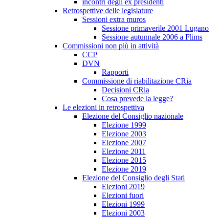
incontri degli ex presidenti
Retrospettive delle legislature
Sessioni extra muros
Sessione primaverile 2001 Lugano
Sessione autunnale 2006 a Flims
Commissioni non più in attività
CCP
DVN
Rapporti
Commissione di riabilitazione CRia
Decisioni CRia
Cosa prevede la legge?
Le elezioni in retrospettiva
Elezione del Consiglio nazionale
Elezione 1999
Elezione 2003
Elezione 2007
Elezione 2011
Elezione 2015
Elezione 2019
Elezione del Consiglio degli Stati
Elezioni 2019
Elezioni fuori
Elezioni 1999
Elezioni 2003