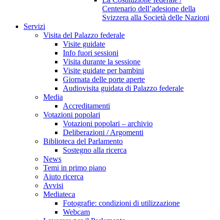
Centenario dell’adesione della
Svizzera alla Società delle Nazioni
Servizi
Visita del Palazzo federale
Visite guidate
Info fuori sessioni
Visita durante la sessione
Visite guidate per bambini
Giornata delle porte aperte
Audiovisita guidata di Palazzo federale
Media
Accreditamenti
Votazioni popolari
Votazioni popolari – archivio
Deliberazioni / Argomenti
Biblioteca del Parlamento
Sostegno alla ricerca
News
Temi in primo piano
Aiuto ricerca
Avvisi
Mediateca
Fotografie: condizioni di utilizzazione
Webcam