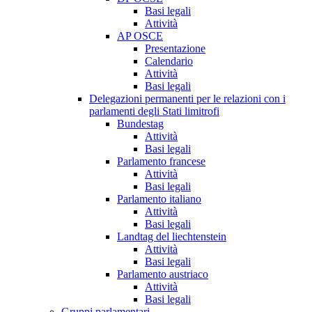
Basi legali
Attività
AP OSCE
Presentazione
Calendario
Attività
Basi legali
Delegazioni permanenti per le relazioni con i
parlamenti degli Stati limitrofi
Bundestag
Attività
Basi legali
Parlamento francese
Attività
Basi legali
Parlamento italiano
Attività
Basi legali
Landtag del liechtenstein
Attività
Basi legali
Parlamento austriaco
Attività
Basi legali
Gruppi parlamentari