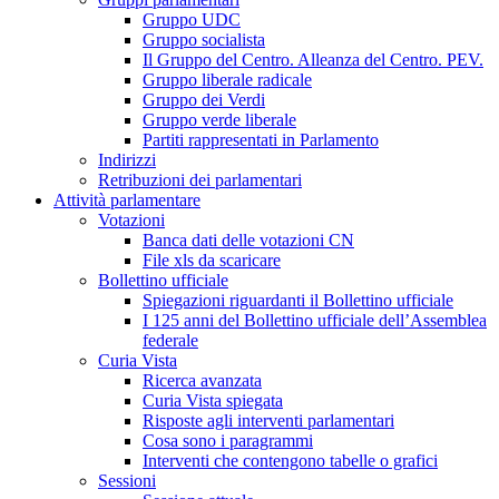
Gruppo UDC
Gruppo socialista
Il Gruppo del Centro. Alleanza del Centro. PEV.
Gruppo liberale radicale
Gruppo dei Verdi
Gruppo verde liberale
Partiti rappresentati in Parlamento
Indirizzi
Retribuzioni dei parlamentari
Attività parlamentare
Votazioni
Banca dati delle votazioni CN
File xls da scaricare
Bollettino ufficiale
Spiegazioni riguardanti il Bollettino ufficiale
I 125 anni del Bollettino ufficiale dell’Assemblea
federale
Curia Vista
Ricerca avanzata
Curia Vista spiegata
Risposte agli interventi parlamentari
Cosa sono i paragrammi
Interventi che contengono tabelle o grafici
Sessioni