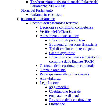
Trasformazione e risanamento del Palazzo del
Parlamento 2006–2008
Storia del Parlamento
Parlamento e scienza
Ritratto del Parlamento
Compiti dell’assemblea federale
Decisioni su conflitti di competenza
Verifica dell’efficacia
Allestimento delle finanze
Procedura di preventivo
Strumenti di gestione finanziaria
Tipi di credito e limite di spesa
Crediti aggiuntivi
Preventivo con piano integrato dei
compiti e delle finanze (PICF)
Garanzia delle costituzioni cantonali
Grazia e amnistia
Partecipazione alla politica estera
Alta vigilanza
Legislazione
leggi federali
Costituzione federale
emanazione di leggi
Revisione della costituzione
Ordinanze