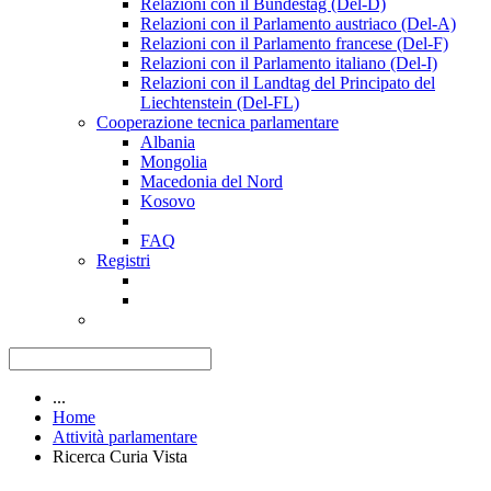
Relazioni con il Bundestag (Del-D)
Relazioni con il Parlamento austriaco (Del-A)
Relazioni con il Parlamento francese (Del-F)
Relazioni con il Parlamento italiano (Del-I)
Relazioni con il Landtag del Principato del
Liechtenstein (Del-FL)
Cooperazione tecnica parlamentare
Albania
Mongolia
Macedonia del Nord
Kosovo
FAQ
Registri
...
Home
Attività parlamentare
Ricerca Curia Vista