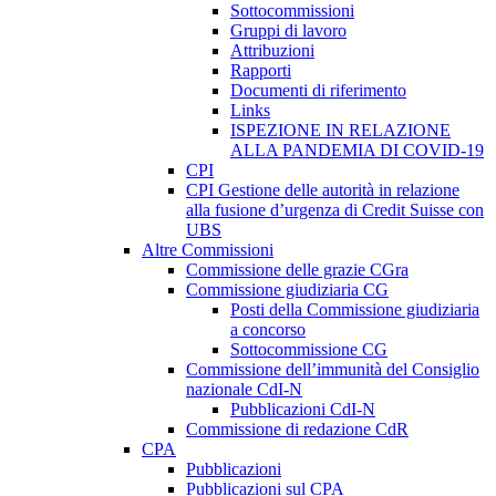
Sottocommissioni
Gruppi di lavoro
Attribuzioni
Rapporti
Documenti di riferimento
Links
ISPEZIONE IN RELAZIONE
ALLA PANDEMIA DI COVID-19
CPI
CPI Gestione delle autorità in relazione
alla fusione d’urgenza di Credit Suisse con
UBS
Altre Commissioni
Commissione delle grazie CGra
Commissione giudiziaria CG
Posti della Commissione giudiziaria
a concorso
Sottocommissione CG
Commissione dell’immunità del Consiglio
nazionale CdI-N
Pubblicazioni CdI-N
Commissione di redazione CdR
CPA
Pubblicazioni
Pubblicazioni sul CPA