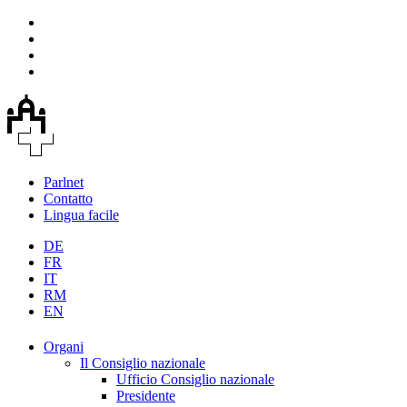
Parlnet
Contatto
Lingua facile
DE
FR
IT
RM
EN
Organi
Il Consiglio nazionale
Ufficio Consiglio nazionale
Presidente