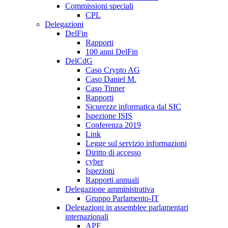
Commissioni speciali
CPL
Delegazioni
DelFin
Rapporti
100 anni DelFin
DelCdG
Caso Crypto AG
Caso Daniel M.
Caso Tinner
Rapporti
Sicurezze informatica dal SIC
Ispezione ISIS
Conferenza 2019
Link
Legge sul servizio informazioni
Diritto di accesso
cyber
Ispezioni
Rapporti annuali
Delegazione amministrativa
Gruppo Parlamento-IT
Delegazioni in assemblee parlamentari
internazionali
APF