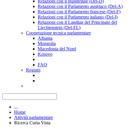
Relazioni con il Bundestag (Del-D)
Relazioni con il Parlamento austriaco (Del-A)
Relazioni con il Parlamento francese (Del-F)
Relazioni con il Parlamento italiano (Del-I)
Relazioni con il Landtag del Principato del
Liechtenstein (Del-FL)
Cooperazione tecnica parlamentare
Albania
Mongolia
Macedonia del Nord
Kosovo
FAQ
Registri
...
Home
Attività parlamentare
Ricerca Curia Vista