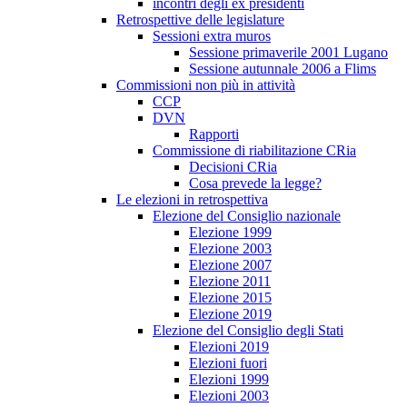
incontri degli ex presidenti
Retrospettive delle legislature
Sessioni extra muros
Sessione primaverile 2001 Lugano
Sessione autunnale 2006 a Flims
Commissioni non più in attività
CCP
DVN
Rapporti
Commissione di riabilitazione CRia
Decisioni CRia
Cosa prevede la legge?
Le elezioni in retrospettiva
Elezione del Consiglio nazionale
Elezione 1999
Elezione 2003
Elezione 2007
Elezione 2011
Elezione 2015
Elezione 2019
Elezione del Consiglio degli Stati
Elezioni 2019
Elezioni fuori
Elezioni 1999
Elezioni 2003