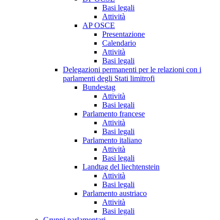
Basi legali
Attività
AP OSCE
Presentazione
Calendario
Attività
Basi legali
Delegazioni permanenti per le relazioni con i
parlamenti degli Stati limitrofi
Bundestag
Attività
Basi legali
Parlamento francese
Attività
Basi legali
Parlamento italiano
Attività
Basi legali
Landtag del liechtenstein
Attività
Basi legali
Parlamento austriaco
Attività
Basi legali
Gruppi parlamentari