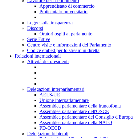
Lavorare per il Parlamento
Apprendistato di commercio
Praticantato universitario
Legge sulla trasparenza
Discorsi
Oratori ospiti al parlamento
Serie Estive
Centro visite e informazioni del Parlamento
Codice embed per lo stream in diretta
Relazioni internazionali
Attività dei presidenti
Delegazioni interparlamentari
AELS/UE
Unione interparlamentare
Assemblea parlamentare della francofonia
Assemblea parlamentare dell'OSCE
Assemblea parlamentare del Consiglio d'Europa
Assemblea parlamentare della NATO
PD-OECD
Delegazioni bilaterali