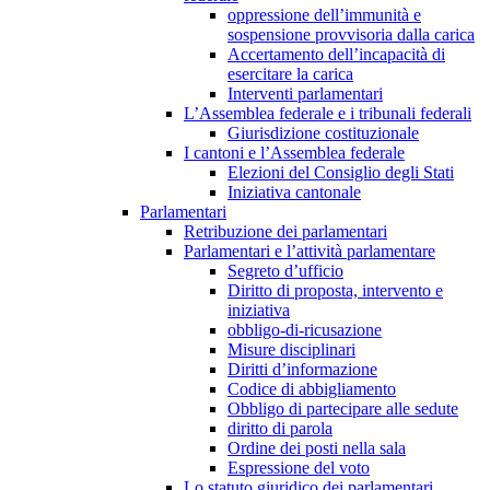
oppressione dell’immunità e
sospensione provvisoria dalla carica
Accertamento dell’incapacità di
esercitare la carica
Interventi parlamentari
L’Assemblea federale e i tribunali federali
Giurisdizione costituzionale
I cantoni e l’Assemblea federale
Elezioni del Consiglio degli Stati
Iniziativa cantonale
Parlamentari
Retribuzione dei parlamentari
Parlamentari e l’attività parlamentare
Segreto d’ufficio
Diritto di proposta, intervento e
iniziativa
obbligo-di-ricusazione
Misure disciplinari
Diritti d’informazione
Codice di abbigliamento
Obbligo di partecipare alle sedute
diritto di parola
Ordine dei posti nella sala
Espressione del voto
Lo statuto giuridico dei parlamentari