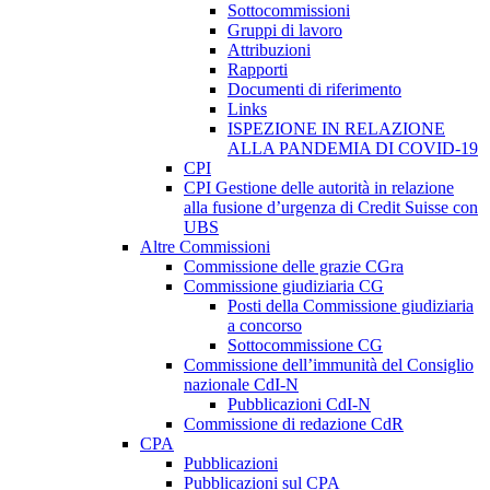
Sottocommissioni
Gruppi di lavoro
Attribuzioni
Rapporti
Documenti di riferimento
Links
ISPEZIONE IN RELAZIONE
ALLA PANDEMIA DI COVID-19
CPI
CPI Gestione delle autorità in relazione
alla fusione d’urgenza di Credit Suisse con
UBS
Altre Commissioni
Commissione delle grazie CGra
Commissione giudiziaria CG
Posti della Commissione giudiziaria
a concorso
Sottocommissione CG
Commissione dell’immunità del Consiglio
nazionale CdI-N
Pubblicazioni CdI-N
Commissione di redazione CdR
CPA
Pubblicazioni
Pubblicazioni sul CPA