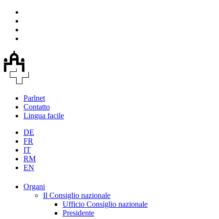
Parlnet
Contatto
Lingua facile
DE
FR
IT
RM
EN
Organi
Il Consiglio nazionale
Ufficio Consiglio nazionale
Presidente