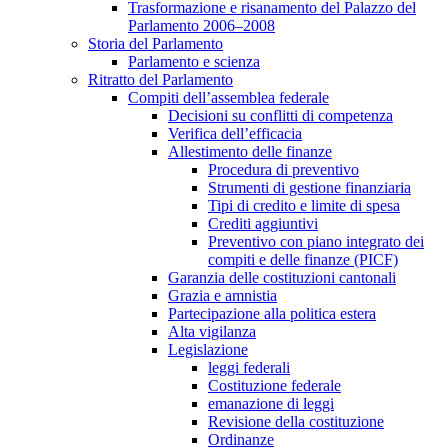
Trasformazione e risanamento del Palazzo del
Parlamento 2006–2008
Storia del Parlamento
Parlamento e scienza
Ritratto del Parlamento
Compiti dell’assemblea federale
Decisioni su conflitti di competenza
Verifica dell’efficacia
Allestimento delle finanze
Procedura di preventivo
Strumenti di gestione finanziaria
Tipi di credito e limite di spesa
Crediti aggiuntivi
Preventivo con piano integrato dei
compiti e delle finanze (PICF)
Garanzia delle costituzioni cantonali
Grazia e amnistia
Partecipazione alla politica estera
Alta vigilanza
Legislazione
leggi federali
Costituzione federale
emanazione di leggi
Revisione della costituzione
Ordinanze