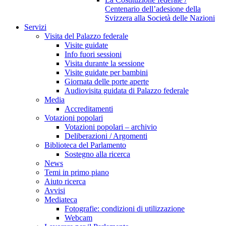
Centenario dell’adesione della
Svizzera alla Società delle Nazioni
Servizi
Visita del Palazzo federale
Visite guidate
Info fuori sessioni
Visita durante la sessione
Visite guidate per bambini
Giornata delle porte aperte
Audiovisita guidata di Palazzo federale
Media
Accreditamenti
Votazioni popolari
Votazioni popolari – archivio
Deliberazioni / Argomenti
Biblioteca del Parlamento
Sostegno alla ricerca
News
Temi in primo piano
Aiuto ricerca
Avvisi
Mediateca
Fotografie: condizioni di utilizzazione
Webcam