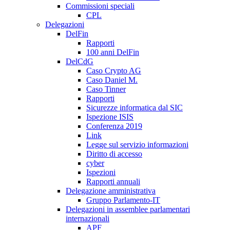
Commissioni speciali
CPL
Delegazioni
DelFin
Rapporti
100 anni DelFin
DelCdG
Caso Crypto AG
Caso Daniel M.
Caso Tinner
Rapporti
Sicurezze informatica dal SIC
Ispezione ISIS
Conferenza 2019
Link
Legge sul servizio informazioni
Diritto di accesso
cyber
Ispezioni
Rapporti annuali
Delegazione amministrativa
Gruppo Parlamento-IT
Delegazioni in assemblee parlamentari
internazionali
APF