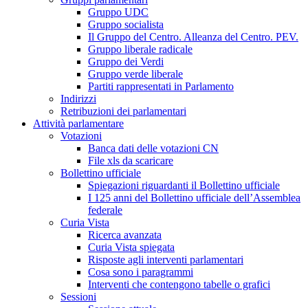
Gruppo UDC
Gruppo socialista
Il Gruppo del Centro. Alleanza del Centro. PEV.
Gruppo liberale radicale
Gruppo dei Verdi
Gruppo verde liberale
Partiti rappresentati in Parlamento
Indirizzi
Retribuzioni dei parlamentari
Attività parlamentare
Votazioni
Banca dati delle votazioni CN
File xls da scaricare
Bollettino ufficiale
Spiegazioni riguardanti il Bollettino ufficiale
I 125 anni del Bollettino ufficiale dell’Assemblea
federale
Curia Vista
Ricerca avanzata
Curia Vista spiegata
Risposte agli interventi parlamentari
Cosa sono i paragrammi
Interventi che contengono tabelle o grafici
Sessioni