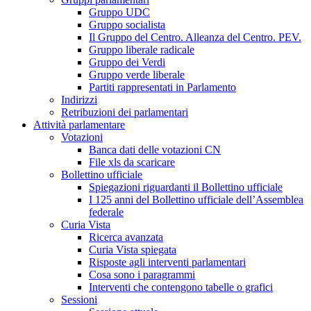
Gruppo UDC
Gruppo socialista
Il Gruppo del Centro. Alleanza del Centro. PEV.
Gruppo liberale radicale
Gruppo dei Verdi
Gruppo verde liberale
Partiti rappresentati in Parlamento
Indirizzi
Retribuzioni dei parlamentari
Attività parlamentare
Votazioni
Banca dati delle votazioni CN
File xls da scaricare
Bollettino ufficiale
Spiegazioni riguardanti il Bollettino ufficiale
I 125 anni del Bollettino ufficiale dell’Assemblea
federale
Curia Vista
Ricerca avanzata
Curia Vista spiegata
Risposte agli interventi parlamentari
Cosa sono i paragrammi
Interventi che contengono tabelle o grafici
Sessioni