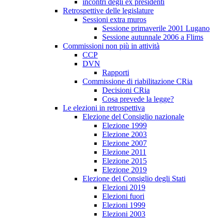
incontri degli ex presidenti
Retrospettive delle legislature
Sessioni extra muros
Sessione primaverile 2001 Lugano
Sessione autunnale 2006 a Flims
Commissioni non più in attività
CCP
DVN
Rapporti
Commissione di riabilitazione CRia
Decisioni CRia
Cosa prevede la legge?
Le elezioni in retrospettiva
Elezione del Consiglio nazionale
Elezione 1999
Elezione 2003
Elezione 2007
Elezione 2011
Elezione 2015
Elezione 2019
Elezione del Consiglio degli Stati
Elezioni 2019
Elezioni fuori
Elezioni 1999
Elezioni 2003