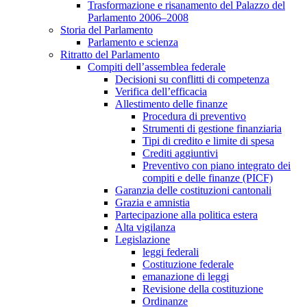
Trasformazione e risanamento del Palazzo del
Parlamento 2006–2008
Storia del Parlamento
Parlamento e scienza
Ritratto del Parlamento
Compiti dell’assemblea federale
Decisioni su conflitti di competenza
Verifica dell’efficacia
Allestimento delle finanze
Procedura di preventivo
Strumenti di gestione finanziaria
Tipi di credito e limite di spesa
Crediti aggiuntivi
Preventivo con piano integrato dei
compiti e delle finanze (PICF)
Garanzia delle costituzioni cantonali
Grazia e amnistia
Partecipazione alla politica estera
Alta vigilanza
Legislazione
leggi federali
Costituzione federale
emanazione di leggi
Revisione della costituzione
Ordinanze