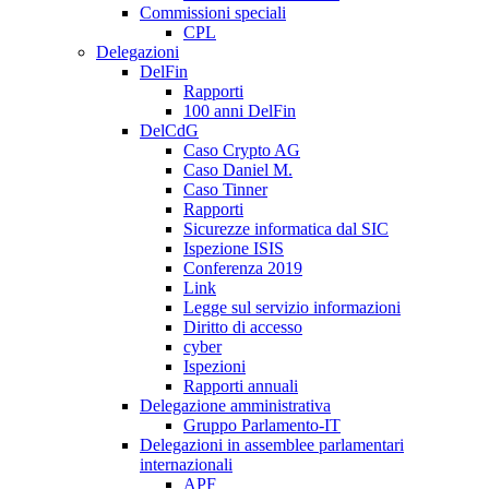
Commissioni speciali
CPL
Delegazioni
DelFin
Rapporti
100 anni DelFin
DelCdG
Caso Crypto AG
Caso Daniel M.
Caso Tinner
Rapporti
Sicurezze informatica dal SIC
Ispezione ISIS
Conferenza 2019
Link
Legge sul servizio informazioni
Diritto di accesso
cyber
Ispezioni
Rapporti annuali
Delegazione amministrativa
Gruppo Parlamento-IT
Delegazioni in assemblee parlamentari
internazionali
APF