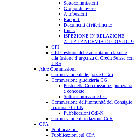
Sottocommissioni
Gruppi di lavoro
Attribuzioni
Rapporti
Documenti di riferimento
Links
ISPEZIONE IN RELAZIONE
ALLA PANDEMIA DI COVID-19
CPI
CPI Gestione delle autorità in relazione
alla fusione d’urgenza di Credit Suisse con
UBS
Altre Commissioni
Commissione delle grazie CGra
Commissione giudiziaria CG
Posti della Commissione giudiziaria
a concorso
Sottocommissione CG
Commissione dell’immunità del Consiglio
nazionale CdI-N
Pubblicazioni CdI-N
Commissione di redazione CdR
CPA
Pubblicazioni
Pubblicazioni sul CPA