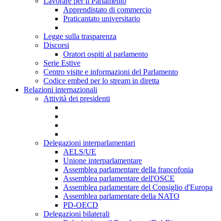
Lavorare per il Parlamento
Apprendistato di commercio
Praticantato universitario
Legge sulla trasparenza
Discorsi
Oratori ospiti al parlamento
Serie Estive
Centro visite e informazioni del Parlamento
Codice embed per lo stream in diretta
Relazioni internazionali
Attività dei presidenti
Delegazioni interparlamentari
AELS/UE
Unione interparlamentare
Assemblea parlamentare della francofonia
Assemblea parlamentare dell'OSCE
Assemblea parlamentare del Consiglio d'Europa
Assemblea parlamentare della NATO
PD-OECD
Delegazioni bilaterali