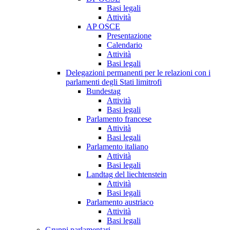
Basi legali
Attività
AP OSCE
Presentazione
Calendario
Attività
Basi legali
Delegazioni permanenti per le relazioni con i
parlamenti degli Stati limitrofi
Bundestag
Attività
Basi legali
Parlamento francese
Attività
Basi legali
Parlamento italiano
Attività
Basi legali
Landtag del liechtenstein
Attività
Basi legali
Parlamento austriaco
Attività
Basi legali
Gruppi parlamentari