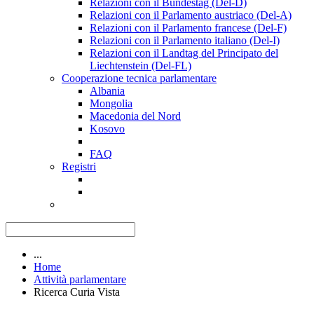
Relazioni con il Bundestag (Del-D)
Relazioni con il Parlamento austriaco (Del-A)
Relazioni con il Parlamento francese (Del-F)
Relazioni con il Parlamento italiano (Del-I)
Relazioni con il Landtag del Principato del
Liechtenstein (Del-FL)
Cooperazione tecnica parlamentare
Albania
Mongolia
Macedonia del Nord
Kosovo
FAQ
Registri
...
Home
Attività parlamentare
Ricerca Curia Vista