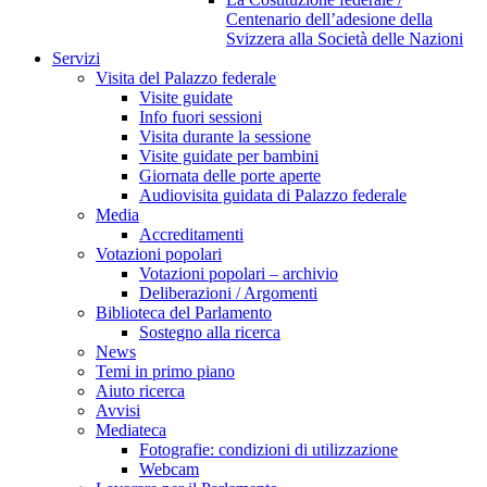
Centenario dell’adesione della
Svizzera alla Società delle Nazioni
Servizi
Visita del Palazzo federale
Visite guidate
Info fuori sessioni
Visita durante la sessione
Visite guidate per bambini
Giornata delle porte aperte
Audiovisita guidata di Palazzo federale
Media
Accreditamenti
Votazioni popolari
Votazioni popolari – archivio
Deliberazioni / Argomenti
Biblioteca del Parlamento
Sostegno alla ricerca
News
Temi in primo piano
Aiuto ricerca
Avvisi
Mediateca
Fotografie: condizioni di utilizzazione
Webcam