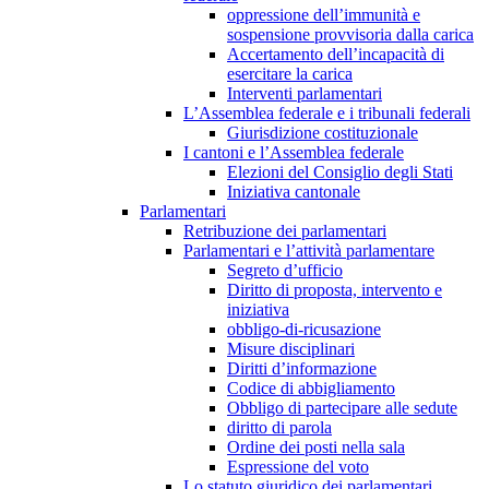
oppressione dell’immunità e
sospensione provvisoria dalla carica
Accertamento dell’incapacità di
esercitare la carica
Interventi parlamentari
L’Assemblea federale e i tribunali federali
Giurisdizione costituzionale
I cantoni e l’Assemblea federale
Elezioni del Consiglio degli Stati
Iniziativa cantonale
Parlamentari
Retribuzione dei parlamentari
Parlamentari e l’attività parlamentare
Segreto d’ufficio
Diritto di proposta, intervento e
iniziativa
obbligo-di-ricusazione
Misure disciplinari
Diritti d’informazione
Codice di abbigliamento
Obbligo di partecipare alle sedute
diritto di parola
Ordine dei posti nella sala
Espressione del voto
Lo statuto giuridico dei parlamentari