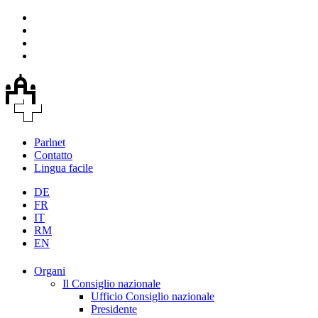
Parlnet
Contatto
Lingua facile
DE
FR
IT
RM
EN
Organi
Il Consiglio nazionale
Ufficio Consiglio nazionale
Presidente