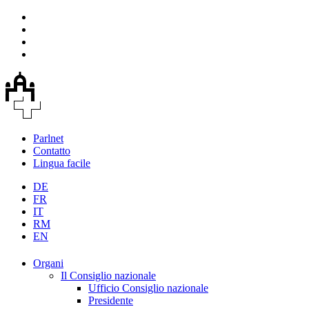
Parlnet
Contatto
Lingua facile
DE
FR
IT
RM
EN
Organi
Il Consiglio nazionale
Ufficio Consiglio nazionale
Presidente