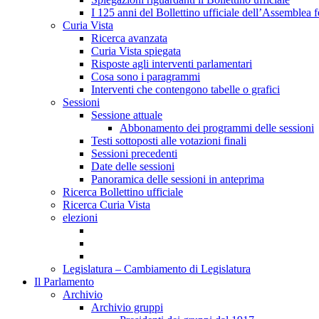
I 125 anni del Bollettino ufficiale dell’Assemblea f
Curia Vista
Ricerca avanzata
Curia Vista spiegata
Risposte agli interventi parlamentari
Cosa sono i paragrammi
Interventi che contengono tabelle o grafici
Sessioni
Sessione attuale
Abbonamento dei programmi delle sessioni
Testi sottoposti alle votazioni finali
Sessioni precedenti
Date delle sessioni
Panoramica delle sessioni in anteprima
Ricerca Bollettino ufficiale
Ricerca Curia Vista
elezioni
Legislatura – Cambiamento di Legislatura
Il Parlamento
Archivio
Archivio gruppi