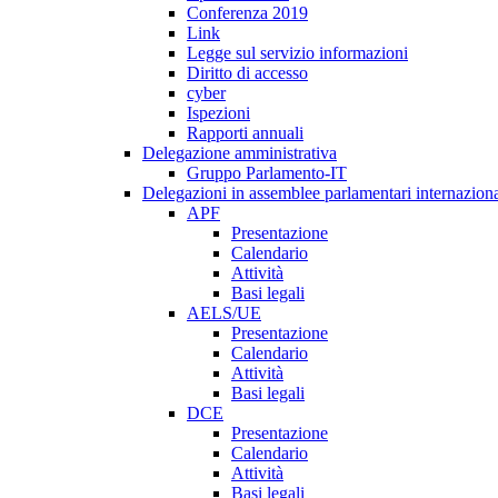
Conferenza 2019
Link
Legge sul servizio informazioni
Diritto di accesso
cyber
Ispezioni
Rapporti annuali
Delegazione amministrativa
Gruppo Parlamento-IT
Delegazioni in assemblee parlamentari internaziona
APF
Presentazione
Calendario
Attività
Basi legali
AELS/UE
Presentazione
Calendario
Attività
Basi legali
DCE
Presentazione
Calendario
Attività
Basi legali