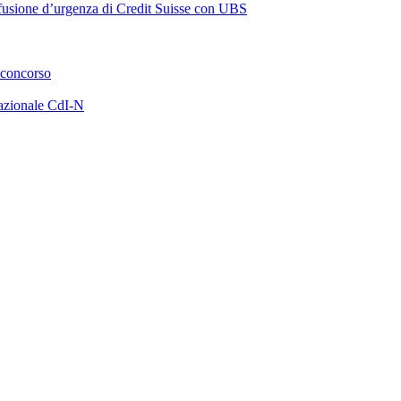
a fusione d’urgenza di Credit Suisse con UBS
 concorso
azionale CdI-N