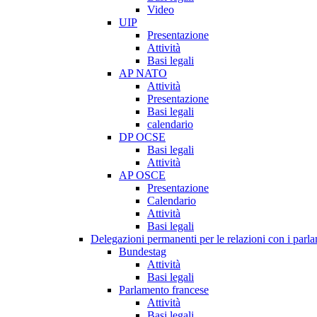
Video
UIP
Presentazione
Attività
Basi legali
AP NATO
Attività
Presentazione
Basi legali
calendario
DP OCSE
Basi legali
Attività
AP OSCE
Presentazione
Calendario
Attività
Basi legali
Delegazioni permanenti per le relazioni con i parlam
Bundestag
Attività
Basi legali
Parlamento francese
Attività
Basi legali