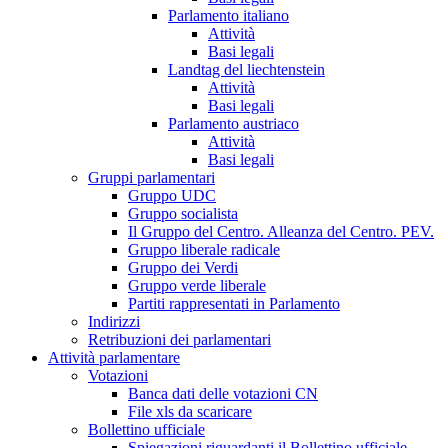
Parlamento italiano
Attività
Basi legali
Landtag del liechtenstein
Attività
Basi legali
Parlamento austriaco
Attività
Basi legali
Gruppi parlamentari
Gruppo UDC
Gruppo socialista
Il Gruppo del Centro. Alleanza del Centro. PEV.
Gruppo liberale radicale
Gruppo dei Verdi
Gruppo verde liberale
Partiti rappresentati in Parlamento
Indirizzi
Retribuzioni dei parlamentari
Attività parlamentare
Votazioni
Banca dati delle votazioni CN
File xls da scaricare
Bollettino ufficiale
Spiegazioni riguardanti il Bollettino ufficiale