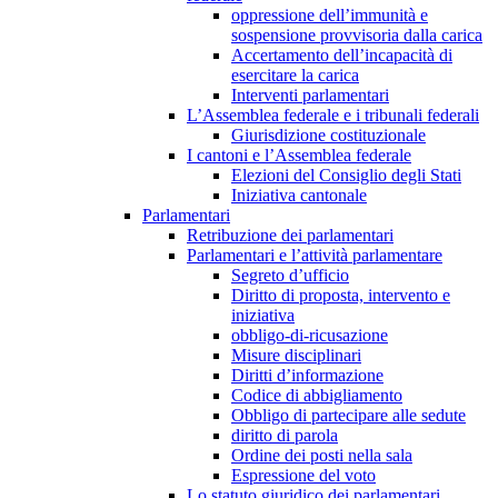
oppressione dell’immunità e
sospensione provvisoria dalla carica
Accertamento dell’incapacità di
esercitare la carica
Interventi parlamentari
L’Assemblea federale e i tribunali federali
Giurisdizione costituzionale
I cantoni e l’Assemblea federale
Elezioni del Consiglio degli Stati
Iniziativa cantonale
Parlamentari
Retribuzione dei parlamentari
Parlamentari e l’attività parlamentare
Segreto d’ufficio
Diritto di proposta, intervento e
iniziativa
obbligo-di-ricusazione
Misure disciplinari
Diritti d’informazione
Codice di abbigliamento
Obbligo di partecipare alle sedute
diritto di parola
Ordine dei posti nella sala
Espressione del voto
Lo statuto giuridico dei parlamentari