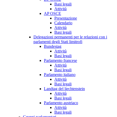
Basi legali
Attività
AP OSCE
Presentazione
Calendario
Attività
Basi legali
Delegazioni permanenti per le relazioni con i
parlamenti degli Stati limitrofi
Bundestag
Attività
Basi legali
Parlamento francese
Attività
Basi legali
Parlamento italiano
Attività
Basi legali
Landtag del liechtenstein
Attività
Basi legali
Parlamento austriaco
Attività
Basi legali
Gruppi parlamentari