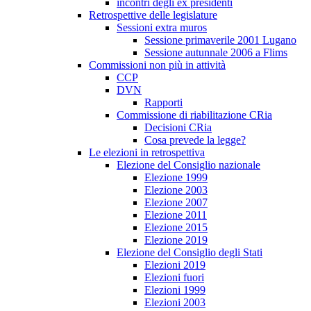
incontri degli ex presidenti
Retrospettive delle legislature
Sessioni extra muros
Sessione primaverile 2001 Lugano
Sessione autunnale 2006 a Flims
Commissioni non più in attività
CCP
DVN
Rapporti
Commissione di riabilitazione CRia
Decisioni CRia
Cosa prevede la legge?
Le elezioni in retrospettiva
Elezione del Consiglio nazionale
Elezione 1999
Elezione 2003
Elezione 2007
Elezione 2011
Elezione 2015
Elezione 2019
Elezione del Consiglio degli Stati
Elezioni 2019
Elezioni fuori
Elezioni 1999
Elezioni 2003