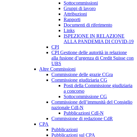
Sottocommissioni
Gruppi di lavoro
Attribuzioni
Rapporti
Documenti di riferimento
Links
ISPEZIONE IN RELAZIONE
ALLA PANDEMIA DI COVID-19
CPI
CPI Gestione delle autorità in relazione
alla fusione d’urgenza di Credit Suisse con
UBS
Altre Commissioni
Commissione delle grazie CGra
Commissione giudiziaria CG
Posti della Commissione giudiziaria
a concorso
Sottocommissione CG
Commissione dell’immunità del Consiglio
nazionale CdI-N
Pubblicazioni CdI-N
Commissione di redazione CdR
CPA
Pubblicazioni
Pubblicazioni sul CPA