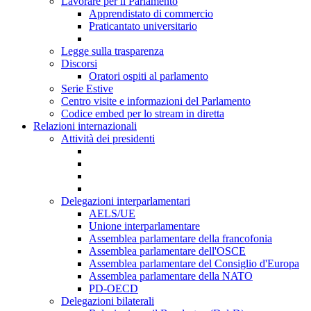
Lavorare per il Parlamento
Apprendistato di commercio
Praticantato universitario
Legge sulla trasparenza
Discorsi
Oratori ospiti al parlamento
Serie Estive
Centro visite e informazioni del Parlamento
Codice embed per lo stream in diretta
Relazioni internazionali
Attività dei presidenti
Delegazioni interparlamentari
AELS/UE
Unione interparlamentare
Assemblea parlamentare della francofonia
Assemblea parlamentare dell'OSCE
Assemblea parlamentare del Consiglio d'Europa
Assemblea parlamentare della NATO
PD-OECD
Delegazioni bilaterali