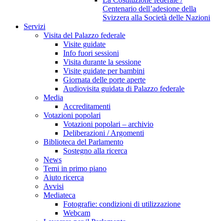
Centenario dell’adesione della
Svizzera alla Società delle Nazioni
Servizi
Visita del Palazzo federale
Visite guidate
Info fuori sessioni
Visita durante la sessione
Visite guidate per bambini
Giornata delle porte aperte
Audiovisita guidata di Palazzo federale
Media
Accreditamenti
Votazioni popolari
Votazioni popolari – archivio
Deliberazioni / Argomenti
Biblioteca del Parlamento
Sostegno alla ricerca
News
Temi in primo piano
Aiuto ricerca
Avvisi
Mediateca
Fotografie: condizioni di utilizzazione
Webcam