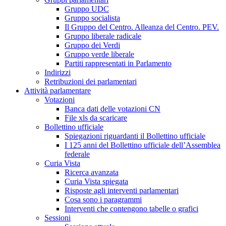
Gruppo UDC
Gruppo socialista
Il Gruppo del Centro. Alleanza del Centro. PEV.
Gruppo liberale radicale
Gruppo dei Verdi
Gruppo verde liberale
Partiti rappresentati in Parlamento
Indirizzi
Retribuzioni dei parlamentari
Attività parlamentare
Votazioni
Banca dati delle votazioni CN
File xls da scaricare
Bollettino ufficiale
Spiegazioni riguardanti il Bollettino ufficiale
I 125 anni del Bollettino ufficiale dell’Assemblea
federale
Curia Vista
Ricerca avanzata
Curia Vista spiegata
Risposte agli interventi parlamentari
Cosa sono i paragrammi
Interventi che contengono tabelle o grafici
Sessioni