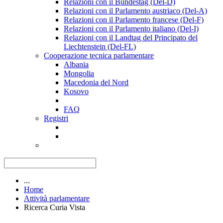
Relazioni con il Bundestag (Del-D)
Relazioni con il Parlamento austriaco (Del-A)
Relazioni con il Parlamento francese (Del-F)
Relazioni con il Parlamento italiano (Del-I)
Relazioni con il Landtag del Principato del
Liechtenstein (Del-FL)
Cooperazione tecnica parlamentare
Albania
Mongolia
Macedonia del Nord
Kosovo
FAQ
Registri
...
Home
Attività parlamentare
Ricerca Curia Vista