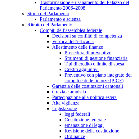
Trasformazione e risanamento del Palazzo del
Parlamento 2006–2008
Storia del Parlamento
Parlamento e scienza
Ritratto del Parlamento
Compiti dell’assemblea federale
Decisioni su conflitti di competenza
Verifica dell’efficacia
Allestimento delle finanze
Procedura di preventivo
Strumenti di gestione finanziaria
Tipi di credito e limite di spesa
Crediti aggiuntivi
Preventivo con piano integrato dei
compiti e delle finanze (PICF)
Garanzia delle costituzioni cantonali
Grazia e amnistia
Partecipazione alla politica estera
Alta vigilanza
Legislazione
leggi federali
Costituzione federale
emanazione di leggi
Revisione della costituzione
Ordinanze