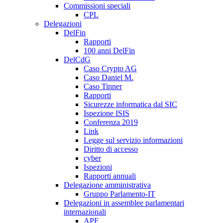
Commissioni speciali
CPL
Delegazioni
DelFin
Rapporti
100 anni DelFin
DelCdG
Caso Crypto AG
Caso Daniel M.
Caso Tinner
Rapporti
Sicurezze informatica dal SIC
Ispezione ISIS
Conferenza 2019
Link
Legge sul servizio informazioni
Diritto di accesso
cyber
Ispezioni
Rapporti annuali
Delegazione amministrativa
Gruppo Parlamento-IT
Delegazioni in assemblee parlamentari
internazionali
APF