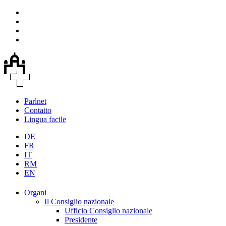
Parlnet
Contatto
Lingua facile
DE
FR
IT
RM
EN
Organi
Il Consiglio nazionale
Ufficio Consiglio nazionale
Presidente