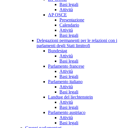
Basi legali
Attività
AP OSCE
Presentazione
Calendario
Attività
Basi legali
Delegazioni permanenti per le relazioni con i
parlamenti degli Stati limitrofi
Bundestag
Attività
Basi legali
Parlamento francese
Attività
Basi legali
Parlamento italiano
Attività
Basi legali
Landtag del liechtenstein
Attività
Basi legali
Parlamento austriaco
Attività
Basi legali
Gruppi parlamentari