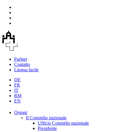
Parlnet
Contatto
Lingua facile
DE
FR
IT
RM
EN
Organi
Il Consiglio nazionale
Ufficio Consiglio nazionale
Presidente