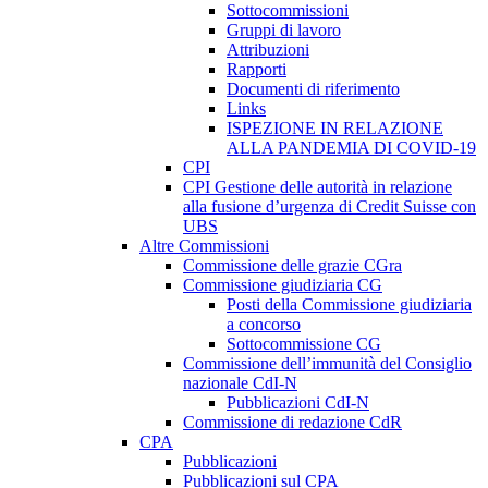
Sottocommissioni
Gruppi di lavoro
Attribuzioni
Rapporti
Documenti di riferimento
Links
ISPEZIONE IN RELAZIONE
ALLA PANDEMIA DI COVID-19
CPI
CPI Gestione delle autorità in relazione
alla fusione d’urgenza di Credit Suisse con
UBS
Altre Commissioni
Commissione delle grazie CGra
Commissione giudiziaria CG
Posti della Commissione giudiziaria
a concorso
Sottocommissione CG
Commissione dell’immunità del Consiglio
nazionale CdI-N
Pubblicazioni CdI-N
Commissione di redazione CdR
CPA
Pubblicazioni
Pubblicazioni sul CPA