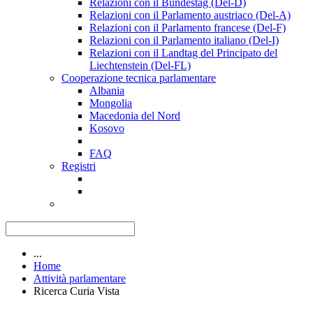
Relazioni con il Bundestag (Del-D)
Relazioni con il Parlamento austriaco (Del-A)
Relazioni con il Parlamento francese (Del-F)
Relazioni con il Parlamento italiano (Del-I)
Relazioni con il Landtag del Principato del
Liechtenstein (Del-FL)
Cooperazione tecnica parlamentare
Albania
Mongolia
Macedonia del Nord
Kosovo
FAQ
Registri
...
Home
Attività parlamentare
Ricerca Curia Vista