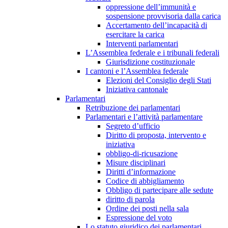
oppressione dell’immunità e
sospensione provvisoria dalla carica
Accertamento dell’incapacità di
esercitare la carica
Interventi parlamentari
L’Assemblea federale e i tribunali federali
Giurisdizione costituzionale
I cantoni e l’Assemblea federale
Elezioni del Consiglio degli Stati
Iniziativa cantonale
Parlamentari
Retribuzione dei parlamentari
Parlamentari e l’attività parlamentare
Segreto d’ufficio
Diritto di proposta, intervento e
iniziativa
obbligo-di-ricusazione
Misure disciplinari
Diritti d’informazione
Codice di abbigliamento
Obbligo di partecipare alle sedute
diritto di parola
Ordine dei posti nella sala
Espressione del voto
Lo statuto giuridico dei parlamentari