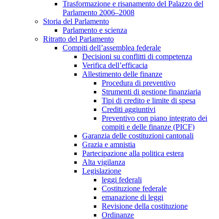
Trasformazione e risanamento del Palazzo del
Parlamento 2006–2008
Storia del Parlamento
Parlamento e scienza
Ritratto del Parlamento
Compiti dell’assemblea federale
Decisioni su conflitti di competenza
Verifica dell’efficacia
Allestimento delle finanze
Procedura di preventivo
Strumenti di gestione finanziaria
Tipi di credito e limite di spesa
Crediti aggiuntivi
Preventivo con piano integrato dei
compiti e delle finanze (PICF)
Garanzia delle costituzioni cantonali
Grazia e amnistia
Partecipazione alla politica estera
Alta vigilanza
Legislazione
leggi federali
Costituzione federale
emanazione di leggi
Revisione della costituzione
Ordinanze