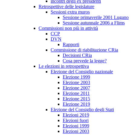
incontri degli ex presidenti
Retrospettive delle legislature
Sessioni extra muros
Sessione primaverile 2001 Lugano
Sessione autunnale 2006 a Flims
Commissioni non più in attività
CCP
DVN
Rapporti
Commissione di riabilitazione CRia
Decisioni CRia
Cosa prevede la legge?
Le elezioni in retrospettiva
Elezione del Consiglio nazionale
Elezione 1999
Elezione 2003
Elezione 2007
Elezione 2011
Elezione 2015
Elezione 2019
Elezione del Consiglio degli Stati
Elezioni 2019
Elezioni fuori
Elezioni 1999
Elezioni 2003