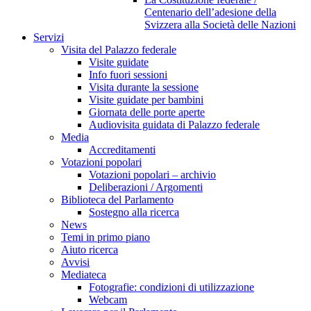
Centenario dell’adesione della
Svizzera alla Società delle Nazioni
Servizi
Visita del Palazzo federale
Visite guidate
Info fuori sessioni
Visita durante la sessione
Visite guidate per bambini
Giornata delle porte aperte
Audiovisita guidata di Palazzo federale
Media
Accreditamenti
Votazioni popolari
Votazioni popolari – archivio
Deliberazioni / Argomenti
Biblioteca del Parlamento
Sostegno alla ricerca
News
Temi in primo piano
Aiuto ricerca
Avvisi
Mediateca
Fotografie: condizioni di utilizzazione
Webcam