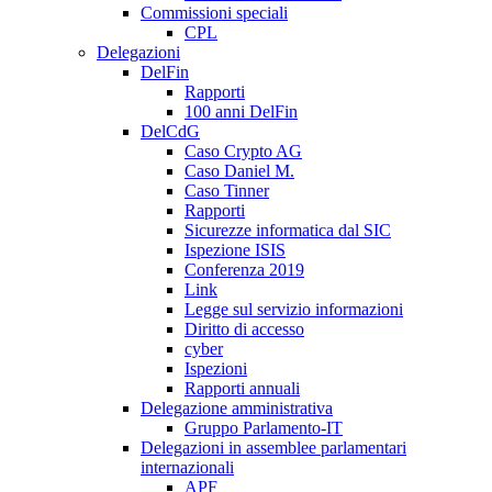
Commissioni speciali
CPL
Delegazioni
DelFin
Rapporti
100 anni DelFin
DelCdG
Caso Crypto AG
Caso Daniel M.
Caso Tinner
Rapporti
Sicurezze informatica dal SIC
Ispezione ISIS
Conferenza 2019
Link
Legge sul servizio informazioni
Diritto di accesso
cyber
Ispezioni
Rapporti annuali
Delegazione amministrativa
Gruppo Parlamento-IT
Delegazioni in assemblee parlamentari
internazionali
APF