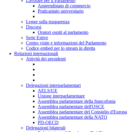
Lavorare per il Parlamento
Apprendistato di commercio
Praticantato universitario
Legge sulla trasparenza
Discorsi
Oratori ospiti al parlamento
Serie Estive
Centro visite e informazioni del Parlamento
Codice embed per lo stream in diretta
Relazioni internazionali
Attività dei presidenti
Delegazioni interparlamentari
AELS/UE
Unione interparlamentare
Assemblea parlamentare della francofonia
Assemblea parlamentare dell'OSCE
Assemblea parlamentare del Consiglio d'Europa
Assemblea parlamentare della NATO
PD-OECD
Delegazioni bilaterali