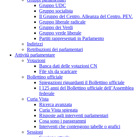
Gruppo UDC
Gruppo socialista
Il Gruppo del Centro. Alleanza del Centro. PEV.
Gruppo liberale radicale
Gruppo dei Verdi
Gruppo verde liberale
Partiti rappresentati in Parlamento
Indirizzi
Retribuzioni dei parlamentari
Attività parlamentare
Votazioni
Banca dati delle votazioni CN
File xls da scaricare
Bollettino ufficiale
Spiegazioni riguardanti il Bollettino ufficiale
I 125 anni del Bollettino ufficiale dell’Assemblea
federale
Curia Vista
Ricerca avanzata
Curia Vista spiegata
Risposte agli interventi parlamentari
Cosa sono i paragrammi
Interventi che contengono tabelle o grafici
Sessioni