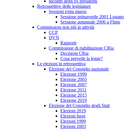
incontri degli ex presidenti
Retrospettive delle legislature
Sessioni extra muros
Sessione primaverile 2001 Lugano
Sessione autunnale 2006 a Flims
Commissioni non più in attività
CCP
DVN
Rapporti
Commissione di riabilitazione CRia
Decisioni CRia
Cosa prevede la legge?
Le elezioni in retrospettiva
Elezione del Consiglio nazionale
Elezione 1999
Elezione 2003
Elezione 2007
Elezione 2011
Elezione 2015
Elezione 2019
Elezione del Consiglio degli Stati
Elezioni 2019
Elezioni fuori
Elezioni 1999
Elezioni 2003