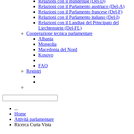
Relazioni con il Bundestag (Del-D)
Relazioni con il Parlamento austriaco (Del-A)
Relazioni con il Parlamento francese (Del-F)
Relazioni con il Parlamento italiano (Del-I)
Relazioni con il Landtag del Principato del
Liechtenstein (Del-FL)
Cooperazione tecnica parlamentare
Albania
Mongolia
Macedonia del Nord
Kosovo
FAQ
Registri
...
Home
Attività parlamentare
Ricerca Curia Vista