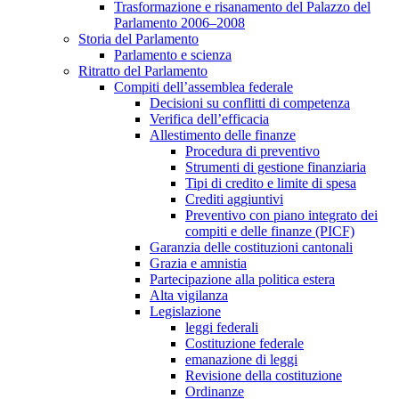
Trasformazione e risanamento del Palazzo del
Parlamento 2006–2008
Storia del Parlamento
Parlamento e scienza
Ritratto del Parlamento
Compiti dell’assemblea federale
Decisioni su conflitti di competenza
Verifica dell’efficacia
Allestimento delle finanze
Procedura di preventivo
Strumenti di gestione finanziaria
Tipi di credito e limite di spesa
Crediti aggiuntivi
Preventivo con piano integrato dei
compiti e delle finanze (PICF)
Garanzia delle costituzioni cantonali
Grazia e amnistia
Partecipazione alla politica estera
Alta vigilanza
Legislazione
leggi federali
Costituzione federale
emanazione di leggi
Revisione della costituzione
Ordinanze