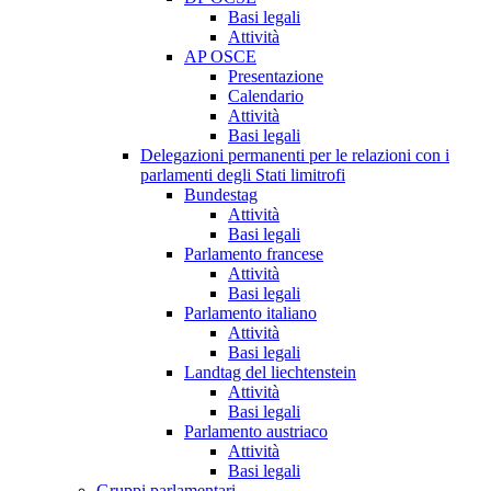
Basi legali
Attività
AP OSCE
Presentazione
Calendario
Attività
Basi legali
Delegazioni permanenti per le relazioni con i
parlamenti degli Stati limitrofi
Bundestag
Attività
Basi legali
Parlamento francese
Attività
Basi legali
Parlamento italiano
Attività
Basi legali
Landtag del liechtenstein
Attività
Basi legali
Parlamento austriaco
Attività
Basi legali
Gruppi parlamentari