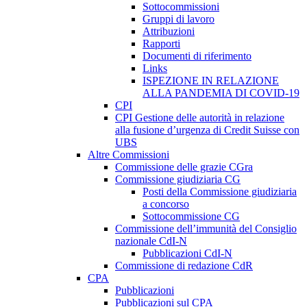
Sottocommissioni
Gruppi di lavoro
Attribuzioni
Rapporti
Documenti di riferimento
Links
ISPEZIONE IN RELAZIONE
ALLA PANDEMIA DI COVID-19
CPI
CPI Gestione delle autorità in relazione
alla fusione d’urgenza di Credit Suisse con
UBS
Altre Commissioni
Commissione delle grazie CGra
Commissione giudiziaria CG
Posti della Commissione giudiziaria
a concorso
Sottocommissione CG
Commissione dell’immunità del Consiglio
nazionale CdI-N
Pubblicazioni CdI-N
Commissione di redazione CdR
CPA
Pubblicazioni
Pubblicazioni sul CPA