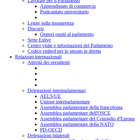
Lavorare per il Parlamento
Apprendistato di commercio
Praticantato universitario
Legge sulla trasparenza
Discorsi
Oratori ospiti al parlamento
Serie Estive
Centro visite e informazioni del Parlamento
Codice embed per lo stream in diretta
Relazioni internazionali
Attività dei presidenti
Delegazioni interparlamentari
AELS/UE
Unione interparlamentare
Assemblea parlamentare della francofonia
Assemblea parlamentare dell'OSCE
Assemblea parlamentare del Consiglio d'Europa
Assemblea parlamentare della NATO
PD-OECD
Delegazioni bilaterali