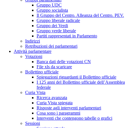
Gruppo UDC
Gruppo socialista
Il Gruppo del Centro. Alleanza del Centro. PEV.
Gruppo liberale radicale
Gruppo dei Verdi
Gruppo verde liberale
Partiti rappresentati in Parlamento
Indirizzi
Retribuzioni dei parlamentari
Attività parlamentare
Votazioni
Banca dati delle votazioni CN
File xls da scaricare
Bollettino ufficiale
Spiegazioni riguardanti il Bollettino ufficiale
I 125 anni del Bollettino ufficiale dell’Assemblea
federale
Curia Vista
Ricerca avanzata
Curia Vista spiegata
Risposte agli interventi parlamentari
Cosa sono i paragrammi
Interventi che contengono tabelle o grafici
Sessioni