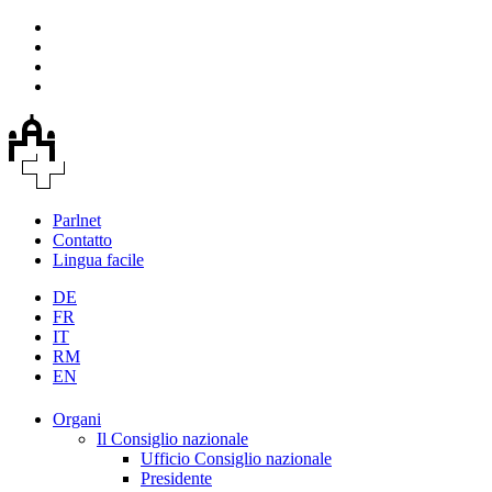
Parlnet
Contatto
Lingua facile
DE
FR
IT
RM
EN
Organi
Il Consiglio nazionale
Ufficio Consiglio nazionale
Presidente