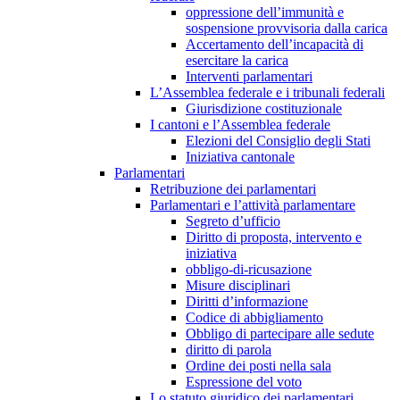
oppressione dell’immunità e
sospensione provvisoria dalla carica
Accertamento dell’incapacità di
esercitare la carica
Interventi parlamentari
L’Assemblea federale e i tribunali federali
Giurisdizione costituzionale
I cantoni e l’Assemblea federale
Elezioni del Consiglio degli Stati
Iniziativa cantonale
Parlamentari
Retribuzione dei parlamentari
Parlamentari e l’attività parlamentare
Segreto d’ufficio
Diritto di proposta, intervento e
iniziativa
obbligo-di-ricusazione
Misure disciplinari
Diritti d’informazione
Codice di abbigliamento
Obbligo di partecipare alle sedute
diritto di parola
Ordine dei posti nella sala
Espressione del voto
Lo statuto giuridico dei parlamentari