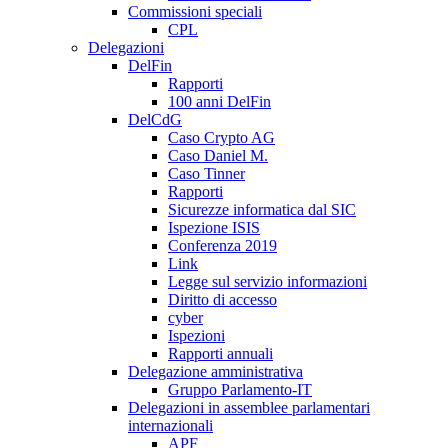
Commissioni speciali
CPL
Delegazioni
DelFin
Rapporti
100 anni DelFin
DelCdG
Caso Crypto AG
Caso Daniel M.
Caso Tinner
Rapporti
Sicurezze informatica dal SIC
Ispezione ISIS
Conferenza 2019
Link
Legge sul servizio informazioni
Diritto di accesso
cyber
Ispezioni
Rapporti annuali
Delegazione amministrativa
Gruppo Parlamento-IT
Delegazioni in assemblee parlamentari
internazionali
APF