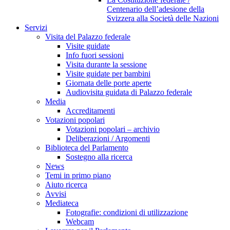
Centenario dell’adesione della
Svizzera alla Società delle Nazioni
Servizi
Visita del Palazzo federale
Visite guidate
Info fuori sessioni
Visita durante la sessione
Visite guidate per bambini
Giornata delle porte aperte
Audiovisita guidata di Palazzo federale
Media
Accreditamenti
Votazioni popolari
Votazioni popolari – archivio
Deliberazioni / Argomenti
Biblioteca del Parlamento
Sostegno alla ricerca
News
Temi in primo piano
Aiuto ricerca
Avvisi
Mediateca
Fotografie: condizioni di utilizzazione
Webcam