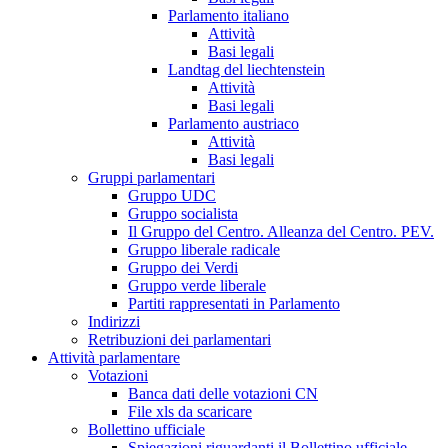
Parlamento italiano
Attività
Basi legali
Landtag del liechtenstein
Attività
Basi legali
Parlamento austriaco
Attività
Basi legali
Gruppi parlamentari
Gruppo UDC
Gruppo socialista
Il Gruppo del Centro. Alleanza del Centro. PEV.
Gruppo liberale radicale
Gruppo dei Verdi
Gruppo verde liberale
Partiti rappresentati in Parlamento
Indirizzi
Retribuzioni dei parlamentari
Attività parlamentare
Votazioni
Banca dati delle votazioni CN
File xls da scaricare
Bollettino ufficiale
Spiegazioni riguardanti il Bollettino ufficiale