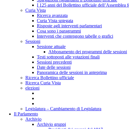
I 125 anni del Bollettino ufficiale dell’Assemblea f
Curia Vista
Ricerca avanzata
Curia Vista spiegata
Risposte agli interventi parlamentari
Cosa sono i paragrammi
Interventi che contengono tabelle o grafici
Sessioni
Sessione attuale
Abbonamento dei programmi delle sessioni
Testi sottoposti alle votazioni finali
Sessioni precedenti
Date delle sessioni
Panoramica delle sessioni in anteprima
Ricerca Bollettino ufficiale
Ricerca Curia Vista
elezioni
Legislatura – Cambiamento di Legislatura
Il Parlamento
Archivio
Archivio gruppi