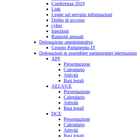
Conferenza 2019
Link
Legge sul servizio informazioni
Diritto di accesso
cyber
Ispezioni
Rapporti annuali
Delegazione amministrativa
Gruppo Parlamento-IT
Delegazioni in assemblee parlamentari internaziona
APF
Presentazione
Calendario
Attività
Basi legali
AELS/UE
Presentazione
Calendario
Attività
Basi legali
DCE
Presentazione
Calendario
Attività
Basi legali