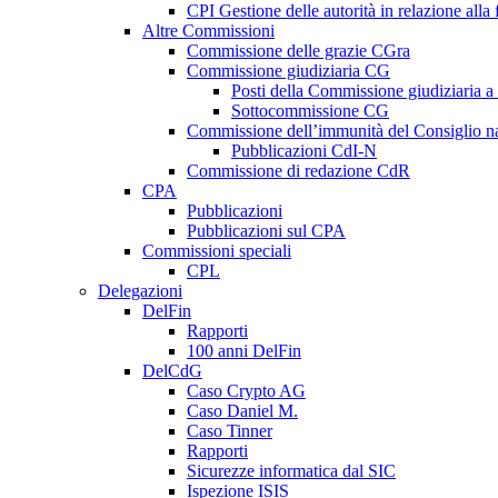
CPI Gestione delle autorità in relazione all
Altre Commissioni
Commissione delle grazie CGra
Commissione giudiziaria CG
Posti della Commissione giudiziaria a
Sottocommissione CG
Commissione dell’immunità del Consiglio n
Pubblicazioni CdI-N
Commissione di redazione CdR
CPA
Pubblicazioni
Pubblicazioni sul CPA
Commissioni speciali
CPL
Delegazioni
DelFin
Rapporti
100 anni DelFin
DelCdG
Caso Crypto AG
Caso Daniel M.
Caso Tinner
Rapporti
Sicurezze informatica dal SIC
Ispezione ISIS