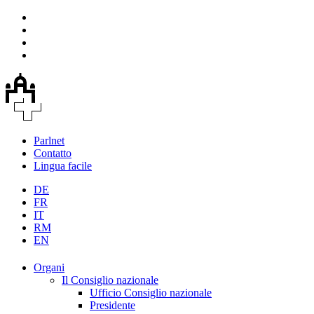
Parlnet
Contatto
Lingua facile
DE
FR
IT
RM
EN
Organi
Il Consiglio nazionale
Ufficio Consiglio nazionale
Presidente