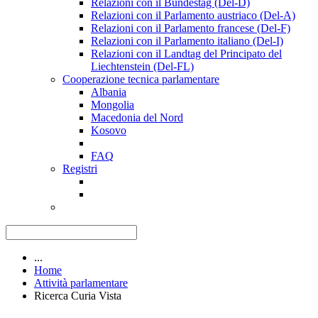
Relazioni con il Bundestag (Del-D)
Relazioni con il Parlamento austriaco (Del-A)
Relazioni con il Parlamento francese (Del-F)
Relazioni con il Parlamento italiano (Del-I)
Relazioni con il Landtag del Principato del
Liechtenstein (Del-FL)
Cooperazione tecnica parlamentare
Albania
Mongolia
Macedonia del Nord
Kosovo
FAQ
Registri
...
Home
Attività parlamentare
Ricerca Curia Vista