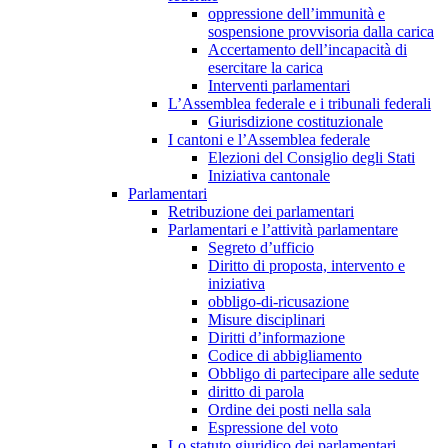
oppressione dell’immunità e
sospensione provvisoria dalla carica
Accertamento dell’incapacità di
esercitare la carica
Interventi parlamentari
L’Assemblea federale e i tribunali federali
Giurisdizione costituzionale
I cantoni e l’Assemblea federale
Elezioni del Consiglio degli Stati
Iniziativa cantonale
Parlamentari
Retribuzione dei parlamentari
Parlamentari e l’attività parlamentare
Segreto d’ufficio
Diritto di proposta, intervento e
iniziativa
obbligo-di-ricusazione
Misure disciplinari
Diritti d’informazione
Codice di abbigliamento
Obbligo di partecipare alle sedute
diritto di parola
Ordine dei posti nella sala
Espressione del voto
Lo statuto giuridico dei parlamentari