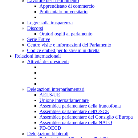
Lavorare per il Parlamento
Apprendistato di commercio
Praticantato universitario
Legge sulla trasparenza
Discorsi
Oratori ospiti al parlamento
Serie Estive
Centro visite e informazioni del Parlamento
Codice embed per lo stream in diretta
Relazioni internazionali
Attività dei presidenti
Delegazioni interparlamentari
AELS/UE
Unione interparlamentare
Assemblea parlamentare della francofonia
Assemblea parlamentare dell'OSCE
Assemblea parlamentare del Consiglio d'Europa
Assemblea parlamentare della NATO
PD-OECD
Delegazioni bilaterali