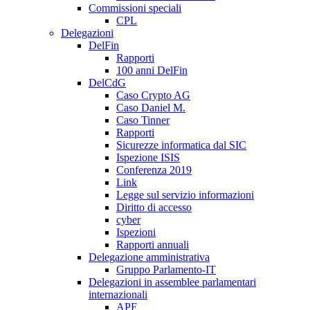
Commissioni speciali
CPL
Delegazioni
DelFin
Rapporti
100 anni DelFin
DelCdG
Caso Crypto AG
Caso Daniel M.
Caso Tinner
Rapporti
Sicurezze informatica dal SIC
Ispezione ISIS
Conferenza 2019
Link
Legge sul servizio informazioni
Diritto di accesso
cyber
Ispezioni
Rapporti annuali
Delegazione amministrativa
Gruppo Parlamento-IT
Delegazioni in assemblee parlamentari
internazionali
APF