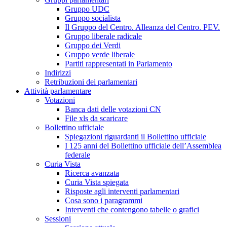
Gruppo UDC
Gruppo socialista
Il Gruppo del Centro. Alleanza del Centro. PEV.
Gruppo liberale radicale
Gruppo dei Verdi
Gruppo verde liberale
Partiti rappresentati in Parlamento
Indirizzi
Retribuzioni dei parlamentari
Attività parlamentare
Votazioni
Banca dati delle votazioni CN
File xls da scaricare
Bollettino ufficiale
Spiegazioni riguardanti il Bollettino ufficiale
I 125 anni del Bollettino ufficiale dell’Assemblea
federale
Curia Vista
Ricerca avanzata
Curia Vista spiegata
Risposte agli interventi parlamentari
Cosa sono i paragrammi
Interventi che contengono tabelle o grafici
Sessioni