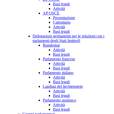
Basi legali
Attività
AP OSCE
Presentazione
Calendario
Attività
Basi legali
Delegazioni permanenti per le relazioni con i
parlamenti degli Stati limitrofi
Bundestag
Attività
Basi legali
Parlamento francese
Attività
Basi legali
Parlamento italiano
Attività
Basi legali
Landtag del liechtenstein
Attività
Basi legali
Parlamento austriaco
Attività
Basi legali
Gruppi parlamentari