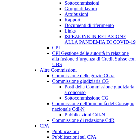
Sottocommissioni
Gruppi di lavoro
Attribuzioni
Rapporti
Documenti di riferimento
Links
ISPEZIONE IN RELAZIONE
ALLA PANDEMIA DI COVID-19
CPI
CPI Gestione delle autorità in relazione
alla fusione d’urgenza di Credit Suisse con
UBS
Altre Commissioni
Commissione delle grazie CGra
Commissione giudiziaria CG
Posti della Commissione giudiziaria
a concorso
Sottocommissione CG
Commissione dell’immunità del Consiglio
nazionale CdI-N
Pubblicazioni CdI-N
Commissione di redazione CdR
CPA
Pubblicazioni
Pubblicazioni sul CPA