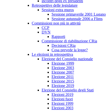
incontri degli ex presidenti
Retrospettive delle legislature
Sessioni extra muros
Sessione primaverile 2001 Lugano
Sessione autunnale 2006 a Flims
Commissioni non più in attività
CCP
DVN
Rapporti
Commissione di riabilitazione CRia
Decisioni CRia
Cosa prevede la legge?
Le elezioni in retrospettiva
Elezione del Consiglio nazionale
Elezione 1999
Elezione 2003
Elezione 2007
Elezione 2011
Elezione 2015
Elezione 2019
Elezione del Consiglio degli Stati
Elezioni 2019
Elezioni fuori
Elezioni 1999
Elezioni 2003