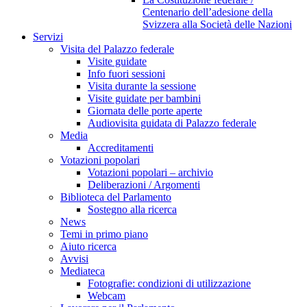
Centenario dell’adesione della
Svizzera alla Società delle Nazioni
Servizi
Visita del Palazzo federale
Visite guidate
Info fuori sessioni
Visita durante la sessione
Visite guidate per bambini
Giornata delle porte aperte
Audiovisita guidata di Palazzo federale
Media
Accreditamenti
Votazioni popolari
Votazioni popolari – archivio
Deliberazioni / Argomenti
Biblioteca del Parlamento
Sostegno alla ricerca
News
Temi in primo piano
Aiuto ricerca
Avvisi
Mediateca
Fotografie: condizioni di utilizzazione
Webcam