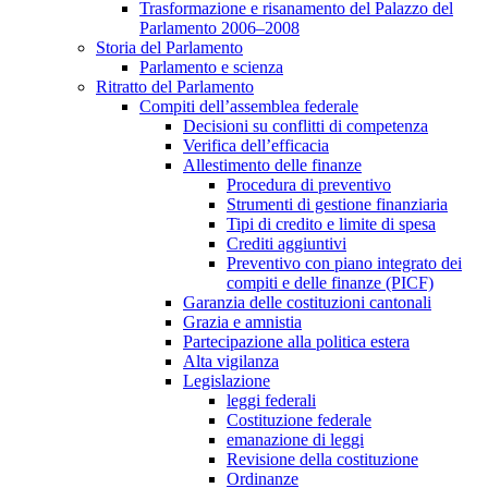
Trasformazione e risanamento del Palazzo del
Parlamento 2006–2008
Storia del Parlamento
Parlamento e scienza
Ritratto del Parlamento
Compiti dell’assemblea federale
Decisioni su conflitti di competenza
Verifica dell’efficacia
Allestimento delle finanze
Procedura di preventivo
Strumenti di gestione finanziaria
Tipi di credito e limite di spesa
Crediti aggiuntivi
Preventivo con piano integrato dei
compiti e delle finanze (PICF)
Garanzia delle costituzioni cantonali
Grazia e amnistia
Partecipazione alla politica estera
Alta vigilanza
Legislazione
leggi federali
Costituzione federale
emanazione di leggi
Revisione della costituzione
Ordinanze