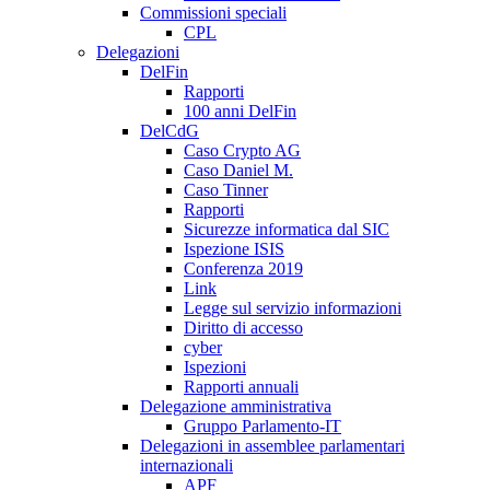
Commissioni speciali
CPL
Delegazioni
DelFin
Rapporti
100 anni DelFin
DelCdG
Caso Crypto AG
Caso Daniel M.
Caso Tinner
Rapporti
Sicurezze informatica dal SIC
Ispezione ISIS
Conferenza 2019
Link
Legge sul servizio informazioni
Diritto di accesso
cyber
Ispezioni
Rapporti annuali
Delegazione amministrativa
Gruppo Parlamento-IT
Delegazioni in assemblee parlamentari
internazionali
APF