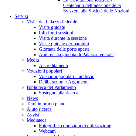
Centenario dell’adesione della
Svizzera alla Società delle Nazioni
Servizi
Visita del Palazzo federale
Visite guidate
Info fuori sessioni
Visita durante la sessione
Visite guidate per bambini
Giornata delle porte aperte
Audiovisita guidata di Palazzo federale
Media
Accreditamenti
Votazioni popolari
Votazioni popolari – archivio
Deliberazioni / Argomenti
Biblioteca del Parlamento
Sostegno alla ricerca
News
Temi in primo piano
Aiuto ricerca
Avvisi
Mediateca
Fotografie: condizioni di utilizzazione
Webcam