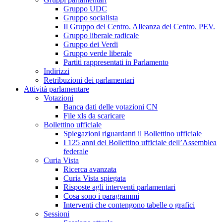
Gruppo UDC
Gruppo socialista
Il Gruppo del Centro. Alleanza del Centro. PEV.
Gruppo liberale radicale
Gruppo dei Verdi
Gruppo verde liberale
Partiti rappresentati in Parlamento
Indirizzi
Retribuzioni dei parlamentari
Attività parlamentare
Votazioni
Banca dati delle votazioni CN
File xls da scaricare
Bollettino ufficiale
Spiegazioni riguardanti il Bollettino ufficiale
I 125 anni del Bollettino ufficiale dell’Assemblea
federale
Curia Vista
Ricerca avanzata
Curia Vista spiegata
Risposte agli interventi parlamentari
Cosa sono i paragrammi
Interventi che contengono tabelle o grafici
Sessioni