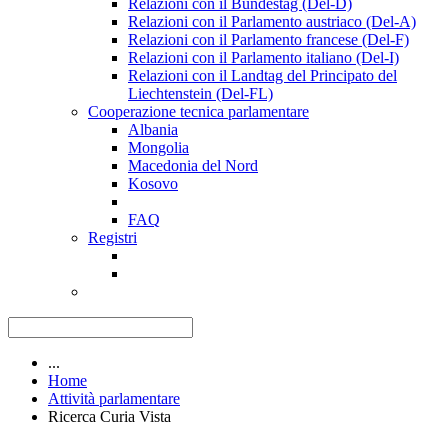
Relazioni con il Bundestag (Del-D)
Relazioni con il Parlamento austriaco (Del-A)
Relazioni con il Parlamento francese (Del-F)
Relazioni con il Parlamento italiano (Del-I)
Relazioni con il Landtag del Principato del
Liechtenstein (Del-FL)
Cooperazione tecnica parlamentare
Albania
Mongolia
Macedonia del Nord
Kosovo
FAQ
Registri
...
Home
Attività parlamentare
Ricerca Curia Vista