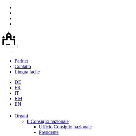
Parlnet
Contatto
Lingua facile
DE
FR
IT
RM
EN
Organi
Il Consiglio nazionale
Ufficio Consiglio nazionale
Presidente