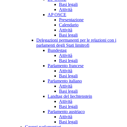
Basi legali
Attività
AP OSCE
Presentazione
Calendario
Attività
Basi legali
Delegazioni permanenti per le relazioni con i
parlamenti degli Stati limitrofi
Bundestag
Attività
Basi legali
Parlamento francese
Attività
Basi legali
Parlamento italiano
Attività
Basi legali
Landtag del liechtenstein
Attività
Basi legali
Parlamento austriaco
Attività
Basi legali
Gruppi parlamentari