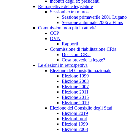
incontri degli ex presidenti
Retrospettive delle legislature
Sessioni extra muros
Sessione primaverile 2001 Lugano
Sessione autunnale 2006 a Flims
Commissioni non più in attività
CCP
DVN
Rapporti
Commissione di riabilitazione CRia
Decisioni CRia
Cosa prevede la legge?
Le elezioni in retrospettiva
Elezione del Consiglio nazionale
Elezione 1999
Elezione 2003
Elezione 2007
Elezione 2011
Elezione 2015
Elezione 2019
Elezione del Consiglio degli Stati
Elezioni 2019
Elezioni fuori
Elezioni 1999
Elezioni 2003