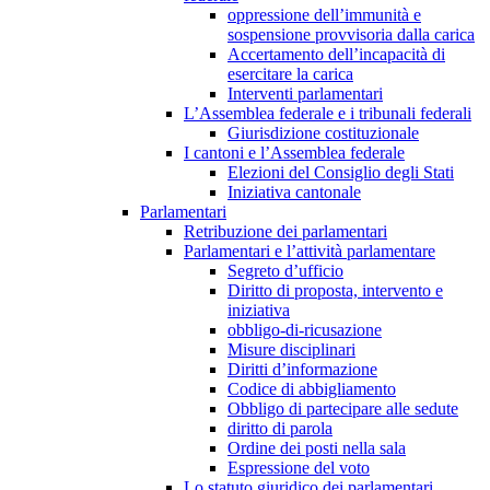
oppressione dell’immunità e
sospensione provvisoria dalla carica
Accertamento dell’incapacità di
esercitare la carica
Interventi parlamentari
L’Assemblea federale e i tribunali federali
Giurisdizione costituzionale
I cantoni e l’Assemblea federale
Elezioni del Consiglio degli Stati
Iniziativa cantonale
Parlamentari
Retribuzione dei parlamentari
Parlamentari e l’attività parlamentare
Segreto d’ufficio
Diritto di proposta, intervento e
iniziativa
obbligo-di-ricusazione
Misure disciplinari
Diritti d’informazione
Codice di abbigliamento
Obbligo di partecipare alle sedute
diritto di parola
Ordine dei posti nella sala
Espressione del voto
Lo statuto giuridico dei parlamentari