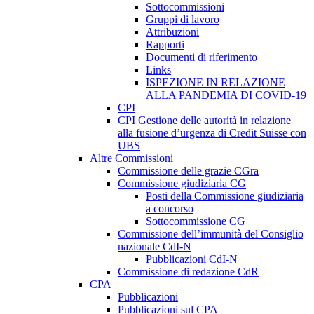
Sottocommissioni
Gruppi di lavoro
Attribuzioni
Rapporti
Documenti di riferimento
Links
ISPEZIONE IN RELAZIONE
ALLA PANDEMIA DI COVID-19
CPI
CPI Gestione delle autorità in relazione
alla fusione d’urgenza di Credit Suisse con
UBS
Altre Commissioni
Commissione delle grazie CGra
Commissione giudiziaria CG
Posti della Commissione giudiziaria
a concorso
Sottocommissione CG
Commissione dell’immunità del Consiglio
nazionale CdI-N
Pubblicazioni CdI-N
Commissione di redazione CdR
CPA
Pubblicazioni
Pubblicazioni sul CPA