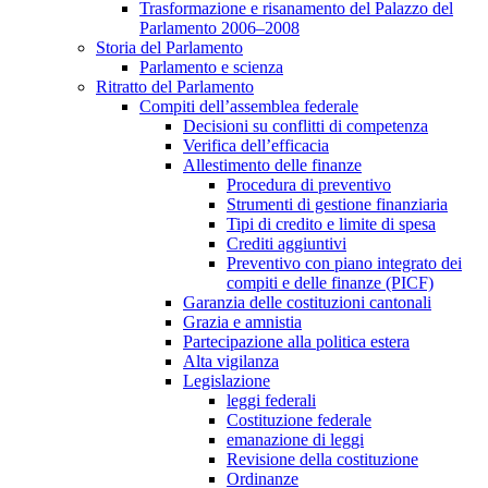
Trasformazione e risanamento del Palazzo del
Parlamento 2006–2008
Storia del Parlamento
Parlamento e scienza
Ritratto del Parlamento
Compiti dell’assemblea federale
Decisioni su conflitti di competenza
Verifica dell’efficacia
Allestimento delle finanze
Procedura di preventivo
Strumenti di gestione finanziaria
Tipi di credito e limite di spesa
Crediti aggiuntivi
Preventivo con piano integrato dei
compiti e delle finanze (PICF)
Garanzia delle costituzioni cantonali
Grazia e amnistia
Partecipazione alla politica estera
Alta vigilanza
Legislazione
leggi federali
Costituzione federale
emanazione di leggi
Revisione della costituzione
Ordinanze