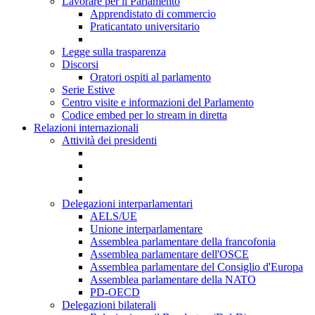
Lavorare per il Parlamento
Apprendistato di commercio
Praticantato universitario
Legge sulla trasparenza
Discorsi
Oratori ospiti al parlamento
Serie Estive
Centro visite e informazioni del Parlamento
Codice embed per lo stream in diretta
Relazioni internazionali
Attività dei presidenti
Delegazioni interparlamentari
AELS/UE
Unione interparlamentare
Assemblea parlamentare della francofonia
Assemblea parlamentare dell'OSCE
Assemblea parlamentare del Consiglio d'Europa
Assemblea parlamentare della NATO
PD-OECD
Delegazioni bilaterali