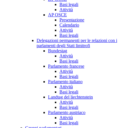
Basi legali
Attività
AP OSCE
Presentazione
Calendario
Attività
Basi legali
Delegazioni permanenti per le relazioni con i
parlamenti degli Stati limitrofi
Bundestag
Attività
Basi legali
Parlamento francese
Attività
Basi legali
Parlamento italiano
Attività
Basi legali
Landtag del liechtenstein
Attività
Basi legali
Parlamento austriaco
Attività
Basi legali
Gruppi parlamentari