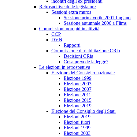
incontri degli ex presidenti
Retrospettive delle legislature
Sessioni extra muros
Sessione primaverile 2001 Lugano
Sessione autunnale 2006 a Flims
Commissioni non più in attività
CCP
DVN
Rapporti
Commissione di riabilitazione CRia
Decisioni CRia
Cosa prevede la legge?
Le elezioni in retrospettiva
Elezione del Consiglio nazionale
Elezione 1999
Elezione 2003
Elezione 2007
Elezione 2011
Elezione 2015
Elezione 2019
Elezione del Consiglio degli Stati
Elezioni 2019
Elezioni fuori
Elezioni 1999
Elezioni 2003