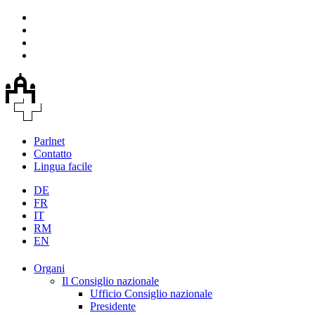
Parlnet
Contatto
Lingua facile
DE
FR
IT
RM
EN
Organi
Il Consiglio nazionale
Ufficio Consiglio nazionale
Presidente