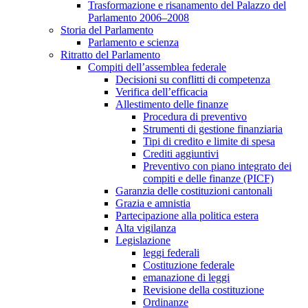
Trasformazione e risanamento del Palazzo del
Parlamento 2006–2008
Storia del Parlamento
Parlamento e scienza
Ritratto del Parlamento
Compiti dell’assemblea federale
Decisioni su conflitti di competenza
Verifica dell’efficacia
Allestimento delle finanze
Procedura di preventivo
Strumenti di gestione finanziaria
Tipi di credito e limite di spesa
Crediti aggiuntivi
Preventivo con piano integrato dei
compiti e delle finanze (PICF)
Garanzia delle costituzioni cantonali
Grazia e amnistia
Partecipazione alla politica estera
Alta vigilanza
Legislazione
leggi federali
Costituzione federale
emanazione di leggi
Revisione della costituzione
Ordinanze