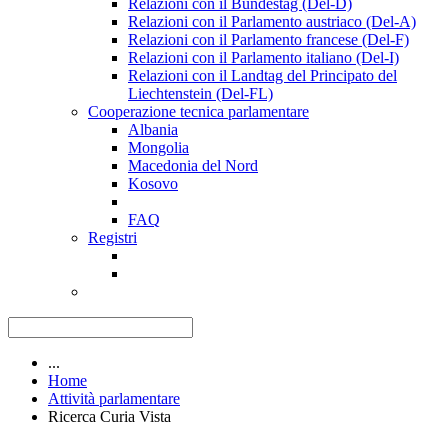
Relazioni con il Bundestag (Del-D)
Relazioni con il Parlamento austriaco (Del-A)
Relazioni con il Parlamento francese (Del-F)
Relazioni con il Parlamento italiano (Del-I)
Relazioni con il Landtag del Principato del
Liechtenstein (Del-FL)
Cooperazione tecnica parlamentare
Albania
Mongolia
Macedonia del Nord
Kosovo
FAQ
Registri
...
Home
Attività parlamentare
Ricerca Curia Vista