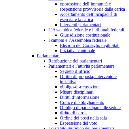
oppressione dell’immunità e
sospensione provvisoria dalla carica
Accertamento dell’incapacità di
esercitare la carica
Interventi parlamentari
L’Assemblea federale e i tribunali federali
Giurisdizione costituzionale
I cantoni e l’Assemblea federale
Elezioni del Consiglio degli Stati
Iniziativa cantonale
Parlamentari
Retribuzione dei parlamentari
Parlamentari e l’attività parlamentare
Segreto d’ufficio
Diritto di proposta, intervento e
iniziativa
obbligo-di-ricusazione
Misure disciplinari
Diritti d’informazione
Codice di abbigliamento
Obbligo di partecipare alle sedute
diritto di parola
Ordine dei posti nella sala
Espressione del voto
Lo statuto giuridico dei parlamentari