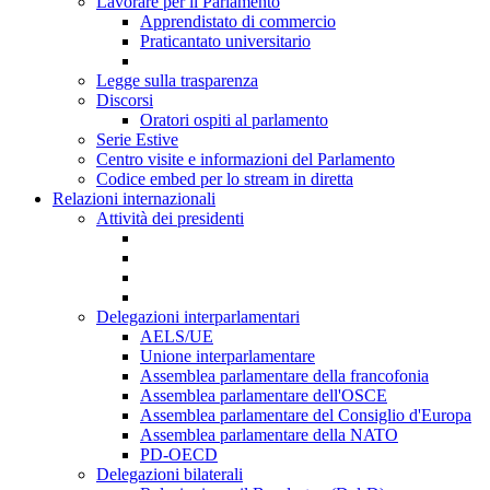
Lavorare per il Parlamento
Apprendistato di commercio
Praticantato universitario
Legge sulla trasparenza
Discorsi
Oratori ospiti al parlamento
Serie Estive
Centro visite e informazioni del Parlamento
Codice embed per lo stream in diretta
Relazioni internazionali
Attività dei presidenti
Delegazioni interparlamentari
AELS/UE
Unione interparlamentare
Assemblea parlamentare della francofonia
Assemblea parlamentare dell'OSCE
Assemblea parlamentare del Consiglio d'Europa
Assemblea parlamentare della NATO
PD-OECD
Delegazioni bilaterali