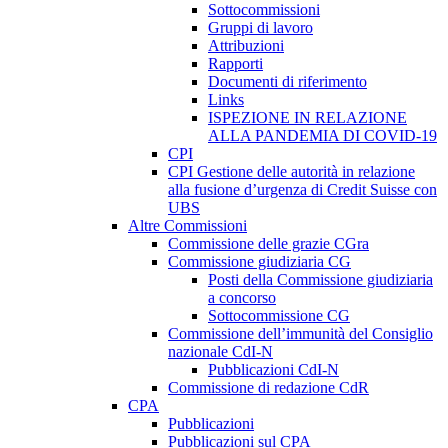
Sottocommissioni
Gruppi di lavoro
Attribuzioni
Rapporti
Documenti di riferimento
Links
ISPEZIONE IN RELAZIONE
ALLA PANDEMIA DI COVID-19
CPI
CPI Gestione delle autorità in relazione
alla fusione d’urgenza di Credit Suisse con
UBS
Altre Commissioni
Commissione delle grazie CGra
Commissione giudiziaria CG
Posti della Commissione giudiziaria
a concorso
Sottocommissione CG
Commissione dell’immunità del Consiglio
nazionale CdI-N
Pubblicazioni CdI-N
Commissione di redazione CdR
CPA
Pubblicazioni
Pubblicazioni sul CPA