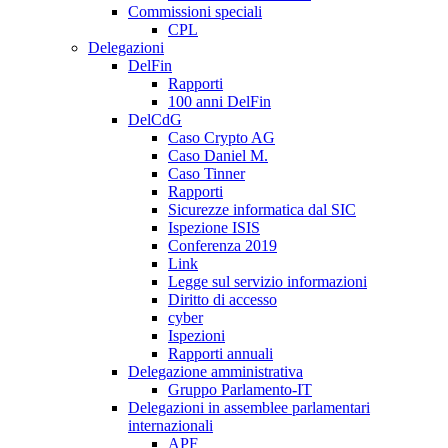
Commissioni speciali
CPL
Delegazioni
DelFin
Rapporti
100 anni DelFin
DelCdG
Caso Crypto AG
Caso Daniel M.
Caso Tinner
Rapporti
Sicurezze informatica dal SIC
Ispezione ISIS
Conferenza 2019
Link
Legge sul servizio informazioni
Diritto di accesso
cyber
Ispezioni
Rapporti annuali
Delegazione amministrativa
Gruppo Parlamento-IT
Delegazioni in assemblee parlamentari
internazionali
APF