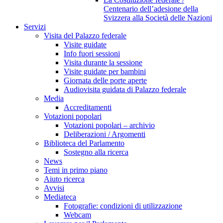
Centenario dell’adesione della
Svizzera alla Società delle Nazioni
Servizi
Visita del Palazzo federale
Visite guidate
Info fuori sessioni
Visita durante la sessione
Visite guidate per bambini
Giornata delle porte aperte
Audiovisita guidata di Palazzo federale
Media
Accreditamenti
Votazioni popolari
Votazioni popolari – archivio
Deliberazioni / Argomenti
Biblioteca del Parlamento
Sostegno alla ricerca
News
Temi in primo piano
Aiuto ricerca
Avvisi
Mediateca
Fotografie: condizioni di utilizzazione
Webcam