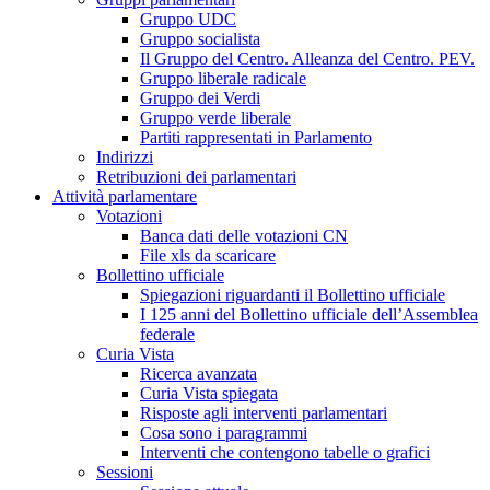
Gruppo UDC
Gruppo socialista
Il Gruppo del Centro. Alleanza del Centro. PEV.
Gruppo liberale radicale
Gruppo dei Verdi
Gruppo verde liberale
Partiti rappresentati in Parlamento
Indirizzi
Retribuzioni dei parlamentari
Attività parlamentare
Votazioni
Banca dati delle votazioni CN
File xls da scaricare
Bollettino ufficiale
Spiegazioni riguardanti il Bollettino ufficiale
I 125 anni del Bollettino ufficiale dell’Assemblea
federale
Curia Vista
Ricerca avanzata
Curia Vista spiegata
Risposte agli interventi parlamentari
Cosa sono i paragrammi
Interventi che contengono tabelle o grafici
Sessioni